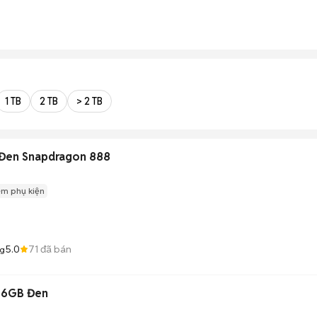
1 TB
2 TB
> 2 TB
B Đen Snapdragon 888
èm phụ kiện
5.0
71
đã bán
ng
256GB Đen