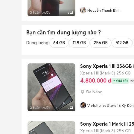
Nguyễn Thanh Bình
3 tuần trước
2
Bạn cần tìm
dung lượng
nào ?
Dung lượng:
64 GB
128 GB
256 GB
512 GB
Sony Xperia 1 III 256G
Xperia 1 III (Mark 3)
256 GB
4.800.000 đ
Giá tốt
K
Đà Nẵng
Vietphones Store 16 Kỳ Đồ
3 tuần trước
5
Sony Xperia 1 Mark III 
Xperia 1 III (Mark 3)
256 GB