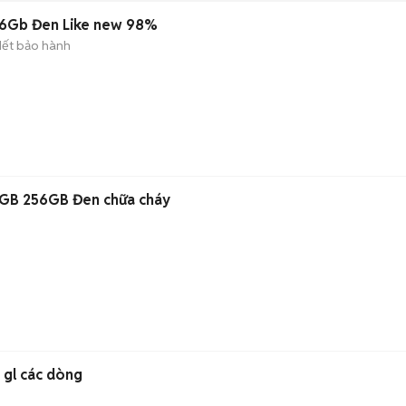
256Gb Đen Like new 98%
Hết bảo hành
 12GB 256GB Đen chữa cháy
 gl các dòng