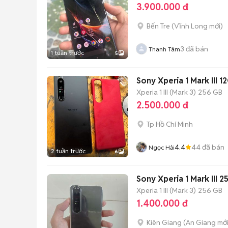
3.900.000 đ
Bến Tre
(
Vĩnh Long
mới)
3
đã bán
Thanh Tâm
1 tuần trước
5
Sony Xperia 1 Mark III
Xperia 1 III (Mark 3)
256 GB
2.500.000 đ
Tp Hồ Chí Minh
4.4
44
đã bán
Ngọc Hải
2 tuần trước
6
Sony Xperia 1 Mark III 
Xperia 1 III (Mark 3)
256 GB
1.400.000 đ
Kiên Giang
(
An Giang
mới