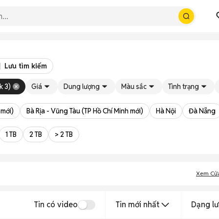
Lưu tìm kiếm
k 3)
Giá
Dung lượng
Màu sắc
Tình trạng
 mới)
Bà Rịa - Vũng Tàu (TP Hồ Chí Minh mới)
Hà Nội
Đà Nẵng
1 TB
2 TB
> 2 TB
Xem Cử
Tin có video
Tin mới nhất
Dạng lư