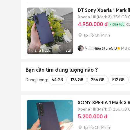
DT Sony Xperia 1 Mark ii
Xperia 1 III (Mark 3)
256 GB
4.950.000 đ
Giá tốt
Có
Tp Hồ Chí Minh
5.0
148
đ
Minh Hiếu Store
1 tháng trước
3
Bạn cần tìm
dung lượng
nào ?
Dung lượng:
64 GB
128 GB
256 GB
512 GB
SONY XPERIA 1 Mark 3
Xperia 1 III (Mark 3)
256 GB
5.200.000 đ
Tp Hồ Chí Minh