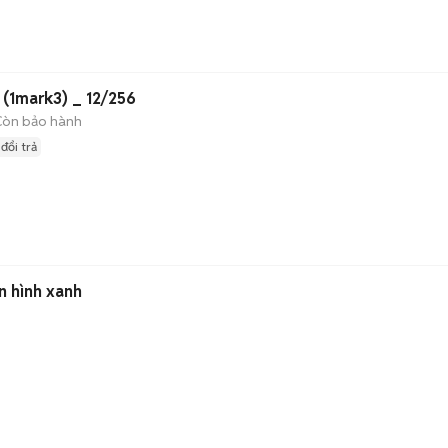
SONY XPERIA 1 MARK III (1mark3) _ 12/256
Còn bảo hành
đổi trả
n
n hình xanh