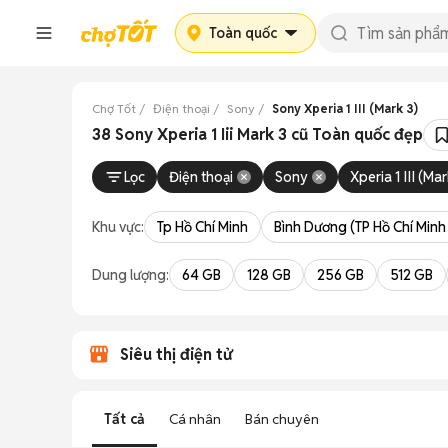
Toàn quốc
Chợ Tốt
Điện thoại
Sony
Sony Xperia 1 III (Mark 3)
38 Sony Xperia 1 Iii Mark 3 cũ Toàn quốc đẹp
Lọc
Điện thoại
Sony
Xperia 1 III (Mar
Khu vực:
Tp Hồ Chí Minh
Bình Dương (TP Hồ Chí Minh
Dung lượng:
64 GB
128 GB
256 GB
512 GB
Siêu thị điện tử
Tất cả
Cá nhân
Bán chuyên