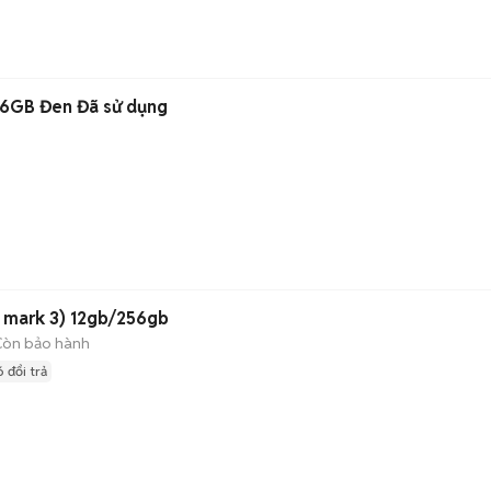
56GB Đen Đã sử dụng
 1 mark 3) 12gb/256gb
Còn bảo hành
 đổi trả
n