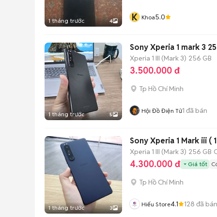
K
5.0
Khoa
1 tháng trước
4
Sony Xperia 1 mark 3 2
Xperia 1 III (Mark 3)
256 GB
3.500.000 đ
Tp Hồ Chí Minh
1
đã bán
Hội Đồ Điện Tử
1 tháng trước
5
Sony Xperia 1 Mark iii (
Xperia 1 III (Mark 3)
256 GB
4.300.000 đ
Giá tốt
Có
Tp Hồ Chí Minh
4.1
128
đã bá
Hiếu Store
1 tháng trước
3