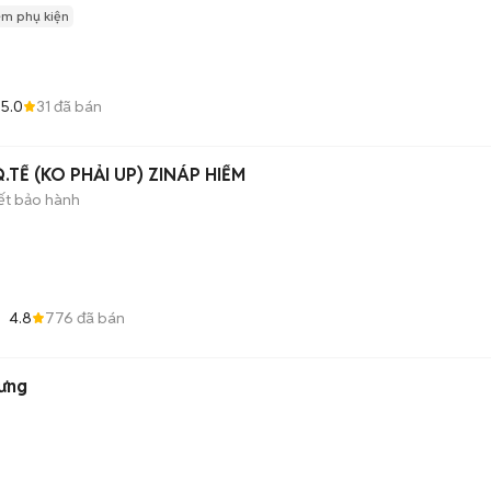
èm phụ kiện
5.0
31
đã bán
.TẾ (KO PHẢI UP) ZINÁP HIẾM
ết bảo hành
4.8
776
đã bán
lưng