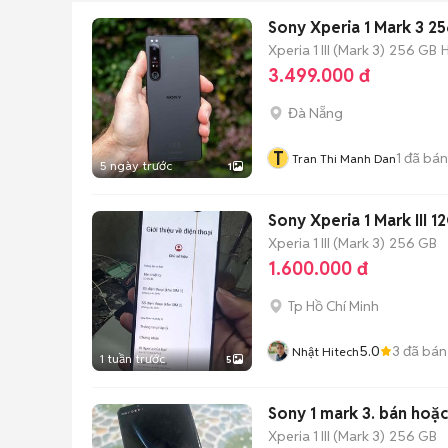
Sony Xperia 1 Mark 3 
Xperia 1 III (Mark 3)
256 GB
3.499.000 đ
Đà Nẵng
T
1
đã bán
Tran Thi Manh Dan
5 ngày trước
1
Sony Xperia 1 Mark III
Xperia 1 III (Mark 3)
256 GB
1.600.000 đ
Tp Hồ Chí Minh
5.0
3
đã bán
Nhật Hitech
1 tuần trước
5
Sony 1 mark 3. bán hoặc
Xperia 1 III (Mark 3)
256 GB