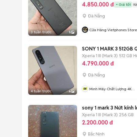
4.850.000 đ
Giá tốt
K
Đà Nẵng
Cửa Hàng Vietphones Store
3 tuần trước
5
SONY 1 MARK 3 512GB Q
Xperia 1 III (Mark 3)
512 GB
H
4.790.000 đ
Đà Nẵng
Minh Máy Chất Lượng 4K
4 tuần trước
6
MOBILE
sony 1 mark 3 Nứt kính 
Xperia 1 III (Mark 3)
256 GB
2.200.000 đ
Bắc Ninh