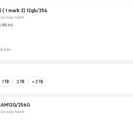
i ( 1 mark 3) 12gb/256
Còn bảo hành
 đổi trả
ã bán
1 TB
2 TB
> 2 TB
 RAM12G/256G
Còn bảo hành