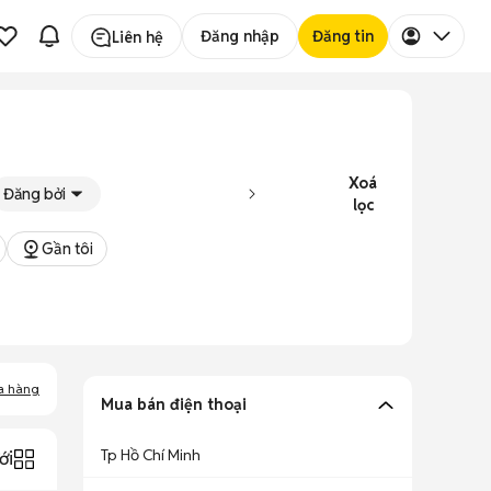
Đăng nhập
Đăng tin
Liên hệ
Xoá
Đăng bởi
lọc
Gần tôi
a hàng
Mua bán điện thoại
Tp Hồ Chí Minh
ới