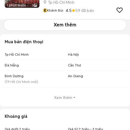
Tp Hồ Chí Minh
1 phút trước
3
K
4.5
59
đã bán
Khánh Bùi
Xem thêm
Mua bán điện thoại
Tp Hồ Chí Minh
Hà Nội
Đà Nẵng
Cần Thơ
Bình Dương
An Giang
(
TP Hồ Chí Minh
mới)
Xem thêm
Khoảng giá
Giá dưới 2 triệu
Giá từ 2 triệu - 3 triệu