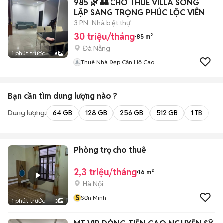
985 🌿 🏰 CHO THUÊ VILLA SONG
LẬP SANG TRỌNG PHÚC LỘC VIÊN
3 PN
Nhà biệt thự
30 triệu/tháng
85 m²
Đà Nẵng
1 phút trước
8
Thuê Nhà Đẹp Căn Hộ Cao
Cấp Đà Nẵng
Bạn cần tìm
dung lượng
nào ?
Dung lượng:
64 GB
128 GB
256 GB
512 GB
1 TB
2 
Phòng trọ cho thuê
2,3 triệu/tháng
16 m²
Hà Nội
S
Sơn Minh
1 phút trước
3