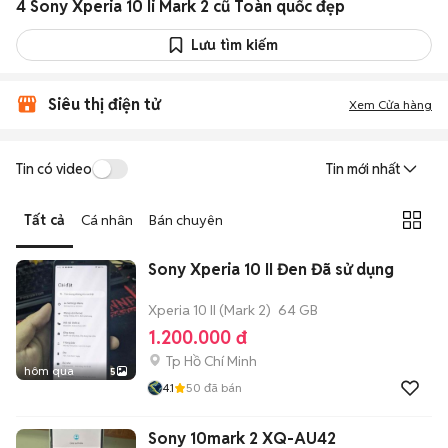
4 Sony Xperia 10 Ii Mark 2 cũ Toàn quốc đẹp
Lưu tìm kiếm
Siêu thị điện tử
Xem Cửa hàng
Tin có video
Tin mới nhất
Tất cả
Cá nhân
Bán chuyên
Sony Xperia 10 II Đen Đã sử dụng
Xperia 10 II (Mark 2)
64 GB
1.200.000 đ
Tp Hồ Chí Minh
hôm qua
5
4.1
50
đã bán
Sony 10mark 2 XQ-AU42