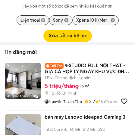
Hãy xóa một số bộ lọc để xem nhiều kết quả hơn.
Điện thoại
Sony
Xperia 10 II (Mar...
Xóa tất cả bộ lọc
Tin đăng mới
✨STUDIO FULL NỘI THẤT -
GIÁ CẢ HỢP LÝ NGAY KHU VỰC ĐH
MỞ CS GIA PHÚ✨
1 PN
Căn hộ dịch vụ, mini
5 triệu/tháng
35 m²
Tp Hồ Chí Minh
41 giây trước
11
3.7
18
đã bán
Nguyễn Thanh Tâm
bán máy Lenovo Ideapad Gaming 3
Intel Core i5
16 GB
512 GB
SSD