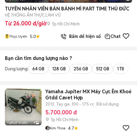
TUYỂN NHÂN VIÊN BÁN BÁNH MÌ PART TIME THỦ ĐỨC
HỆ THỐNG ẨM THỰC LÂM VŨ
Từ 26.000 đ/giờ
Tp Hồ Chí Minh
T
5.0
Bấm để hiện số
Chat
Thục Uyên
Bạn cần tìm
dung lượng
nào ?
Dung lượng:
64 GB
128 GB
256 GB
512 GB
1 TB
2 
Yamaha Jupiter MX Máy Cực Êm Khoẻ
Gtdd Cavet Hợp
2012
Tay ga
100 - 175 cc
Đã sử dụng
5.700.000 đ
Tp Hồ Chí Minh
1 phút trước
7
4.7
Kim Thoa