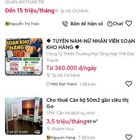
QUÁN ĂN TOÀN TRÍ
Đến 15 triệu/tháng
Tp Hồ Chí Minh
N
Bấm để hiện số
Chat
Nguyễn Thị Thảo
🔶 TUYỂN NAM-NỮ NHÂN VIÊN SOẠN
KHO HÀNG 🔶
Công Ty TNHH Thương Mại Tổng Hợp THK Đạt
Thành
Từ 360.000 đ/ngày
1 phút trước
1
Tp Hồ Chí Minh
1
đã bán
HKD Đạt Thành
Cho thuê Căn hộ 50m2 gần siêu thị
Go
1 PN
Căn hộ dịch vụ, mini
3,5 triệu/tháng
50 m²
Khánh Hòa
1 phút trước
4
N
7
đã bán
Nguyen Hang