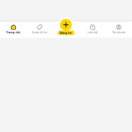
Trang chủ
Quản lý tin
Liên hệ
Tài khoản
Đăng tin
109.000 Bình chọn
Tải ứng dụng Chợ Tốt
Về Chợ Tốt
Quy chế sàn
Chính sách bảo mật
Giải quyết tranh chấp