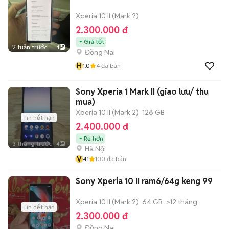
Xperia 10 II (Mark 2)
2.300.000 đ
Giá tốt
2 tuần trước
1
Đồng Nai
H
1.0
4
đã bán
Sony Xperia 1 Mark II (giao lưu/ thu
mua)
Xperia 10 II (Mark 2)
128 GB
Tin hết hạn
2.400.000 đ
Rẻ hơn
3 tháng trước
4
Hà Nội
V
4.1
100
đã bán
Sony Xperia 10 II ram6/64g keng 99
Xperia 10 II (Mark 2)
64 GB
>12 tháng
Tin hết hạn
2.300.000 đ
Đồng Nai