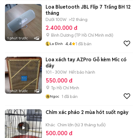
Loa Bluetooth JBL Flip 7 Trắng BH 12
tháng
Dưới 100W
>12 tháng
2.400.000 đ
Bình Dương
(
TP Hồ Chí Minh
mới)
1 phút trước
4
L
4.4
1
đã bán
La Đình
Loa xách tay AZPro Gỗ kèm Mic có
dây
101 - 300W
Hết bảo hành
550.000 đ
Tp Hồ Chí Minh
1 phút trước
3
n
1
đã bán
Ngoc
Chim xác pháo 2 mùa hót suốt ngày
Khác
Chim lớn (từ 3 tháng tuổi)
500.000 đ