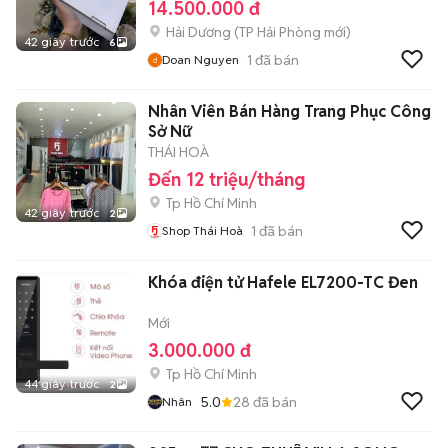
14.500.000 đ
Hải Dương
(
TP Hải Phòng
mới)
42 giây trước
6
1
đã bán
Doan Nguyen
Nhân Viên Bán Hàng Trang Phục Công
Sở Nữ
THÁI HOÀ
Đến 12 triệu/tháng
Tp Hồ Chí Minh
42 giây trước
2
1
đã bán
Shop Thái Hoà
Khóa điện tử Hafele EL7200-TC Đen
Mới
3.000.000 đ
Tp Hồ Chí Minh
44 giây trước
2
5.0
28
đã bán
Nhân