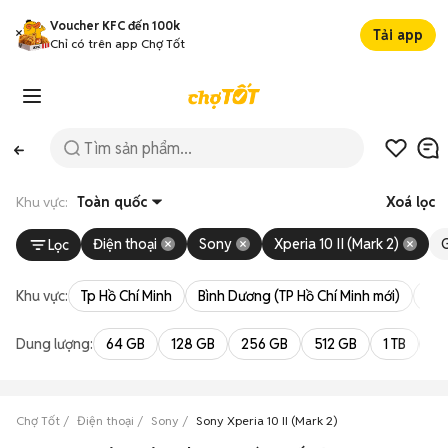
Voucher KFC đến 100k
Tải app
Chỉ có trên app Chợ Tốt
Khu vực:
Toàn quốc
Xoá lọc
Điện thoại
Sony
Xperia 10 II (Mark 2)
Lọc
Khu vực:
Tp Hồ Chí Minh
Bình Dương (TP Hồ Chí Minh mới)
Bà 
Dung lượng:
64 GB
128 GB
256 GB
512 GB
1 TB
2 
Chợ Tốt
Điện thoại
Sony
Sony Xperia 10 II (Mark 2)