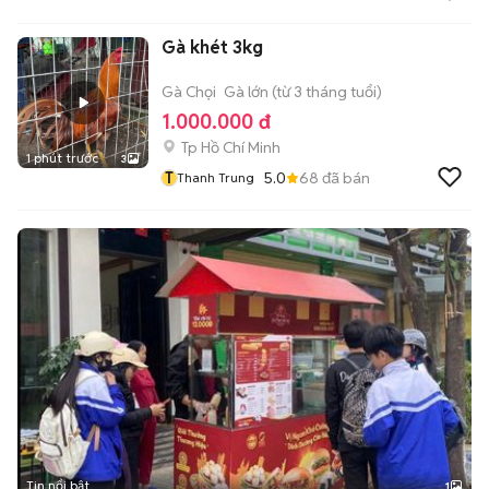
Gà khét 3kg
Gà Chọi
Gà lớn (từ 3 tháng tuổi)
1.000.000 đ
Tp Hồ Chí Minh
1 phút trước
3
T
5.0
68
đã bán
Thanh Trung
Tin nổi bật
1