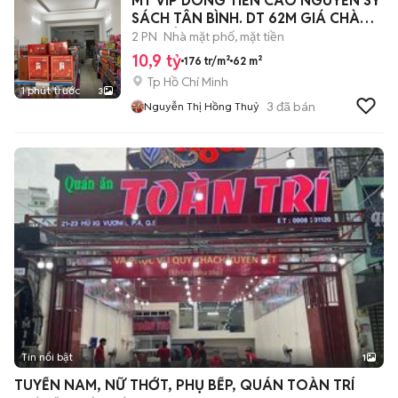
MT VIP DÒNG TIỂN CAO NGUYỄN SỸ
SÁCH TÂN BÌNH. DT 62M GIÁ CHÀO
10,9 TỶ
2 PN
Nhà mặt phố, mặt tiền
10,9 tỷ
176 tr/m²
62 m²
Tp Hồ Chí Minh
1 phút trước
3
3
đã bán
Nguyễn Thị Hồng Thuỷ
Tin nổi bật
1
TUYỂN NAM, NỮ THỚT, PHỤ BẾP, QUÁN TOÀN TRÍ