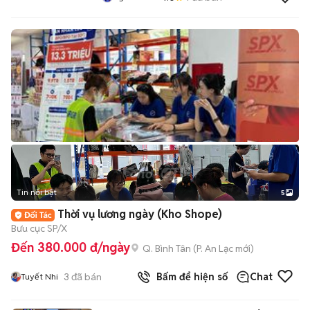
Tin nổi bật
5
Thời vụ lương ngày (Kho Shope)
Bưu cục SP/X
Đến 380.000 đ/ngày
Q. Bình Tân
(
P. An Lạc
mới)
3
đã bán
Bấm để hiện số
Chat
Tuyết Nhi