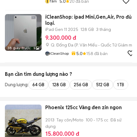
T
5.0
20
đã bán
Tâm
iCleanShop: ipad Mini,Gen,Air, Pro đủ
loại.
iPad Gen 11 2025
128 GB
3 tháng
9.300.000 đ
Q. Đống Đa
(
P. Văn Miếu - Quốc Tử Giám
mới)
38 giây trước
5
5.0
158
đã bán
ICleanShop
Bạn cần tìm
dung lượng
nào ?
Dung lượng:
64 GB
128 GB
256 GB
512 GB
1 TB
2 
Phoenix 125cc Vàng đen zin ngon
2013
Tay côn/Moto
100 - 175 cc
Đã sử
dụng
15.800.000 đ