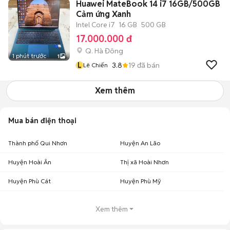
Huawei MateBook 14 i7 16GB/500GB
Cảm ứng Xanh
Intel Core i7
16 GB
500 GB
17.000.000 đ
Q. Hà Đông
1 phút trước
1
L
3.8
19
đã bán
Lê Chiến
Xem thêm
Mua bán điện thoại
Thành phố Qui Nhơn
Huyện An Lão
Huyện Hoài Ân
Thị xã Hoài Nhơn
Huyện Phù Cát
Huyện Phù Mỹ
Xem thêm