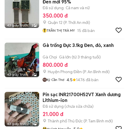
Đen mới 95%
Đã sử dụng
Cả nam và nữ
350.000 đ
Quận 12
(
P. Thới An
mới)
43 giây trước
2
T
15
đã bán
TRẦN THỊ TRÀ MY
Gà trống Đực 3.1kg Đen, đỏ, xanh
Gà Chọi
Gà lớn (từ 3 tháng tuổi)
800.000 đ
Huyện Phong Điền
(
P. An Bình
mới)
43 giây trước
3
4.5
1476
đã bán
Ký Cần Thơ
Pin sạc INR21700H52VT Xanh dương
Lithium-ion
Đã sử dụng (chưa sửa chữa)
21.000 đ
Thành phố Thủ Đức
(
P. Tam Bình
mới)
43 giây trước
1
H
5.0
Huỳnh Nguyễn