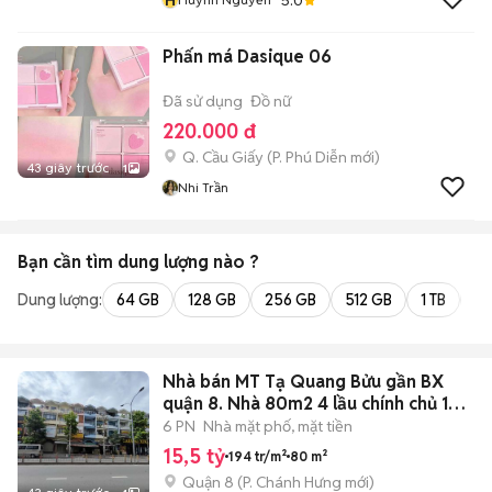
Phấn má Dasique 06
Đã sử dụng
Đồ nữ
220.000 đ
Q. Cầu Giấy
(
P. Phú Diễn
mới)
43 giây trước
1
Nhi Trần
Bạn cần tìm
dung lượng
nào ?
Dung lượng:
64 GB
128 GB
256 GB
512 GB
1 TB
2 
Nhà bán MT Tạ Quang Bửu gần BX
quận 8. Nhà 80m2 4 lầu chính chủ 1
đời
6 PN
Nhà mặt phố, mặt tiền
15,5 tỷ
194 tr/m²
80 m²
Quận 8
(
P. Chánh Hưng
mới)