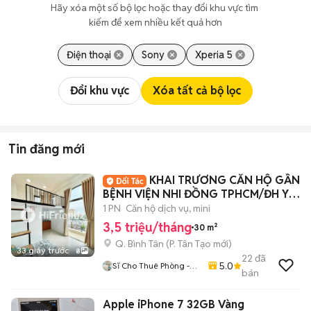
Hãy xóa một số bộ lọc hoặc thay đổi khu vực tìm 
kiếm để xem nhiều kết quả hơn
Điện thoại
Sony
Xperia 5
Đổi khu vực
Xóa tất cả bộ lọc
Tin đăng mới
KHAI TRƯƠNG CĂN HỘ GẦN
BỆNH VIỆN NHI ĐỒNG TPHCM/ĐH Y
PHẠM NGỌC THẠCH
1 PN
Căn hộ dịch vụ, mini
3,5 triệu/tháng
30 m²
Q. Bình Tân
(
P. Tân Tạo
mới)
33 giây trước
8
22
đã
5.0
Sĩ Cho Thuê Phòng -
bán
Nguồn Trọ Uy Tín
Apple iPhone 7 32GB Vàng