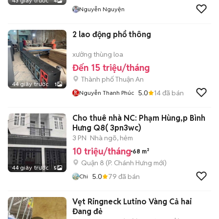
43 giây trước
4
Nguyễn Nguyện
2 lao động phổ thông
xưởng thùng loa
Đến 15 triệu/tháng
Thành phố Thuận An
44 giây trước
1
5.0
14
đã bán
Nguyễn Thanh Phúc
Cho thuê nhà NC: Phạm Hùng,p Bình
Hưng Q8( 3pn3wc)
3 PN
Nhà ngõ, hẻm
10 triệu/tháng
68 m²
Quận 8
(
P. Chánh Hưng
mới)
44 giây trước
5
5.0
79
đã bán
Chi
Vẹt Ringneck Lutino Vàng Cả hai
Đang đẻ