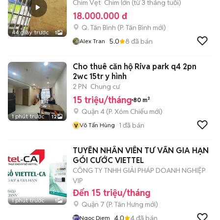
Chim Vẹt
Chim lớn (từ 3 tháng tuổi)
18.000.000 đ
Q. Tân Bình
(
P. Tân Bình
mới)
44 giây trước
1
5.0
8
đã bán
Alex Tran
Cho thuê căn hộ Riva park q4 2pn
2wc 15tr y hình
2 PN
Chung cư
15 triệu/tháng
80 m²
Quận 4
(
P. Xóm Chiếu
mới)
1 phút trước
12
v
1
đã bán
Võ Tấn Hùng
TUYỂN NHÂN VIÊN TƯ VẤN GIA HẠN
GÓI CƯỚC VIETTEL
CÔNG TY TNHH GIẢI PHÁP DOANH NGHIỆP
VIP
Đến 15 triệu/tháng
1 phút trước
1
Quận 7
(
P. Tân Hưng
mới)
4.0
4
đã bán
Ngoc Diem