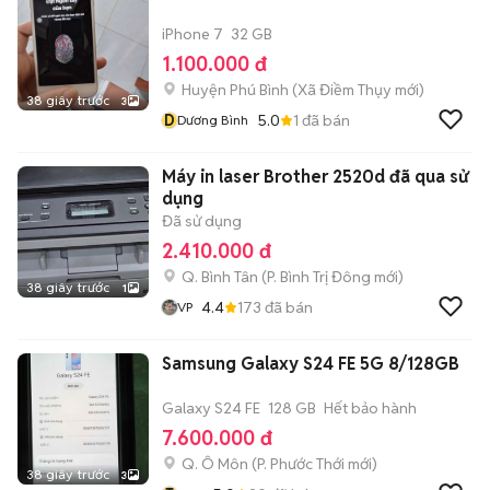
iPhone 7
32 GB
1.100.000 đ
Huyện Phú Bình
(
Xã Điềm Thụy
mới)
38 giây trước
3
D
5.0
1
đã bán
Dương Bình
Máy in laser Brother 2520d đã qua sử
dụng
Đã sử dụng
2.410.000 đ
Q. Bình Tân
(
P. Bình Trị Đông
mới)
38 giây trước
1
4.4
173
đã bán
VP
Samsung Galaxy S24 FE 5G 8/128GB
Galaxy S24 FE
128 GB
Hết bảo hành
7.600.000 đ
Q. Ô Môn
(
P. Phước Thới
mới)
38 giây trước
3