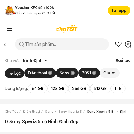
Voucher KFC đến 100k
Tải app
Chỉ có trên app Chợ Tốt
Khu vực:
Bình Định
Xoá lọc
Điện thoại
Sony
2091
Giá
Lọc
Dung lượng:
64 GB
128 GB
256 GB
512 GB
1 TB
2 
Chợ Tốt
Điện thoại
Sony
Sony Xperia 5
Sony Xperia 5 Bình Định
0 Sony Xperia 5 cũ Bình Định đẹp