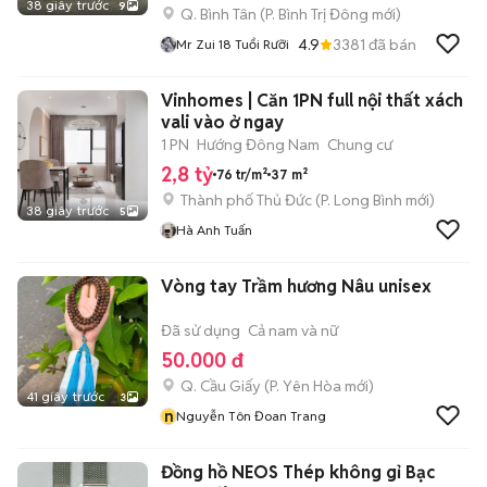
38 giây trước
9
Q. Bình Tân
(
P. Bình Trị Đông
mới)
4.9
3381
đã bán
Mr Zui 18 Tuổi Rưỡi
Vinhomes | Căn 1PN full nội thất xách
vali vào ở ngay
1 PN
Hướng Đông Nam
Chung cư
2,8 tỷ
76 tr/m²
37 m²
Thành phố Thủ Đức
(
P. Long Bình
mới)
38 giây trước
5
Hà Anh Tuấn
Vòng tay Trầm hương Nâu unisex
Đã sử dụng
Cả nam và nữ
50.000 đ
Q. Cầu Giấy
(
P. Yên Hòa
mới)
41 giây trước
3
n
Nguyễn Tôn Đoan Trang
Đồng hồ NEOS Thép không gỉ Bạc