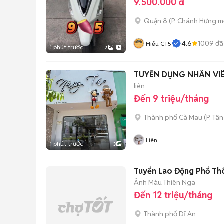
9.500.000 đ
Quận 8
(
P. Chánh Hưng
mớ
4.6
1009
đã
Hiếu CT5
1 phút trước
7
TUYỂN DỤNG NHÂN VIÊ
liên
Đến 9 triệu/tháng
Thành phố Cà Mau
(
P. Tâ
Liên
1 phút trước
3
Tuyển Lao Động Phổ Th
Ảnh Màu Thiên Nga
Đến 12 triệu/tháng
Thành phố Dĩ An