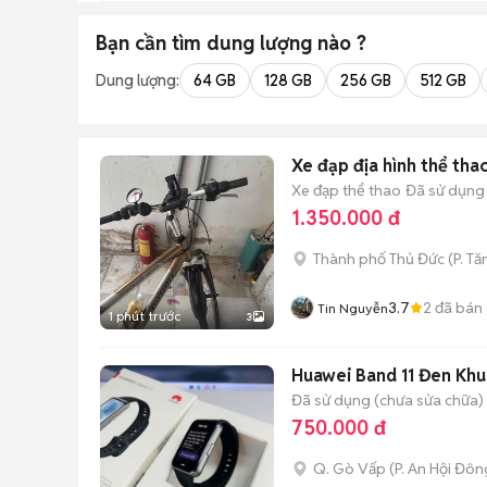
Bạn cần tìm
dung lượng
nào ?
Dung lượng:
64 GB
128 GB
256 GB
512 GB
Xe đạp địa hình thể th
Xe đạp thể thao
Đã sử dụng
1.350.000 đ
Thành phố Thủ Đức
(
P. T
3.7
2
đã bán
Tin Nguyễn
1 phút trước
3
Huawei Band 11 Đen Kh
Đã sử dụng (chưa sửa chữa)
750.000 đ
Q. Gò Vấp
(
P. An Hội Đôn