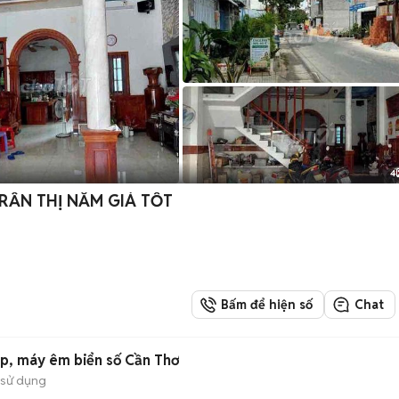
4
RẦN THỊ NĂM GIÁ TỐT
Bấm để hiện số
Chat
p, máy êm biển số Cần Thơ
 sử dụng