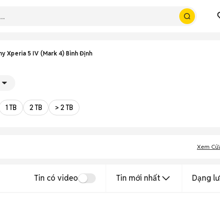
y Xperia 5 IV (Mark 4) Bình Định
1 TB
2 TB
> 2 TB
Xem Cử
Tin có video
Tin mới nhất
Dạng lư