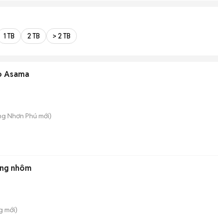
1 TB
2 TB
> 2 TB
ao Asama
ăng Nhơn Phú
mới)
ung nhôm
g
mới)