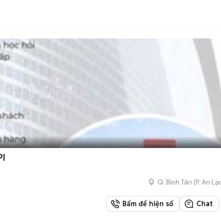
KPI
Q. Bình Tân
(
P. An Lạ
Bấm để hiện số
Chat