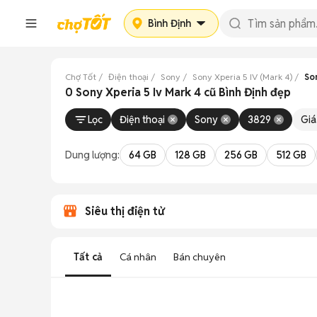
Bình Định
Chợ Tốt
Điện thoại
Sony
Sony Xperia 5 IV (Mark 4)
Son
0 Sony Xperia 5 Iv Mark 4 cũ Bình Định đẹp
Lọc
Điện thoại
Sony
3829
Giá
Dung lượng:
64 GB
128 GB
256 GB
512 GB
Siêu thị điện tử
Tất cả
Cá nhân
Bán chuyên