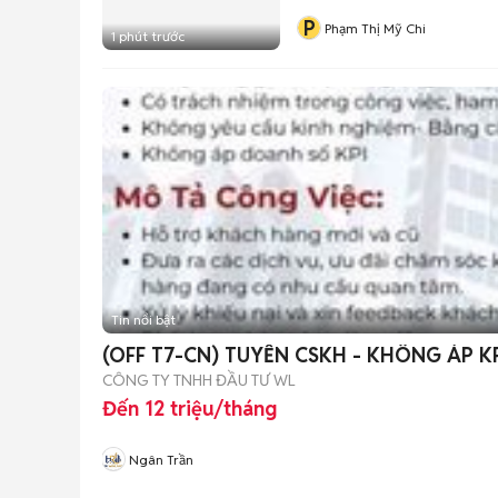
P
Phạm Thị Mỹ Chi
1 phút trước
Tin nổi bật
(OFF T7-CN) TUYỂN CSKH - KHÔNG ÁP 
CÔNG TY TNHH ĐẦU TƯ WL
Đến 12 triệu/tháng
Ngân Trần