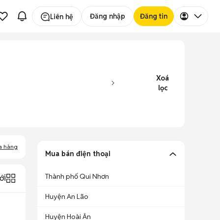
Đăng nhập
Đăng tin
Liên hệ
Xoá
lọc
a hàng
Mua bán điện thoại
Thành phố Qui Nhơn
ới
Huyện An Lão
Huyện Hoài Ân