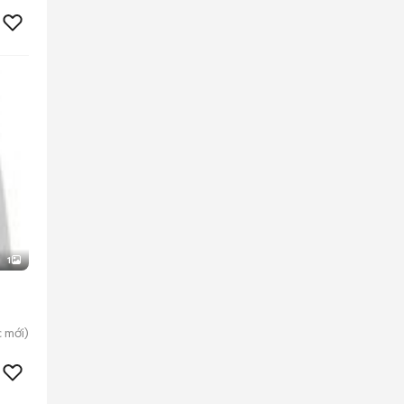
1
c
mới)