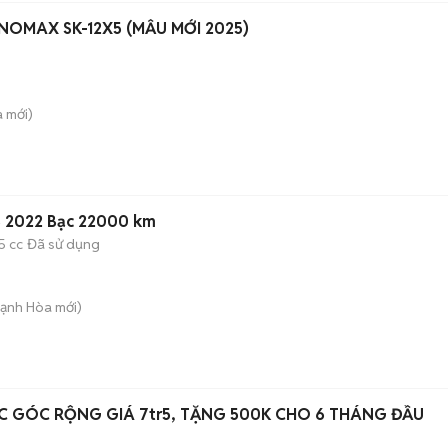
NOMAX SK-12X5 (MẪU MỚI 2025)
a
mới)
S 2022 Bạc 22000 km
5 cc
Đã sử dụng
hạnh Hòa
mới)
 GÓC RỘNG GIÁ 7tr5, TẶNG 500K CHO 6 THÁNG ĐẦU