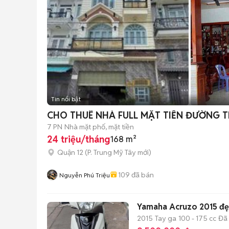
Tin nổi bật
CHO THUÊ NHÀ FULL MẶT TIỀN ĐƯỜNG T
7 PN
Nhà mặt phố, mặt tiền
24 triệu/tháng
168 m²
Quận 12
(
P. Trung Mỹ Tây
mới)
109
đã bán
Nguyễn Phú Triệu
Yamaha Acruzo 2015 đẹ
2015
Tay ga
100 - 175 cc
Đã