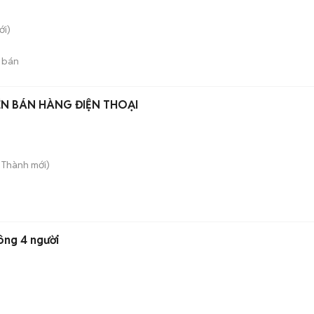
i)
 bán
N BÁN HÀNG ĐIỆN THOẠI
n Thành
mới)
ông 4 người