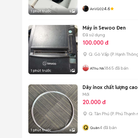
4.6
AnVũ02
1 phút trước
5
Máy in Sewoo Đen
Đã sử dụng
100.000 đ
Q. Gò Vấp
(
P. Hạnh Thôn
1865
đã bán
AThu Nk
1 phút trước
3
Dây inox chất lượng cao 
Mới
20.000 đ
Q. Tân Phú
(
P. Phú Thạnh
m
Q
4
đã bán
Quân
1 phút trước
6