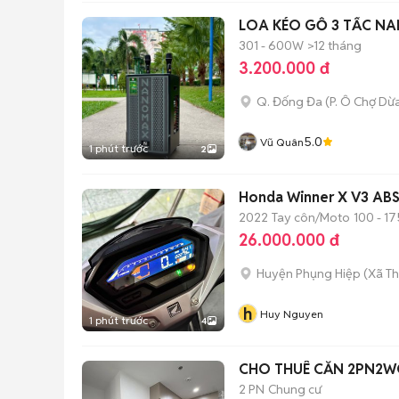
LOA KÉO GỖ 3 TẤC NA
301 - 600W
>12 tháng
3.200.000 đ
Q. Đống Đa
(
P. Ô Chợ Dừ
5.0
Vũ Quân
1 phút trước
2
Honda Winner X V3 AB
2022
Tay côn/Moto
100 - 17
26.000.000 đ
Huyện Phụng Hiệp
(
Xã T
h
Huy Nguyen
1 phút trước
4
CHO THUÊ CĂN 2PN2WC
2 PN
Chung cư