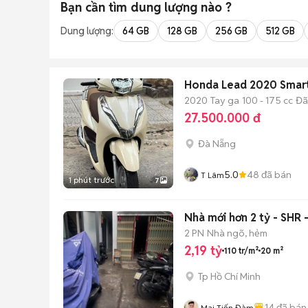
Bạn cần tìm
dung lượng
nào ?
Dung lượng:
64 GB
128 GB
256 GB
512 GB
Honda Lead 2020 Smartk
2020
Tay ga
100 - 175 cc
Đã
27.500.000 đ
Đà Nẵng
5.0
48
đã bán
T Lâm
1 phút trước
7
2 PN
Nhà ngõ, hẻm
2,19 tỷ
110 tr/m²
20 m²
Tp Hồ Chí Minh
14
đã bán
Mai Tiến Đàm