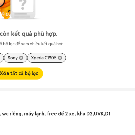
còn kết quả phù hợp.
ố bộ lọc để xem nhiều kết quả hơn.
Sony
Xperia C1905
Xóa tất cả bộ lọc
wc riêng, máy lạnh, free để 2 xe, khu D2,UVK,D1