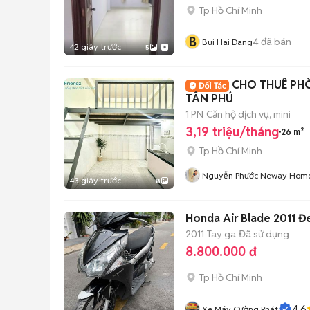
Tp Hồ Chí Minh
B
4
đã bán
Bui Hai Dang
42 giây trước
5
CHO THUÊ PH
TÂN PHÚ
1 PN
Căn hộ dịch vụ, mini
3,19 triệu/tháng
26 m²
Tp Hồ Chí Minh
Nguyễn Phước Neway Hom
43 giây trước
8
Honda Air Blade 2011 Đ
2011
Tay ga
Đã sử dụng
8.800.000 đ
Tp Hồ Chí Minh
4.6
Xe Máy Cường Phát