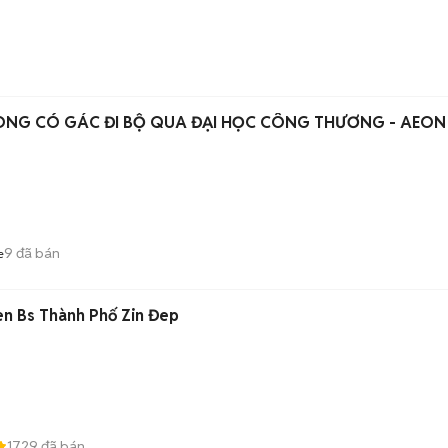
ÒNG CÓ GÁC ĐI BỘ QUA ĐẠI HỌC CÔNG THƯƠNG - AEON
9
đã bán
e
en Bs Thành Phố Zin Đep
1729
đã bán