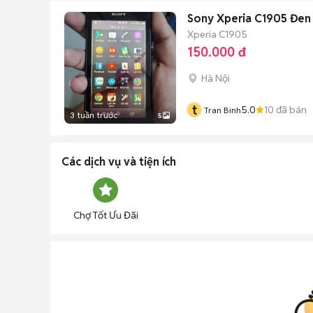
Sony Xperia C1905 Đen 
Xperia C1905
150.000 đ
Hà Nội
t
5.0
10
đã bán
Tran Binh
3 tuần trước
5
Các dịch vụ và tiện ích
Chợ Tốt Ưu Đãi