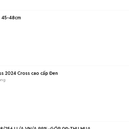
ần 45-48cm
ss 2024 Cross cao cấp Đen
ộng
28/256 LL/A VN/A 99%-GÓP 0Đ-THU MUA