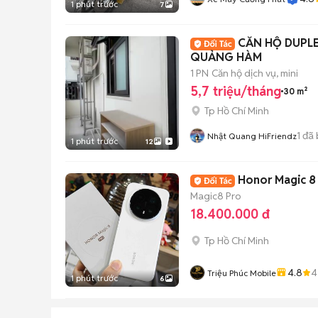
1 phút trước
7
CĂN HỘ DUPL
QUẢNG HÀM
1 PN
Căn hộ dịch vụ, mini
5,7 triệu/tháng
30 m²
Tp Hồ Chí Minh
1
đã 
Nhật Quang HiFriendz
1 phút trước
12
Honor Magic 8 
Magic8 Pro
18.400.000 đ
Tp Hồ Chí Minh
4.8
4
Triệu Phúc Mobile
1 phút trước
6