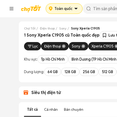
Toàn quốc
Chợ Tốt
Điện thoại
Sony
Sony Xperia C1905
1 Sony Xperia C1905 cũ Toàn quốc đẹp
Lưu 
Lọc
Điện thoại
Sony
Xperia C1905
Khu vực:
Tp Hồ Chí Minh
Bình Dương (TP Hồ Chí Minh
Dung lượng:
64 GB
128 GB
256 GB
512 GB
Siêu thị điện tử
Tất cả
Cá nhân
Bán chuyên