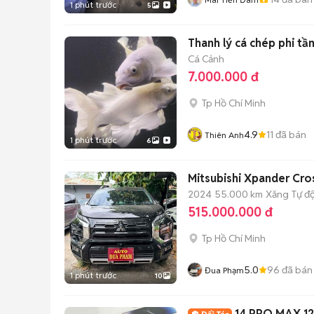
1 phút trước
5
Thanh lý cá chép phi t
Cá Cảnh
7.000.000 đ
Tp Hồ Chí Minh
4.9
11
đã bán
Thiên Anh
1 phút trước
6
Mitsubishi Xpander Cro
2024
55.000 km
Xăng
Tự đ
515.000.000 đ
Tp Hồ Chí Minh
5.0
96
đã bán
Đua Phạm
1 phút trước
10
14 PRO MAX 1