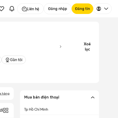
Đăng nhập
Đăng tin
Liên hệ
Xoá
lọc
Gần tôi
a hàng
Mua bán điện thoại
Tp Hồ Chí Minh
ới