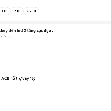
1 TB
2 TB
> 2 TB
ey đèn led 2 tầng cực đẹp .
 sử dụng
Nhà mới hơn 2 tỷ - SHR - ACB hỗ trợ vay 1tỷ