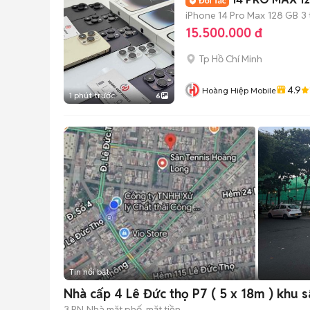
iPhone 14 Pro Max
128 GB
3
15.500.000 đ
Tp Hồ Chí Minh
4.9
Hoàng Hiệp Mobile
1 phút trước
6
Tin nổi bật
Nhà cấp 4 Lê Đức thọ P7 ( 5 x 18m ) khu s
3 PN
Nhà mặt phố, mặt tiền