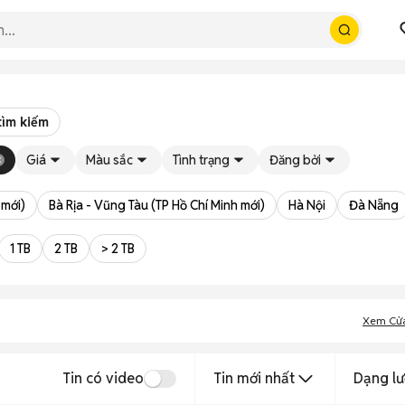
tìm kiếm
Giá
Màu sắc
Tình trạng
Đăng bởi
 mới)
Bà Rịa - Vũng Tàu (TP Hồ Chí Minh mới)
Hà Nội
Đà Nẵng
1 TB
2 TB
> 2 TB
Xem Cử
Tin có video
Tin mới nhất
Dạng lư