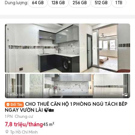
Dung lượng:
64 GB
128 GB
256 GB
512 GB
1 TB
2 
Tin nổi bật
9
+
2
CHO THUÊ CĂN HỘ 1 PHÒNG NGỦ TÁCH BẾP
NGAY VƯỜN LÀI 🍃🏡
1 PN
Chung cư
7,8 triệu/tháng
45 m²
Tp Hồ Chí Minh