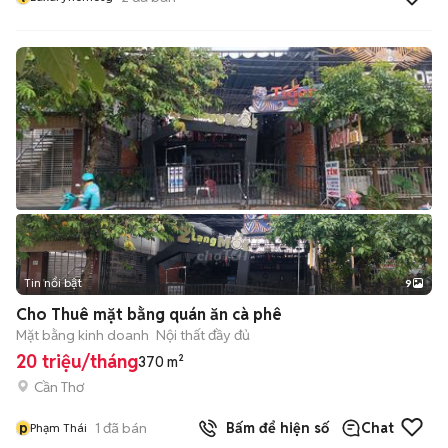
Tin nổi bật
9
+
2
Cho Thuê mặt bằng quán ăn cà phê
Mặt bằng kinh doanh
Nội thất đầy đủ
20 triệu/tháng
370 m²
Cần Thơ
p
1
đã bán
Bấm để hiện số
Chat
Phạm Thái