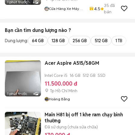
1 phút trước
6
35
đã
4.5
Cửa Hàng Xe Máy
bán
Phan Tấn
Bạn cần tìm
dung lượng
nào ?
Dung lượng:
64 GB
128 GB
256 GB
512 GB
1 TB
2 
Acer Aspire A515/58GM
Intel Core i5
16 GB
512 GB
SSD
11.500.000 đ
Tp Hồ Chí Minh
1 phút trước
4
Hoàng Bằng
Main H81 bị off 1 khe ram chạy bình
thường
Đã sử dụng (chưa sửa chữa)