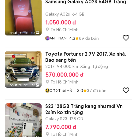
Samsung Galaxy A02S 64GB Trắng
Galaxy A02s
64 GB
1.050.000 đ
Tp Hồ Chí Minh
1 phút trước
6
4.3
89
đã bán
ANH NAM
Toyota Fortuner 2.7V 2017. Xe nhà.
Bao sang tên
2017
94.000 km
Xăng
Tự động
570.000.000 đ
Tp Hồ Chí Minh
1 phút trước
10
Ô
3.0
37
đã bán
Ô Tô Thái Hiền
S23 128GB Trắng keng như mới Vn
2sim ko zin tặng
Galaxy S23
128 GB
7.790.000 đ
Tp Hồ Chí Minh