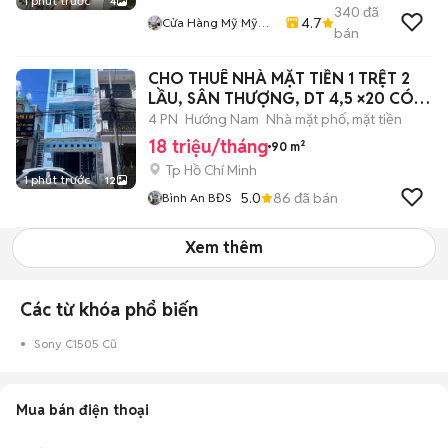
1 phút trước
4
340
đã
4.7
Cửa Hàng Mỹ Mỹ
bán
Store
CHO THUÊ NHÀ MẶT TIỀN 1 TRỆT 2
LẦU, SÂN THƯỢNG, DT 4,5 ×20 CÓ
4PN,3WC
4 PN
Hướng Nam
Nhà mặt phố, mặt tiền
18 triệu/tháng
90 m²
Tp Hồ Chí Minh
1 phút trước
12
5.0
86
đã bán
Bình An BĐS
Xem thêm
Các từ khóa phổ biến
Sony C1505 Cũ
Mua bán điện thoại