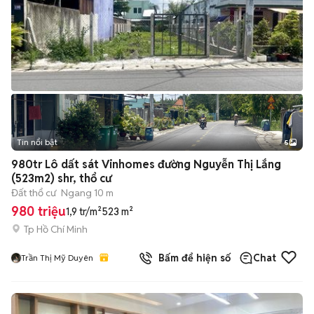
Tin nổi bật
5
980tr Lô dất sát Vinhomes đường Nguyễn Thị Lắng
(523m2) shr, thổ cư
Đất thổ cư
Ngang 10 m
980 triệu
1,9 tr/m²
523 m²
Tp Hồ Chí Minh
Bấm để hiện số
Chat
Trần Thị Mỹ Duyên