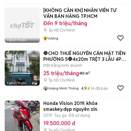
[KHÔNG CẦN KN] NHÂN VIÊN TƯ
VẤN BÁN HÀNG TP.HCM
Đến 9 triệu/tháng
Tp Hồ Chí Minh
v
Vương
1 phút trước
🛑CHO THUÊ NGUYÊN CĂN MẶT TIỀN
PHƯỜNG 5🛑4x20m TRỆT 3 LẦU 4PN
5WC
Mặt bằng kinh doanh
25 triệu/tháng
80 m²
Tp Hồ Chí Minh
1 phút trước
8
4.9
14
đã bán
Hoàng Minh Thông
Honda Vision 2019. khóa
smaskey.đẹp nguyên zin.
2019
Tay ga
Đã sử dụng
19.500.000 đ
Tp Hồ Chí Minh