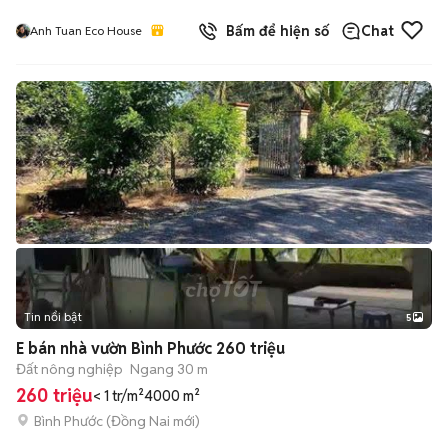
Bấm để hiện số
Chat
Anh Tuan Eco House
Tin nổi bật
5
E bán nhà vườn Bình Phước 260 triệu
Đất nông nghiệp
Ngang 30 m
260 triệu
< 1 tr/m²
4000 m²
Bình Phước
(
Đồng Nai
mới)