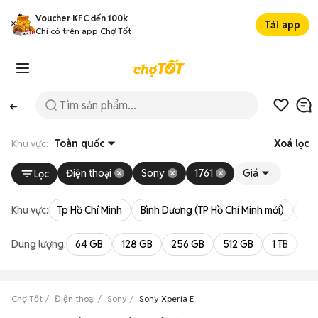
Voucher KFC đến 100k
Tải app
Chỉ có trên app Chợ Tốt
Khu vực:
Toàn quốc
Xoá lọc
Điện thoại
Sony
1761
Giá
Lọc
Khu vực:
Tp Hồ Chí Minh
Bình Dương (TP Hồ Chí Minh mới)
Bà 
Dung lượng:
64 GB
128 GB
256 GB
512 GB
1 TB
2 
Chợ Tốt
Điện thoại
Sony
Sony Xperia E