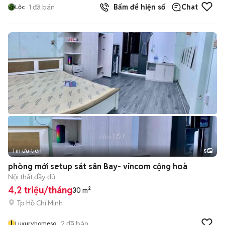
1
đã bán
Bấm để hiện số
Chat
Lộc
Tin ưu tiên
5
phòng mới setup sát sân Bay- vincom cộng hoà
Nội thất đầy đủ
4,2 triệu/tháng
30 m²
Tp Hồ Chí Minh
l
2
đã bán
Luxuryhomesg