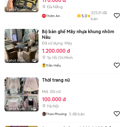
170.000 đ
Đà Nẵng
1 phút trước
1
32531
đã
5.0
Thiên An
bán
Computer
Bộ bàn ghế Mây nhựa khung nhôm
Nâu
Đã sử dụng
Mây
1.200.000 đ
Tp Hồ Chí Minh
1 phút trước
1
T
Trần Hiếu
Thời trang nữ
Mới
Đồ nữ
100.000 đ
Hà Nội
1 phút trước
6
5
đã bán
Thao Phuong