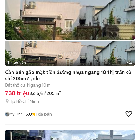
Tin ưu tiên
4
Cần bán gấp mặt tiền đường nhựa ngang 10 thị trấn củ
chi 205m2 , shr
Đất thổ cư
Ngang 10 m
730 triệu
3,6 tr/m²
205 m²
Tp Hồ Chí Minh
5.0
1
đã bán
Mỹ Linh