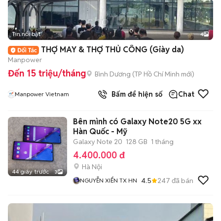
Tin nổi bật
4
THỢ MAY & THỢ THỦ CÔNG (Giày da)
Manpower
Đến 15 triệu/tháng
Bình Dương
(
TP Hồ Chí Minh
mới)
Bấm để hiện số
Chat
Manpower Vietnam
Bên mình có Galaxy Note20 5G xx
Hàn Quốc - Mỹ
Galaxy Note 20
128 GB
1 tháng
4.400.000 đ
Hà Nội
44 giây trước
3
4.5
247
đã bán
NGUYỄN XIỂN TX HN