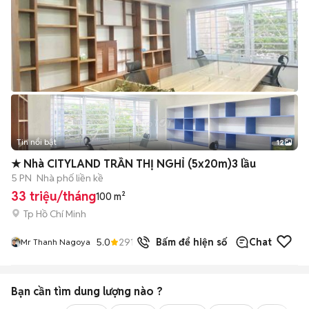
Tin nổi bật
12
+
2
★ Nhà CITYLAND TRẦN THỊ NGHỈ (5x20m)3 lầu
5 PN
Nhà phố liền kề
33 triệu/tháng
100 m²
Tp Hồ Chí Minh
5.0
291
đã bán
Bấm để hiện số
Chat
Mr Thanh Nagoya
Bạn cần tìm
dung lượng
nào ?