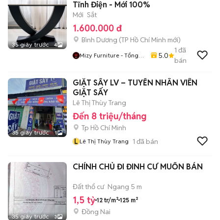
Tĩnh Điện - Mới 100%
Mới
Sắt
1.600.000 đ
Bình Dương
(
TP Hồ Chí Minh
mới)
35 giây trước
4
1
đã
5.0
Mizy Furniture - Tổng
bán
Kho Nội Thất Sỉ Lẻ
GIẶT SẤY LV – TUYỂN NHÂN VIÊN
GIẶT SẤY
Lê Thị Thùy Trang
Đến 8 triệu/tháng
Tp Hồ Chí Minh
35 giây trước
1
L
1
đã bán
Lê Thị Thùy Trang
CHÍNH CHỦ ĐI ĐINH CƯ MUỐN BÁN
Đất thổ cư
Ngang 5 m
1,5 tỷ
12 tr/m²
125 m²
Đồng Nai
35 giây trước
3