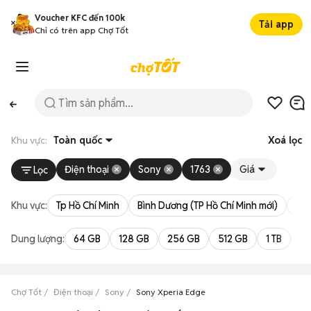
Voucher KFC đến 100k
Tải app
Chỉ có trên app Chợ Tốt
Khu vực:
Toàn quốc
Xoá lọc
Điện thoại
Sony
1763
Giá
Lọc
Khu vực:
Tp Hồ Chí Minh
Bình Dương (TP Hồ Chí Minh mới)
Bà 
Dung lượng:
64 GB
128 GB
256 GB
512 GB
1 TB
2 
Chợ Tốt
Điện thoại
Sony
Sony Xperia Edge