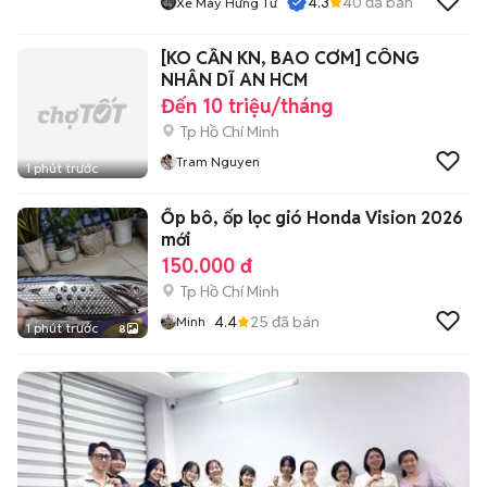
4.3
40
đã bán
Xe Máy Hưng Từ
[KO CẦN KN, BAO CƠM] CÔNG
NHÂN DĨ AN HCM
Đến 10 triệu/tháng
Tp Hồ Chí Minh
Tram Nguyen
1 phút trước
Ốp bô, ốp lọc gió Honda Vision 2026
mới
150.000 đ
Tp Hồ Chí Minh
4.4
25
đã bán
Minh
1 phút trước
8