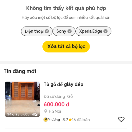
Không tìm thấy kết quả phù hợp
Hãy xóa một số bộ lọc để xem nhiều kết quả hơn
Điện thoại
Sony
Xperia Edge
Xóa tất cả bộ lọc
Tin đăng mới
Tủ gỗ để giày dép
Đã sử dụng
Gỗ
600.000 đ
Hà Nội
34 giây trước
6
P
3.7
16
đã bán
Phương