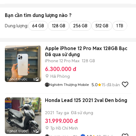
Bạn cần tìm
dung lượng
nào ?
Dung lượng:
64 GB
128 GB
256 GB
512 GB
1 TB
2 
Apple iPhone 12 Pro Max 128GB Bạc
Đã qua sử dụng
iPhone 12 Pro Max
128 GB
6.300.000 đ
Hải Phòng
1 phút trước
5
5.0
15
đã bán
Nghiêm Thượng Mobile
Honda Lead 125 2021 2val Đen bóng
2021
Tay ga
Đã sử dụng
31.999.000 đ
Tp Hồ Chí Minh
1 phút trước
9