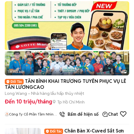
Tin nổi bật
6
+
2
TÂN BÌNH KHAI TRƯƠNG TUYỂN PHỤC VỤ LỄ
TÂN LƯƠNGCAO
Long Wang – Nhà hàng lẩu hấp thủy nhiệt
Đến 10 triệu/tháng
Tp Hồ Chí Minh
Bấm để hiện số
Chat
Công Ty Cổ Phần Tầm Nhìn
Quốc Tế Aladdin
Chân Bàn X-Cuved Sắt Sơn