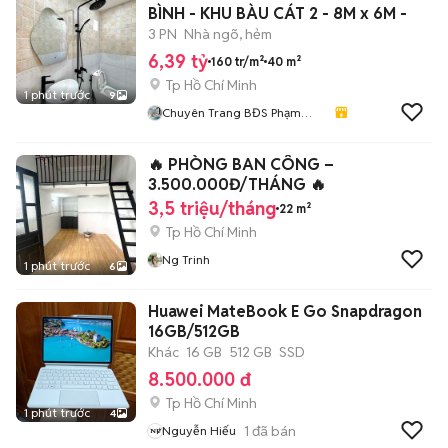
BÌNH - KHU BÀU CÁT 2 - 8M x 6M -
3 PN
Nhà ngõ, hẻm
6,39 tỷ
160 tr/m²
40 m²
Tp Hồ Chí Minh
1 phút trước
9
Chuyên Trang BĐS Phạm
Thanh Tuấn
🔥 PHÒNG BAN CÔNG –
3.500.000Đ/THÁNG 🔥
3,5 triệu/tháng
22 m²
Tp Hồ Chí Minh
Ng Trinh
1 phút trước
6
Huawei MateBook E Go Snapdragon
16GB/512GB
Khác
16 GB
512 GB
SSD
8.500.000 đ
Tp Hồ Chí Minh
1 phút trước
4
1
đã bán
Nguyễn Hiếu