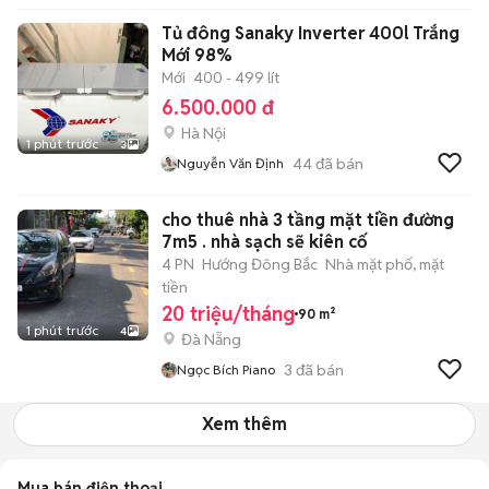
Tủ đông Sanaky Inverter 400l Trắng
Mới 98%
Mới
400 - 499 lít
6.500.000 đ
Hà Nội
1 phút trước
3
44
đã bán
Nguyễn Văn Định
cho thuê nhà 3 tầng mặt tiền đường
7m5 . nhà sạch sẽ kiên cố
4 PN
Hướng Đông Bắc
Nhà mặt phố, mặt
tiền
20 triệu/tháng
90 m²
1 phút trước
4
Đà Nẵng
3
đã bán
Ngọc Bích Piano
Xem thêm
Mua bán điện thoại