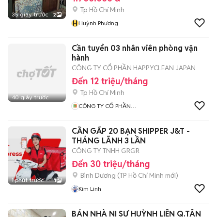
Tp Hồ Chí Minh
35 giây trước
2
H
Huỳnh Phương
Cần tuyển 03 nhân viên phòng vận
hành
CÔNG TY CỔ PHẦN HAPPYCLEAN JAPAN
Đến 12 triệu/tháng
Tp Hồ Chí Minh
40 giây trước
CÔNG TY CỔ PHẦN
HAPPYCLEAN JAPAN
CẦN GẤP 20 BẠN SHIPPER J&T -
THÁNG LÃNH 3 LẦN
CÔNG TY TNHH GRGR
Đến 30 triệu/tháng
Bình Dương
(
TP Hồ Chí Minh
mới)
1 phút trước
1
Kim Linh
BÁN NHÀ NI SƯ HUỲNH LIÊN Q.TÂN