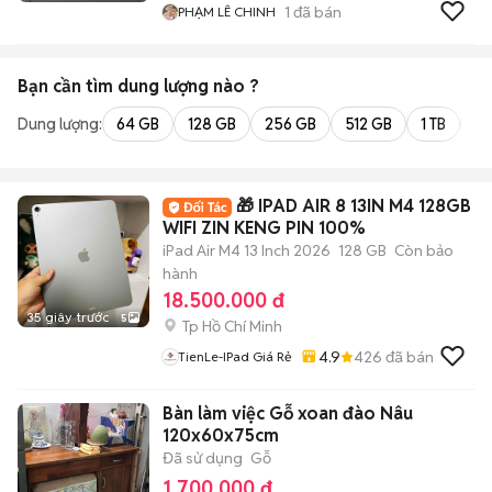
1
đã bán
PHẠM LÊ CHINH
Bạn cần tìm
dung lượng
nào ?
Dung lượng:
64 GB
128 GB
256 GB
512 GB
1 TB
2 
🎁 IPAD AIR 8 13IN M4 128GB
WIFI ZIN KENG PIN 100%
iPad Air M4 13 Inch 2026
128 GB
Còn bảo
hành
18.500.000 đ
35 giây trước
5
Tp Hồ Chí Minh
4.9
426
đã bán
TienLe-IPad Giá Rẻ
Bàn làm việc Gỗ xoan đào Nâu
120x60x75cm
Đã sử dụng
Gỗ
1.700.000 đ