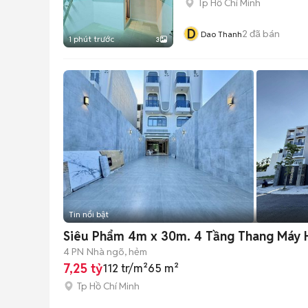
Tp Hồ Chí Minh
D
2
đã bán
Dao Thanh
1 phút trước
3
Tin nổi bật
Siêu Phẩm 4m x 30m. 4 Tầng Thang Máy 
4 PN
Nhà ngõ, hẻm
7,25 tỷ
112 tr/m²
65 m²
Tp Hồ Chí Minh