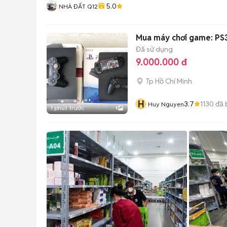
5.0
NHÀ ĐẤT Q12
Mua máy chơi game: PS3
Đã sử dụng
9.000.000 đ
Tp Hồ Chí Minh
H
3.7
1130
đã 
Huy Nguyen
1 phút trước
1