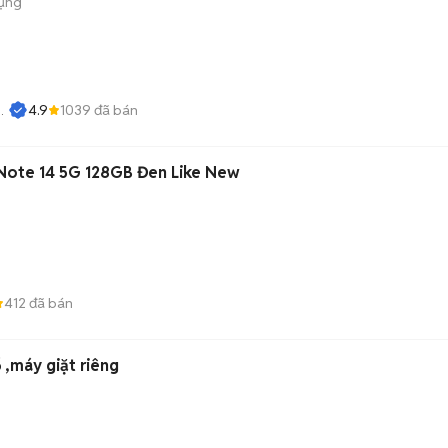
dụng
4.9
1039
đã bán
Note 14 5G 128GB Đen Like New
412
đã bán
 ,máy giặt riêng