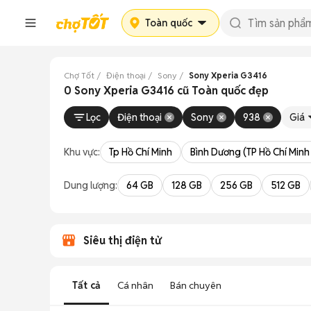
Toàn quốc
Chợ Tốt
Điện thoại
Sony
Sony Xperia G3416
0 Sony Xperia G3416 cũ Toàn quốc đẹp
Lọc
Điện thoại
Sony
938
Giá
Khu vực:
Tp Hồ Chí Minh
Bình Dương (TP Hồ Chí Minh
Dung lượng:
64 GB
128 GB
256 GB
512 GB
Siêu thị điện tử
Tất cả
Cá nhân
Bán chuyên