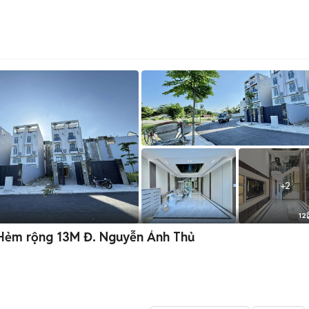
+
2
12
Hẻm rộng 13M Đ. Nguyễn Ảnh Thủ