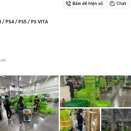
Bấm để hiện số
Chat
 / PS4 / PS5 / PS VITA
bán
+
2