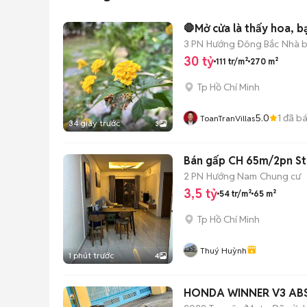
🛑Mở cửa là thấy hoa, b
3 PN
Hướng Đông Bắc
Nhà b
30 tỷ
111 tr/m²
270 m²
Tp Hồ Chí Minh
5.0
1
đã b
ToanTranVillas
34 giây trước
3
Bán gấp CH 65m/2pn St
2 PN
Hướng Nam
Chung cư
3,5 tỷ
54 tr/m²
65 m²
Tp Hồ Chí Minh
Thuý Huỳnh
1 phút trước
4
HONDA WINNER V3 ABS 