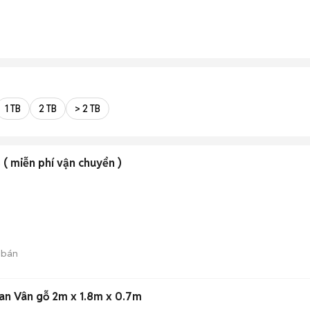
1 TB
2 TB
> 2 TB
( miễn phí vận chuyển )
 bán
an Vân gỗ 2m x 1.8m x 0.7m