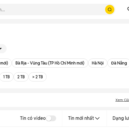
 mới)
Bà Rịa - Vũng Tàu (TP Hồ Chí Minh mới)
Hà Nội
Đà Nẵng
1 TB
2 TB
> 2 TB
Xem Cử
Tin có video
Tin mới nhất
Dạng lư