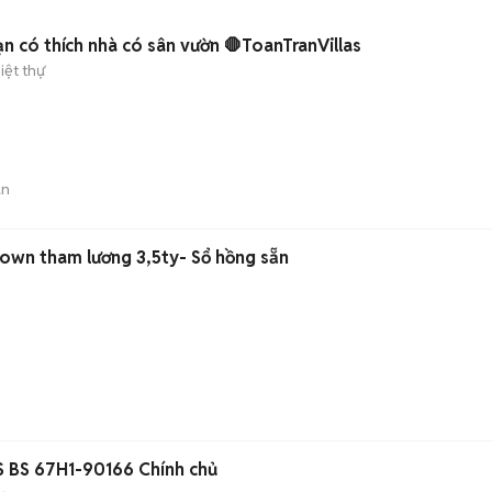
ạn có thích nhà có sân vườn 🛑ToanTranVillas
iệt thự
án
own tham lương 3,5ty- Sổ hồng sẵn
BS 67H1-90166 Chính chủ