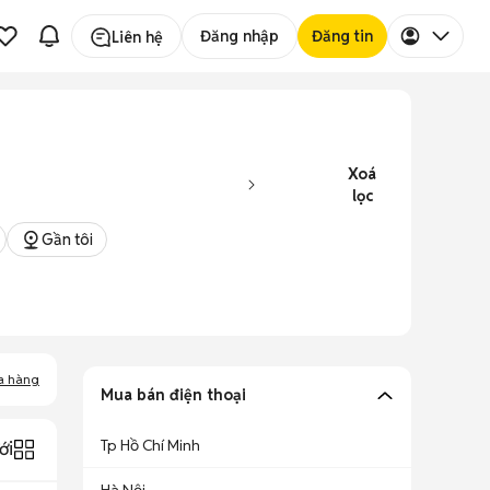
Đăng nhập
Đăng tin
Liên hệ
Xoá
lọc
Gần tôi
a hàng
Mua bán điện thoại
Tp Hồ Chí Minh
ới