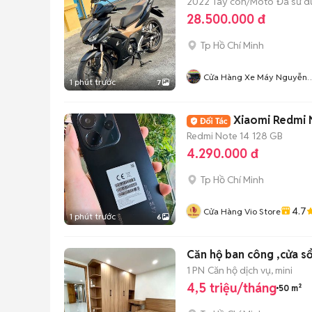
2022
Tay côn/Moto
Đã sử 
28.500.000 đ
Tp Hồ Chí Minh
Cửa Hàng Xe Máy Nguyễn
1 phút trước
7
Phụng
Xiaomi Redmi 
Redmi Note 14
128 GB
4.290.000 đ
Tp Hồ Chí Minh
4.7
Cửa Hàng Vio Store
1 phút trước
6
Căn hộ ban công ,cửa sổ
1 PN
Căn hộ dịch vụ, mini
4,5 triệu/tháng
50 m²