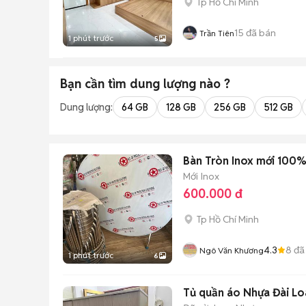
Tp Hồ Chí Minh
15
đã bán
Trần Tiên
1 phút trước
5
Bạn cần tìm
dung lượng
nào ?
Dung lượng:
64 GB
128 GB
256 GB
512 GB
Bàn Tròn Inox mới 100% 
Mới
Inox
600.000 đ
Tp Hồ Chí Minh
4.3
8
đã
Ngô Văn Khương
1 phút trước
6
Tủ quần áo Nhựa Đài Lo