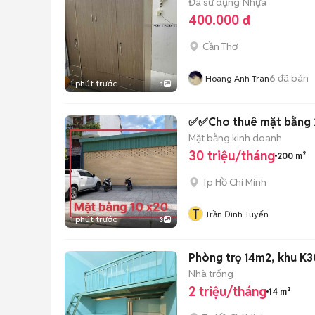
Đã sử dụng
Nhựa
400.000 đ
Cần Thơ
6
đã bán
Hoang Anh Tran
1 phút trước
1
✅✅Cho thuê mặt bằng 
Mặt bằng kinh doanh
30 triệu/tháng
200 m²
Tp Hồ Chí Minh
T
Trần Đình Tuyến
1 phút trước
3
Phòng trọ 14m2, khu K3
Nhà trống
2 triệu/tháng
14 m²