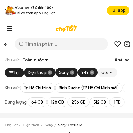
Voucher KFC đến 100k
Tải app
Chỉ có trên app Chợ Tốt
Khu vực:
Toàn quốc
Xoá lọc
Điện thoại
Sony
949
Giá
Lọc
Khu vực:
Tp Hồ Chí Minh
Bình Dương (TP Hồ Chí Minh mới)
Bà 
Dung lượng:
64 GB
128 GB
256 GB
512 GB
1 TB
2 
Chợ Tốt
Điện thoại
Sony
Sony Xperia M