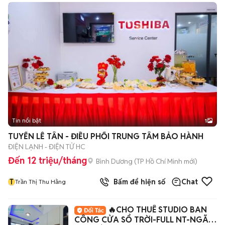
Tin nổi bật
1
TUYỂN LỄ TÂN - ĐIỀU PHỐI TRUNG TÂM BẢO HÀNH
ĐIỆN LẠNH - ĐIỆN TỬ HC
Đến 12 triệu/tháng
Bình Dương
(
TP Hồ Chí Minh
mới)
T
Bấm để hiện số
Chat
Trần Thị Thu Hằng
🔥CHO THUÊ STUDIO BAN
CÔNG CỬA SỔ TRỜI-FULL NT-NGÃ