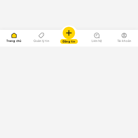
Trang chủ
Quản lý tin
Liên hệ
Tài khoản
Đăng tin
109.000 Bình chọn
Tải ứng dụng Chợ Tốt
Về Chợ Tốt
Quy chế sàn