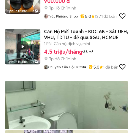
900.000 đ
Tp Hồ Chí Minh
1 phút trước
6
5.0
1271
đã bán
Trúc Phương Shop
Căn Hộ Mới Toanh - KDC 6B - Sát UEH,
VHU, TDTU - dễ qua SGU, HCMUE
1 PN
Căn hộ dịch vụ, mini
4,5 triệu/tháng
35 m²
Tp Hồ Chí Minh
1 phút trước
7
5.0
1
đã bán
Chuyên Căn Hộ HCM🏡