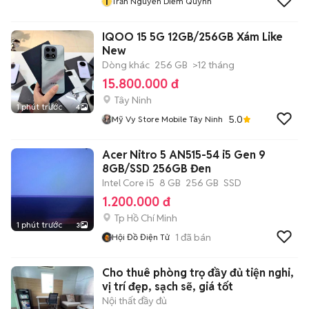
T
Trần Nguyễn Diễm Quỳnh
IQOO 15 5G 12GB/256GB Xám Like
New
Dòng khác
256 GB
>12 tháng
15.800.000 đ
Tây Ninh
1 phút trước
4
5.0
Mỹ Vy Store Mobile Tây Ninh
Acer Nitro 5 AN515-54 i5 Gen 9
8GB/SSD 256GB Đen
Intel Core i5
8 GB
256 GB
SSD
1.200.000 đ
Tp Hồ Chí Minh
1 phút trước
3
1
đã bán
Hội Đồ Điện Tử
Cho thuê phòng trọ đầy đủ tiện nghi,
vị trí đẹp, sạch sẽ, giá tốt
Nội thất đầy đủ