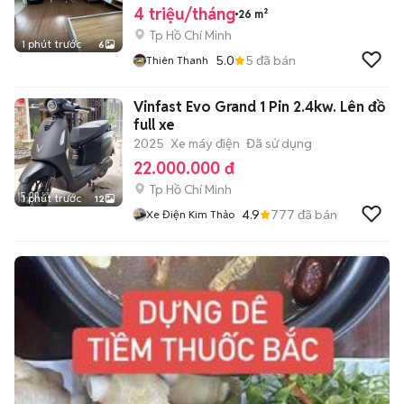
4 triệu/tháng
26 m²
Tp Hồ Chí Minh
1 phút trước
6
5.0
5
đã bán
Thiên Thanh
Vinfast Evo Grand 1 Pin 2.4kw. Lên đồ
full xe
2025
Xe máy điện
Đã sử dụng
22.000.000 đ
Tp Hồ Chí Minh
1 phút trước
12
4.9
777
đã bán
Xe Điện Kim Thảo