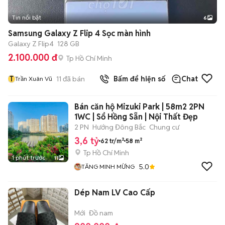
Tin nổi bật
6
+
2
Samsung Galaxy Z Flip 4 Sọc màn hình
Galaxy Z Flip4
128 GB
2.100.000 đ
Tp Hồ Chí Minh
T
11
đã bán
Bấm để hiện số
Chat
Trần Xuân Vũ
Bán căn hộ Mizuki Park | 58m2 2PN
1WC | Sổ Hồng Sẵn | Nội Thất Đẹp
2 PN
Hướng Đông Bắc
Chung cư
3,6 tỷ
62 tr/m²
58 m²
Tp Hồ Chí Minh
1 phút trước
11
5.0
TĂNG MINH MỪNG
Dép Nam LV Cao Cấp
Mới
Đồ nam