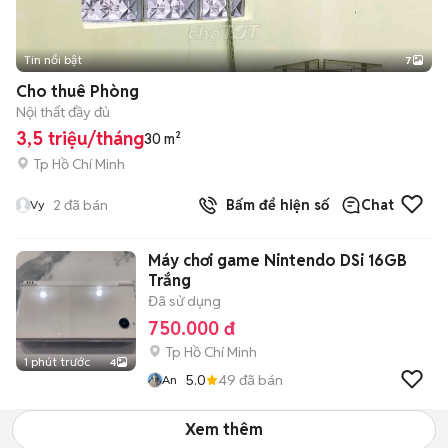
Tin nổi bật
7
+
2
Cho thuê Phòng
Nội thất đầy đủ
3,5 triệu/tháng
30 m²
Tp Hồ Chí Minh
2
đã bán
Bấm để hiện số
Chat
Vy
Máy chơi game Nintendo DSi 16GB
Trắng
Đã sử dụng
750.000 đ
Tp Hồ Chí Minh
1 phút trước
4
5.0
49
đã bán
An
Xem thêm