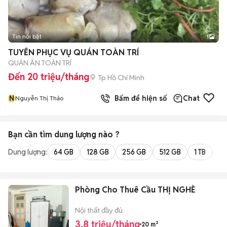
Tin nổi bật
1
TUYỂN PHỤC VỤ QUÁN TOÀN TRÍ
QUÁN ĂN TOÀN TRÍ
Đến 20 triệu/tháng
Tp Hồ Chí Minh
N
Bấm để hiện số
Chat
Nguyễn Thị Thảo
Bạn cần tìm
dung lượng
nào ?
Dung lượng:
64 GB
128 GB
256 GB
512 GB
1 TB
2 
Phòng Cho Thuê Cầu THỊ NGHÈ
Nội thất đầy đủ
3,8 triệu/tháng
20 m²