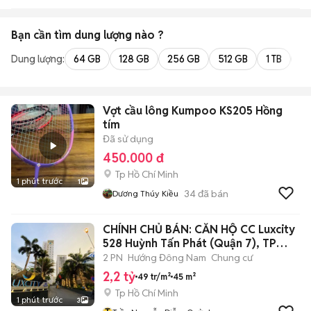
Bạn cần tìm
dung lượng
nào ?
Dung lượng:
64 GB
128 GB
256 GB
512 GB
1 TB
2 
Vợt cầu lông Kumpoo KS205 Hồng
tím
Đã sử dụng
450.000 đ
Tp Hồ Chí Minh
1 phút trước
1
34
đã bán
Dương Thúy Kiều
CHÍNH CHỦ BÁN: CĂN HỘ CC Luxcity
528 Huỳnh Tấn Phát (Quận 7), TP
HCM
2 PN
Hướng Đông Nam
Chung cư
2,2 tỷ
49 tr/m²
45 m²
Tp Hồ Chí Minh
1 phút trước
3