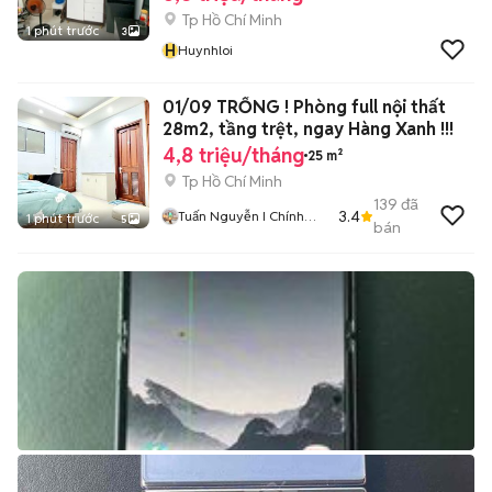
Tp Hồ Chí Minh
1 phút trước
3
H
Huynhloi
01/09 TRỐNG ! Phòng full nội thất
28m2, tầng trệt, ngay Hàng Xanh !!!
4,8 triệu/tháng
25 m²
Tp Hồ Chí Minh
139
đã
3.4
Tuấn Nguyễn I Chính
1 phút trước
5
bán
Chủ Nhà