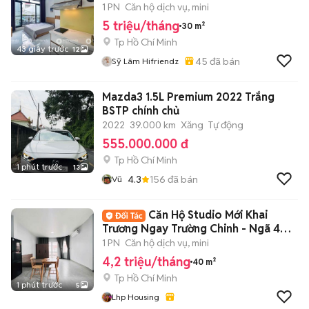
TƯ PHÚ NHUẬN-30M2
1 PN
Căn hộ dịch vụ, mini
5 triệu/tháng
30 m²
Tp Hồ Chí Minh
43 giây trước
12
45
đã bán
Sỹ Lâm Hifriendz
Mazda3 1.5L Premium 2022 Trắng
BSTP chính chủ
2022
39.000 km
Xăng
Tự động
555.000.000 đ
Tp Hồ Chí Minh
1 phút trước
13
4.3
156
đã bán
Vũ
Căn Hộ Studio Mới Khai
Trương Ngay Trường Chinh - Ngã 4
Bảy Hiền -CMT8
1 PN
Căn hộ dịch vụ, mini
4,2 triệu/tháng
40 m²
Tp Hồ Chí Minh
1 phút trước
5
Lhp Housing