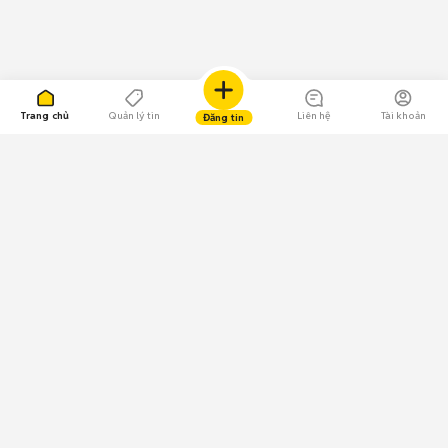
Trang chủ
Quản lý tin
Liên hệ
Tài khoản
Đăng tin
109.000 Bình chọn
Tải ứng dụng Chợ Tốt
Về Chợ Tốt
Quy chế sàn
Chính sách bảo mật
Giải quyết tranh chấp