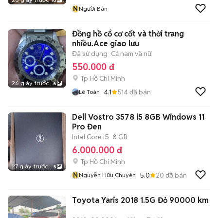
10
N
Người Bán
Đồng hồ cổ cơ cốt và thời trang
nhiều.Ace giao lưu
Đã sử dụng
Cả nam và nữ
550.000 đ
Tp Hồ Chí Minh
26 giây trước
6
4.1
514
đã bán
Lê Toàn
Dell Vostro 3578 i5 8GB Windows 11
Pro Đen
Intel Core i5
8 GB
6.000.000 đ
Tp Hồ Chí Minh
27 giây trước
5
N
5.0
20
đã bán
Nguyễn Hữu Chuyên
Toyota Yaris 2018 1.5G Đỏ 90000 km