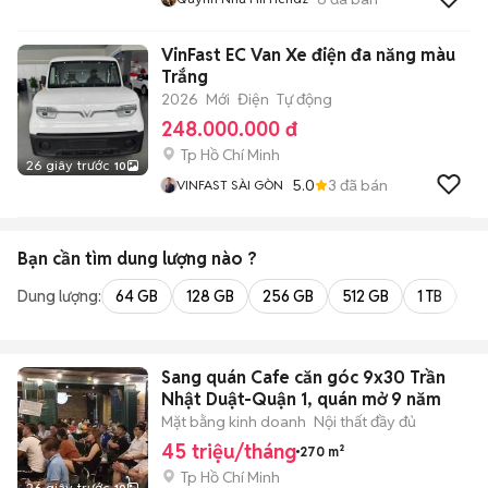
VinFast EC Van Xe điện đa năng màu
Trắng
2026
Mới
Điện
Tự động
248.000.000 đ
Tp Hồ Chí Minh
26 giây trước
10
5.0
3
đã bán
VINFAST SÀI GÒN
Bạn cần tìm
dung lượng
nào ?
Dung lượng:
64 GB
128 GB
256 GB
512 GB
1 TB
2 
Sang quán Cafe căn góc 9x30 Trần
Nhật Duật-Quận 1, quán mở 9 năm
Mặt bằng kinh doanh
Nội thất đầy đủ
45 triệu/tháng
270 m²
Tp Hồ Chí Minh
26 giây trước