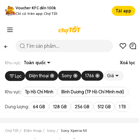
Voucher KFC đến 100k
Tải app
Chỉ có trên app Chợ Tốt
Khu vực:
Toàn quốc
Xoá lọc
Điện thoại
Sony
1766
Giá
Lọc
Khu vực:
Tp Hồ Chí Minh
Bình Dương (TP Hồ Chí Minh mới)
Bà 
Dung lượng:
64 GB
128 GB
256 GB
512 GB
1 TB
2 
Chợ Tốt
Điện thoại
Sony
Sony Xperia N1