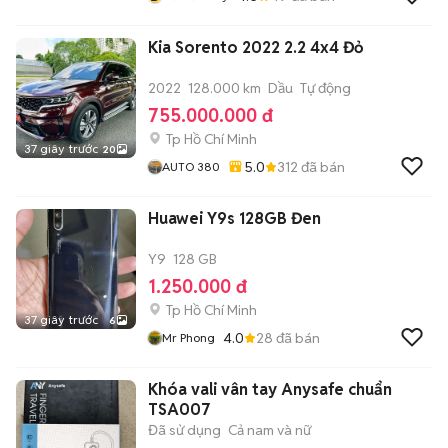
Kia Sorento 2022 2.2 4x4 Đỏ
2022
128.000 km
Dầu
Tự động
755.000.000 đ
Tp Hồ Chí Minh
37 giây trước
20
5.0
312
đã bán
AUTO 380
Huawei Y9s 128GB Đen
Y9
128 GB
1.250.000 đ
Tp Hồ Chí Minh
37 giây trước
6
4.0
28
đã bán
Mr Phong
Khóa vali vân tay Anysafe chuẩn
TSA007
Đã sử dụng
Cả nam và nữ