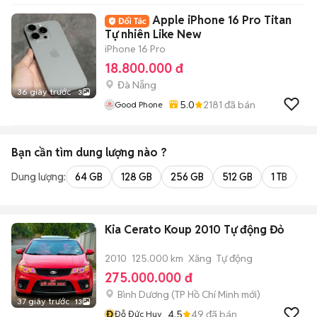
Apple iPhone 16 Pro Titan
Tự nhiên Like New
iPhone 16 Pro
18.800.000 đ
Đà Nẵng
36 giây trước
3
5.0
2181
đã bán
Good Phone
Bạn cần tìm
dung lượng
nào ?
Dung lượng:
64 GB
128 GB
256 GB
512 GB
1 TB
2 
Kia Cerato Koup 2010 Tự động Đỏ
2010
125.000 km
Xăng
Tự động
275.000.000 đ
Bình Dương
(
TP Hồ Chí Minh
mới)
37 giây trước
13
Đ
4.5
49
đã bán
Đỗ Đức Huy