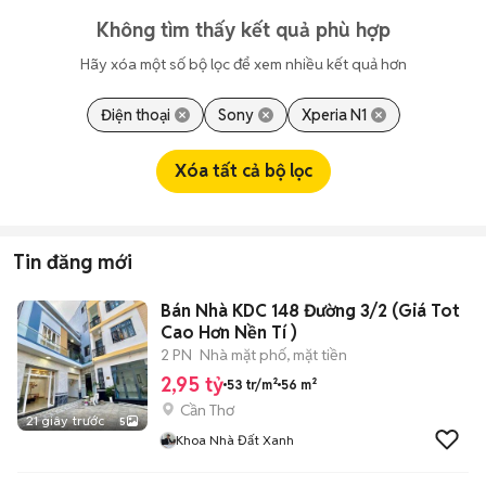
Không tìm thấy kết quả phù hợp
Hãy xóa một số bộ lọc để xem nhiều kết quả hơn
Điện thoại
Sony
Xperia N1
Xóa tất cả bộ lọc
Tin đăng mới
Bán Nhà KDC 148 Đường 3/2 (Giá Tot
Cao Hơn Nền Tí )
2 PN
Nhà mặt phố, mặt tiền
2,95 tỷ
53 tr/m²
56 m²
Cần Thơ
21 giây trước
5
Khoa Nhà Đất Xanh