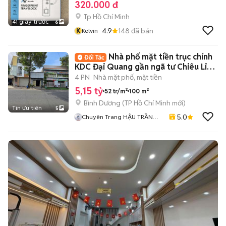
320.000 đ
Tp Hồ Chí Minh
41 giây trước
6
K
4.9
148
đã bán
Kelvin
Nhà phố mặt tiền trục chính
KDC Đại Quang gần ngã tư Chiêu Liêu
Dĩ An
4 PN
Nhà mặt phố, mặt tiền
5,15 tỷ
52 tr/m²
100 m²
Bình Dương
(
TP Hồ Chí Minh
mới)
Tin ưu tiên
5
5.0
Chuyên Trang HẬU TRẦN
BĐS