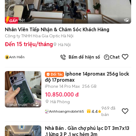
Tin nổi bật
1
Nhân Viên Tiếp Nhận & Chăm Sóc Khách Hàng
Công ty TNHH Hòa Gia Optic Hà Nội
Đến 15 triệu/tháng
Hà Nội
a
Bấm để hiện số
Chat
Anh Hiển
iphone 14promax 256g lock
độ 17promax
iPhone 14 Pro Max
256 GB
10.850.000 đ
Hải Phòng
1 phút trước
6
969
đã
4.4
Anhhoangmobile165
bán
Nhà Bán . Gần chợ phú lạc DT 3m7x13
.1 lửng 3 P .1 wc hẻm 3m