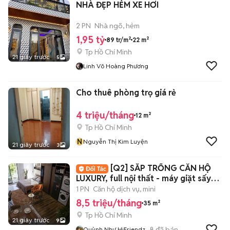
NHÀ ĐẸP HẺM XE HƠI
2 PN
Nhà ngõ, hẻm
1,95 tỷ
89 tr/m²
22 m²
Tp Hồ Chí Minh
21 giây trước
5
Linh Võ Hoàng Phương
Cho thuê phòng trọ giá rẻ
4 triệu/tháng
12 m²
Tp Hồ Chí Minh
N
Nguyễn Thị Kim Luyện
21 giây trước
3
[Q2] SẮP TRỐNG CĂN HỘ
LUXURY, full nội thất - máy giặt sấy
riêng!
1 PN
Căn hộ dịch vụ, mini
8,5 triệu/tháng
35 m²
Tp Hồ Chí Minh
21 giây trước
9
8
đã bán
Quỳnh Như HiFriendz