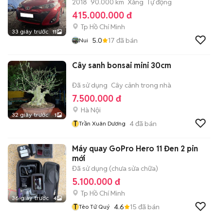
2018
90.000 km
Xăng
Tự động
415.000.000 đ
Tp Hồ Chí Minh
33 giây trước
11
5.0
17
đã bán
Nui
Cây sanh bonsai mini 30cm
Đã sử dụng
Cây cảnh trong nhà
7.500.000 đ
Hà Nội
32 giây trước
1
T
4
đã bán
Trần Xuân Dương
Máy quay GoPro Hero 11 Đen 2 pin
mới
Đã sử dụng (chưa sửa chữa)
5.100.000 đ
Tp Hồ Chí Minh
36 giây trước
4
T
4.6
15
đã bán
Tèo Tứ Quý