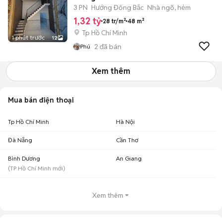
3 PN
Hướng Đông Bắc
Nhà ngõ, hẻm
1,32 tỷ
28 tr/m²
48 m²
Tp Hồ Chí Minh
1 phút trước
12
2
đã bán
Phú
Xem thêm
Mua bán điện thoại
Tp Hồ Chí Minh
Hà Nội
Đà Nẵng
Cần Thơ
Bình Dương
An Giang
(
TP Hồ Chí Minh
mới)
Xem thêm