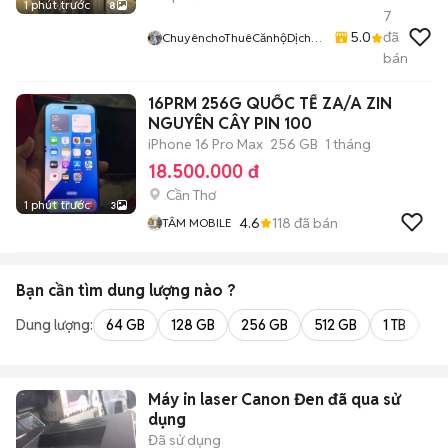
1 phút trước
8
7
5.0
đã
ChuyênchoThuêCănhộDịchvụ
ChungcưTPThủĐức
bán
16PRM 256G QUỐC TẾ ZA/A ZIN
NGUYÊN CÂY PIN 100
iPhone 16 Pro Max
256 GB
1 tháng
18.500.000 đ
Cần Thơ
1 phút trước
3
4.6
118
đã bán
TÂM MOBILE
Bạn cần tìm
dung lượng
nào ?
Dung lượng:
64 GB
128 GB
256 GB
512 GB
1 TB
2 
Máy in laser Canon Đen đã qua sử
dụng
Đã sử dụng