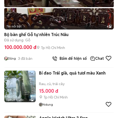
Tin nổi bật
6
+
2
Bộ bàn ghế Gỗ tự nhiên Trúc Nâu
Đã sử dụng
Gỗ
100.000.000 đ
Tp Hồ Chí Minh
3
đã bán
Bấm để hiện số
Chat
Dũng
Bí đao Trái già, quả tươi màu Xanh
Rau, củ, trái cây
15.000 đ
Tp Hồ Chí Minh
1 phút trước
3
Ndung