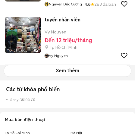
N
4.8
263
đã bán
Nguyên Đức Cường
tuyển nhân viên
Vy Nguyen
Đến 12 triệu/tháng
Tp Hồ Chí Minh
1 phút trước
1
Vy Nguyen
Xem thêm
Các từ khóa phổ biến
Sony D5103 Cũ
Mua bán điện thoại
Tp Hồ Chí Minh
Hà Nội