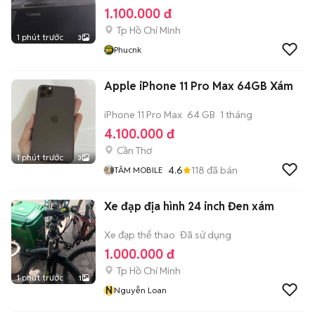
1.100.000 đ
Tp Hồ Chí Minh
1 phút trước
3
Phucnk
Apple iPhone 11 Pro Max 64GB Xám
iPhone 11 Pro Max
64 GB
1 tháng
4.100.000 đ
Cần Thơ
1 phút trước
3
4.6
118
đã bán
TÂM MOBILE
Xe đạp địa hình 24 inch Đen xám
Xe đạp thể thao
Đã sử dụng
1.000.000 đ
Tp Hồ Chí Minh
1 phút trước
1
N
Nguyễn Loan