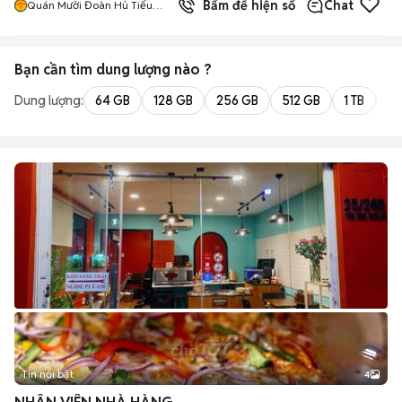
1
đã bán
Bấm để hiện số
Chat
Quán Mười Đoàn Hủ Tiếu
Nam Vang
Bạn cần tìm
dung lượng
nào ?
Dung lượng:
64 GB
128 GB
256 GB
512 GB
1 TB
2 
Tin nổi bật
4