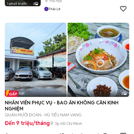
Hà Nội
1 phút trước
3
Thái Lê
Tin nổi bật
2
NHÂN VIÊN PHỤC VỤ - BAO ĂN KHÔNG CẦN KINH
NGHIỆM
QUÁN MƯỜI ĐOÀN - HỦ TIẾU NAM VANG
Đến 9 triệu/tháng
Tp Hồ Chí Minh