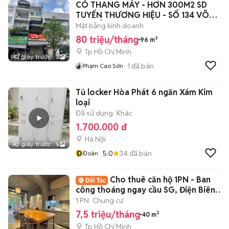
CÓ THANG MÁY - HƠN 300M2 SD
TUYẾN THƯƠNG HIỆU - SỐ 134 VÕ
VĂN TẦN, Q3
Mặt bằng kinh doanh
80 triệu/tháng
96 m²
Tp Hồ Chí Minh
42 giây trước
3
1
đã bán
Phạm Cao Sơn
Tủ locker Hòa Phát 6 ngăn Xám Kim
loại
Đã sử dụng
Khác
1.700.000 đ
Hà Nội
42 giây trước
5
Đ
5.0
34
đã bán
Đoàn
Cho thuê căn hộ 1PN - Ban
công thoáng ngay cầu SG, Điện Biên
Phủ
1 PN
Chung cư
7,5 triệu/tháng
40 m²
Tp Hồ Chí Minh