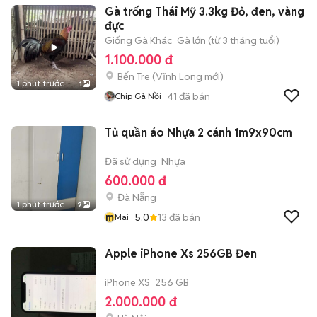
Gà trống Thái Mỹ 3.3kg Đỏ, đen, vàng
đực
Giống Gà Khác
Gà lớn (từ 3 tháng tuổi)
1.100.000 đ
Bến Tre
(
Vĩnh Long
mới)
1 phút trước
1
41
đã bán
Chíp Gà Nồi
Tủ quần áo Nhựa 2 cánh 1m9x90cm
Đã sử dụng
Nhựa
600.000 đ
Đà Nẵng
1 phút trước
2
m
5.0
13
đã bán
Mai
Apple iPhone Xs 256GB Đen
iPhone XS
256 GB
2.000.000 đ