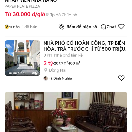
NHÂN VIÊN NHÀ HÀNG
PAPER PLATE PIZZA
Từ 30.000 đ/giờ
Tp Hồ Chí Minh
V
1
đã bán
Bấm để hiện số
Chat
Vi Hòa
NHÀ PHỐ CÓ HOÀN CÔNG, TP BIÊN
HÒA, TRẢ TRƯỚC CHỈ TỪ 500 TRIỆU.
3 PN
Nhà phố liền kề
2 tỷ
20 tr/m²
100 m²
Đồng Nai
Tin ưu tiên
8
Hà Đình Nghĩa