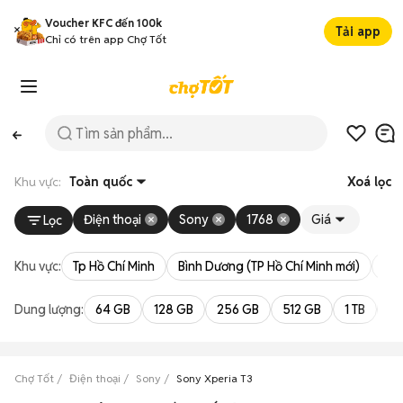
Voucher KFC đến 100k
Tải app
Chỉ có trên app Chợ Tốt
Khu vực:
Toàn quốc
Xoá lọc
Điện thoại
Sony
1768
Giá
Lọc
Khu vực:
Tp Hồ Chí Minh
Bình Dương (TP Hồ Chí Minh mới)
Bà 
Dung lượng:
64 GB
128 GB
256 GB
512 GB
1 TB
2 
Chợ Tốt
Điện thoại
Sony
Sony Xperia T3