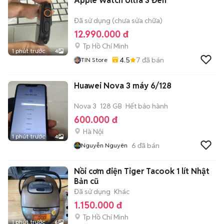
Apple Watch Ultra 3 Đen
Đã sử dụng (chưa sửa chữa)
12.990.000 đ
Tp Hồ Chí Minh
1 phút trước
4
4.5
7
đã bán
TIN Store
Huawei Nova 3 máy 6/128
Nova 3
128 GB
Hết bảo hành
600.000 đ
Hà Nội
1 phút trước
4
6
đã bán
Nguyễn Nguyên
Nồi cơm điện Tiger Tacook 1 lít Nhật
Bản cũ
Đã sử dụng
Khác
1.150.000 đ
Tp Hồ Chí Minh
1 phút trước
6