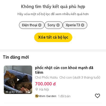
Không tìm thấy kết quả phù hợp
Hãy xóa một số bộ lọc để xem nhiều kết quả hơn
Điện thoại
Sony
Xperia T3
Xóa tất cả bộ lọc
Tin đăng mới
phốc nhật cún con khoẻ mạnh đã
tiêm
Chó Phốc Hươu
Chó con (dưới 3 tháng tuổi)
700.000 đ
Hà Nội
41 giây trước
5
N
1
đã bán
Nhim Garden