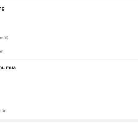
ng
mới)
án
thu mua
bán