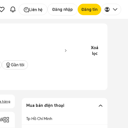
Đăng nhập
Đăng tin
Liên hệ
Xoá
lọc
Gần tôi
a hàng
Mua bán điện thoại
Tp Hồ Chí Minh
ới