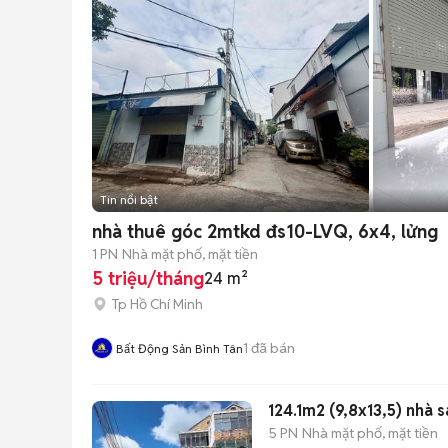
Tin nổi bật
nhà thuê góc 2mtkd đs10-LVQ, 6x4, lửng
1 PN
Nhà mặt phố, mặt tiền
5 triệu/tháng
24 m²
Tp Hồ Chí Minh
1
đã bán
Bất Động Sản Bình Tân
124.1m2 (9,8x13,5) nhà 
5 PN
Nhà mặt phố, mặt tiền