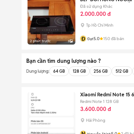
Đã sử dụng
Khác
2.000.000 đ
Tp Hồ Chí Minh
Đ
5.0
150
đã bán
Đạt
2 phút trước
3
Bạn cần tìm
dung lượng
nào ?
Dung lượng:
64 GB
128 GB
256 GB
512 GB
Xiaomi Redmi Note 15
Redmi Note 1
128 GB
3.600.000 đ
Hải Phòng
N
5.0
2
đã b
Nguyễn Thịnh