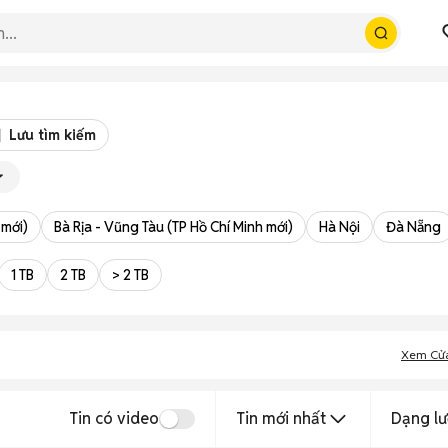
Lưu tìm kiếm
 mới)
Bà Rịa - Vũng Tàu (TP Hồ Chí Minh mới)
Hà Nội
Đà Nẵng
1 TB
2 TB
> 2 TB
Xem Cử
Tin có video
Tin mới nhất
Dạng lư