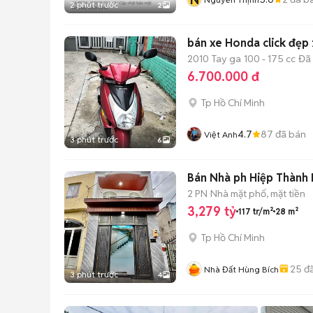
2 phút trước
2
bán xe Honda click đẹp 
2010
Tay ga
100 - 175 cc
Đã
6.700.000 đ
Tp Hồ Chí Minh
4.7
87
đã bán
Việt Anh
3 phút trước
6
Bán Nhà ph Hiệp Thành 
2 PN
Nhà mặt phố, mặt tiền
3,279 tỷ
117 tr/m²
28 m²
Tp Hồ Chí Minh
25
đã
Nhà Đất Hùng Bích
3 phút trước
4