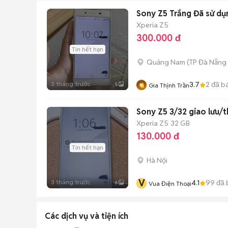
Sony Z5 Trắng Đã sử dụ
Xperia Z5
300.000 đ
Tin hết hạn
Quảng Nam
(
TP Đà Nẵng
3 tháng trước
3.7
2
đã b
5
Gia Thịnh Trần
Sony Z5 3/32 giao lưu/
Xperia Z5
32 GB
130.000 đ
Tin hết hạn
Hà Nội
V
3 tháng trước
4.1
99
đã 
6
Vua Điện Thoại
Các dịch vụ và tiện ích