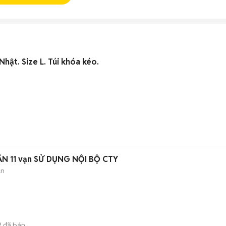
hật. Size L. Túi khóa kéo.
ẨN 11 vạn SỬ DỤNG NỘI BỘ CTY
àn
2
đã bán