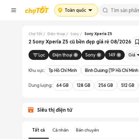
Toàn quốc
Chợ Tốt
Điện thoại
Sony
Sony Xperia Z5
2 Sony Xperia Z5 cũ bền đẹp giá rẻ 08/2026
Lọc
Điện thoại
Sony
149
Giá
Khu vực:
Tp Hồ Chí Minh
Bình Dương (TP Hồ Chí Minh
Dung lượng:
64 GB
128 GB
256 GB
512 GB
Siêu thị điện tử
Tất cả
Cá nhân
Bán chuyên