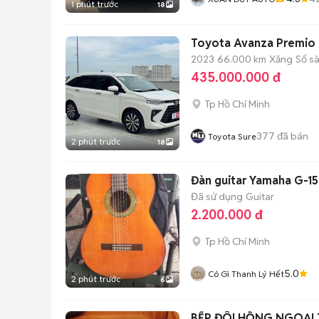
1 phút trước
18
Toyota Avanza Premio 
2023
66.000 km
Xăng
Số s
435.000.000 đ
Tp Hồ Chí Minh
377
đã bán
Toyota Sure
2 phút trước
18
Đàn guitar Yamaha G-1
Đã sử dụng
Guitar
2.200.000 đ
Tp Hồ Chí Minh
5.0
Có Gì Thanh Lý Hết
2 phút trước
6
BẾP ĐÔI HỒNG NGOẠI 