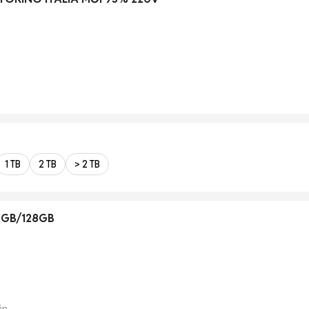
1 TB
2 TB
> 2 TB
 6GB/128GB
án