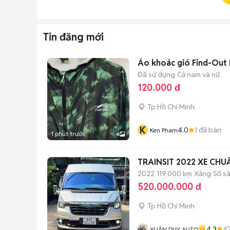
Tin đăng mới
Áo khoác gió Find-Out N
Đã sử dụng
Cả nam và nữ
120.000 đ
Tp Hồ Chí Minh
K
4.0
1
đã bán
Ken Pham
1 phút trước
4
TRAINSIT 2022 XE CHU
2022
119.000 km
Xăng
Số s
520.000.000 đ
Tp Hồ Chí Minh
4.3
4
XUÂN DUY AUTO