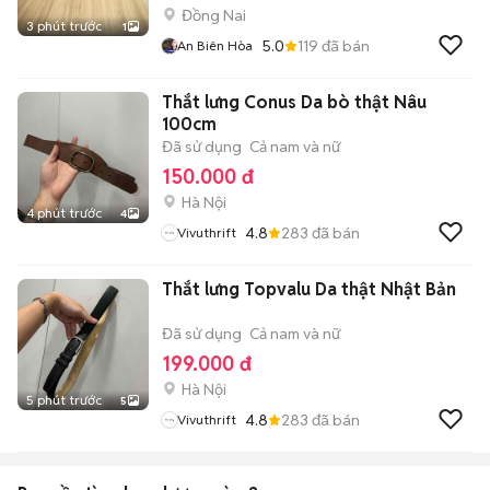
Đồng Nai
3 phút trước
1
5.0
119
đã bán
An Biên Hòa
Thắt lưng Conus Da bò thật Nâu
100cm
Đã sử dụng
Cả nam và nữ
150.000 đ
Hà Nội
4 phút trước
4
4.8
283
đã bán
Vivuthrift
Thắt lưng Topvalu Da thật Nhật Bản
Đã sử dụng
Cả nam và nữ
199.000 đ
Hà Nội
5 phút trước
5
4.8
283
đã bán
Vivuthrift