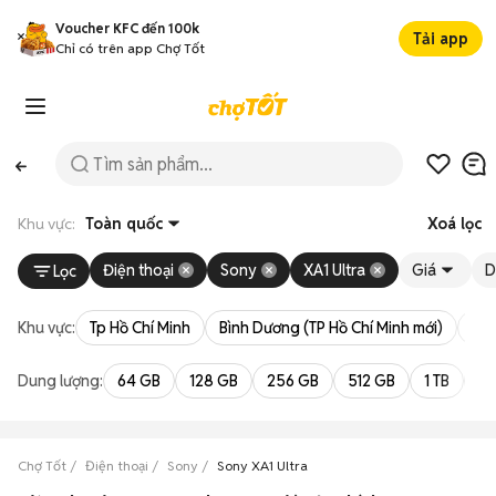
Voucher KFC đến 100k
Tải app
Chỉ có trên app Chợ Tốt
Khu vực:
Toàn quốc
Xoá lọc
Điện thoại
Sony
XA1 Ultra
Giá
D
Lọc
Khu vực:
Tp Hồ Chí Minh
Bình Dương (TP Hồ Chí Minh mới)
Bà 
Dung lượng:
64 GB
128 GB
256 GB
512 GB
1 TB
2 
Chợ Tốt
Điện thoại
Sony
Sony XA1 Ultra