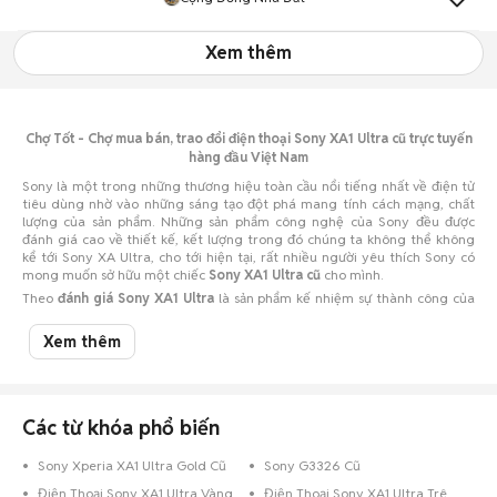
Xem thêm
Chợ Tốt - Chợ mua bán, trao đổi điện thoại Sony XA1 Ultra cũ trực tuyến
hàng đầu Việt Nam
Sony là một trong những thương hiệu toàn cầu nổi tiếng nhất về điện tử
tiêu dùng nhờ vào những sáng tạo đột phá mang tính cách mạng, chất
lượng của sản phẩm. Những sản phẩm công nghệ của Sony đều được
đánh giá cao về thiết kế, kết lượng trong đó chúng ta không thể không
kể tới Sony XA Ultra, cho tới hiện tại, rất nhiều người yêu thích Sony có
mong muốn sở hữu một chiếc
Sony XA1 Ultra cũ
cho mình.
Theo
đánh giá Sony XA1 Ultra
là sản phẩm kế nhiệm sự thành công của
phablet không viền Sony Xperia XA Ultra với nhiều cải tiến được coi là
đáng giá, với camera khủng, sở hữu ngôn ngữ thiết kế mới của Sony
Xem thêm
cùng khung kim loại, màn hình tràn cạnh độ độ phân giải Full HD.
Sony XA1 Ultra có chống nước không?
Với nhiều tính năng mà Sony trang bị cho mẫu điện thoại của mình, nhiều
Các từ khóa phổ biến
người tiêu dùng vẫn thắc mắc và muốn biết rằng
Sony XA1 Ultra có
chống nước không
? Đây có lẽ là điểm trừ cho mẫu điện thoại này khi
Sony Xperia XA1 Ultra Gold Cũ
Sony G3326 Cũ
ngày nay các mẫu điện thoại đều được trang bị khả năng chống nước,
nhưng XA1 Ultra lại bị cắt giảm đi khả năng chống nước và cảm biến vân
Điện Thoại Sony XA1 Ultra Vàng
Điện Thoại Sony XA1 Ultra Trên 256GB Vàng