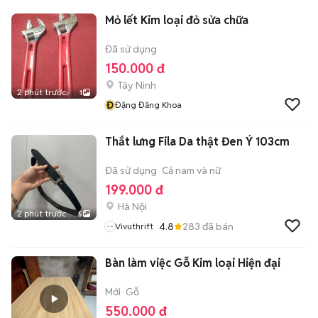
Mỏ lết Kim loại đỏ sửa chữa
Đã sử dụng
150.000 đ
Tây Ninh
2 phút trước
1
Đ
Đặng Đăng Khoa
Thắt lưng Fila Da thật Đen Ý 103cm
Đã sử dụng
Cả nam và nữ
199.000 đ
Hà Nội
2 phút trước
5
4.8
283
đã bán
Vivuthrift
Bàn làm việc Gỗ Kim loại Hiện đại
Mới
Gỗ
550.000 đ