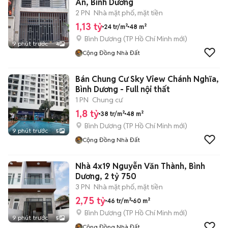
An, Bình Dương
2 PN
Nhà mặt phố, mặt tiền
1,13 tỷ
24 tr/m²
48 m²
Bình Dương
(
TP Hồ Chí Minh
mới)
9 phút trước
4
Cộng Đồng Nhà Đất
Bán Chung Cư Sky View Chánh Nghĩa,
Bình Dương - Full nội thất
1 PN
Chung cư
1,8 tỷ
38 tr/m²
48 m²
Bình Dương
(
TP Hồ Chí Minh
mới)
9 phút trước
5
Cộng Đồng Nhà Đất
Nhà 4x19 Nguyễn Văn Thành, Bình
Dương, 2 tỷ 750
3 PN
Nhà mặt phố, mặt tiền
2,75 tỷ
46 tr/m²
60 m²
Bình Dương
(
TP Hồ Chí Minh
mới)
9 phút trước
5
Cộng Đồng Nhà Đất