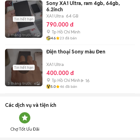
Sony XA1 Ultra, ram 4gb, 64gb,
6.2inch
XA1 Ultra
64 GB
Tin hết hạn
790.000 đ
Tp Hồ Chí Minh
3 tháng trước
4
4.6
23
đã bán
Điện thoại Sony màu Đen
XA1 Ultra
Tin hết hạn
400.000 đ
Tp Hồ Chí Minh
16
3 tháng trước
6
V
5.0
46
đã bán
Các dịch vụ và tiện ích
Chợ Tốt Ưu Đãi