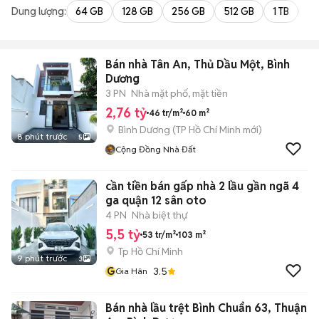
Dung lượng:
64 GB
128 GB
256 GB
512 GB
1 TB
2 
Bán nhà Tân An, Thủ Dầu Một, Bình
Dương
3 PN
Nhà mặt phố, mặt tiền
2,76 tỷ
46 tr/m²
60 m²
Bình Dương
(
TP Hồ Chí Minh
mới)
8 phút trước
5
Cộng Đồng Nhà Đất
cần tiền bán gấp nhà 2 lầu gần ngã 4
ga quận 12 sân oto
4 PN
Nhà biệt thự
5,5 tỷ
53 tr/m²
103 m²
Tp Hồ Chí Minh
9 phút trước
3
G
3.5
Gia Hân
Bán nhà lầu trệt Bình Chuẩn 63, Thuận