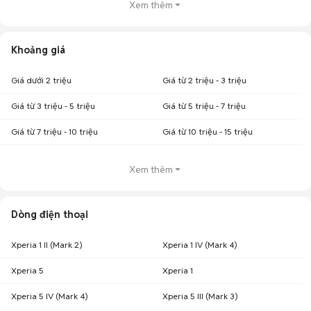
Xem thêm
Mẫu
Sony XA1 Ultra 2017
sở hữu nhiều nét đặc trưng trong thiết kế của
Sony với sự cổ điển, vuông vức đi kèm với một vài sự thay đổi. Vẫn là cạnh
viền siêu mỏng, dáng máy thanh đối xứng chuẩn mực, chất liệu kim loại
cao cấp, chắc chắn.
Khoảng giá
3 phím điều hướng vẫn được bố trí theo cách truyền thống, đồng thời
màn hình lớn cho trải nghiệm của người tiêu dùng thật tuyệt vời.
Giá dưới 2 triệu
Giá từ 2 triệu - 3 triệu
Giá từ 3 triệu - 5 triệu
Giá từ 5 triệu - 7 triệu
Giá từ 7 triệu - 10 triệu
Giá từ 10 triệu - 15 triệu
Xem thêm
Dòng điện thoại
Xperia 1 II (Mark 2)
Xperia 1 IV (Mark 4)
Xperia 5
Xperia 1
Màn hình Sony XA1 Ultra sắc nét
Xperia 5 IV (Mark 4)
Xperia 5 III (Mark 3)
Sony Xperia XA1 Ultra
sở hữu màn hình lớn đến 6 inch, độ phân giải Full