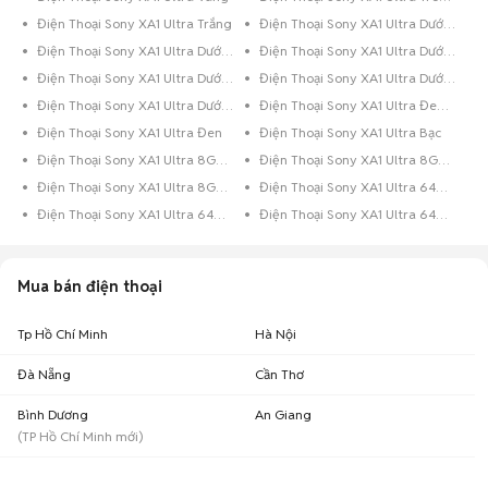
tay bởi Sony cho rằng Smartphone chống nước đều trông hầm hố mất
Điện Thoại Sony XA1 Ultra Trắng
Điện Thoại Sony XA1 Ultra Dưới 8GB Xám
thẩm mỹ.
Điện Thoại Sony XA1 Ultra Dưới 8GB Vàng Hồng
Điện Thoại Sony XA1 Ultra Dưới 8GB Trắng
Có nên mua Sony XA1 Ultra không?
Điện Thoại Sony XA1 Ultra Dưới 8GB Hồng
Điện Thoại Sony XA1 Ultra Dưới 8GB Đen
Với những thiết kế và tính năng mà Sony mang tới cho người tiêu dùng
Điện Thoại Sony XA1 Ultra Dưới 8GB Bạc
Điện Thoại Sony XA1 Ultra Đen Bóng
thì mọi người đều có suy nghĩ
có nên mua Sony XA1 Ultra
không? Để biết
Điện Thoại Sony XA1 Ultra Đen
Điện Thoại Sony XA1 Ultra Bạc
có nên mua hay không, cùng Chợ Tốt tìm hiểu về mẫu điện thoại này:
Điện Thoại Sony XA1 Ultra 8GB Vàng
Điện Thoại Sony XA1 Ultra 8GB Trắng
Điện Thoại Sony XA1 Ultra 8GB Đen
Điện Thoại Sony XA1 Ultra 64GB Xanh Dương
Điện Thoại Sony XA1 Ultra 64GB Xám
Điện Thoại Sony XA1 Ultra 64GB Vàng Hồng
Mua bán điện thoại
Tp Hồ Chí Minh
Hà Nội
Đà Nẵng
Cần Thơ
Bình Dương
An Giang
(
TP Hồ Chí Minh
mới)
Thiết kế của Sony XA1 Ultra