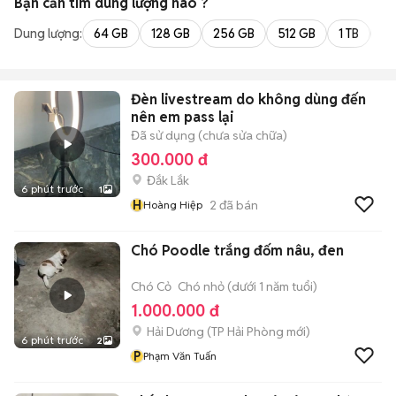
Bạn cần tìm
dung lượng
nào ?
Dung lượng:
64 GB
128 GB
256 GB
512 GB
1 TB
2 
Đèn livestream do không dùng đến
nên em pass lại
Đã sử dụng (chưa sửa chữa)
300.000 đ
Đắk Lắk
6 phút trước
1
H
2
đã bán
Hoàng Hiệp
Chó Poodle trắng đốm nâu, đen
Chó Cỏ
Chó nhỏ (dưới 1 năm tuổi)
1.000.000 đ
Hải Dương
(
TP Hải Phòng
mới)
6 phút trước
2
P
Phạm Văn Tuấn