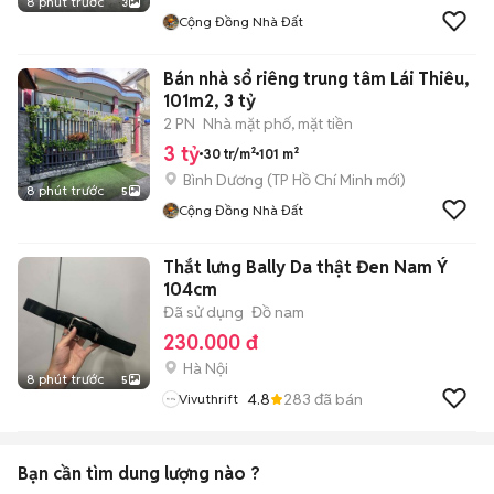
8 phút trước
3
Cộng Đồng Nhà Đất
Bán nhà sổ riêng trung tâm Lái Thiêu,
101m2, 3 tỷ
2 PN
Nhà mặt phố, mặt tiền
3 tỷ
30 tr/m²
101 m²
Bình Dương
(
TP Hồ Chí Minh
mới)
8 phút trước
5
Cộng Đồng Nhà Đất
Thắt lưng Bally Da thật Đen Nam Ý
104cm
Đã sử dụng
Đồ nam
230.000 đ
Hà Nội
8 phút trước
5
4.8
283
đã bán
Vivuthrift
Bạn cần tìm
dung lượng
nào ?