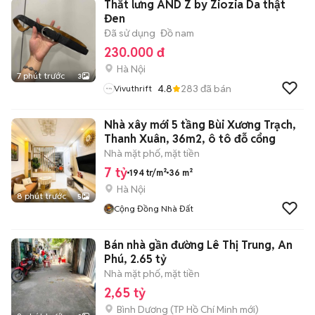
Thắt lưng AND Z by Ziozia Da thật
Đen
Đã sử dụng
Đồ nam
230.000 đ
Hà Nội
7 phút trước
3
4.8
283
đã bán
Vivuthrift
Nhà xây mới 5 tầng Bùi Xương Trạch,
Thanh Xuân, 36m2, ô tô đỗ cổng
Nhà mặt phố, mặt tiền
7 tỷ
194 tr/m²
36 m²
Hà Nội
8 phút trước
5
Cộng Đồng Nhà Đất
Bán nhà gần đường Lê Thị Trung, An
Phú, 2.65 tỷ
Nhà mặt phố, mặt tiền
2,65 tỷ
Bình Dương
(
TP Hồ Chí Minh
mới)