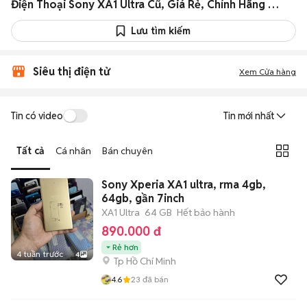
Điện Thoại Sony XA1 Ultra Cũ, Giá Rẻ, Chính Hãng Toàn quốc
Lưu tìm kiếm
Siêu thị điện tử
Xem Cửa hàng
Tin có video
Tin mới nhất
Tất cả
Cá nhân
Bán chuyên
Sony Xperia XA1 ultra, rma 4gb,
64gb, gần 7inch
XA1 Ultra
64 GB
Hết bảo hành
890.000 đ
Rẻ hơn
4 tuần trước
4
Tp Hồ Chí Minh
4.6
23
đã bán