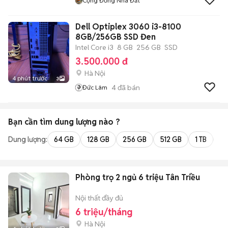
Cộng Đồng Nhà Đất
Dell Optiplex 3060 i3-8100
8GB/256GB SSD Đen
Intel Core i3
8 GB
256 GB
SSD
3.500.000 đ
Hà Nội
4 phút trước
3
4
đã bán
Đức Lâm
Bạn cần tìm
dung lượng
nào ?
Dung lượng:
64 GB
128 GB
256 GB
512 GB
1 TB
2 
Phòng trọ 2 ngủ 6 triệu Tân Triều
Nội thất đầy đủ
6 triệu/tháng
Hà Nội