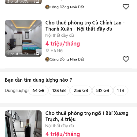
2 phút trước
5
Cộng Đồng Nhà Đất
Cho thuê phòng trọ Cù Chính Lan -
Thanh Xuân - Nội thất đầy đủ
Nội thất đầy đủ
4 triệu/tháng
Hà Nội
2 phút trước
3
Cộng Đồng Nhà Đất
Bạn cần tìm
dung lượng
nào ?
Dung lượng:
64 GB
128 GB
256 GB
512 GB
1 TB
2 
Cho thuê phòng trọ ngõ 1 Bùi Xương
Trạch, 4 triệu
Nội thất đầy đủ
4 triệu/tháng