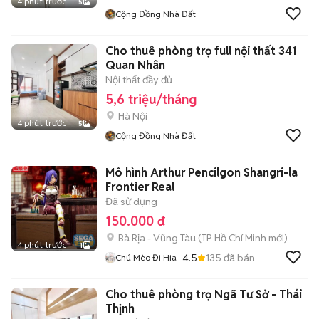
4 phút trước
5
Cộng Đồng Nhà Đất
Cho thuê phòng trọ full nội thất 341
Quan Nhân
Nội thất đầy đủ
5,6 triệu/tháng
Hà Nội
4 phút trước
5
Cộng Đồng Nhà Đất
Mô hình Arthur Pencilgon Shangri-la
Frontier Real
Đã sử dụng
150.000 đ
Bà Rịa - Vũng Tàu
(
TP Hồ Chí Minh
mới)
4 phút trước
1
4.5
135
đã bán
Chú Mèo Đi Hia
Cho thuê phòng trọ Ngã Tư Sở - Thái
Thịnh