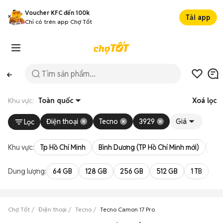
Voucher KFC đến 100k
Tải app
Chỉ có trên app Chợ Tốt
Khu vực:
Toàn quốc
Xoá lọc
Điện thoại
Tecno
3929
Giá
Lọc
Khu vực:
Tp Hồ Chí Minh
Bình Dương (TP Hồ Chí Minh mới)
Bà 
Dung lượng:
64 GB
128 GB
256 GB
512 GB
1 TB
2 
Chợ Tốt
Điện thoại
Tecno
Tecno Camon 17 Pro