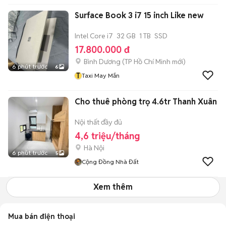
Surface Book 3 i7 15 inch Like new
Intel Core i7
32 GB
1 TB
SSD
17.800.000 đ
Bình Dương
(
TP Hồ Chí Minh
mới)
6 phút trước
6
T
Taxi May Mắn
Cho thuê phòng trọ 4.6tr Thanh Xuân
Nội thất đầy đủ
4,6 triệu/tháng
Hà Nội
6 phút trước
5
Cộng Đồng Nhà Đất
Xem thêm
Mua bán điện thoại