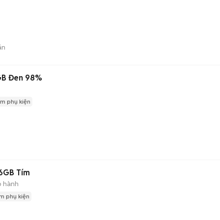
án
GB Đen 98%
m phụ kiện
6GB Tím
o hành
m phụ kiện