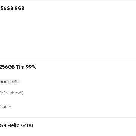
256GB 8GB
 256GB Tím 99%
m phụ kiện
Chí Minh
mới)
ã bán
GB Helio G100