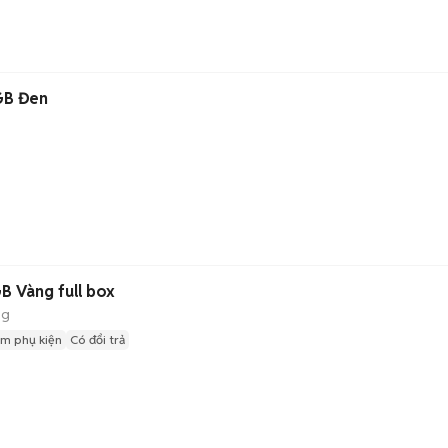
GB Đen
 Vàng full box
ng
m phụ kiện
Có đổi trả