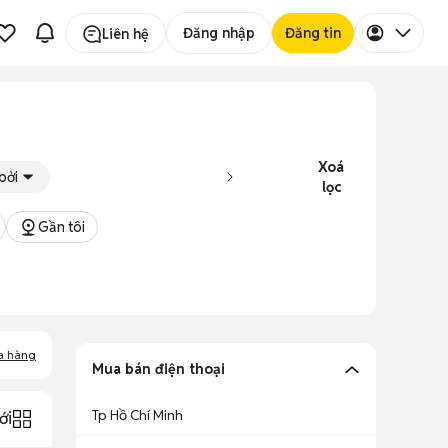
Đăng nhập
Đăng tin
Liên hệ
Xoá
bởi
lọc
Gần tôi
a hàng
Mua bán điện thoại
Tp Hồ Chí Minh
ới