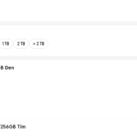
1 TB
2 TB
> 2 TB
GB Đen
/256GB Tím