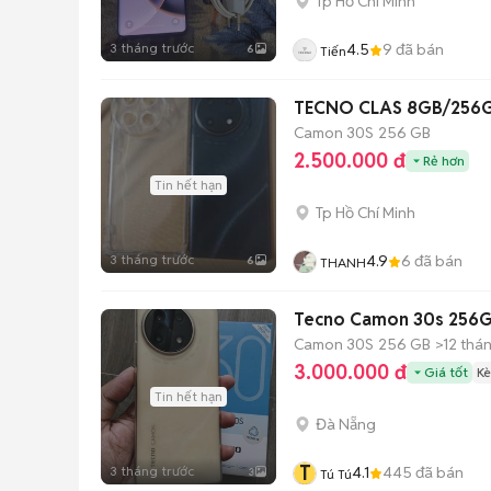
Tp Hồ Chí Minh
3 tháng trước
4.5
9
đã bán
6
Tiến
TECNO CLAS 8GB/256
Camon 30S
256 GB
2.500.000 đ
Rẻ hơn
Tin hết hạn
Tp Hồ Chí Minh
3 tháng trước
4.9
6
đã bán
6
THANH
Tecno Camon 30s 256GB
Camon 30S
256 GB
>12 thá
3.000.000 đ
Giá tốt
Kè
Tin hết hạn
Đà Nẵng
T
3 tháng trước
4.1
445
đã bán
3
Tú Tú