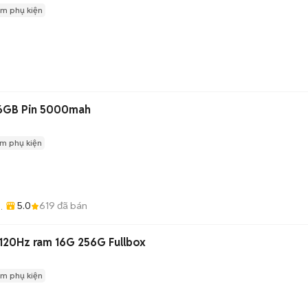
m phụ kiện
6GB Pin 5000mah
m phụ kiện
5.0
619
đã bán
ng
20Hz ram 16G 256G Fullbox
m phụ kiện