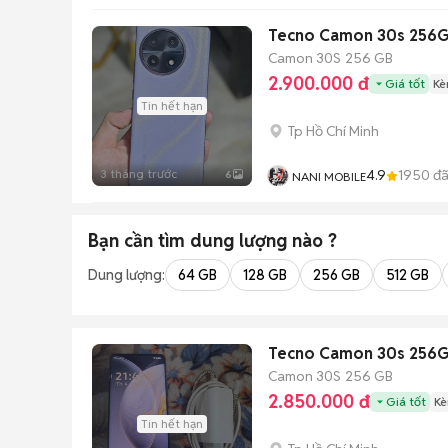
Tecno Camon 30s 256G
Camon 30S
256 GB
2.900.000 đ
Giá tốt
Kè
Tin hết hạn
Tp Hồ Chí Minh
3 tháng trước
4.9
1950
đã
6
NANI MOBILE
Bạn cần tìm
dung lượng
nào ?
Dung lượng:
64 GB
128 GB
256 GB
512 GB
Tecno Camon 30s 256G
Camon 30S
256 GB
2.850.000 đ
Giá tốt
Kè
Tin hết hạn