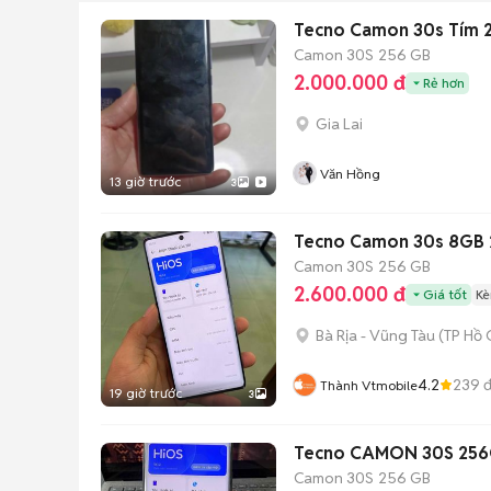
Tecno Camon 30s Tím 
Camon 30S
256 GB
2.000.000 đ
Rẻ hơn
Gia Lai
Văn Hồng
13 giờ trước
3
Tecno Camon 30s 8GB
Camon 30S
256 GB
2.600.000 đ
Giá tốt
Kè
Bà Rịa - Vũng Tàu
(
TP Hồ 
4.2
239
đ
Thành Vtmobile
19 giờ trước
3
Tecno CAMON 30S 256
Camon 30S
256 GB