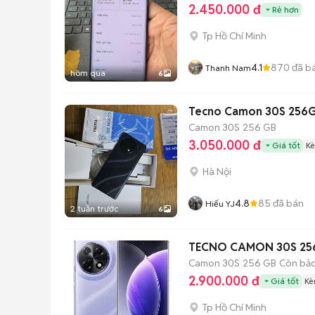
2.450.000 đ
Rẻ hơn
Tp Hồ Chí Minh
4.1
870
đã b
Thanh Nam
hôm qua
6
Tecno Camon 30S 256
Camon 30S
256 GB
3.050.000 đ
Giá tốt
Kè
Hà Nội
4.8
85
đã bán
Hiếu YJ
2 tuần trước
6
TECNO CAMON 30S 25
Camon 30S
256 GB
Còn bả
2.900.000 đ
Giá tốt
Kè
Tp Hồ Chí Minh