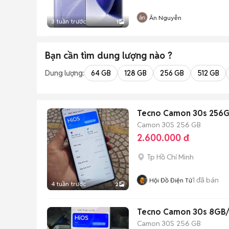
Ân Nguyễn
3 tuần trước
1
Bạn cần tìm
dung lượng
nào ?
Dung lượng:
64 GB
128 GB
256 GB
512 GB
Tecno Camon 30s 256
Camon 30S
256 GB
2.600.000 đ
Tp Hồ Chí Minh
1
đã bán
Hội Đồ Điện Tử
4 tuần trước
2
Tecno Camon 30s 8GB
Camon 30S
256 GB