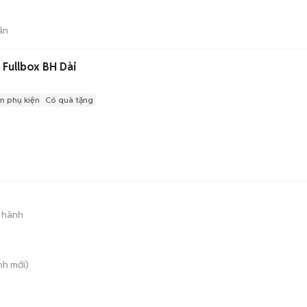
án
Fullbox BH Dài
m phụ kiện
Có quà tặng
 hành
nh
mới)