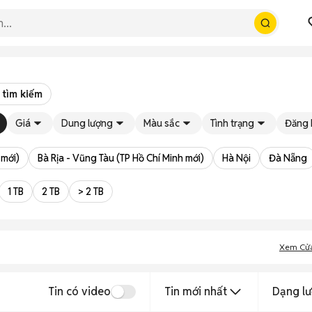
 tìm kiếm
Giá
Dung lượng
Màu sắc
Tình trạng
Đăng 
 mới)
Bà Rịa - Vũng Tàu (TP Hồ Chí Minh mới)
Hà Nội
Đà Nẵng
1 TB
2 TB
> 2 TB
Xem Cử
Tin có video
Tin mới nhất
Dạng lư