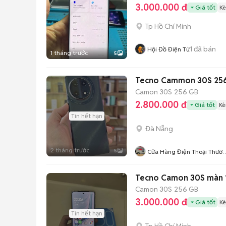
3.000.000 đ
Giá tốt
Kè
Tp Hồ Chí Minh
1
đã bán
Hội Đồ Điện Tử
1 tháng trước
5
Tecno Cammon 30S 25
Camon 30S
256 GB
2.800.000 đ
Giá tốt
Kè
Tin hết hạn
Đà Nẵng
2 tháng trước
5
Cửa Hàng Điện Thoại Thươ
Mobile
Tecno Camon 30S màn 1
Camon 30S
256 GB
3.000.000 đ
Giá tốt
Kè
Tin hết hạn
Tp Hồ Chí Minh