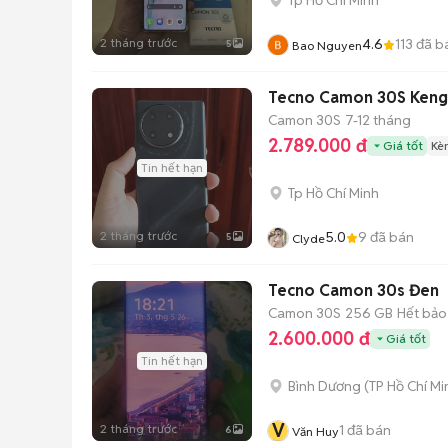
2 tháng trước
4.6
113
đã b
5
Bao Nguyen
Tecno Camon 30S Keng 
Camon 30S
7-12 tháng
2.789.000 đ
Giá tốt
Kè
Tin hết hạn
Tp Hồ Chí Minh
2 tháng trước
5.0
9
đã bán
5
Clyde
Tecno Camon 30s Đen
Camon 30S
256 GB
Hết bảo
2.600.000 đ
Giá tốt
Tin hết hạn
Bình Dương
(
TP Hồ Chí Mi
V
2 tháng trước
1
đã bán
6
Văn Huy