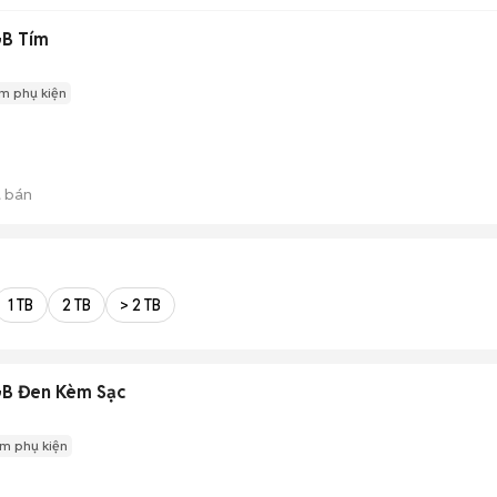
B Tím
m phụ kiện
 bán
1 TB
2 TB
> 2 TB
B Đen Kèm Sạc
m phụ kiện