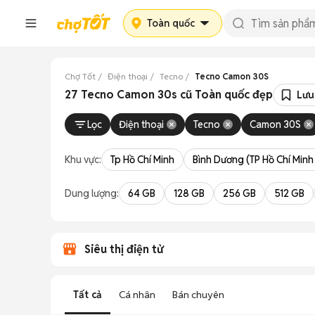
Toàn quốc
Chợ Tốt
Điện thoại
Tecno
Tecno Camon 30S
27 Tecno Camon 30s cũ Toàn quốc đẹp
Lưu
Lọc
Điện thoại
Tecno
Camon 30S
Khu vực:
Tp Hồ Chí Minh
Bình Dương (TP Hồ Chí Minh
Dung lượng:
64 GB
128 GB
256 GB
512 GB
Siêu thị điện tử
Tất cả
Cá nhân
Bán chuyên