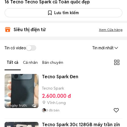
16 Tecno Tecno Spark cũ Toàn quốc đẹp
Lưu tìm kiếm
Siêu thị điện tử
Xem Cửa hàng
Tin có video
Tin mới nhất
Tất cả
Cá nhân
Bán chuyên
Tecno Spark Đen
Tecno Spark
2.600.000 đ
Vĩnh Long
4 ngày trước
1
3
đã bán
Tecno Spark 30c 128GB máy trần zin