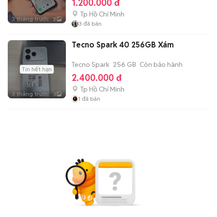
1.200.000 đ
Tp Hồ Chí Minh
3 tháng trước
2
3
đã bán
Tecno Spark 40 256GB Xám
Tecno Spark
256 GB
Còn bảo hành
Tin hết hạn
2.400.000 đ
Tp Hồ Chí Minh
3 tháng trước
3
1
đã bán