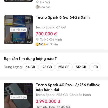
Hà Nội
5
đã bán
Tecno Spark 6 Go 64GB Xanh
Tecno Spark
64 GB
Tin hết hạn
700.000 đ
Tp Hồ Chí Minh
2 tháng trước
4
c
5.0
6
đã bán
Bạn cần tìm
dung lượng
nào ?
Dung lượng:
64 GB
128 GB
256 GB
512 GB
1 TB
2 
Tecno Spark 40 Pro+ 8/256 fullbox
bảo hành dài
Tecno Spark
256 GB
Còn bảo hành
Tin hết hạn
3.990.000 đ
Kèm phụ kiện
Có đổi trả