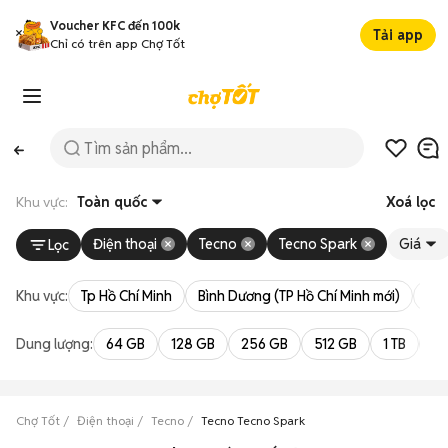
Voucher KFC đến 100k
Tải app
Chỉ có trên app Chợ Tốt
Khu vực:
Toàn quốc
Xoá lọc
Điện thoại
Tecno
Tecno Spark
Giá
Lọc
Khu vực:
Tp Hồ Chí Minh
Bình Dương (TP Hồ Chí Minh mới)
Bà 
Dung lượng:
64 GB
128 GB
256 GB
512 GB
1 TB
2 
Chợ Tốt
Điện thoại
Tecno
Tecno Tecno Spark