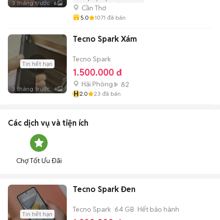
3 tháng trước
6
Cần Thơ
5.0
1071
đã bán
Tecno Spark Xám
Tecno Spark
Tin hết hạn
1.500.000 đ
Hải Phòng
82
3 tháng trước
4
H
2.0
23
đã bán
Các dịch vụ và tiện ích
Chợ Tốt Ưu Đãi
Tecno Spark Đen
Tecno Spark
64 GB
Hết bảo hành
Tin hết hạn