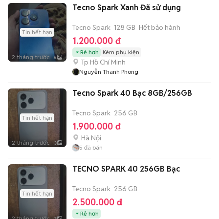
Tecno Spark Xanh Đã sử dụng
Tecno Spark
128 GB
Hết bảo hành
Tin hết hạn
1.200.000 đ
Rẻ hơn
Kèm phụ kiện
2 tháng trước
6
Tp Hồ Chí Minh
Nguyễn Thanh Phong
Tecno Spark 40 Bạc 8GB/256GB
Tecno Spark
256 GB
Tin hết hạn
1.900.000 đ
Hà Nội
2 tháng trước
3
5
đã bán
TECNO SPARK 40 256GB Bạc
Tecno Spark
256 GB
Tin hết hạn
2.500.000 đ
Rẻ hơn
2 tháng trước
3