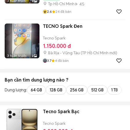
3 tuần trước
2
Tp Hồ Chí Minh
45
v
2.6
24
đã bán
TECNO Spark Đen
Tecno Spark
1.150.000 đ
Bà Rịa - Vũng Tàu
(
TP Hồ Chí Minh
mới)
3 tuần trước
2
3.7
4
đã bán
Bạn cần tìm
dung lượng
nào ?
Dung lượng:
64 GB
128 GB
256 GB
512 GB
1 TB
2 
Tecno Spark Bạc
Tecno Spark