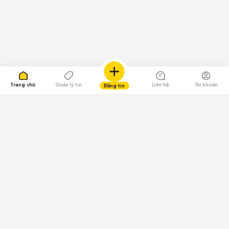
Trang chủ
Quản lý tin
Liên hệ
Tài khoản
Đăng tin
109.000 Bình chọn
Tải ứng dụng Chợ Tốt