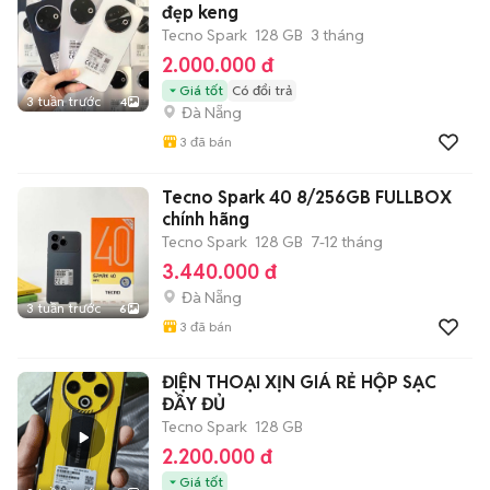
đẹp keng
Tecno Spark
128 GB
3 tháng
2.000.000 đ
Giá tốt
Có đổi trả
3 tuần trước
4
Đà Nẵng
3
đã bán
Tecno Spark 40 8/256GB FULLBOX
chính hãng
Tecno Spark
128 GB
7-12 tháng
3.440.000 đ
Đà Nẵng
3 tuần trước
6
3
đã bán
ĐIỆN THOẠI XỊN GIÁ RẺ HỘP SẠC
ĐẦY ĐỦ
Tecno Spark
128 GB
2.200.000 đ
Giá tốt