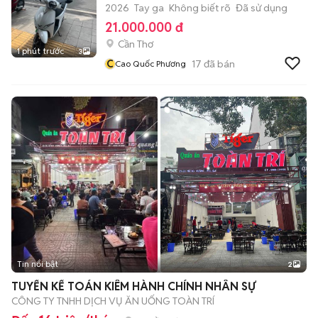
2026
Tay ga
Không biết rõ
Đã sử dụng
21.000.000 đ
Cần Thơ
1 phút trước
3
C
17
đã bán
Cao Quốc Phương
Tin nổi bật
2
TUYỂN KẾ TOÁN KIÊM HÀNH CHÍNH NHÂN SỰ
CÔNG TY TNHH DỊCH VỤ ĂN UỐNG TOÀN TRÍ