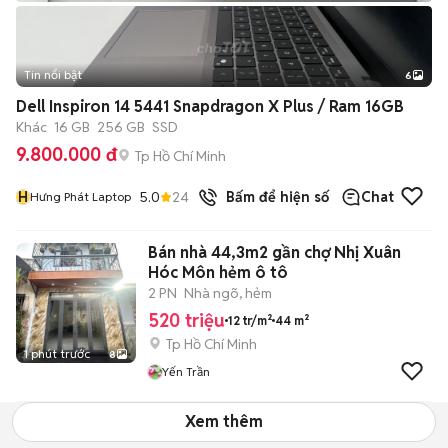
Tin nổi bật
6
+
2
Dell Inspiron 14 5441 Snapdragon X Plus / Ram 16GB
Khác
16 GB
256 GB
SSD
9.800.000 đ
Tp Hồ Chí Minh
H
5.0
24
đã bán
Bấm để hiện số
Chat
Hưng Phát Laptop
Bán nhà 44,3m2 gần chợ Nhị Xuân
Hóc Môn hẻm ô tô
2 PN
Nhà ngõ, hẻm
520 triệu
12 tr/m²
44 m²
Tp Hồ Chí Minh
1 phút trước
8
Yến Trần
Xem thêm