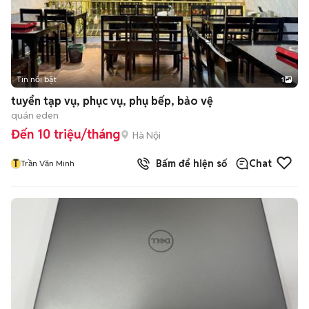
Tin nổi bật
1
tuyển tạp vụ, phục vụ, phụ bếp, bảo vệ
quán eden
Đến 10 triệu/tháng
Hà Nội
T
Bấm để hiện số
Chat
Trần Văn Minh