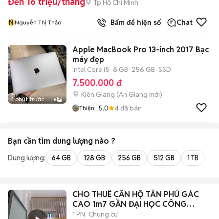
Đến 16 triệu/tháng
Tp Hồ Chí Minh
N
Bấm để hiện số
Chat
Nguyễn Thị Thảo
Apple MacBook Pro 13-inch 2017 Bạc
máy đẹp
Intel Core i5
8 GB
256 GB
SSD
7.500.000 đ
Kiên Giang
(
An Giang
mới)
1 phút trước
6
5.0
4
đã bán
Thiện
Bạn cần tìm
dung lượng
nào ?
Dung lượng:
64 GB
128 GB
256 GB
512 GB
1 TB
2 
CHO THUÊ CĂN HỘ TÂN PHÚ GÁC
CAO 1m7 GẦN ĐẠI HỌC CÔNG
THƯƠNG ( HUIT)
1 PN
Chung cư