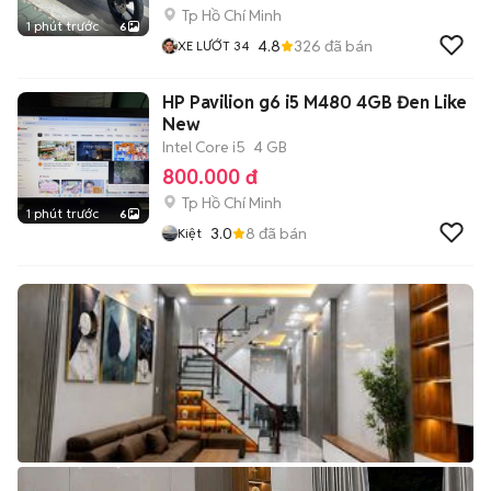
Tp Hồ Chí Minh
1 phút trước
6
4.8
326
đã bán
XE LƯỚT 34
HP Pavilion g6 i5 M480 4GB Đen Like
New
Intel Core i5
4 GB
800.000 đ
Tp Hồ Chí Minh
1 phút trước
6
3.0
8
đã bán
Kiệt