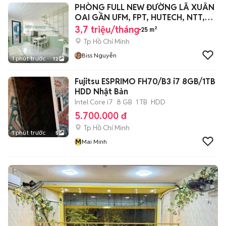
PHÒNG FULL NEW ĐƯỜNG LÃ XUÂN
OAI GẦN UFM, FPT, HUTECH, NTT,
Khu CNC
3,7 triệu/tháng
25 m²
Tp Hồ Chí Minh
Biss Nguyễn
1 phút trước
12
Fujitsu ESPRIMO FH70/B3 i7 8GB/1TB
HDD Nhật Bản
Intel Core i7
8 GB
1 TB
HDD
5.700.000 đ
Tp Hồ Chí Minh
1 phút trước
5
M
Mai Minh