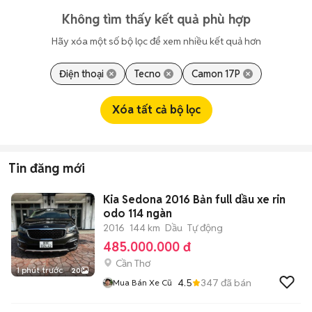
Không tìm thấy kết quả phù hợp
Hãy xóa một số bộ lọc để xem nhiều kết quả hơn
Điện thoại
Tecno
Camon 17P
Xóa tất cả bộ lọc
Tin đăng mới
Kia Sedona 2016 Bản full dầu xe rin
odo 114 ngàn
2016
144 km
Dầu
Tự động
485.000.000 đ
Cần Thơ
1 phút trước
20
4.5
347
đã bán
Mua Bán Xe Cũ