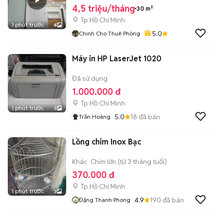
4,5 triệu/tháng
30 m²
Tp Hồ Chí Minh
1 phút trước
4
5.0
Chinh Cho Thuê Phòng
Máy in HP LaserJet 1020
Đã sử dụng
1.000.000 đ
Tp Hồ Chí Minh
1 phút trước
3
5.0
18
đã bán
Trần Hoàng
Lồng chim Inox Bạc
Khác
Chim lớn (từ 3 tháng tuổi)
370.000 đ
Tp Hồ Chí Minh
1 phút trước
3
4.9
190
đã bán
Đặng Thanh Phong