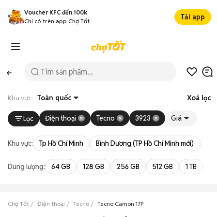
Voucher KFC đến 100k
Tải app
Chỉ có trên app Chợ Tốt
Khu vực:
Toàn quốc
Xoá lọc
Điện thoại
Tecno
3923
Giá
Lọc
Khu vực:
Tp Hồ Chí Minh
Bình Dương (TP Hồ Chí Minh mới)
Bà 
Dung lượng:
64 GB
128 GB
256 GB
512 GB
1 TB
2 
Chợ Tốt
Điện thoại
Tecno
Tecno Camon 17P