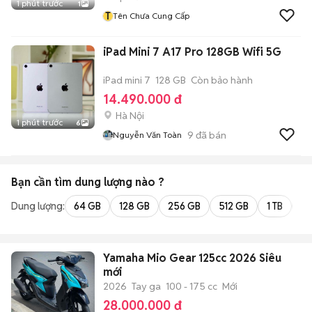
1 phút trước
1
T
Tên Chưa Cung Cấp
iPad Mini 7 A17 Pro 128GB Wifi 5G
iPad mini 7
128 GB
Còn bảo hành
14.490.000 đ
Hà Nội
1 phút trước
6
9
đã bán
Nguyễn Văn Toàn
Bạn cần tìm
dung lượng
nào ?
Dung lượng:
64 GB
128 GB
256 GB
512 GB
1 TB
2 
Yamaha Mio Gear 125cc 2026 Siêu
mới
2026
Tay ga
100 - 175 cc
Mới
28.000.000 đ