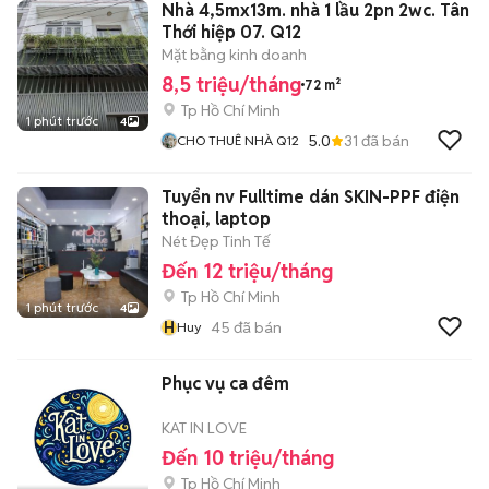
Nhà 4,5mx13m. nhà 1 lầu 2pn 2wc. Tân
Thới hiệp 07. Q12
Mặt bằng kinh doanh
8,5 triệu/tháng
72 m²
Tp Hồ Chí Minh
1 phút trước
4
5.0
31
đã bán
CHO THUÊ NHÀ Q12
Tuyển nv Fulltime dán SKIN-PPF điện
thoại, laptop
Nét Đẹp Tinh Tế
Đến 12 triệu/tháng
Tp Hồ Chí Minh
1 phút trước
4
H
45
đã bán
Huy
Phục vụ ca đêm
KAT IN LOVE
Đến 10 triệu/tháng
Tp Hồ Chí Minh