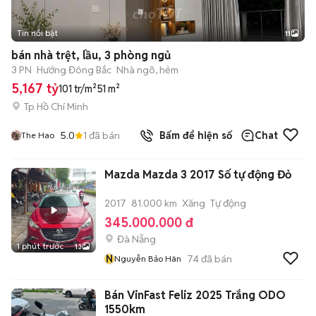
Tin nổi bật
11
+
2
bán nhà trệt, lầu, 3 phòng ngủ
3 PN
Hướng Đông Bắc
Nhà ngõ, hẻm
5,167 tỷ
101 tr/m²
51 m²
Tp Hồ Chí Minh
5.0
1
đã bán
Bấm để hiện số
Chat
The Hao
Mazda Mazda 3 2017 Số tự động Đỏ
2017
81.000 km
Xăng
Tự động
345.000.000 đ
Đà Nẵng
1 phút trước
13
N
74
đã bán
Nguyễn Bảo Hân
Bán VinFast Feliz 2025 Trắng ODO
1550km