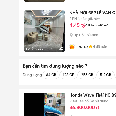
NHÀ MỚI ĐẸP LÊ VĂN Q
2 PN
Nhà ngõ, hẻm
4,45 tỷ
111 tr/m²
40 m²
Tp Hồ Chí Minh
4
đã bán
BĐS Huệ
1 phút trước
6
Bạn cần tìm
dung lượng
nào ?
Dung lượng:
64 GB
128 GB
256 GB
512 GB
Honda Wave Thái 110 B
2000
Xe số
Đã sử dụng
36.800.000 đ