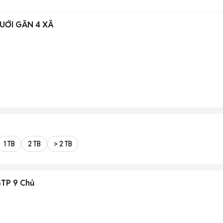
UỚI GẦN 4 XÃ
1 TB
2 TB
> 2 TB
STP 9 Chủ