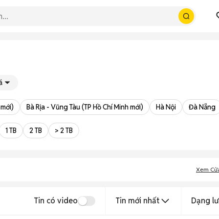
á
 mới)
Bà Rịa - Vũng Tàu (TP Hồ Chí Minh mới)
Hà Nội
Đà Nẵng
1 TB
2 TB
> 2 TB
Xem Cử
Tin có video
Tin mới nhất
Dạng lư