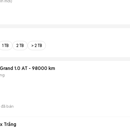
nh
mới)
1 TB
2 TB
> 2 TB
 Grand 1.0 AT - 98000 km
ộng
đã bán
x Trắng