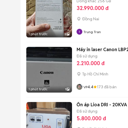
Dòng khác
256 GB
32.990.000 đ
Đồng Nai
Trung Tran
1 phút trước
2
Máy in laser Canon LB
Đã sử dụng
2.210.000 đ
Tp Hồ Chí Minh
4.4
173
đã bán
VP
1 phút trước
1
Ổn áp Lioa DRI - 20KVA
Đã sử dụng
5.800.000 đ