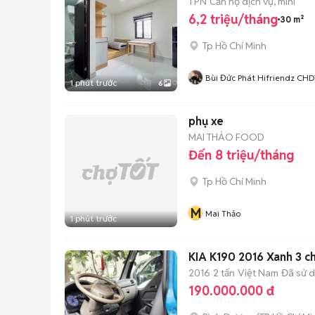
1 PN
Căn hộ dịch vụ, mini
6,2 triệu/tháng
30 m²
Tp Hồ Chí Minh
Bùi Đức Phát Hifriendz CH
1 phút trước
6
phụ xe
MAI THẢO FOOD
Đến 8 triệu/tháng
Tp Hồ Chí Minh
M
Mai Thảo
1 phút trước
KIA K190 2016 Xanh 3 c
2016
2 tấn
Việt Nam
Đã sử 
190.000.000 đ