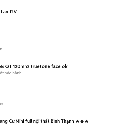
 Lan 12V
án
GB QT 120mhz truetone face ok
ết bảo hành
án
ng Cư Mini full nội thất Bình Thạnh 🔥🔥🔥