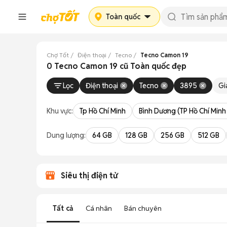
Toàn quốc
Chợ Tốt
Điện thoại
Tecno
Tecno Camon 19
0 Tecno Camon 19 cũ Toàn quốc đẹp
Lọc
Điện thoại
Tecno
3895
Gi
Khu vực:
Tp Hồ Chí Minh
Bình Dương (TP Hồ Chí Minh
Dung lượng:
64 GB
128 GB
256 GB
512 GB
Siêu thị điện tử
Tất cả
Cá nhân
Bán chuyên