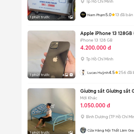
Tp Hồ Chí Minh
5.0
13
đã bán
Nam Phạm
1 phút trước
1
Apple iPhone 13 128GB
iPhone 13
128 GB
4.200.000 đ
Tp Hồ Chí Minh
4.5
256
đã 
Lucas Huỳnh
1 phút trước
6
Giường sắt Giường sắt 
Mới
Khác
1.050.000 đ
Bình Dương
(
TP Hồ Chí Mi
Cửa Hàng Nội Thất Lâm Gia
1 phút trước
1