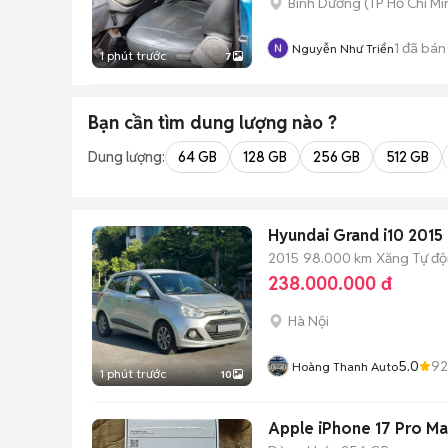
Bình Dương
(
TP Hồ Chí Mi
1
đã bán
Nguyễn Như Triển
1 phút trước
7
Bạn cần tìm
dung lượng
nào ?
Dung lượng:
64 GB
128 GB
256 GB
512 GB
Hyundai Grand i10 2015
2015
98.000 km
Xăng
Tự đ
238.000.000 đ
Hà Nội
5.0
92
Hoàng Thanh Auto
1 phút trước
10
Apple iPhone 17 Pro Ma