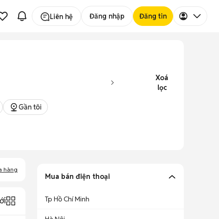
Đăng nhập
Đăng tin
Liên hệ
Xoá
lọc
Gần tôi
a hàng
Mua bán điện thoại
Tp Hồ Chí Minh
ới