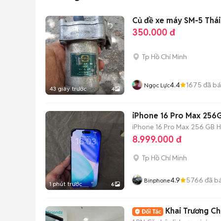
Củ đề xe máy SM-5 Thái
350.000 đ
Tp Hồ Chí Minh
4.4
1675
đã b
Ngọc Lực
43 giây trước
4
iPhone 16 Pro Max 256
iPhone 16 Pro Max
256 GB
H
8.999.000 đ
Tp Hồ Chí Minh
4.9
5766
đã b
Binphone
1 phút trước
6
Khai Trương Chu