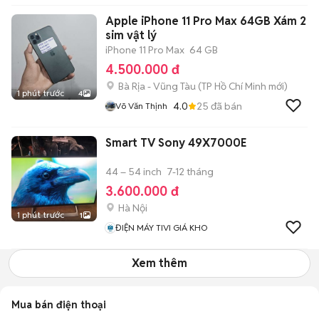
Apple iPhone 11 Pro Max 64GB Xám 2
sim vật lý
iPhone 11 Pro Max
64 GB
4.500.000 đ
Bà Rịa - Vũng Tàu
(
TP Hồ Chí Minh
mới)
1 phút trước
4
4.0
25
đã bán
Võ Văn Thịnh
Smart TV Sony 49X7000E
44 – 54 inch
7-12 tháng
3.600.000 đ
Hà Nội
1 phút trước
1
ĐIỆN MÁY TIVI GIÁ KHO
Xem thêm
Mua bán điện thoại