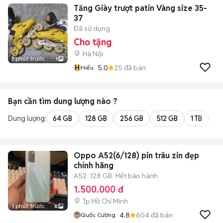
Tăng Giày trượt patin Vàng size 35-
37
Đã sử dụng
Cho tặng
Hà Nội
1 phút trước
1
H
5.0
25
đã bán
Hiếu
Bạn cần tìm
dung lượng
nào ?
Dung lượng:
64 GB
128 GB
256 GB
512 GB
1 TB
2 
Oppo A52(6/128) pin trâu zin đẹp
chính hãng
A52
128 GB
Hết bảo hành
1.500.000 đ
Tp Hồ Chí Minh
1 phút trước
6
4.8
604
đã bán
Quốc Cường