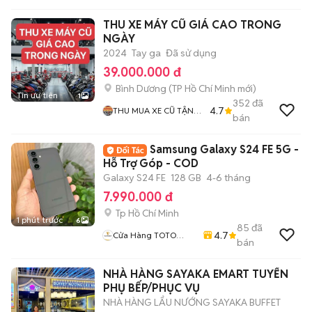
THU XE MÁY CŨ GIÁ CAO TRONG
NGÀY
2024
Tay ga
Đã sử dụng
39.000.000 đ
Bình Dương
(
TP Hồ Chí Minh
mới)
Tin ưu tiên
1
352
đã
4.7
THU MUA XE CŨ TẬN
bán
NHÀ
Samsung Galaxy S24 FE 5G -
Hỗ Trợ Góp - COD
Galaxy S24 FE
128 GB
4-6 tháng
7.990.000 đ
Tp Hồ Chí Minh
1 phút trước
6
85
đã
4.7
Cửa Hàng TOTO
bán
MOBILE
NHÀ HÀNG SAYAKA EMART TUYỂN
PHỤ BẾP/PHỤC VỤ
NHÀ HÀNG LẨU NƯỚNG SAYAKA BUFFET