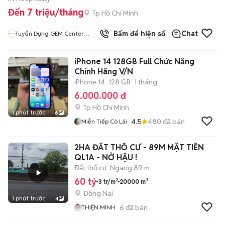
Đến 7 triệu/tháng
Tp Hồ Chí Minh
Bấm để hiện số
Chat
Tuyển Dụng GEM Center
White Palace
iPhone 14 128GB Full Chức Năng
Chính Hãng V/N
iPhone 14
128 GB
1 tháng
6.000.000 đ
Tp Hồ Chí Minh
1 phút trước
6
4.5
480
đã bán
Miễn Tiếp Cò Lái
2HA ĐẤT THỔ CƯ - 89M MẶT TIỀN
QL1A - NỞ HẬU !
Đất thổ cư
Ngang 89 m
60 tỷ
3 tr/m²
20000 m²
Đồng Nai
1 phút trước
4
6
đã bán
THIỆN MINH