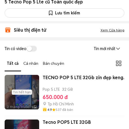
5 Tecno Pop 5 Lte cũ Toàn quốc đẹp
Lưu tìm kiếm
Siêu thị điện tử
Xem Cửa hàng
Tin có video
Tin mới nhất
Tất cả
Cá nhân
Bán chuyên
TECNO POP 5 LTE 32Gb zin đẹp keng.
Pop 5 LTE
32 GB
Tin hết hạn
650.000 đ
Tp Hồ Chí Minh
2 tháng trước
5
4.9
537
đã bán
Tecno POP5 LTE 32GB