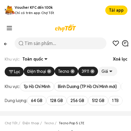
Voucher KFC đến 100k
Tải app
Chỉ có trên app Chợ Tốt
Khu vực:
Toàn quốc
Xoá lọc
Điện thoại
Tecno
3911
Giá
Lọc
Khu vực:
Tp Hồ Chí Minh
Bình Dương (TP Hồ Chí Minh mới)
Bà 
Dung lượng:
64 GB
128 GB
256 GB
512 GB
1 TB
2 
Chợ Tốt
Điện thoại
Tecno
Tecno Pop 5 LTE