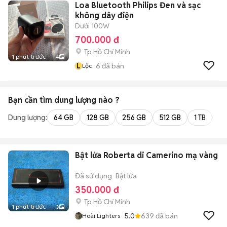
Loa Bluetooth Philips Đen và sạc
không dây điện
Dưới 100W
700.000 đ
Tp Hồ Chí Minh
1 phút trước
4
L
6
đã bán
Lộc
Bạn cần tìm
dung lượng
nào ?
Dung lượng:
64 GB
128 GB
256 GB
512 GB
1 TB
2 
Bật lửa Roberta di Camerino mạ vàng
Đã sử dụng
Bật lửa
350.000 đ
Tp Hồ Chí Minh
1 phút trước
3
5.0
639
đã bán
Hoài Lighters