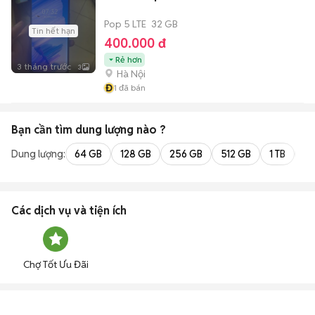
Pop 5 LTE
32 GB
Tin hết hạn
400.000 đ
Rẻ hơn
3 tháng trước
3
Hà Nội
Đ
1
đã bán
Bạn cần tìm
dung lượng
nào ?
Dung lượng:
64 GB
128 GB
256 GB
512 GB
1 TB
2 
Các dịch vụ và tiện ích
Chợ Tốt Ưu Đãi