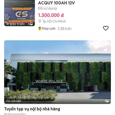
ACQUY 100AH 12V
Đã sử dụng
1.300.000 đ
Tp Hồ Chí Minh
41 giây trước
5
T
2
đã bán
Thùy Linh
Tin nổi bật
1
Tuyển tạp vụ nội bộ nhà hàng
IN Hospitality