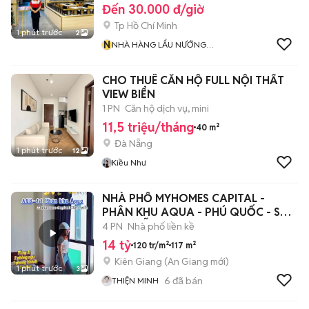
Đến 30.000 đ/giờ
Tp Hồ Chí Minh
1 phút trước
2
N
NHÀ HÀNG LẨU NƯỚNG
SAYAKA BUFFET
CHO THUÊ CĂN HỘ FULL NỘI THẤT
VIEW BIỂN
1 PN
Căn hộ dịch vụ, mini
11,5 triệu/tháng
40 m²
Đà Nẵng
1 phút trước
12
Kiều Như
NHÀ PHỐ MYHOMES CAPITAL -
PHÂN KHU AQUA - PHÚ QUỐC - SHR
VĨNH VIỄN
4 PN
Nhà phố liền kề
14 tỷ
120 tr/m²
117 m²
Kiên Giang
(
An Giang
mới)
1 phút trước
3
6
đã bán
THIỆN MINH