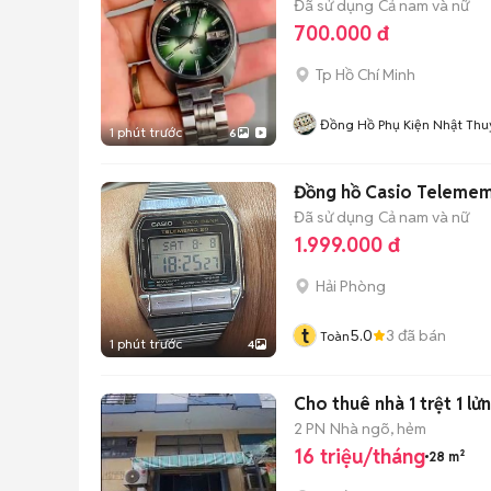
Đã sử dụng
Cả nam và nữ
700.000 đ
Tp Hồ Chí Minh
Đồng Hồ Phụ Kiện Nhật Thu
1 phút trước
6
Đồng hồ Casio Telemem
Đã sử dụng
Cả nam và nữ
1.999.000 đ
Hải Phòng
t
5.0
3
đã bán
Toàn
1 phút trước
4
Cho thuê nhà 1 trệt 1 lửn
2 PN
Nhà ngõ, hẻm
16 triệu/tháng
28 m²