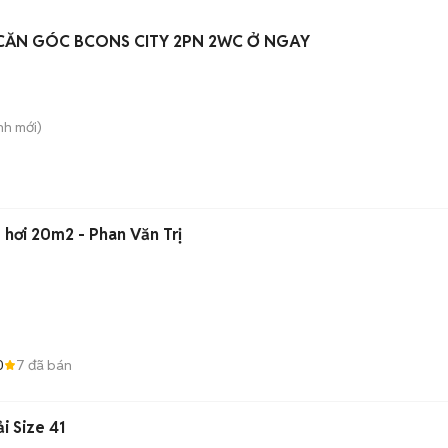
CĂN GÓC BCONS CITY 2PN 2WC Ở NGAY
nh
mới)
hơi 20m2 - Phan Văn Trị
0
7
đã bán
i Size 41