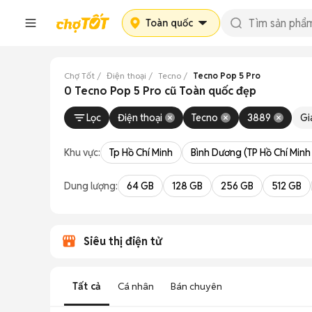
Toàn quốc
Chợ Tốt
Điện thoại
Tecno
Tecno Pop 5 Pro
0 Tecno Pop 5 Pro cũ Toàn quốc đẹp
Lọc
Điện thoại
Tecno
3889
Gi
Khu vực:
Tp Hồ Chí Minh
Bình Dương (TP Hồ Chí Minh
Dung lượng:
64 GB
128 GB
256 GB
512 GB
Siêu thị điện tử
Tất cả
Cá nhân
Bán chuyên