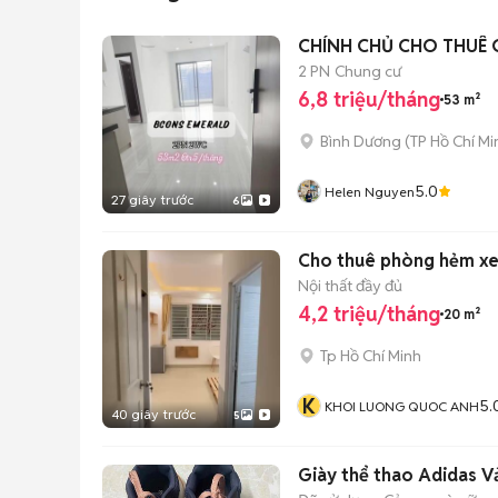
CHÍNH CHỦ CHO THUÊ 
2 PN
Chung cư
6,8 triệu/tháng
53 m²
Bình Dương
(
TP Hồ Chí Mi
5.0
Helen Nguyen
27 giây trước
6
Cho thuê phòng hẻm xe 
Nội thất đầy đủ
4,2 triệu/tháng
20 m²
Tp Hồ Chí Minh
K
5.
KHOI LUONG QUOC ANH
40 giây trước
5
Giày thể thao Adidas Vả