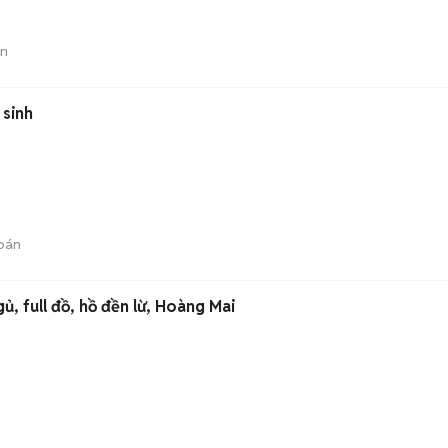
án
 sinh
bán
ủ, full đồ, hồ đền lừ, Hoàng Mai