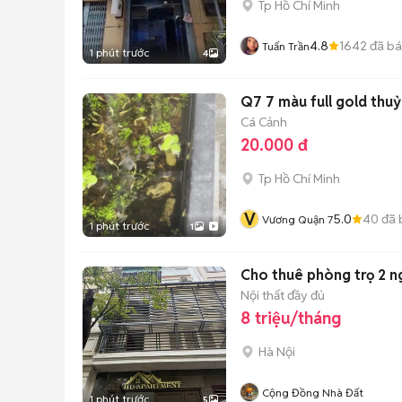
Tp Hồ Chí Minh
4.8
1642
đã b
Tuấn Trần
1 phút trước
4
Q7 7 màu full gold thuỷ
Cá Cảnh
20.000 đ
Tp Hồ Chí Minh
V
5.0
40
đã 
Vương Quận 7
1 phút trước
1
Cho thuê phòng trọ 2 ng
Nội thất đầy đủ
8 triệu/tháng
Hà Nội
Cộng Đồng Nhà Đất
1 phút trước
5