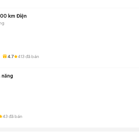
000 km Điện
ng
4.7
413
đã bán
a năng
43
đã bán