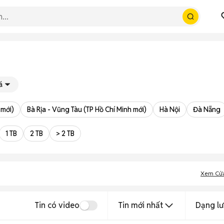
á
 mới)
Bà Rịa - Vũng Tàu (TP Hồ Chí Minh mới)
Hà Nội
Đà Nẵng
1 TB
2 TB
> 2 TB
Xem Cử
Tin có video
Tin mới nhất
Dạng lư