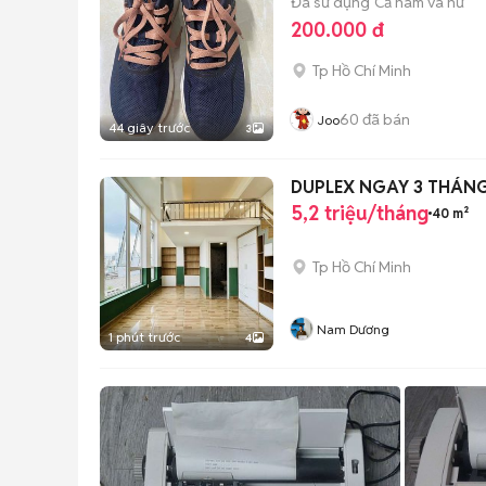
Đã sử dụng
Cả nam và nữ
200.000 đ
Tp Hồ Chí Minh
60
đã bán
Joo
44 giây trước
3
DUPLEX NGAY 3 THÁNG 
5,2 triệu/tháng
40 m²
Tp Hồ Chí Minh
Nam Dương
1 phút trước
4