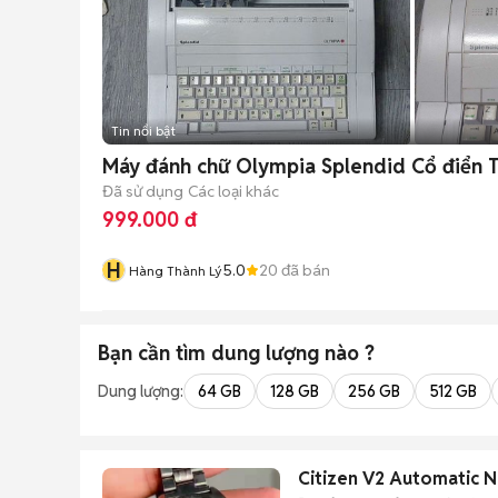
Tin nổi bật
Máy đánh chữ Olympia Splendid Cổ điển
Đã sử dụng
Các loại khác
999.000 đ
H
5.0
20
đã bán
Hàng Thành Lý
Bạn cần tìm
dung lượng
nào ?
Dung lượng:
64 GB
128 GB
256 GB
512 GB
Citizen V2 Automatic N