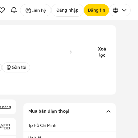
Đăng nhập
Đăng tin
Liên hệ
Xoá
lọc
Gần tôi
a hàng
Mua bán điện thoại
Tp Hồ Chí Minh
ới