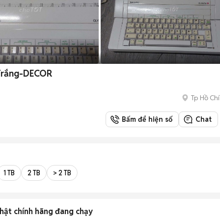
 Trắng-DECOR
Tp Hồ Chí
Bấm để hiện số
Chat
1 TB
2 TB
> 2 TB
hật chính hãng đang chạy