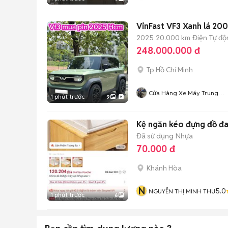
VinFast VF3 Xanh lá 20
2025
20.000 km
Điện
Tự độ
248.000.000 đ
Tp Hồ Chí Minh
Cửa Hàng Xe Máy Trung
1 phút trước
9
50cc
Kệ ngăn kéo đựng đồ đ
Đã sử dụng
Nhựa
70.000 đ
Khánh Hòa
N
5.0
NGUYỄN THỊ MINH THƯ
1 phút trước
6