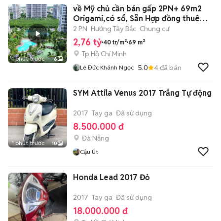
về Mỹ chủ cần bán gấp 2PN+ 69m2
Origami,có sổ, Sẵn Hợp đồng thuê
12tr/
2 PN
Hướng Tây Bắc
Chung cư
2,76 tỷ
40 tr/m²
69 m²
Tp Hồ Chí Minh
1 phút trước
6
5.0
4
đã bán
Lê Đức Khánh Ngọc
SYM Attila Venus 2017 Trắng Tự động
2017
Tay ga
Đã sử dụng
8.500.000 đ
Đà Nẵng
1 phút trước
10
Cậu Út
Honda Lead 2017 Đỏ
2017
Tay ga
Đã sử dụng
18.000.000 đ