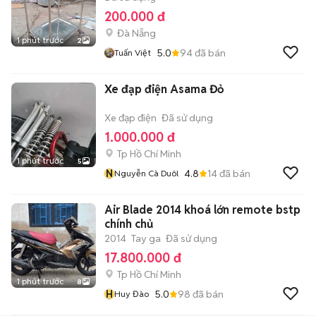
200.000 đ
Đà Nẵng
1 phút trước
2
5.0
94
đã bán
Tuấn Việt
Xe đạp điện Asama Đỏ
Xe đạp điện
Đã sử dụng
1.000.000 đ
Tp Hồ Chí Minh
1 phút trước
5
N
4.8
14
đã bán
Nguyễn Cà Duôl
Air Blade 2014 khoá lớn remote bstp
chính chủ
2014
Tay ga
Đã sử dụng
17.800.000 đ
Tp Hồ Chí Minh
1 phút trước
8
H
5.0
98
đã bán
Huy Đào