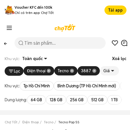
Voucher KFC đến 100k
Tải app
Chỉ có trên app Chợ Tốt
Khu vực:
Toàn quốc
Xoá lọc
Điện thoại
Tecno
3887
Giá
Lọc
Khu vực:
Tp Hồ Chí Minh
Bình Dương (TP Hồ Chí Minh mới)
Bà 
Dung lượng:
64 GB
128 GB
256 GB
512 GB
1 TB
2 
Chợ Tốt
Điện thoại
Tecno
Tecno Pop 5S