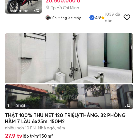
20.500.000 đ
Tp Hồ Chí Minh
1 phút trước
6
1039
đã
4.9
Cửa Hàng Xe Máy
bán
Nguyễn Phụng
Tin nổi bật
7
+
2
THẬT 100% THU NET 120 TRIỆU/THÁNG. 32 PHÒNG
HẦM 7 LẦU 6x25m. 150M2
nhiều hơn 10 PN
Nhà ngõ, hẻm
27,9 tỷ
186 tr/m²
150 m²