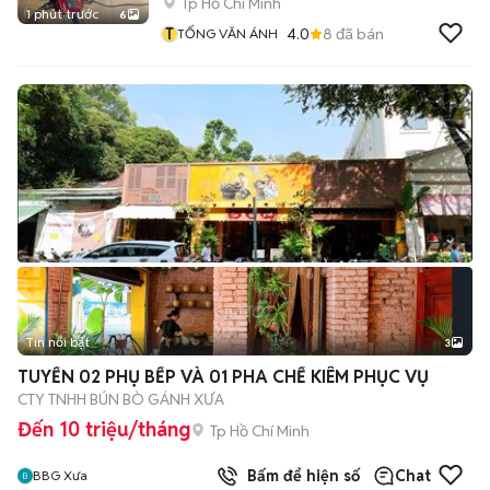
Tp Hồ Chí Minh
1 phút trước
6
T
4.0
8
đã bán
TỐNG VĂN ÁNH
Tin nổi bật
3
TUYỂN 02 PHỤ BẾP VÀ 01 PHA CHẾ KIÊM PHỤC VỤ
CTY TNHH BÚN BÒ GÁNH XƯA
Đến 10 triệu/tháng
Tp Hồ Chí Minh
Bấm để hiện số
Chat
BBG Xưa