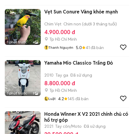
Vẹt Sun Conure Vàng khỏe mạnh
Chim Vẹt
Chim non (dưới 3 tháng tuổi)
4.900.000 đ
Tp Hồ Chí Minh
1 phút trước
4
T
5.0
41
đã bán
Thanh Nguyên
Yamaha Mio Classico Trắng Đỏ
2010
Tay ga
Đã sử dụng
8.800.000 đ
Tp Hồ Chí Minh
1 phút trước
7
L
4.2
145
đã bán
Luật
Honda Winner X V2 2021 chính chủ có
hổ trợ góp
2021
Tay côn/Moto
Đã sử dụng