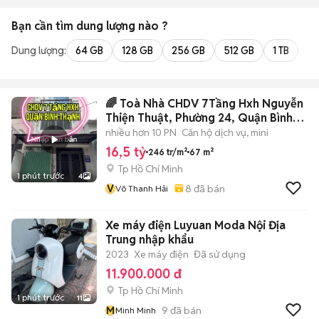
Bạn cần tìm
dung lượng
nào ?
Dung lượng:
64 GB
128 GB
256 GB
512 GB
1 TB
2 
🌈 Toà Nhà CHDV 7Tầng Hxh Nguyễn
Thiện Thuật, Phường 24, Quận Bình
Thạn
nhiều hơn 10 PN
Căn hộ dịch vụ, mini
16,5 tỷ
246 tr/m²
67 m²
Tp Hồ Chí Minh
1 phút trước
4
V
8
đã bán
Võ Thanh Hải
Xe máy điện Luyuan Moda Nội Địa
Trung nhập khẩu
2023
Xe máy điện
Đã sử dụng
11.900.000 đ
Tp Hồ Chí Minh
1 phút trước
11
M
9
đã bán
Minh Minh