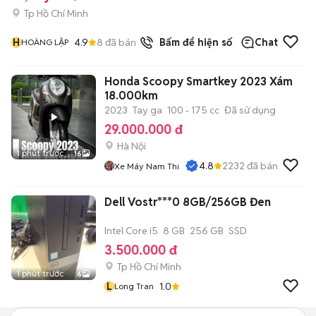
Tp Hồ Chí Minh
H
4.9
8
đã bán
Bấm để hiện số
Chat
HOÀNG LẬP
Honda Scoopy Smartkey 2023 Xám
18.000km
2023
Tay ga
100 - 175 cc
Đã sử dụng
29.000.000 đ
Hà Nội
1 phút trước
16
4.8
2232
đã bán
Xe Máy Nam Thi
Dell Vostr***0 8GB/256GB Đen
Intel Core i5
8 GB
256 GB
SSD
3.500.000 đ
Tp Hồ Chí Minh
1 phút trước
6
L
1.0
Long Tran