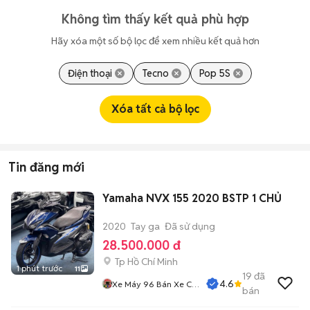
Không tìm thấy kết quả phù hợp
Hãy xóa một số bộ lọc để xem nhiều kết quả hơn
Điện thoại
Tecno
Pop 5S
Xóa tất cả bộ lọc
Tin đăng mới
Yamaha NVX 155 2020 BSTP 1 CHỦ
2020
Tay ga
Đã sử dụng
28.500.000 đ
Tp Hồ Chí Minh
1 phút trước
11
19
đã
4.6
Xe Máy 96 Bán Xe Cũ
bán
Trả Góp