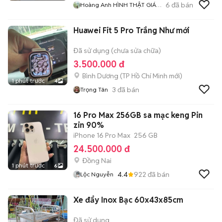
6
đã bán
Hoàng Anh HÌNH THẬT GIÁ
THẬT
Huawei Fit 5 Pro Trắng Như mới
Đã sử dụng (chưa sửa chữa)
3.500.000 đ
Bình Dương
(
TP Hồ Chí Minh
mới)
1 phút trước
4
3
đã bán
Trọng Tân
16 Pro Max 256GB sa mạc keng Pin
zin 90%
iPhone 16 Pro Max
256 GB
24.500.000 đ
Đồng Nai
1 phút trước
6
4.4
922
đã bán
Lộc Nguyễn
Xe đẩy Inox Bạc 60x43x85cm
Đã sử dụng