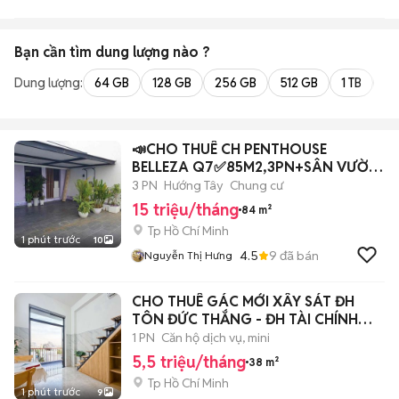
Bạn cần tìm
dung lượng
nào ?
Dung lượng:
64 GB
128 GB
256 GB
512 GB
1 TB
2 
📣CHO THUÊ CH PENTHOUSE
BELLEZA Q7✅85M2,3PN+SÂN VƯỜN
RỘNG 80M2+NT💰15Tr
3 PN
Hướng Tây
Chung cư
15 triệu/tháng
84 m²
Tp Hồ Chí Minh
1 phút trước
10
4.5
9
đã bán
Nguyễn Thị Hưng
CHO THUÊ GÁC MỚI XÂY SÁT ĐH
TÔN ĐỨC THẮNG - ĐH TÀI CHÍNH
MARKETING UFM
1 PN
Căn hộ dịch vụ, mini
5,5 triệu/tháng
38 m²
Tp Hồ Chí Minh
1 phút trước
9