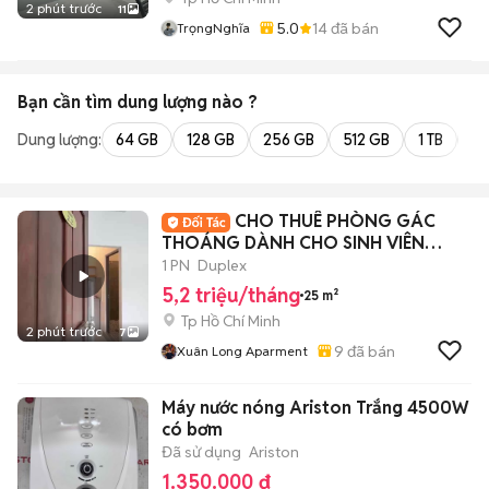
2 phút trước
11
5.0
14
đã bán
TrọngNghĩa
Bạn cần tìm
dung lượng
nào ?
Dung lượng:
64 GB
128 GB
256 GB
512 GB
1 TB
2 
CHO THUÊ PHÒNG GÁC
THOÁNG DÀNH CHO SINH VIÊN
HUTECH, GTVT, FTU
1 PN
Duplex
5,2 triệu/tháng
25 m²
Tp Hồ Chí Minh
2 phút trước
7
9
đã bán
Xuân Long Aparment
Máy nước nóng Ariston Trắng 4500W
có bơm
Đã sử dụng
Ariston
1.350.000 đ