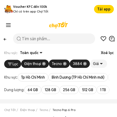
Voucher KFC đến 100k
Tải app
Chỉ có trên app Chợ Tốt
Khu vực:
Toàn quốc
Xoá lọc
Điện thoại
Tecno
3884
Giá
Lọc
Khu vực:
Tp Hồ Chí Minh
Bình Dương (TP Hồ Chí Minh mới)
Bà 
Dung lượng:
64 GB
128 GB
256 GB
512 GB
1 TB
2 
Chợ Tốt
Điện thoại
Tecno
Tecno Pop 6 Pro