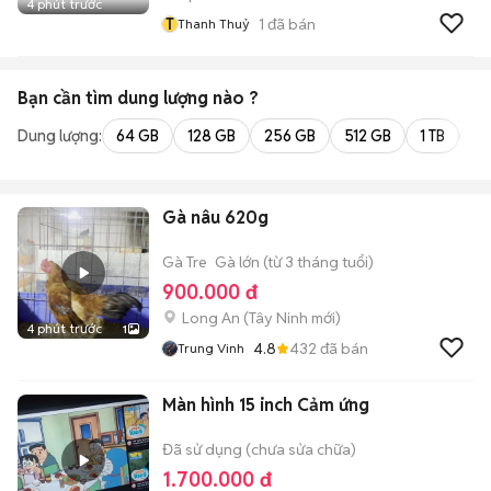
4 phút trước
T
1
đã bán
Thanh Thuỷ
Bạn cần tìm
dung lượng
nào ?
Dung lượng:
64 GB
128 GB
256 GB
512 GB
1 TB
2 
Gà nâu 620g
Gà Tre
Gà lớn (từ 3 tháng tuổi)
900.000 đ
Long An
(
Tây Ninh
mới)
4 phút trước
1
4.8
432
đã bán
Trung Vinh
Màn hình 15 inch Cảm ứng
Đã sử dụng (chưa sửa chữa)
1.700.000 đ