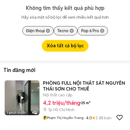
Không tìm thấy kết quả phù hợp
Hãy xóa một số bộ lọc để xem nhiều kết quả hơn
Điện thoại
Tecno
Pop 6 Pro
Xóa tất cả bộ lọc
Tin đăng mới
PHÒNG FULL NỘI THẤT SÁT NGUYỄN
THÁI SƠN CHO THUÊ
Nội thất cao cấp
4,2 triệu/tháng
25 m²
Tp Hồ Chí Minh
1 phút trước
4
P
4.0
2
đã bán
Phạm Thị Huyền Trang