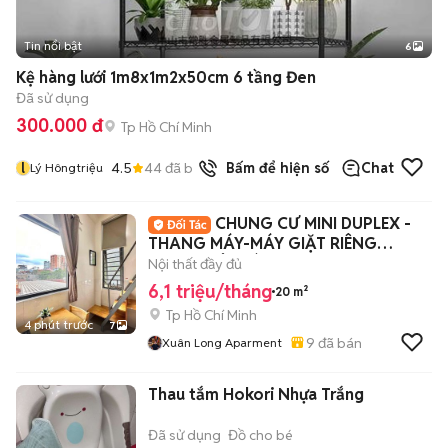
Tin nổi bật
6
+
2
Kệ hàng lưới 1m8x1m2x50cm 6 tầng Đen
Đã sử dụng
300.000 đ
Tp Hồ Chí Minh
l
4.5
44
đã bán
Bấm để hiện số
Chat
Lý Hôngtriệu
CHUNG CƯ MINI DUPLEX -
THANG MÁY-MÁY GIẶT RIÊNG
TRUNG TÂM BÌNH THANH
Nội thất đầy đủ
6,1 triệu/tháng
20 m²
Tp Hồ Chí Minh
4 phút trước
7
9
đã bán
Xuân Long Aparment
Thau tắm Hokori Nhựa Trắng
Đã sử dụng
Đồ cho bé