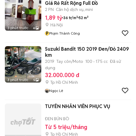
Giá Rẻ Rất Rộng Full Đồ
2 PN
Căn hộ dịch vụ, mini
1,89 tỷ
36 tr/m²
52 m²
Hà Nội
3 phút trước
6
P
Phạm Thành Công
Suzuki Bandit 150 2019 Đen/Đỏ 2409
km
2019
Tay côn/Moto
100 - 175 cc
Đã sử
dụng
32.000.000 đ
3 phút trước
5
Tp Hồ Chí Minh
Ngọc Lê
TUYỂN NHÂN VIÊN PHỤC VỤ
ĐEN BÚN BÒ
Từ 5 triệu/tháng
Tp Hồ Chí Minh