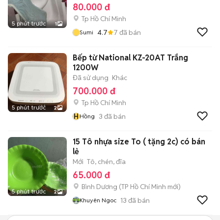
80.000 đ
Tp Hồ Chí Minh
5 phút trước
1
4.7
7
đã bán
Sumi
Bếp từ National KZ-20AT Trắng
1200W
Đã sử dụng
Khác
700.000 đ
Tp Hồ Chí Minh
5 phút trước
2
H
3
đã bán
Hồng
15 Tô nhựa size To ( tặng 2c) có bán
lẻ
Mới
Tô, chén, đĩa
65.000 đ
Bình Dương
(
TP Hồ Chí Minh
mới)
5 phút trước
2
13
đã bán
Khuyên Ngoc