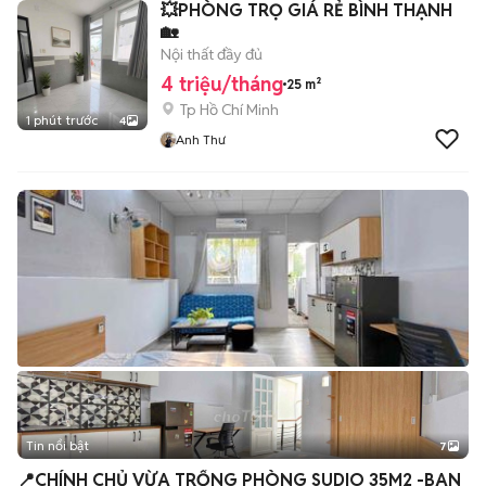
💥PHÒNG TRỌ GIÁ RẺ BÌNH THẠNH
🏡
Nội thất đầy đủ
4 triệu/tháng
25 m²
Tp Hồ Chí Minh
1 phút trước
4
Anh Thư
Tin nổi bật
7
+
2
📍CHÍNH CHỦ VỪA TRỐNG PHÒNG SUDIO 35M2 -BAN