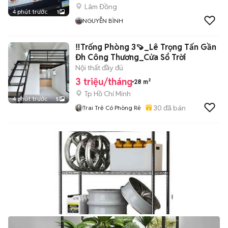
Lâm Đồng
4 phút trước
1
NGUYỄN BÌNH
‼️Trống Phòng 3🍠_Lê Trọng Tấn Gần
Đh Công Thương_Cửa Sổ Trời
Nội thất đầy đủ
3 triệu/tháng
28 m²
Tp Hồ Chí Minh
4 phút trước
5
30
đã bán
Trai Trẻ Có Phòng Rẻ