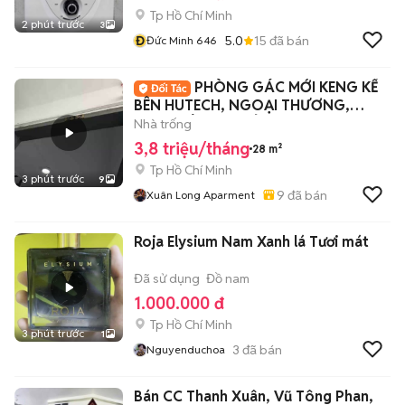
Tp Hồ Chí Minh
2 phút trước
3
Đ
5.0
15
đã bán
Đức Minh 646
PHÒNG GÁC MỚI KENG KẾ
BÊN HUTECH, NGOẠI THƯƠNG,
GTVT SIÊU HẠT DẺ
Nhà trống
3,8 triệu/tháng
28 m²
Tp Hồ Chí Minh
3 phút trước
9
9
đã bán
Xuân Long Aparment
Roja Elysium Nam Xanh lá Tươi mát
Đã sử dụng
Đồ nam
1.000.000 đ
Tp Hồ Chí Minh
3 phút trước
1
3
đã bán
Nguyenduchoa
Bán CC Thanh Xuân, Vũ Tông Phan,