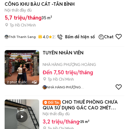
CÔNG KHU BÀU CÁT -TÂN BÌNH
Nội thất đầy đủ
5,7 triệu/tháng
35 m²
Tp Hồ Chí Minh
4.0
22
đã bán
Bấm để hiện số
Chat
Thới Thanh Sang
TUYỂN NHÂN VIÊN
NHÀ HÀNG PHƯỢNG HOÀNG
Đến 7,50 triệu/tháng
Tp Hồ Chí Minh
2 phút trước
4
NHÀ HÀNG PHƯỢNG
HOÀNG
CHO THUÊ PHÒNG CHƯA
QUA SỬ DỤNG GÁC CAO 2MÉT
ĐƯỜNG HUỲNH VĂN NGHỆ
Nội thất đầy đủ
3,2 triệu/tháng
25 m²
Tp Hồ Chí Minh