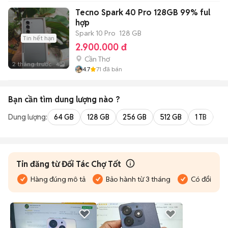
Tecno Spark 40 Pro 128GB 99% ful
hợp
Spark 10 Pro
128 GB
Tin hết hạn
2.900.000 đ
Cần Thơ
2 tháng trước
4
4.7
71
đã bán
Bạn cần tìm
dung lượng
nào ?
Dung lượng:
64 GB
128 GB
256 GB
512 GB
1 TB
2 
Tin đăng từ Đối Tác Chợ Tốt
Hàng đúng mô tả
Bảo hành từ 3 tháng
Có đổi trả