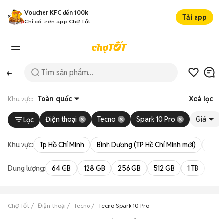
Voucher KFC đến 100k
Tải app
Chỉ có trên app Chợ Tốt
Khu vực:
Toàn quốc
Xoá lọc
Điện thoại
Tecno
Spark 10 Pro
Giá
Lọc
Khu vực:
Tp Hồ Chí Minh
Bình Dương (TP Hồ Chí Minh mới)
Bà 
Dung lượng:
64 GB
128 GB
256 GB
512 GB
1 TB
2 
Chợ Tốt
Điện thoại
Tecno
Tecno Spark 10 Pro