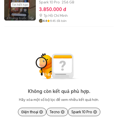
Spark 10 Pro
256 GB
Tin hết hạn
3.850.000 đ
Tp Hồ Chí Minh
3 tháng trước
3
4.4
845
đã bán
Không còn kết quả phù hợp.
Hãy xóa một số bộ lọc để xem nhiều kết quả hơn.
Điện thoại
Tecno
Spark 10 Pro