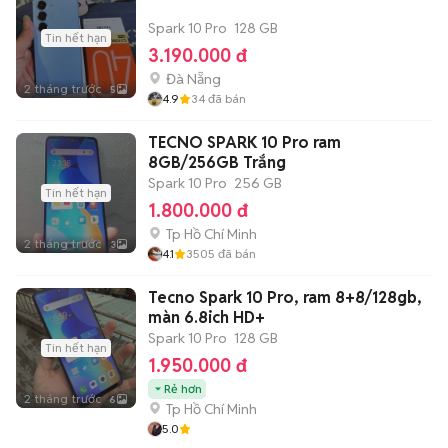
Spark 10 Pro
128 GB
Tin hết hạn
3.190.000 đ
Đà Nẵng
2 tháng trước
5
4.9
34
đã bán
TECNO SPARK 10 Pro ram
8GB/256GB Trắng
Spark 10 Pro
256 GB
Tin hết hạn
1.800.000 đ
Tp Hồ Chí Minh
2 tháng trước
3
4.1
3505
đã bán
Tecno Spark 10 Pro, ram 8+8/128gb,
màn 6.8ich HD+
Spark 10 Pro
128 GB
Tin hết hạn
1.950.000 đ
Rẻ hơn
2 tháng trước
6
Tp Hồ Chí Minh
5.0