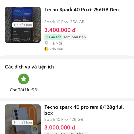
Tecno Spark 40 Pro+ 256GB Đen
Spark 10 Pro
256 GB
Tin hết hạn
3.400.000 đ
Giá tốt
Kèm phụ kiện
3 tháng trước
2
Hà Nội
L
8
đã bán
Các dịch vụ và tiện ích
Chợ Tốt Ưu Đãi
Tecno spark 40 pro ram 8/128g full
box
Spark 10 Pro
128 GB
Tin hết hạn
3.000.000 đ