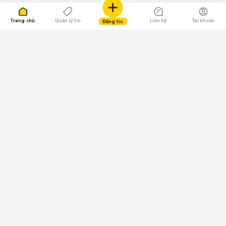
Trang chủ
Quản lý tin
Liên hệ
Tài khoản
Đăng tin
109.000 Bình chọn
Tải ứng dụng Chợ Tốt
Về Chợ Tốt
Quy chế sàn
Chính sách bảo mật
Giải quyết tranh chấp
CÔNG TY TNHH CHỢ TỐT - Người đại diện theo pháp luật:
Nguyễn Trọng Tấn; GPDKKD: 0312120782 do Sở KH & ĐT TP.HCM cấp ngày
11/01/2013;
GPMXH: 185/GP-BTTTT do Bộ Thông tin và Truyền thông