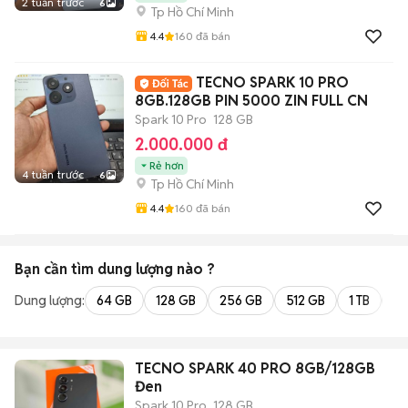
2 tuần trước
6
Tp Hồ Chí Minh
4.4
160
đã bán
TECNO SPARK 10 PRO
8GB.128GB PIN 5000 ZIN FULL CN
Spark 10 Pro
128 GB
2.000.000 đ
Rẻ hơn
4 tuần trước
6
Tp Hồ Chí Minh
4.4
160
đã bán
Bạn cần tìm
dung lượng
nào ?
Dung lượng:
64 GB
128 GB
256 GB
512 GB
1 TB
2 
TECNO SPARK 40 PRO 8GB/128GB
Đen
Spark 10 Pro
128 GB