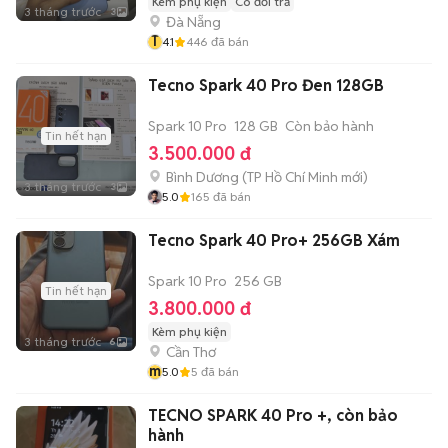
Kèm phụ kiện
Có đổi trả
3 tháng trước
3
Đà Nẵng
T
4.1
446
đã bán
Tecno Spark 40 Pro Đen 128GB
Spark 10 Pro
128 GB
Còn bảo hành
Tin hết hạn
3.500.000 đ
Bình Dương
(
TP Hồ Chí Minh
mới)
3 tháng trước
3
5.0
165
đã bán
Tecno Spark 40 Pro+ 256GB Xám
Spark 10 Pro
256 GB
Tin hết hạn
3.800.000 đ
Kèm phụ kiện
3 tháng trước
6
Cần Thơ
m
5.0
5
đã bán
TECNO SPARK 40 Pro +, còn bảo
hành