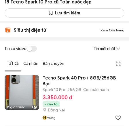
18 Tecno Spark 10 Pro cũ Toàn quốc đẹp
Lưu tìm kiếm
Siêu thị điện tử
Xem Cửa hàng
Tin có video
Tin mới nhất
Tất cả
Cá nhân
Bán chuyên
Tecno Spark 40 Pro+ 8GB/256GB
Bạc
Spark 10 Pro
256 GB
Còn bảo hành
3.350.000 đ
Giá tốt
8 giờ trước
2
Đồng Nai
H
Hưng