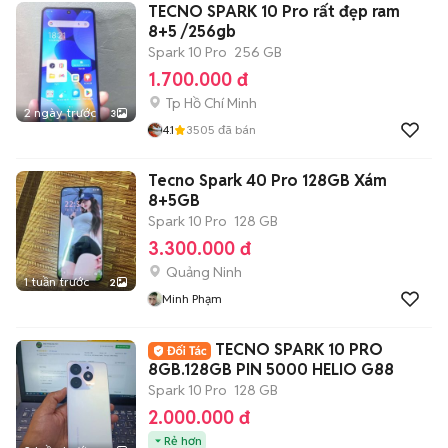
TECNO SPARK 10 Pro rất đẹp ram
8+5 /256gb
Spark 10 Pro
256 GB
1.700.000 đ
Tp Hồ Chí Minh
2 ngày trước
3
4.1
3505
đã bán
Tecno Spark 40 Pro 128GB Xám
8+5GB
Spark 10 Pro
128 GB
3.300.000 đ
Quảng Ninh
1 tuần trước
2
Minh Phạm
TECNO SPARK 10 PRO
8GB.128GB PIN 5000 HELIO G88
Spark 10 Pro
128 GB
2.000.000 đ
Rẻ hơn