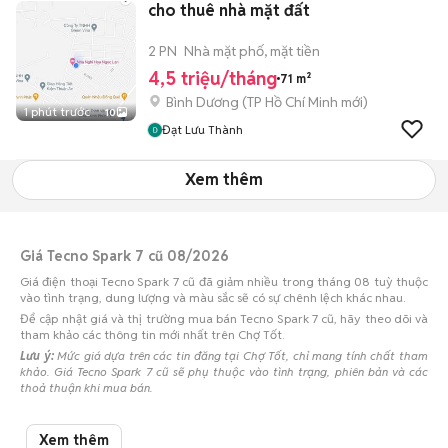
cho thuê nhà mặt đất
2 PN
Nhà mặt phố, mặt tiền
4,5 triệu/tháng
71 m²
Bình Dương
(
TP Hồ Chí Minh
mới)
1 phút trước
10
Đạt Lưu Thành
Xem thêm
Giá Tecno Spark 7 cũ 08/2026
Giá điện thoại Tecno Spark 7 cũ đã giảm nhiều trong tháng 08 tuỳ thuộc
vào tình trạng, dung lượng và màu sắc sẽ có sự chênh lệch khác nhau.
Để cập nhật giá và thị trường mua bán Tecno Spark 7 cũ, hãy theo dõi và
tham khảo các thông tin mới nhất trên Chợ Tốt.
Lưu ý:
Mức giá dựa trên các tin đăng tại Chợ Tốt, chỉ mang tính chất tham
khảo. Giá Tecno Spark 7 cũ sẽ phụ thuộc vào tình trạng, phiên bản và các
thoả thuận khi mua bán.
Mua bán Tecno Spark 7 cũ
Xem thêm