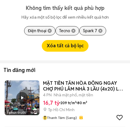
Không tìm thấy kết quả phù hợp
Hãy xóa một số bộ lọc để xem nhiều kết quả hơn
Điện thoại
Tecno
Spark 7
Xóa tất cả bộ lọc
Tin đăng mới
MẶT TIỀN TÂN HÒA ĐÔNG NGAY
CHỢ PHÚ LÂM NHÀ 3 LẦU (4x20) LỀ
10M
4 PN
Nhà mặt phố, mặt tiền
16,7 tỷ
209 tr/m²
80 m²
Tp Hồ Chí Minh
1 phút trước
10
T
Thanh Tâm (Sang)