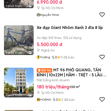
6.990.000 đ
1 phút trước
4
Tp Hồ Chí Minh
Nguyễn Peter
Xe đạp Giant Nhôm Xanh 3 đĩa 8 líp
Xe đạp thể thao
Đã sử dụng
5.500.000 đ
Nghệ An
1 phút trước
5
T
5.0
11
đã bán
Trường
MT 96 PHỔ QUANG, TÂN
BÌNH | 10x22M | HẦM - TRỆT - 5 LẦU -
TM | 180TR
Mặt bằng kinh doanh
180 triệu/tháng
220 m²
Tp Hồ Chí Minh
1 phút trước
3
H
5.0
2
đã bán
HOÀNG