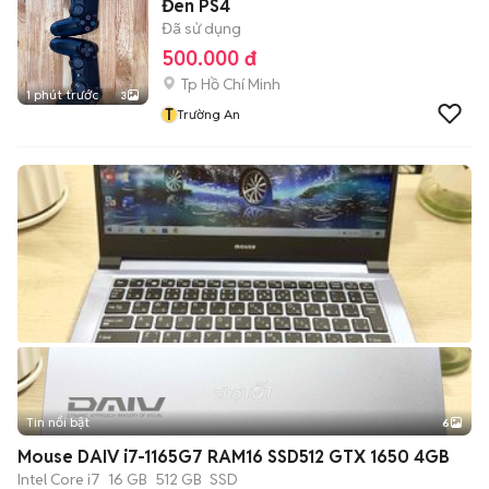
Đen PS4
Đã sử dụng
500.000 đ
Tp Hồ Chí Minh
1 phút trước
3
T
Trường An
Tin nổi bật
6
+
2
Mouse DAIV i7-1165G7 RAM16 SSD512 GTX 1650 4GB
Intel Core i7
16 GB
512 GB
SSD