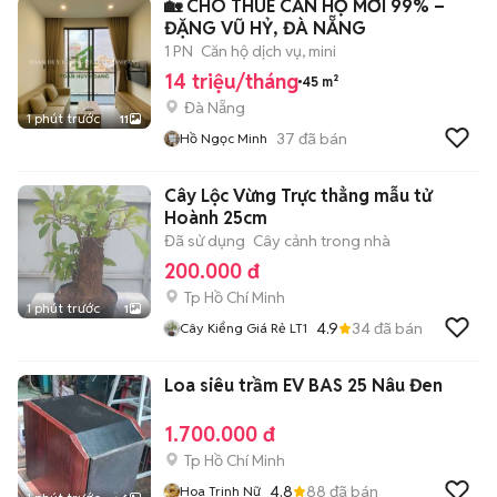
🏡 CHO THUÊ CĂN HỘ MỚI 99% –
ĐẶNG VŨ HỶ, ĐÀ NẴNG
1 PN
Căn hộ dịch vụ, mini
14 triệu/tháng
45 m²
Đà Nẵng
1 phút trước
11
37
đã bán
Hồ Ngọc Minh
Cây Lộc Vừng Trực thẳng mẫu tử
Hoành 25cm
Đã sử dụng
Cây cảnh trong nhà
200.000 đ
Tp Hồ Chí Minh
1 phút trước
1
4.9
34
đã bán
Cây Kiểng Giá Rẻ LT1
Loa siêu trầm EV BAS 25 Nâu Đen
1.700.000 đ
Tp Hồ Chí Minh
4.8
88
đã bán
Hoa Trinh Nữ