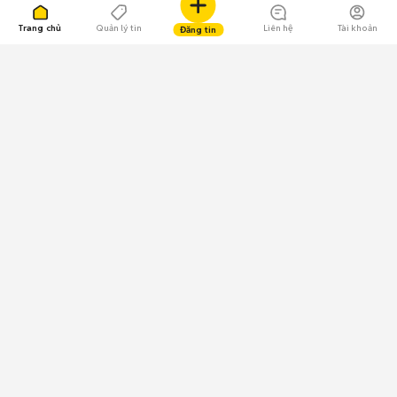
Trang chủ
Quản lý tin
Liên hệ
Tài khoản
Đăng tin
109.000 Bình chọn
Tải ứng dụng Chợ Tốt
Về Chợ Tốt
Quy chế sàn
Chính sách bảo mật
Giải quyết tranh chấp
CÔNG TY TNHH CHỢ TỐT - Người đại diện theo pháp luật:
Nguyễn Trọng Tấn; GPDKKD: 0312120782 do Sở KH & ĐT TP.HCM cấp ngày
11/01/2013;
GPMXH: 185/GP-BTTTT do Bộ Thông tin và Truyền thông
cấp ngày 09/07/2024 - Chịu trách nhiệm