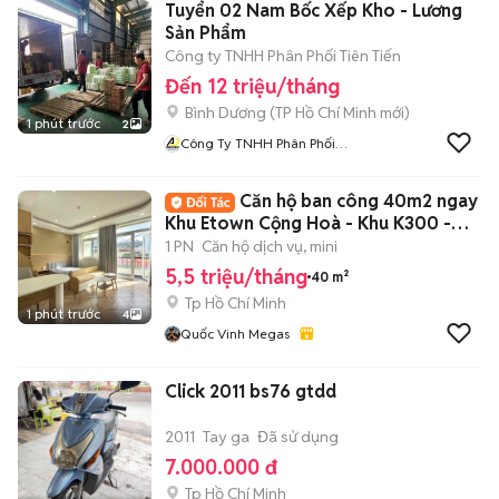
Tuyển 02 Nam Bốc Xếp Kho - Lương
Sản Phẩm
Công ty TNHH Phân Phối Tiên Tiến
Đến 12 triệu/tháng
Bình Dương
(
TP Hồ Chí Minh
mới)
1 phút trước
2
Công Ty TNHH Phân Phối
Tiên Tiến
Căn hộ ban công 40m2 ngay
Khu Etown Cộng Hoà - Khu K300 -
Trường Chin
1 PN
Căn hộ dịch vụ, mini
5,5 triệu/tháng
40 m²
Tp Hồ Chí Minh
1 phút trước
4
Quốc Vinh Megas
Click 2011 bs76 gtdd
2011
Tay ga
Đã sử dụng
7.000.000 đ
Tp Hồ Chí Minh