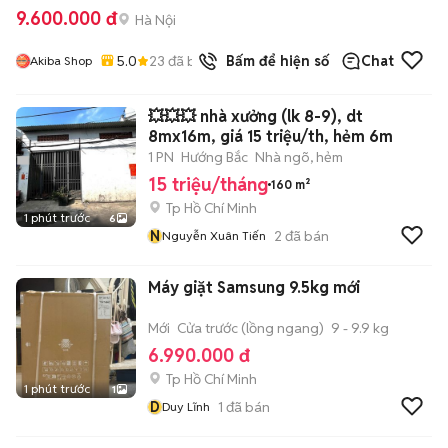
9.600.000 đ
Hà Nội
5.0
23
đã bán
Bấm để hiện số
Chat
Akiba Shop
💥💥💥 nhà xưởng (lk 8-9), dt
8mx16m, giá 15 triệu/th, hẻm 6m
1 PN
Hướng Bắc
Nhà ngõ, hẻm
15 triệu/tháng
160 m²
Tp Hồ Chí Minh
1 phút trước
6
N
2
đã bán
Nguyễn Xuân Tiến
Máy giặt Samsung 9.5kg mới
Mới
Cửa trước (lồng ngang)
9 - 9.9 kg
6.990.000 đ
Tp Hồ Chí Minh
1 phút trước
1
D
1
đã bán
Duy Lĩnh