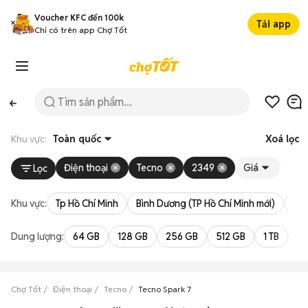
Voucher KFC đến 100k
Tải app
Chỉ có trên app Chợ Tốt
Khu vực:
Toàn quốc
Xoá lọc
Điện thoại
Tecno
2349
Giá
Lọc
Khu vực:
Tp Hồ Chí Minh
Bình Dương (TP Hồ Chí Minh mới)
Bà 
Dung lượng:
64 GB
128 GB
256 GB
512 GB
1 TB
2 
Chợ Tốt
Điện thoại
Tecno
Tecno Spark 7