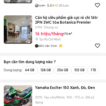
1 phút trước
6
5.0
12
đã bán
Uyên
Căn hộ siêu phẩm giá cực rẻ chỉ 16tr
2PN 2WC tòa Botanica Premier
2 PN
Chung cư
16 triệu/tháng
72 m²
Tp Hồ Chí Minh
1 phút trước
8
BĐS Văn Trình
Bạn cần tìm
dung lượng
nào ?
Dung lượng:
64 GB
128 GB
256 GB
512 GB
1 TB
2 
Yamaha Exciter 150 Xanh, Đỏ, Đen
2015
Tay côn/Moto
100 - 175 cc
Đã sử
dụng