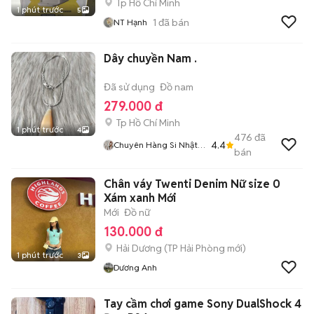
Tp Hồ Chí Minh
1 phút trước
5
1
đã bán
NT Hạnh
Dây chuyền Nam .
Đã sử dụng
Đồ nam
279.000 đ
Tp Hồ Chí Minh
1 phút trước
4
476
đã
4.4
Chuyên Hàng Si Nhật
bán
Sĩ Lẻ
Chân váy Twenti Denim Nữ size 0
Xám xanh Mới
Mới
Đồ nữ
130.000 đ
Hải Dương
(
TP Hải Phòng
mới)
1 phút trước
3
Dương Anh
Tay cầm chơi game Sony DualShock 4