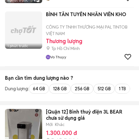
1 phút trước
6
BÌNH TÂN TUYỂN NHÂN VIÊN KHO
CÔNG TY TNHH THƯƠNG MẠI PAL TINTOB
VIỆT NAM
Thương lượng
1 phút trước
Tp Hồ Chí Minh
Vo Thuyy
Bạn cần tìm
dung lượng
nào ?
Dung lượng:
64 GB
128 GB
256 GB
512 GB
1 TB
2 
[Quận 12] Bình thuỷ điện 3L BEAR
chưa sử dụng giá
Mới
Khác
1.300.000 đ