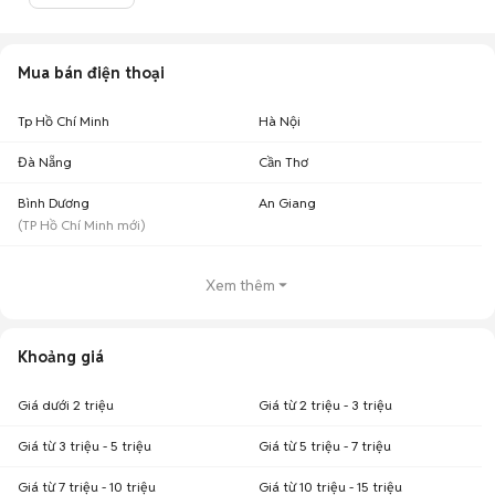
Chợ Tốt có 0 tin đăng bán, mua Tecno Spark 7 cũ với nhiều khoảng giá
giúp người dùng dễ dàng tìm kiếm và so sánh giá cả.
Chợ Tốt - Nơi mua bán Tecno Spark 7 cũ giá tốt nhất!
Mua bán điện thoại
Tp Hồ Chí Minh
Hà Nội
Đà Nẵng
Cần Thơ
Bình Dương
An Giang
(
TP Hồ Chí Minh
mới)
Xem thêm
Khoảng giá
Giá dưới 2 triệu
Giá từ 2 triệu - 3 triệu
Giá từ 3 triệu - 5 triệu
Giá từ 5 triệu - 7 triệu
Giá từ 7 triệu - 10 triệu
Giá từ 10 triệu - 15 triệu