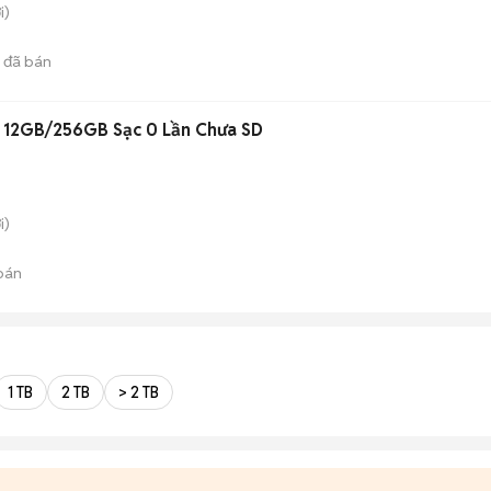
i)
đã bán
 12GB/256GB Sạc 0 Lần Chưa SD
i)
bán
1 TB
2 TB
> 2 TB