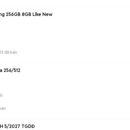
ơng 256GB 8GB Like New
12
đã bán
a 256/512
i)
bán
BH 5/2027 TGDĐ