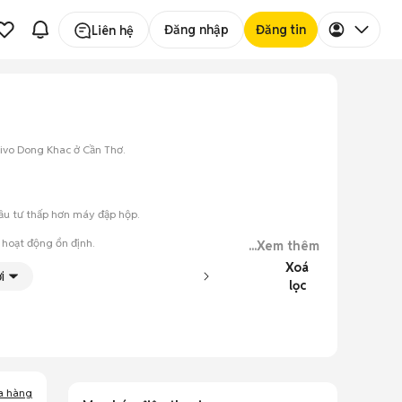
Đăng nhập
Đăng tin
Liên hệ
Vivo Dong Khac ở Cần Thơ.
đầu tư thấp hơn máy đập hộp.
 hoạt động ổn định.
...Xem thêm
Xoá
i
lọc
ày.
a hàng