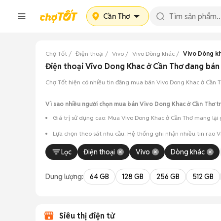
Cần Thơ
Chợ Tốt
Điện thoại
Vivo
Vivo Dòng khác
Vivo Dòng k
Điện thoại Vivo Dong Khac ở Cần Thơ đang bá
Chợ Tốt hiện có nhiều tin đăng mua bán Vivo Dong Khac ở Cần Thơ
Vì sao nhiều người chọn mua bán Vivo Dong Khac ở Cần Thơ t
Giá trị sử dụng cao: Mua Vivo Dong Khac ở Cần Thơ mang lại g
Lựa chọn theo sát nhu cầu: Hệ thống ghi nhận nhiều tin rao 
Test máy tại chỗ: Tạo điều kiện để người mua đến tận nơi xem x
Lọc
Điện thoại
Vivo
Dòng khác
Dễ dàng thương lượng: Quá trình mua bán diễn ra trực tiếp, c
Dung lượng:
64 GB
128 GB
256 GB
512 GB
Siêu thị điện tử