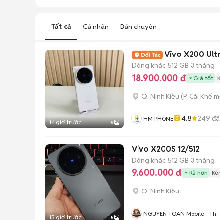
Tất cả
Cá nhân
Bán chuyên
Vivo X200 Ultr
Dòng khác
512 GB
3 tháng
18.900.000 đ
Giá tốt
Q. Ninh Kiều
(
P. Cái Khế
mớ
4.8
249
đã
HM PHONE
14 giờ trước
6
Vivo X200S 12/512
Dòng khác
512 GB
3 tháng
9.600.000 đ
Rẻ hơn
Kè
Q. Ninh Kiều
NGUYEN TOAN Mobile - Thu
15 giờ trước
5