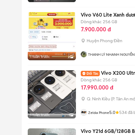
Vivo V60 Lite Xanh dư
Dòng khác
256 GB
7.900.000 đ
Huyện Phong Điền
THANH LÝ NHANH NGUYỄN
1 tuần trước
2
Vivo X200 Ultr
Dòng khác
256 GB
17.990.000 đ
Q. Ninh Kiều
(
P. Tân An
mớ
5.0
534
đã 
Zelda Phone
1 tuần trước
1
Vivo Y21d 6GB/128GB 