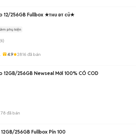
o 12/256GB Fullbox ★ᴛʜᴜ ᴆᴛ ᴄᴜ̃★
Kèm phụ kiện
i)
4.9
2816
đã bán
-
bo 12GB/256GB Newseal Mới 100% CÓ COD
678
đã bán
 12GB/256GB Fullbox Pin 100