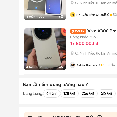
Q. Ninh Kiều
(
P. Tân An
mớ
n
5.0
53
Nguyễn Trần Quân
4 tuần trước
5
Vivo X300 Pro
Dòng khác
256 GB
17.800.000 đ
Q. Ninh Kiều
(
P. Tân An
mớ
5.0
534
đã 
Zelda Phone
4 tuần trước
4
Bạn cần tìm
dung lượng
nào ?
Dung lượng:
64 GB
128 GB
256 GB
512 GB