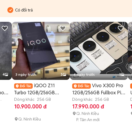
Có đổi trả
4
3 ngày trước
3
4 ngày trước
1
iQOO Z11
Vivo X300 Pro
box
Turbo 12GB/256GB
12GB/256GB Fullbox Pin
Newseal Mới 100% CÓ
Dòng khác
256 GB
100
Dòng khác
256 GB
10.900.000 đ
17.990.000 đ
COD
Q. Ninh Kiều
Q. Ninh Kiều
P. Tân An mới