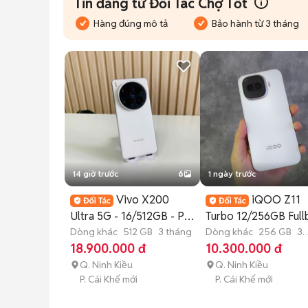
Tin đăng từ Đối Tác Chợ Tốt
Hàng đúng mô tả
Bảo hành từ 3 tháng
14 giờ trước
6
1 ngày trước
Vivo X200
iQOO Z11
Ultra 5G - 16/512GB - Pin
Turbo 12/256GB Full
100 - Đẹp 99
Dòng khác
512 GB
3 tháng
★ᴛʜᴜ ᴆᴛ ᴄᴜ̃★
Dòng khác
256 GB
3
tháng
18.900.000 đ
10.300.000 đ
Q. Ninh Kiều
Q. Ninh Kiều
P. Cái Khế mới
P. Cái Khế mới