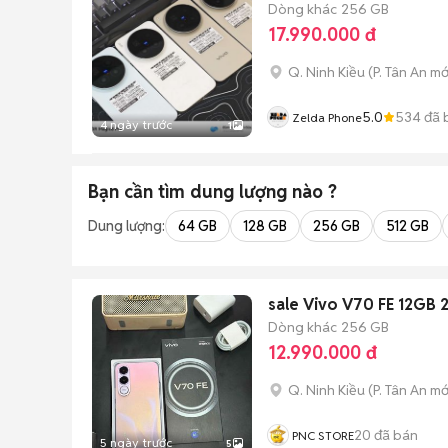
Dòng khác
256 GB
17.990.000 đ
Q. Ninh Kiều
(
P. Tân An
mớ
5.0
534
đã 
Zelda Phone
4 ngày trước
1
Bạn cần tìm
dung lượng
nào ?
Dung lượng:
64 GB
128 GB
256 GB
512 GB
sale Vivo V70 FE 12GB
Dòng khác
256 GB
12.990.000 đ
Q. Ninh Kiều
(
P. Tân An
mớ
20
đã bán
PNC STORE
5 ngày trước
5