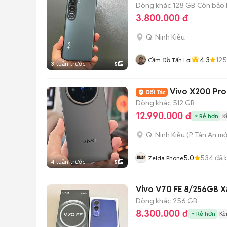
Dòng khác
128 GB
Còn bảo
3.800.000 đ
Q. Ninh Kiều
4.3
125
Cầm Đồ Tấn Lợi
3 tuần trước
5
Vivo X200 Pro
Dòng khác
512 GB
12.990.000 đ
Rẻ hơn
K
Q. Ninh Kiều
(
P. Tân An
mớ
5.0
534
đã 
Zelda Phone
4 tuần trước
5
Vivo V70 FE 8/256GB X
Dòng khác
256 GB
8.300.000 đ
Rẻ hơn
Kè