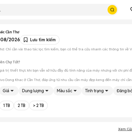
hác Cần Thơ
n 08/2026
Lưu tìm kiếm
. Chỉ cần vài thao tác lọc tìm kiếm, bạn có thể tra cứu nhanh các thông tin về 
rên Chợ Tốt?
iá trị thiết thực khi bạn vẫn sở hữu đầy đủ tính năng của máy nhưng với chi phí 
Vivo Dong Khac ở Cần Thơ, đáp ứng từ nhu cầu cần máy đẹp keng đến máy chỉ cần
ét cẩn thận, test loa, camera, wifi... để đảm bảo máy không có lỗi phát sinh.
Giá
Dung lượng
Màu sắc
Tình trạng
Đăng bở
ho phép hai bên trao đổi giá cả linh hoạt và có thể chốt giao dịch ngay trong ng
1 TB
2 TB
> 2 TB
Xem Cử