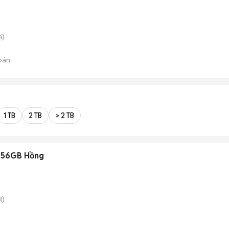
i)
bán
1 TB
2 TB
> 2 TB
 256GB Hồng
i)