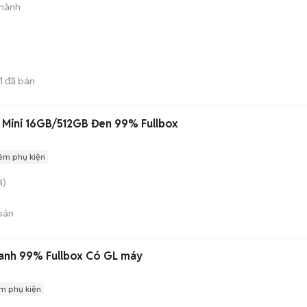
 hành
1
đã bán
 Mini 16GB/512GB Đen 99% Fullbox
èm phụ kiện
i)
bán
anh 99% Fullbox Có GL máy
m phụ kiện