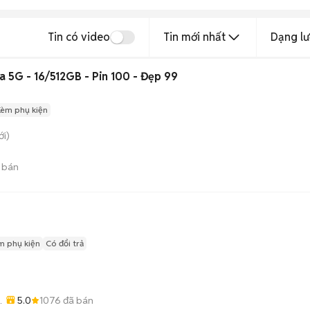
Tin có video
Tin mới nhất
Dạng lư
a 5G - 16/512GB - Pin 100 - Đẹp 99
Kèm phụ kiện
i)
 bán
m phụ kiện
Có đổi trả
5.0
1076
đã bán