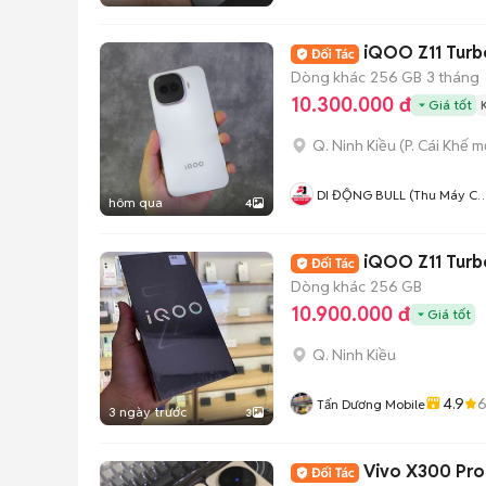
Máy Cũ - Bán Trả Góp
iQOO Z11 Turb
Dòng khác
256 GB
3 tháng
10.300.000 đ
Giá tốt
Q. Ninh Kiều
(
P. Cái Khế
mớ
DI ĐỘNG BULL (Thu Máy Cũ 
hôm qua
4
Góp Ko Cần Trả Trước)
iQOO Z11 Tur
Dòng khác
256 GB
10.900.000 đ
Giá tốt
Q. Ninh Kiều
4.9
Tấn Dương Mobile
3 ngày trước
3
Vivo X300 Pro