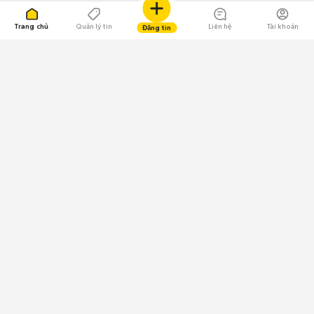
Trang chủ
Quản lý tin
Liên hệ
Tài khoản
Đăng tin
109.000 Bình chọn
Tải ứng dụng Chợ Tốt
Về Chợ Tốt
Quy chế sàn
Chính sách bảo mật
Giải quyết tranh chấp
CÔNG TY TNHH CHỢ TỐT - Người đại diện theo pháp luật:
Nguyễn Trọng Tấn; GPDKKD: 0312120782 do Sở KH & ĐT TP.HCM cấp ngày
11/01/2013;
GPMXH: 185/GP-BTTTT do Bộ Thông tin và Truyền thông
cấp ngày 09/07/2024 - Chịu trách nhiệm
nội dung: Trần Hoàng Ly.
Chính sách sử dụng
Địa chỉ: Tầng 18, Toà nhà UOA, Số 6 đường Tân Trào, Phường Tân Mỹ,