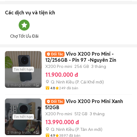
Các dịch vụ và tiện ích
Chợ Tốt Ưu Đãi
Vivo X200 Pro Mini -
12/256GB - Pin 97 -Nguyên Zin
X200 Pro mini
256 GB
3 tháng
Tin hết hạn
11.900.000 đ
Q. Ninh Kiều
(
P. Cái Khế
mới)
2 tháng trước
6
4.8
249
đã bán
Vivo X200 Pro Mini Xanh
512GB
X200 Pro mini
512 GB
3 tháng
Tin hết hạn
13.990.000 đ
Q. Ninh Kiều
(
P. Tân An
mới)
2 tháng trước
6
4.9
3897
đã bán