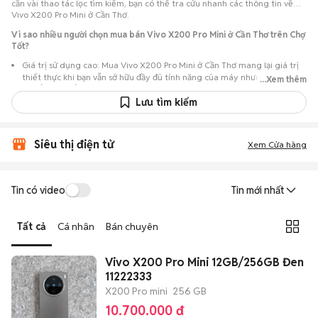
cần vài thao tác lọc tìm kiếm, bạn có thể tra cứu nhanh các thông tin về
Vivo X200 Pro Mini ở Cần Thơ.
Vì sao nhiều người chọn mua bán Vivo X200 Pro Mini ở Cần Thơ trên Chợ
Tốt?
Giá trị sử dụng cao: Mua Vivo X200 Pro Mini ở Cần Thơ mang lại giá trị
thiết thực khi bạn vẫn sở hữu đầy đủ tính năng của máy nhưng với chi
...Xem thêm
phí đầu tư thấp hơn máy đập hộp.
Lưu tìm kiếm
Lựa chọn theo sát nhu cầu: Hệ thống ghi nhận nhiều tin rao Vivo X200
Pro Mini ở Cần Thơ, đáp ứng từ nhu cầu cần máy đẹp keng đến máy chỉ
cần hoạt động ổn định.
Siêu thị điện tử
Xem Cửa hàng
Test máy tại chỗ: Tạo điều kiện để người mua đến tận nơi xem xét cẩn
thận, test loa, camera, wifi... để đảm bảo máy không có lỗi phát sinh.
Dễ dàng thương lượng: Quá trình mua bán diễn ra trực tiếp, cho phép
Tin có video
Tin mới nhất
hai bên trao đổi giá cả linh hoạt và có thể chốt giao dịch ngay trong
ngày.
Tất cả
Cá nhân
Bán chuyên
Vivo X200 Pro Mini 12GB/256GB Đen
11222333
X200 Pro mini
256 GB
10.700.000 đ