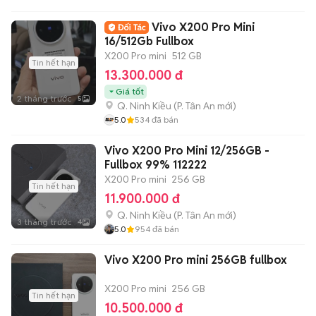
Vivo X200 Pro Mini
16/512Gb Fullbox
X200 Pro mini
512 GB
Tin hết hạn
13.300.000 đ
Giá tốt
2 tháng trước
5
Q. Ninh Kiều
(
P. Tân An
mới)
5.0
534
đã bán
Vivo X200 Pro Mini 12/256GB -
Fullbox 99% 112222
X200 Pro mini
256 GB
Tin hết hạn
11.900.000 đ
Q. Ninh Kiều
(
P. Tân An
mới)
3 tháng trước
4
5.0
954
đã bán
Vivo X200 Pro mini 256GB fullbox
X200 Pro mini
256 GB
Tin hết hạn
10.500.000 đ