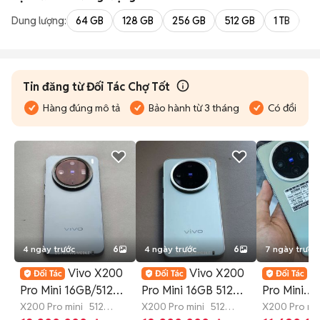
Dung lượng:
64 GB
128 GB
256 GB
512 GB
1 TB
2 
Tin đăng từ Đối Tác Chợ Tốt
Hàng đúng mô tả
Bảo hành từ 3 tháng
Có đổi trả
4 ngày trước
6
4 ngày trước
6
7 ngày trước
Vivo X200
Vivo X200
V
Pro Mini 16GB/512GB
Pro Mini 16GB 512GB
Pro Mini
Đen
X200 Pro mini
512
Xanh Lá
X200 Pro mini
512
12GB/256+
X200 Pro mi