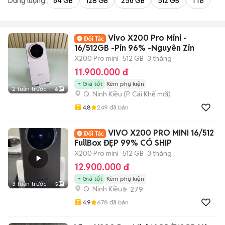
Dung lượng:
64 GB
128 GB
256 GB
512 GB
1 TB
2 
Vivo X200 Pro Mini -
16/512GB -Pin 96% -Nguyên Zin
X200 Pro mini
512 GB
3 tháng
11.900.000 đ
Giá tốt
Kèm phụ kiện
2 tuần trước
6
Q. Ninh Kiều
(
P. Cái Khế
mới)
4.8
249
đã bán
VIVO X200 PRO MINI 16/512
FullBox ĐẸP 99% CÓ SHIP
X200 Pro mini
512 GB
3 tháng
12.900.000 đ
Giá tốt
Kèm phụ kiện
3 tuần trước
5
Q. Ninh Kiều
279
4.9
678
đã bán