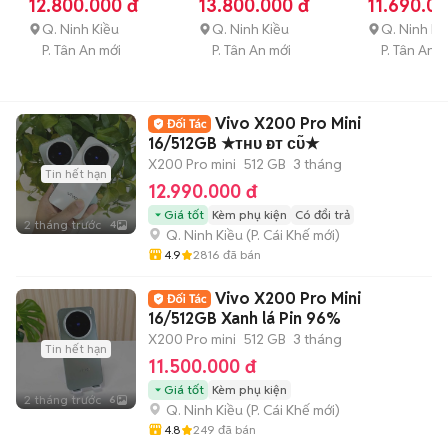
GB
3 tháng
GB
3 tháng
12.800.000 đ
13.800.000 đ
11.690.00
Q. Ninh Kiều
Q. Ninh Kiều
Q. Ninh Ki
P. Tân An mới
P. Tân An mới
P. Tân An m
Vivo X200 Pro Mini
16/512GB ★ᴛʜᴜ ᴆᴛ ᴄᴜ̃★
X200 Pro mini
512 GB
3 tháng
Tin hết hạn
12.990.000 đ
Giá tốt
Kèm phụ kiện
Có đổi trả
2 tháng trước
4
Q. Ninh Kiều
(
P. Cái Khế
mới)
4.9
2816
đã bán
Vivo X200 Pro Mini
16/512GB Xanh lá Pin 96%
X200 Pro mini
512 GB
3 tháng
Tin hết hạn
11.500.000 đ
Giá tốt
Kèm phụ kiện
2 tháng trước
6
Q. Ninh Kiều
(
P. Cái Khế
mới)
4.8
249
đã bán