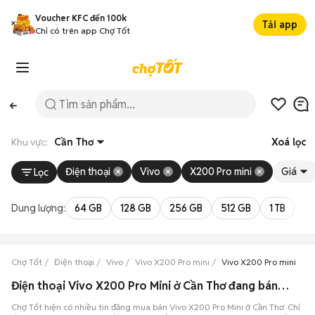
Voucher KFC đến 100k
Tải app
Chỉ có trên app Chợ Tốt
Khu vực:
Cần Thơ
Xoá lọc
Điện thoại
Vivo
X200 Pro mini
Giá
Lọc
Dung lượng:
64 GB
128 GB
256 GB
512 GB
1 TB
2 
Chợ Tốt
Điện thoại
Vivo
Vivo X200 Pro mini
Vivo X200 Pro mini Cần
Điện thoại Vivo X200 Pro Mini ở Cần Thơ đang bán 08/2026
Chợ Tốt hiện có nhiều tin đăng mua bán Vivo X200 Pro Mini ở Cần Thơ. Chỉ