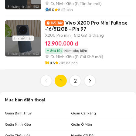
Q. Ninh Kiều
(
P. Tân An
mới)
3 tháng trước
5
5.0
8
đã bán
Vivo X200 Pro Mini Fullbox
-16/512GB - Pin 97
X200 Pro mini
512 GB
3 tháng
Tin hết hạn
12.900.000 đ
Giá tốt
Kèm phụ kiện
3 tháng trước
6
Q. Ninh Kiều
(
P. Cái Khế
mới)
4.8
249
đã bán
1
2
Mua bán điện thoại
Quận Bình Thuỷ
Quận Cái Răng
Quận Ninh Kiều
Quận Ô Môn
Quận Thốt Nốt
Huyện Cờ Đỏ