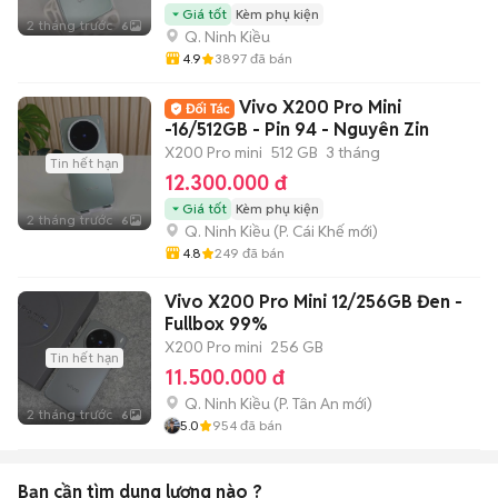
Giá tốt
Kèm phụ kiện
2 tháng trước
6
Q. Ninh Kiều
4.9
3897
đã bán
Vivo X200 Pro Mini
-16/512GB - Pin 94 - Nguyên Zin
X200 Pro mini
512 GB
3 tháng
Tin hết hạn
12.300.000 đ
Giá tốt
Kèm phụ kiện
2 tháng trước
6
Q. Ninh Kiều
(
P. Cái Khế
mới)
4.8
249
đã bán
Vivo X200 Pro Mini 12/256GB Đen -
Fullbox 99%
X200 Pro mini
256 GB
Tin hết hạn
11.500.000 đ
Q. Ninh Kiều
(
P. Tân An
mới)
2 tháng trước
6
5.0
954
đã bán
Bạn cần tìm
dung lượng
nào ?