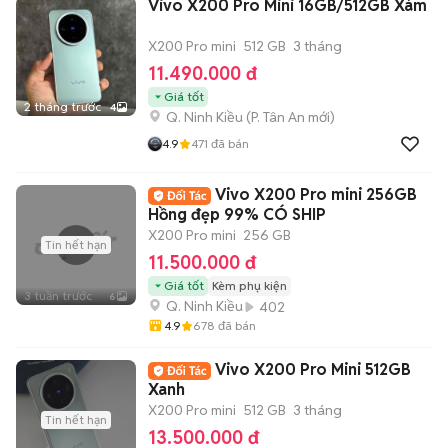
Vivo X200 Pro Mini 16GB/512GB Xám
X200 Pro mini
512 GB
3 tháng
11.490.000 đ
Giá tốt
2 tháng trước
4
Q. Ninh Kiều
(
P. Tân An
mới)
4.9
471
đã bán
Vivo X200 Pro mini 256GB
Hồng đẹp 99% CÓ SHIP
X200 Pro mini
256 GB
Tin hết hạn
11.500.000 đ
Giá tốt
Kèm phụ kiện
3 tuần trước
6
Q. Ninh Kiều
402
4.9
678
đã bán
Vivo X200 Pro Mini 512GB
Xanh
X200 Pro mini
512 GB
3 tháng
Tin hết hạn
13.500.000 đ