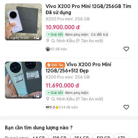
Vivo X200 Pro Mini 12GB/256GB Tím
Đã sử dụng
X200 Pro mini
256 GB
10.900.000 đ
Giá tốt
Kèm phụ kiện
Có đổi trả
5 ngày trước
6
Q. Ninh Kiều
(
P. Tân An
mới)
30
đã bán
Vivo X200 Pro Mini
12GB/256+512 Đẹp
X200 Pro mini
256 GB
11.690.000 đ
Giá tốt
Kèm phụ kiện
1 tuần trước
5
Q. Ninh Kiều
(
P. Tân An
mới)
5.0
534
đã bán
Bạn cần tìm
dung lượng
nào ?