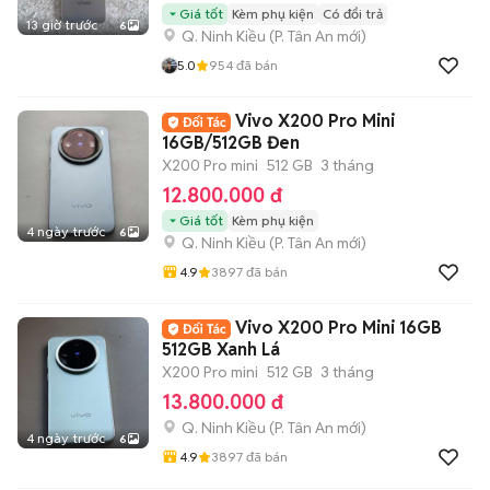
Giá tốt
Kèm phụ kiện
Có đổi trả
13 giờ trước
6
Q. Ninh Kiều
(
P. Tân An
mới)
5.0
954
đã bán
Vivo X200 Pro Mini
16GB/512GB Đen
X200 Pro mini
512 GB
3 tháng
12.800.000 đ
Giá tốt
Kèm phụ kiện
4 ngày trước
6
Q. Ninh Kiều
(
P. Tân An
mới)
4.9
3897
đã bán
Vivo X200 Pro Mini 16GB
512GB Xanh Lá
X200 Pro mini
512 GB
3 tháng
13.800.000 đ
Q. Ninh Kiều
(
P. Tân An
mới)
4 ngày trước
6
4.9
3897
đã bán