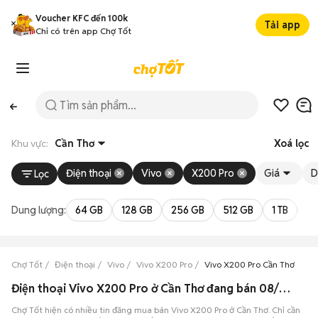
Voucher KFC đến 100k
Tải app
Chỉ có trên app Chợ Tốt
Khu vực:
Cần Thơ
Xoá lọc
Điện thoại
Vivo
X200 Pro
Giá
D
Lọc
Dung lượng:
64 GB
128 GB
256 GB
512 GB
1 TB
2 
Chợ Tốt
Điện thoại
Vivo
Vivo X200 Pro
Vivo X200 Pro Cần Thơ
Điện thoại Vivo X200 Pro ở Cần Thơ đang bán 08/2026
Chợ Tốt hiện có nhiều tin đăng mua bán Vivo X200 Pro ở Cần Thơ. Chỉ cần