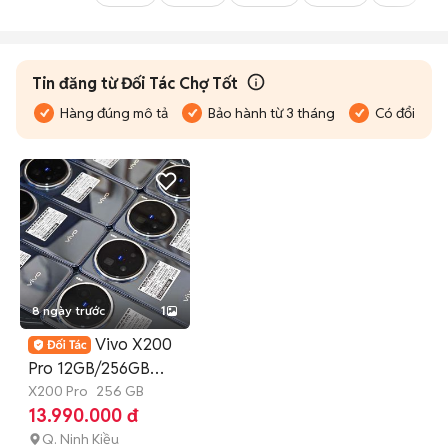
Tin đăng từ Đối Tác Chợ Tốt
Hàng đúng mô tả
Bảo hành từ 3 tháng
Có đổi trả
8 ngày trước
1
Vivo X200
Pro 12GB/256GB
Xám Mới chưa SD
X200 Pro
256 GB
13.990.000 đ
Q. Ninh Kiều