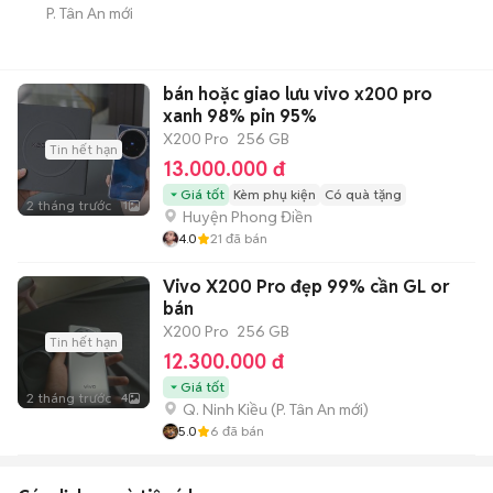
P. Tân An mới
bán hoặc giao lưu vivo x200 pro
xanh 98% pin 95%
X200 Pro
256 GB
Tin hết hạn
13.000.000 đ
Giá tốt
Kèm phụ kiện
Có quà tặng
2 tháng trước
1
Huyện Phong Điền
4.0
21
đã bán
Vivo X200 Pro đẹp 99% cần GL or
bán
X200 Pro
256 GB
Tin hết hạn
12.300.000 đ
Giá tốt
2 tháng trước
4
Q. Ninh Kiều
(
P. Tân An
mới)
5.0
6
đã bán