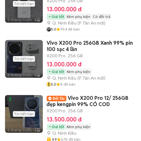
X200 Pro
256 GB
Tin hết hạn
13.000.000 đ
Giá tốt
Kèm phụ kiện
Có đổi trả
2 tháng trước
6
Q. Ninh Kiều
(
P. Tân An
mới)
5.0
954
đã bán
Vivo X200 Pro 256GB Xanh 99% pin
100 sạc 4 lần
X200 Pro
256 GB
Tin hết hạn
13.000.000 đ
Giá tốt
Kèm phụ kiện
2 tháng trước
6
Q. Ninh Kiều
(
P. Tân An
mới)
l
5.0
8
đã bán
Vivo X200 Pro 12/ 256GB
đẹp kengpin 99% CÓ COD
X200 Pro
256 GB
Tin hết hạn
13.500.000 đ
Giá tốt
Kèm phụ kiện
2 tháng trước
6
Q. Ninh Kiều
4.9
678
đã bán