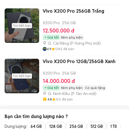
Vivo X200 Pro 256GB Trắng
X200 Pro
256 GB
Tin hết hạn
12.500.000 đ
Giá tốt
Kèm phụ kiện
2 tháng trước
5
Q. Cái Răng
(
P. Hưng Phú
mới)
4.9
1282
đã bán
Vivo X200 Pro 12GB/256GB Xanh
X200 Pro
256 GB
Tin hết hạn
14.000.000 đ
Giá tốt
Kèm phụ kiện
Có quà tặng
2 tháng trước
6
Q. Ninh Kiều
(
P. Tân An
mới)
4.8
150
đã bán
Bạn cần tìm
dung lượng
nào ?
Dung lượng:
64 GB
128 GB
256 GB
512 GB
1 TB
2 