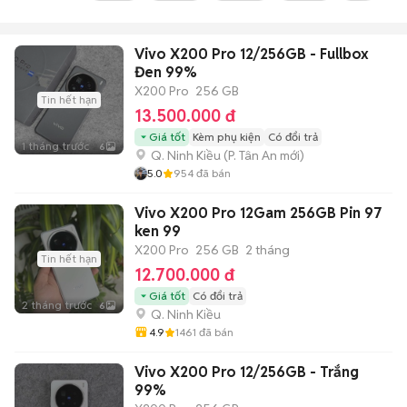
Vivo X200 Pro 12/256GB - Fullbox
Đen 99%
X200 Pro
256 GB
Tin hết hạn
13.500.000 đ
Giá tốt
Kèm phụ kiện
Có đổi trả
1 tháng trước
6
Q. Ninh Kiều
(
P. Tân An
mới)
5.0
954
đã bán
Vivo X200 Pro 12Gam 256GB Pin 97
ken 99
X200 Pro
256 GB
2 tháng
Tin hết hạn
12.700.000 đ
Giá tốt
Có đổi trả
2 tháng trước
6
Q. Ninh Kiều
4.9
1461
đã bán
Vivo X200 Pro 12/256GB - Trắng
99%