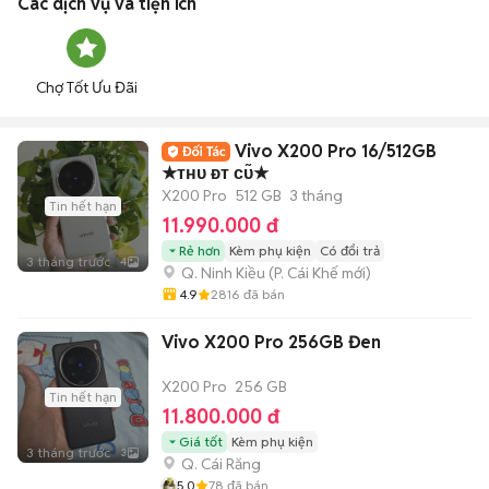
Các dịch vụ và tiện ích
Chợ Tốt Ưu Đãi
Vivo X200 Pro 16/512GB
★ᴛʜᴜ ᴆᴛ ᴄᴜ̃★
X200 Pro
512 GB
3 tháng
Tin hết hạn
11.990.000 đ
Rẻ hơn
Kèm phụ kiện
Có đổi trả
3 tháng trước
4
Q. Ninh Kiều
(
P. Cái Khế
mới)
4.9
2816
đã bán
Vivo X200 Pro 256GB Đen
X200 Pro
256 GB
Tin hết hạn
11.800.000 đ
Giá tốt
Kèm phụ kiện
3 tháng trước
3
Q. Cái Răng
5.0
78
đã bán