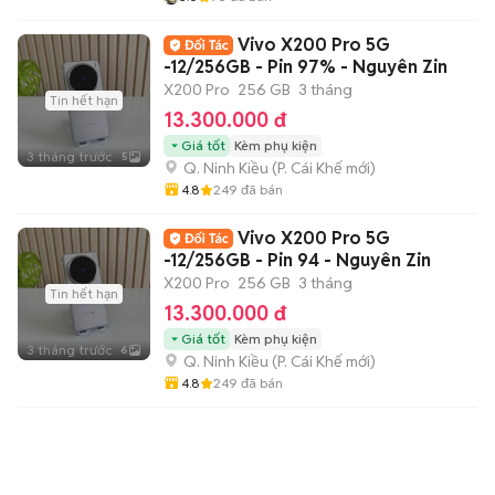
Vivo X200 Pro 5G
-12/256GB - Pin 97% - Nguyên Zin
X200 Pro
256 GB
3 tháng
Tin hết hạn
13.300.000 đ
Giá tốt
Kèm phụ kiện
3 tháng trước
5
Q. Ninh Kiều
(
P. Cái Khế
mới)
4.8
249
đã bán
Vivo X200 Pro 5G
-12/256GB - Pin 94 - Nguyên Zin
X200 Pro
256 GB
3 tháng
Tin hết hạn
13.300.000 đ
Giá tốt
Kèm phụ kiện
3 tháng trước
6
Q. Ninh Kiều
(
P. Cái Khế
mới)
4.8
249
đã bán