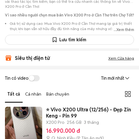
vài thao tác lọc tìm kiếm, bạn có thể tra cứu nhanh các thông tin về Vivo
X200 Pro ở Cần Thơ.
Vì sao nhiều người chọn mua bán Vivo X200 Pro ở Cần Thơ trên Chợ Tốt?
Giá trị sử dụng cao: Mua Vivo X200 Pro ở Cần Thơ mang lại giá trị thiết
thực khi bạn vẫn sở hữu đầy đủ tính năng của máy nhưng với chi phí đầu
...Xem thêm
tư thấp hơn máy đập hộp.
Lưu tìm kiếm
Lựa chọn theo sát nhu cầu: Hệ thống ghi nhận nhiều tin rao Vivo X200
Pro ở Cần Thơ, đáp ứng từ nhu cầu cần máy đẹp keng đến máy chỉ cần
hoạt động ổn định.
Siêu thị điện tử
Xem Cửa hàng
Test máy tại chỗ: Tạo điều kiện để người mua đến tận nơi xem xét cẩn
thận, test loa, camera, wifi... để đảm bảo máy không có lỗi phát sinh.
Dễ dàng thương lượng: Quá trình mua bán diễn ra trực tiếp, cho phép
Tin có video
Tin mới nhất
hai bên trao đổi giá cả linh hoạt và có thể chốt giao dịch ngay trong
ngày.
Tất cả
Cá nhân
Bán chuyên
⭐ Vivo X200 Ultra (12/256) - Đẹp Zin
Keng - Pin 99
X200 Pro
256 GB
3 tháng
16.990.000 đ
Q. Ninh Kiều
(
P. Tân An
mới)