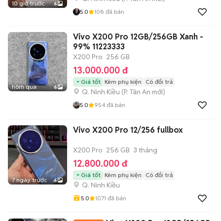
10 giờ trước
6
5.0
108
đã bán
Vivo X200 Pro 12GB/256GB Xanh -
99% 11223333
X200 Pro
256 GB
13.000.000 đ
Giá tốt
Kèm phụ kiện
Có đổi trả
hôm qua
6
Q. Ninh Kiều
(
P. Tân An
mới)
5.0
954
đã bán
Vivo X200 Pro 12/256 fullbox
X200 Pro
256 GB
3 tháng
12.800.000 đ
Giá tốt
Kèm phụ kiện
Có đổi trả
7 ngày trước
6
Q. Ninh Kiều
5.0
1071
đã bán