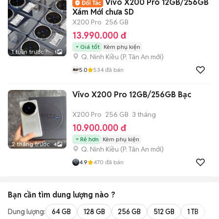
Vivo X200 Pro 12GB/256GB
Xám Mới chưa SD
X200 Pro
256 GB
13.990.000 đ
Giá tốt
Kèm phụ kiện
1 tuần trước
1
Q. Ninh Kiều
(
P. Tân An
mới)
5.0
534
đã bán
Vivo X200 Pro 12GB/256GB Bạc
X200 Pro
256 GB
3 tháng
10.900.000 đ
Rẻ hơn
Kèm phụ kiện
2 tháng trước
4
Q. Ninh Kiều
(
P. Tân An
mới)
4.9
470
đã bán
Bạn cần tìm
dung lượng
nào ?
Dung lượng:
64 GB
128 GB
256 GB
512 GB
1 TB
2 