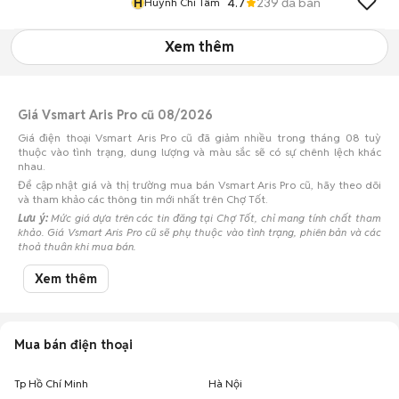
H
4.7
239
đã bán
Huỳnh Chí Tâm
Xem thêm
Giá Vsmart Aris Pro cũ 08/2026
Giá điện thoại Vsmart Aris Pro cũ đã giảm nhiều trong tháng 08 tuỳ
thuộc vào tình trạng, dung lượng và màu sắc sẽ có sự chênh lệch khác
nhau.
Để cập nhật giá và thị trường mua bán Vsmart Aris Pro cũ, hãy theo dõi
và tham khảo các thông tin mới nhất trên Chợ Tốt.
Lưu ý:
Mức giá dựa trên các tin đăng tại Chợ Tốt, chỉ mang tính chất tham
khảo. Giá Vsmart Aris Pro cũ sẽ phụ thuộc vào tình trạng, phiên bản và các
thoả thuận khi mua bán.
Mua bán Vsmart Aris Pro cũ
Xem thêm
Chợ Tốt có 9 tin đăng bán, mua Vsmart Aris Pro cũ với nhiều khoảng giá
giúp người dùng dễ dàng tìm kiếm và so sánh giá cả.
Chợ Tốt - Nơi mua bán Vsmart Aris Pro cũ giá tốt nhất!
Mua bán điện thoại
Tp Hồ Chí Minh
Hà Nội