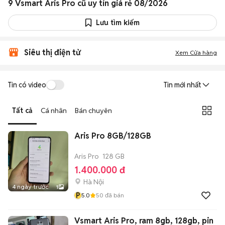
9 Vsmart Aris Pro cũ uy tín giá rẻ 08/2026
Lưu tìm kiếm
Siêu thị điện tử
Xem Cửa hàng
Tin có video
Tin mới nhất
Tất cả
Cá nhân
Bán chuyên
Aris Pro 8GB/128GB
Aris Pro
128 GB
1.400.000 đ
Hà Nội
4 ngày trước
1
P
5.0
50
đã bán
Vsmart Aris Pro, ram 8gb, 128gb, pin