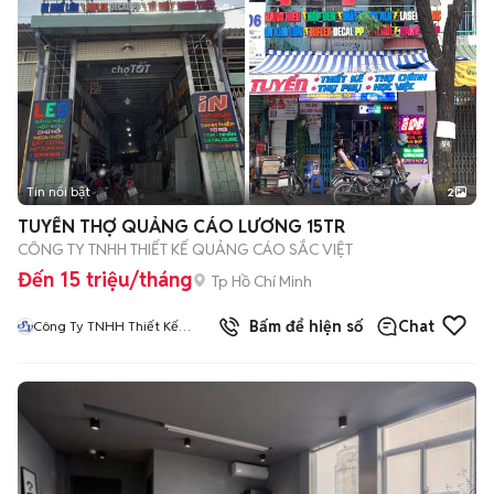
Tin nổi bật
2
TUYỂN THỢ QUẢNG CÁO LƯƠNG 15TR
CÔNG TY TNHH THIẾT KẾ QUẢNG CÁO SẮC VIỆT
Đến 15 triệu/tháng
Tp Hồ Chí Minh
Bấm để hiện số
Chat
Công Ty TNHH Thiết Kế
Quảng Cáo Sắc Việt