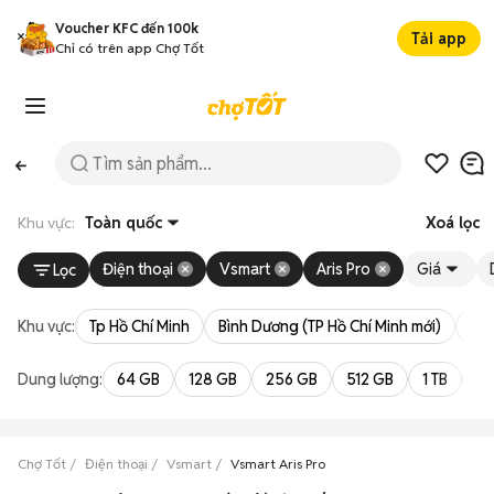
Voucher KFC đến 100k
Tải app
Chỉ có trên app Chợ Tốt
Khu vực:
Toàn quốc
Xoá lọc
Điện thoại
Vsmart
Aris Pro
Giá
Lọc
Khu vực:
Tp Hồ Chí Minh
Bình Dương (TP Hồ Chí Minh mới)
Bà 
Dung lượng:
64 GB
128 GB
256 GB
512 GB
1 TB
2 
Chợ Tốt
Điện thoại
Vsmart
Vsmart Aris Pro