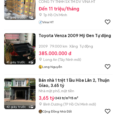
CÔNG TY TNHH SX TM DV VINA HT
Đến 11 triệu/tháng
Tp Hồ Chí Minh
41 giây trước
1
Vina HT
Toyota Venza 2009 Mỹ Đen Tự động
2009
79.000 km
Xăng
Tự động
385.000.000 đ
Long An
(
Tây Ninh
mới)
41 giây trước
8
L
Long Nguyễn
Bán nhà 1 trệt 1 lầu Hòa Lân 2, Thuận
Giao, 3.65 tỷ
Nhà mặt phố, mặt tiền
3,65 tỷ
243 tr/m²
15 m²
Bình Dương
(
TP Hồ Chí Minh
mới)
42 giây trước
5
Cộng Đồng Nhà Đất