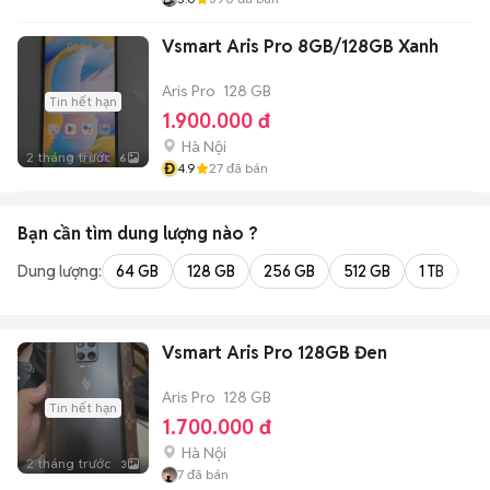
Vsmart Aris Pro 8GB/128GB Xanh
Aris Pro
128 GB
Tin hết hạn
1.900.000 đ
Hà Nội
2 tháng trước
6
Đ
4.9
27
đã bán
Bạn cần tìm
dung lượng
nào ?
Dung lượng:
64 GB
128 GB
256 GB
512 GB
1 TB
2 
Vsmart Aris Pro 128GB Đen
Aris Pro
128 GB
Tin hết hạn
1.700.000 đ
Hà Nội
2 tháng trước
3
7
đã bán