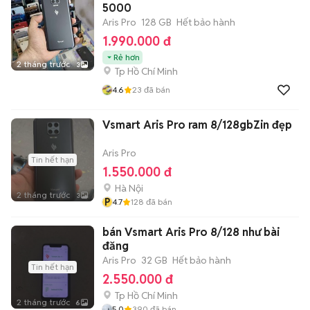
5000
Aris Pro
128 GB
Hết bảo hành
1.990.000 đ
Rẻ hơn
2 tháng trước
3
Tp Hồ Chí Minh
4.6
23
đã bán
Vsmart Aris Pro ram 8/128gbZin đẹp
Aris Pro
Tin hết hạn
1.550.000 đ
Hà Nội
2 tháng trước
3
P
4.7
128
đã bán
bán Vsmart Aris Pro 8/128 như bài
đăng
Aris Pro
32 GB
Hết bảo hành
Tin hết hạn
2.550.000 đ
Tp Hồ Chí Minh
2 tháng trước
6
5.0
390
đã bán