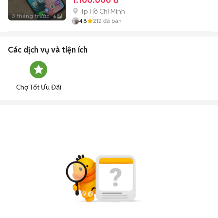
Tp Hồ Chí Minh
3 tháng trước
6
4.8
212
đã bán
Các dịch vụ và tiện ích
Chợ Tốt Ưu Đãi