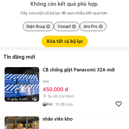
Không còn kết quả phù hợp.
Hãy xóa một số bộ lọc để xem nhiều kết quả hơn.
Điện thoại
Vsmart
Aris Pro
Xóa tất cả bộ lọc
Tin đăng mới
CB chống giật Panasonic 32A mới
Mới
450.000 đ
Tp Hồ Chí Minh
31 giây trước
3
10
đã bán
Đức
nhân viên kho