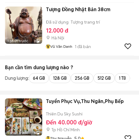
Tượng Đồng Nhật Bản 38cm
Đã sử dụng
Tượng trang trí
12.000 đ
Hà Nội
1 phút trước
2
V
1
đã bán
Vũ Văn Danh
Bạn cần tìm
dung lượng
nào ?
Dung lượng:
64 GB
128 GB
256 GB
512 GB
1 TB
2 
Tuyển Phục Vụ,Thu Ngân,Phụ Bếp
Thiên Du Sky Sushi
Đến 40.000 đ/giờ
Tp Hồ Chí Minh
1 phút trước
5
T
5.0
Thy Nguyễn