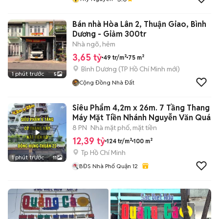
Bán nhà Hòa Lân 2, Thuận Giao, Bình
Dương - Giảm 300tr
Nhà ngõ, hẻm
3,65 tỷ
49 tr/m²
75 m²
Bình Dương
(
TP Hồ Chí Minh
mới)
1 phút trước
5
Cộng Đồng Nhà Đất
Siêu Phẩm 4,2m x 26m. 7 Tầng Thang
Máy Mặt Tiền Nhánh Nguyễn Văn Quá
8 PN
Nhà mặt phố, mặt tiền
12,39 tỷ
124 tr/m²
100 m²
Tp Hồ Chí Minh
1 phút trước
11
BĐS Nhà Phố Quận 12