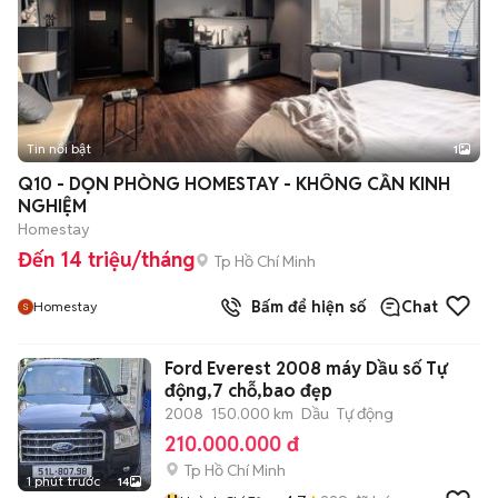
Tin nổi bật
1
Q10 - DỌN PHÒNG HOMESTAY - KHÔNG CẦN KINH
NGHIỆM
Homestay
Đến 14 triệu/tháng
Tp Hồ Chí Minh
Bấm để hiện số
Chat
Homestay
Ford Everest 2008 máy Dầu số Tự
động,7 chỗ,bao đẹp
2008
150.000 km
Dầu
Tự động
210.000.000 đ
Tp Hồ Chí Minh
1 phút trước
14