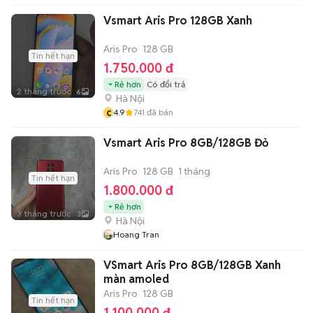
Vsmart Aris Pro 128GB Xanh
Aris Pro
128 GB
Tin hết hạn
1.750.000 đ
Rẻ hơn
Có đổi trả
2 tháng trước
6
Hà Nội
c
4.9
741
đã bán
Vsmart Aris Pro 8GB/128GB Đỏ
Aris Pro
128 GB
1 tháng
Tin hết hạn
1.800.000 đ
Rẻ hơn
3 tháng trước
3
Hà Nội
Hoang Tran
VSmart Aris Pro 8GB/128GB Xanh
màn amoled
Aris Pro
128 GB
Tin hết hạn
1.100.000 đ