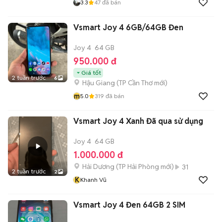
3.3
47
đã bán
Vsmart Joy 4 6GB/64GB Đen
Joy 4
64 GB
950.000 đ
Giá tốt
2 tuần trước
6
Hậu Giang
(
TP Cần Thơ
mới)
m
5.0
319
đã bán
Vsmart Joy 4 Xanh Đã qua sử dụng
Joy 4
64 GB
1.000.000 đ
Hải Dương
(
TP Hải Phòng
mới)
31
2 tuần trước
2
K
Khanh Vũ
Vsmart Joy 4 Đen 64GB 2 SIM