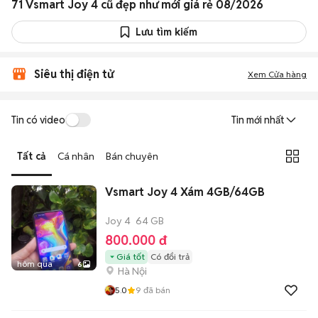
71 Vsmart Joy 4 cũ đẹp như mới giá rẻ 08/2026
Lưu tìm kiếm
Siêu thị điện tử
Xem Cửa hàng
Tin có video
Tin mới nhất
Tất cả
Cá nhân
Bán chuyên
Vsmart Joy 4 Xám 4GB/64GB
Joy 4
64 GB
800.000 đ
Giá tốt
Có đổi trả
hôm qua
6
Hà Nội
5.0
9
đã bán