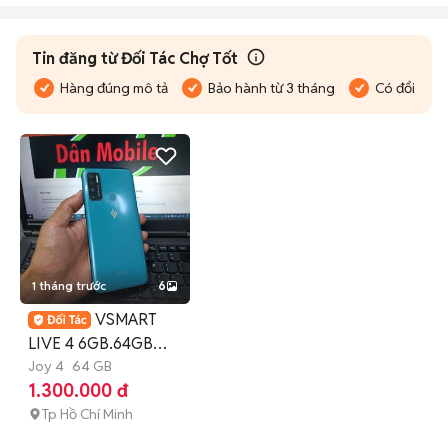
Tin đăng từ Đối Tác Chợ Tốt
Hàng đúng mô tả
Bảo hành từ 3 tháng
Có đổi trả
1 tháng trước
6
VSMART
LIVE 4 6GB.64GB
PIN 5000 SNAP 665
Joy 4
64 GB
1.300.000 đ
FULL CN
Tp Hồ Chí Minh