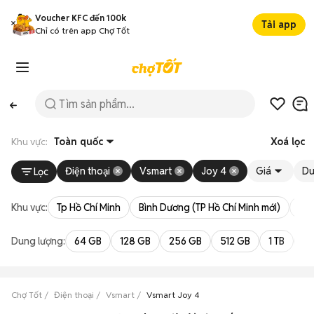
Voucher KFC đến 100k
Tải app
Chỉ có trên app Chợ Tốt
Khu vực:
Toàn quốc
Xoá lọc
Điện thoại
Vsmart
Joy 4
Giá
Du
Lọc
Khu vực:
Tp Hồ Chí Minh
Bình Dương (TP Hồ Chí Minh mới)
Bà 
Dung lượng:
64 GB
128 GB
256 GB
512 GB
1 TB
2 
Chợ Tốt
Điện thoại
Vsmart
Vsmart Joy 4