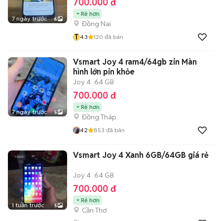
700.000 đ
Rẻ hơn
7 ngày trước
6
Đồng Nai
T
4.3
120
đã bán
Vsmart Joy 4 ram4/64gb zin Màn
hình lớn pin khỏe
Joy 4
64 GB
700.000 đ
Rẻ hơn
7 ngày trước
5
Đồng Tháp
4.2
853
đã bán
Vsmart Joy 4 Xanh 6GB/64GB giá rẻ
Joy 4
64 GB
700.000 đ
Rẻ hơn
1 tuần trước
5
Cần Thơ