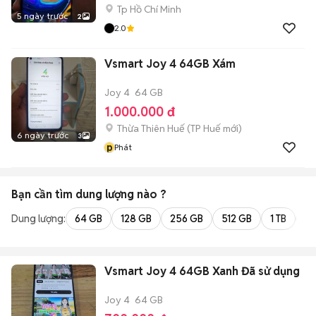
Tp Hồ Chí Minh
5 ngày trước
2
2.0
Vsmart Joy 4 64GB Xám
Joy 4
64 GB
1.000.000 đ
Thừa Thiên Huế
(
TP Huế
mới)
6 ngày trước
3
p
Phát
Bạn cần tìm
dung lượng
nào ?
Dung lượng:
64 GB
128 GB
256 GB
512 GB
1 TB
2 
Vsmart Joy 4 64GB Xanh Đã sử dụng
Joy 4
64 GB