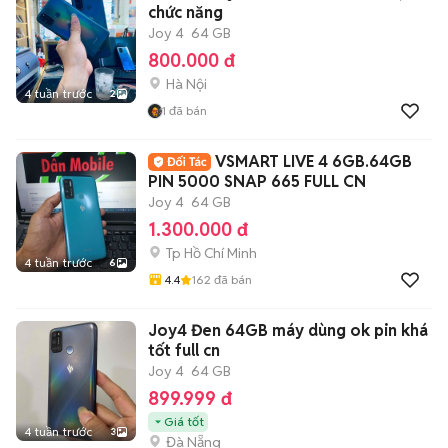
chức năng
Joy 4
64 GB
800.000 đ
Hà Nội
4 tuần trước
2
1
đã bán
VSMART LIVE 4 6GB.64GB
PIN 5000 SNAP 665 FULL CN
Joy 4
64 GB
1.300.000 đ
Tp Hồ Chí Minh
4 tuần trước
6
4.4
162
đã bán
Joy4 Đen 64GB máy dùng ok pin khá
tốt full cn
Joy 4
64 GB
899.999 đ
Giá tốt
4 tuần trước
3
Đà Nẵng