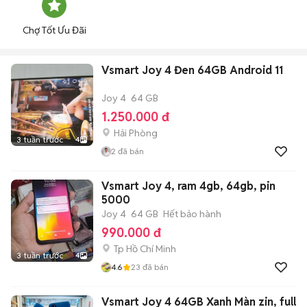
Chợ Tốt Ưu Đãi
Vsmart Joy 4 Đen 64GB Android 11
Joy 4
64 GB
1.250.000 đ
Hải Phòng
3 tuần trước
4
2
đã bán
Vsmart Joy 4, ram 4gb, 64gb, pin
5000
Joy 4
64 GB
Hết bảo hành
990.000 đ
Tp Hồ Chí Minh
3 tuần trước
4
4.6
23
đã bán
Vsmart Joy 4 64GB Xanh Màn zin, full