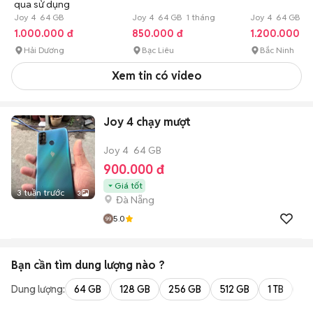
qua sử dụng
Joy 4 64 GB
Joy 4 64 GB 1 tháng
Joy 4 64 GB Hế
1.000.000 đ
850.000 đ
1.200.000 đ
Hải Dương
Bạc Liêu
Bắc Ninh
Xem tin có video
Joy 4 chạy mượt
Joy 4
64 GB
900.000 đ
Giá tốt
3 tuần trước
3
Đà Nẵng
5.0
Bạn cần tìm
dung lượng
nào ?
Dung lượng:
64 GB
128 GB
256 GB
512 GB
1 TB
2 