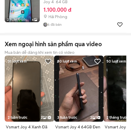
Joy 4
64 GB
1.100.000 đ
Hải Phòng
2 tuần trước
6
6
đã bán
Xem ngoại hình sản phẩm qua video
Mua bán dễ dàng khi xem tin có video
31
lượt xem
80
lượt xem
50
lượt xem
2 tuần trước
2
1
3 tuần trước
2
1
2 tháng trước
Vsmart Joy 4 Xanh Đã
Vsmart Joy 4 64GB Đen
Vsmart Joy 4