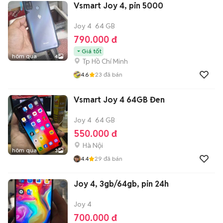
Vsmart Joy 4, pin 5000
Joy 4
64 GB
790.000 đ
Giá tốt
hôm qua
4
Tp Hồ Chí Minh
4.6
23
đã bán
Vsmart Joy 4 64GB Đen
Joy 4
64 GB
550.000 đ
Hà Nội
hôm qua
3
4.4
29
đã bán
Joy 4, 3gb/64gb, pin 24h
Joy 4
700.000 đ