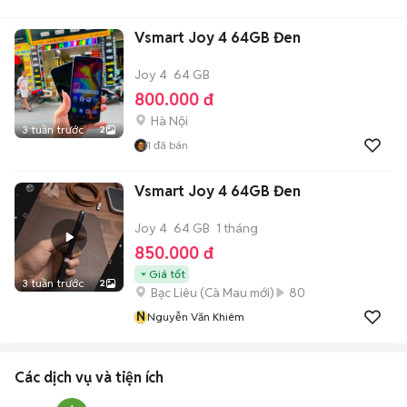
Vsmart Joy 4 64GB Đen
Joy 4
64 GB
800.000 đ
Hà Nội
3 tuần trước
2
1
đã bán
Vsmart Joy 4 64GB Đen
Joy 4
64 GB
1 tháng
850.000 đ
Giá tốt
3 tuần trước
2
Bạc Liêu
(
Cà Mau
mới)
80
N
Nguyễn Văn Khiêm
Các dịch vụ và tiện ích