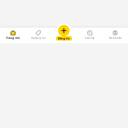
Trang chủ
Quản lý tin
Liên hệ
Tài khoản
Đăng tin
109.000 Bình chọn
Tải ứng dụng Chợ Tốt
Về Chợ Tốt
Quy chế sàn