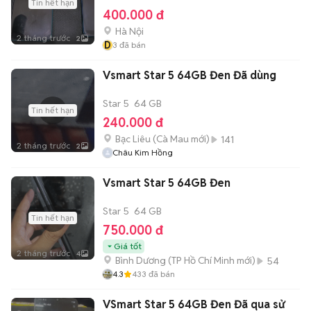
Tin hết hạn
400.000 đ
Hà Nội
2 tháng trước
2
D
3
đã bán
Vsmart Star 5 64GB Đen Đã dùng
Star 5
64 GB
Tin hết hạn
240.000 đ
Bạc Liêu
(
Cà Mau
mới)
141
2 tháng trước
2
Châu Kim Hồng
Vsmart Star 5 64GB Đen
Star 5
64 GB
Tin hết hạn
750.000 đ
Giá tốt
2 tháng trước
4
Bình Dương
(
TP Hồ Chí Minh
mới)
54
4.3
433
đã bán
VSmart Star 5 64GB Đen Đã qua sử