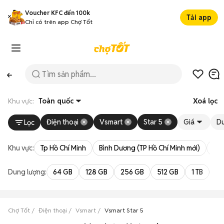
Voucher KFC đến 100k
Tải app
Chỉ có trên app Chợ Tốt
Khu vực:
Toàn quốc
Xoá lọc
Điện thoại
Vsmart
Star 5
Giá
Du
Lọc
Khu vực:
Tp Hồ Chí Minh
Bình Dương (TP Hồ Chí Minh mới)
Bà 
Dung lượng:
64 GB
128 GB
256 GB
512 GB
1 TB
2 
Chợ Tốt
Điện thoại
Vsmart
Vsmart Star 5