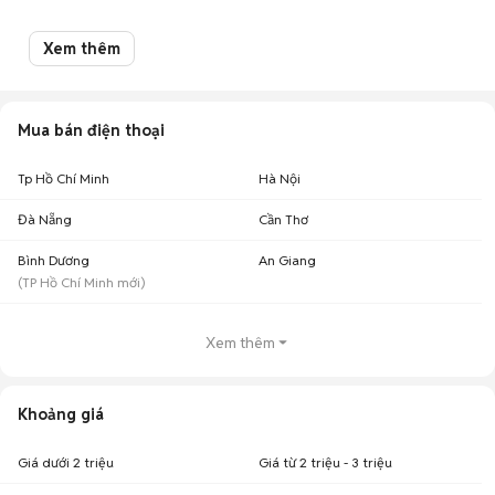
Mua bán Vsmart Star 5 cũ
Xem thêm
Chợ Tốt có 20 tin đăng bán, mua Vsmart Star 5 cũ với nhiều khoảng giá
giúp người dùng dễ dàng tìm kiếm và so sánh giá cả.
Chợ Tốt - Nơi mua bán Vsmart Star 5 cũ giá tốt nhất!
Mua bán điện thoại
Tp Hồ Chí Minh
Hà Nội
Đà Nẵng
Cần Thơ
Bình Dương
An Giang
(
TP Hồ Chí Minh
mới)
Xem thêm
Khoảng giá
Giá dưới 2 triệu
Giá từ 2 triệu - 3 triệu