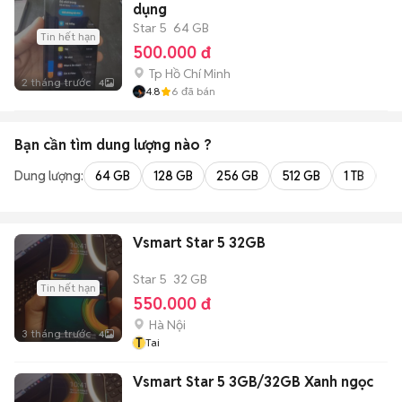
dụng
Star 5
64 GB
Tin hết hạn
500.000 đ
Tp Hồ Chí Minh
2 tháng trước
4
4.8
6
đã bán
Bạn cần tìm
dung lượng
nào ?
Dung lượng:
64 GB
128 GB
256 GB
512 GB
1 TB
2 
Vsmart Star 5 32GB
Star 5
32 GB
Tin hết hạn
550.000 đ
Hà Nội
3 tháng trước
4
T
Tai
Vsmart Star 5 3GB/32GB Xanh ngọc