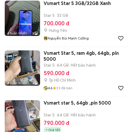
Vsmart Star 5 3GB/32GB Xanh
Star 5
32 GB
700.000 đ
Hưng Yên
4 tuần trước
2
N
Nguyễn Bùi Mạnh Cường
Vsmart Star 5, ram 4gb, 64gb, pin
5000
Star 5
64 GB
Hết bảo hành
590.000 đ
Tp Hồ Chí Minh
4 tuần trước
4
4.6
23
đã bán
Vsmart star 5, 64gb ,pin 5000
Star 5
64 GB
Hết bảo hành
790.000 đ
Giá tốt