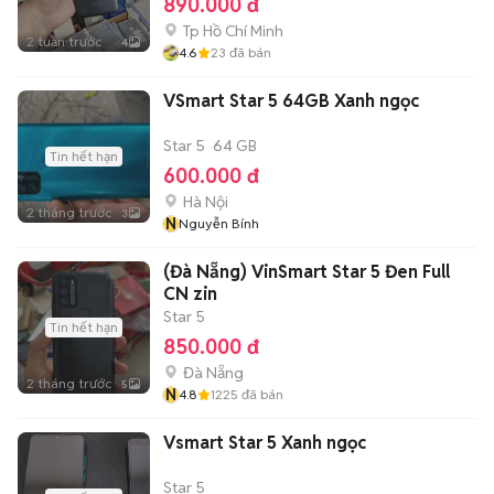
890.000 đ
Tp Hồ Chí Minh
2 tuần trước
4
4.6
23
đã bán
VSmart Star 5 64GB Xanh ngọc
Star 5
64 GB
Tin hết hạn
600.000 đ
Hà Nội
2 tháng trước
3
N
Nguyễn Bính
(Đà Nẵng) VinSmart Star 5 Đen Full
CN zin
Star 5
Tin hết hạn
850.000 đ
Đà Nẵng
2 tháng trước
5
N
4.8
1225
đã bán
Vsmart Star 5 Xanh ngọc
Star 5