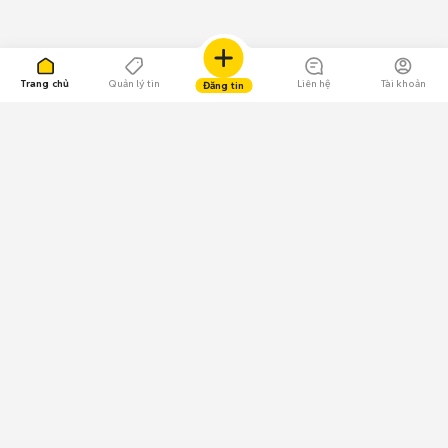
Trang chủ
Quản lý tin
Liên hệ
Tài khoản
Đăng tin
109.000 Bình chọn
Tải ứng dụng Chợ Tốt
Về Chợ Tốt
Quy chế sàn
Chính sách bảo mật
Giải quyết tranh chấp
CÔNG TY TNHH CHỢ TỐT - Người đại diện theo pháp luật:
Nguyễn Trọng Tấn; GPDKKD: 0312120782 do Sở KH & ĐT TP.HCM cấp ngày