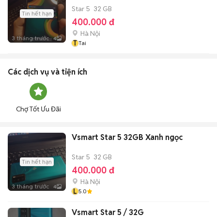
Star 5
32 GB
Tin hết hạn
400.000 đ
Hà Nội
3 tháng trước
4
T
Tai
Các dịch vụ và tiện ích
Chợ Tốt Ưu Đãi
Vsmart Star 5 32GB Xanh ngọc
Star 5
32 GB
Tin hết hạn
400.000 đ
Hà Nội
3 tháng trước
4
L
5.0
Vsmart Star 5 / 32G