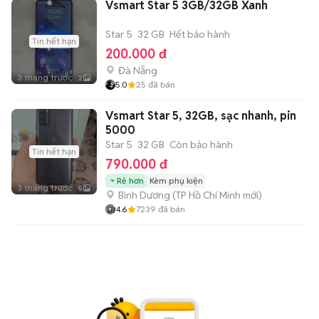
Vsmart Star 5 3GB/32GB Xanh
Star 5
32 GB
Hết bảo hành
Tin hết hạn
200.000 đ
Đà Nẵng
3 tháng trước
2
5.0
25
đã bán
Vsmart Star 5, 32GB, sạc nhanh, pin
5000
Star 5
32 GB
Còn bảo hành
Tin hết hạn
790.000 đ
Rẻ hơn
Kèm phụ kiện
3 tháng trước
5
Bình Dương
(
TP Hồ Chí Minh
mới)
4.6
7239
đã bán