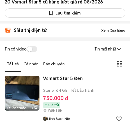
20 Vsmart Star 5 cũ hàng lướt giá rẻ 08/2026
Lưu tìm kiếm
Siêu thị điện tử
Xem Cửa hàng
Tin có video
Tin mới nhất
Tất cả
Cá nhân
Bán chuyên
Vsmart Star 5 Đen
Star 5
64 GB
Hết bảo hành
750.000 đ
Giá tốt
1 tuần trước
2
Đắk Lắk
Minh Bạch Niê