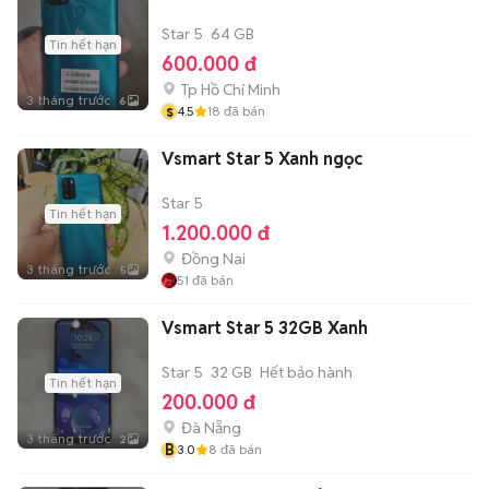
Star 5
64 GB
Tin hết hạn
600.000 đ
Tp Hồ Chí Minh
3 tháng trước
6
s
4.5
18
đã bán
Vsmart Star 5 Xanh ngọc
Star 5
Tin hết hạn
1.200.000 đ
Đồng Nai
3 tháng trước
5
51
đã bán
Vsmart Star 5 32GB Xanh
Star 5
32 GB
Hết bảo hành
Tin hết hạn
200.000 đ
Đà Nẵng
3 tháng trước
2
B
3.0
8
đã bán