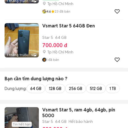
1 tháng trước
4
Tp Hồ Chí Minh
4.6
23
đã bán
Vsmart Star 5 64GB Đen
Star 5
64 GB
700.000 đ
Tp Hồ Chí Minh
1 tháng trước
5
1
đã bán
Bạn cần tìm
dung lượng
nào ?
Dung lượng:
64 GB
128 GB
256 GB
512 GB
1 TB
2 
Vsmart Star 5, ram 4gb, 64gb, pin
5000
Star 5
64 GB
Hết bảo hành
Tin hết hạn