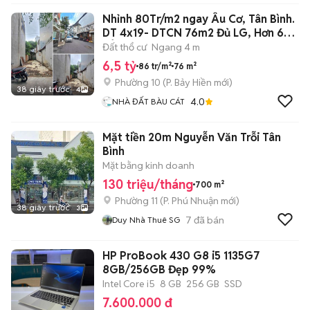
Nhỉnh 80Tr/m2 ngay Âu Cơ, Tân Bình.
DT 4x19- DTCN 76m2 Đủ LG, Hơn 6
TỶ
Đất thổ cư
Ngang 4 m
6,5 tỷ
86 tr/m²
76 m²
Phường 10
(
P. Bảy Hiền
mới)
38 giây trước
4
4.0
NHÀ ĐẤT BÀU CÁT
Mặt tiền 20m Nguyễn Văn Trỗi Tân
Bình
Mặt bằng kinh doanh
130 triệu/tháng
700 m²
Phường 11
(
P. Phú Nhuận
mới)
38 giây trước
3
7
đã bán
Duy Nhà Thuê SG
HP ProBook 430 G8 i5 1135G7
8GB/256GB Đẹp 99%
Intel Core i5
8 GB
256 GB
SSD
7.600.000 đ