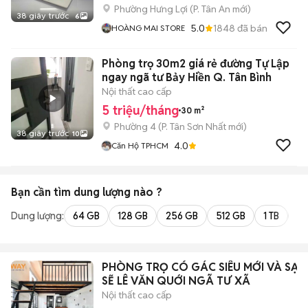
Phường Hưng Lợi
(
P. Tân An
mới)
38 giây trước
6
5.0
1848
đã bán
HOÀNG MAI STORE
Phòng trọ 30m2 giá rẻ đường Tự Lập
ngay ngã tư Bảy Hiền Q. Tân Bình
Nội thất cao cấp
5 triệu/tháng
30 m²
Phường 4
(
P. Tân Sơn Nhất
mới)
38 giây trước
10
4.0
Căn Hộ TPHCM
Bạn cần tìm
dung lượng
nào ?
Dung lượng:
64 GB
128 GB
256 GB
512 GB
1 TB
2 
PHÒNG TRỌ CÓ GÁC SIÊU MỚI VÀ SẠC
SẼ LÊ VĂN QUỚI NGÃ TƯ XÃ
Nội thất cao cấp