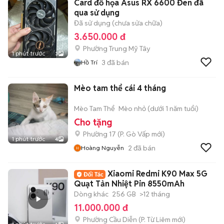
Card đồ họa Asus RX 6600 Đen đã
qua sử dụng
Đã sử dụng (chưa sửa chữa)
3.650.000 đ
Phường Trung Mỹ Tây
1 phút trước
3
3
đã bán
Hồ Trí
Mèo tam thể cái 4 tháng
Mèo Tam Thể
Mèo nhỏ (dưới 1 năm tuổi)
Cho tặng
Phường 17
(
P. Gò Vấp
mới)
1 phút trước
4
2
đã bán
Hoàng Nguyễn
Xiaomi Redmi K90 Max 5G
Quạt Tản Nhiệt Pin 8550mAh
Dòng khác
256 GB
>12 tháng
11.000.000 đ
Phường Cầu Diễn
(
P. Từ Liêm
mới)