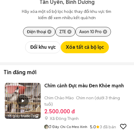
Tân Uyên, Bình Dương
Hãy xóa một số bộ lọc hoặc thay đổi khu vực tìm 
kiếm để xem nhiều kết quả hơn
Điện thoại
ZTE
Axon 10 Pro
Đổi khu vực
Xóa tất cả bộ lọc
Tin đăng mới
Chim cảnh Đực màu Đen Khỏe mạnh
Chim Chào Mào
Chim non (dưới 3 tháng
tuổi)
2.500.000 đ
38 giây trước
2
Xã Đông Thạnh
5.0
3
đã bán
Ơ Đây Chi Co Meo Xinh