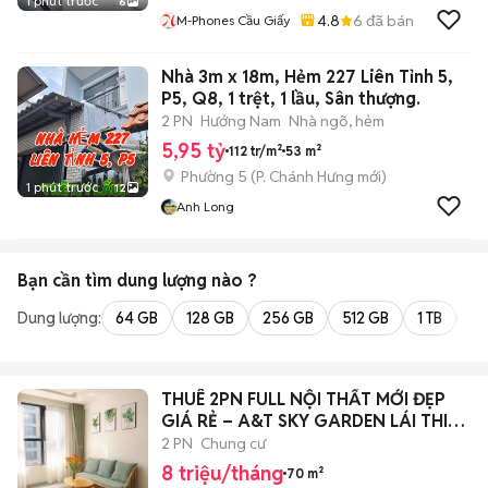
1 phút trước
6
4.8
6
đã bán
M-Phones Cầu Giấy
Nhà 3m x 18m, Hẻm 227 Liên Tỉnh 5,
P5, Q8, 1 trệt, 1 lầu, Sân thượng.
2 PN
Hướng Nam
Nhà ngõ, hẻm
5,95 tỷ
112 tr/m²
53 m²
Phường 5
(
P. Chánh Hưng
mới)
1 phút trước
12
Anh Long
Bạn cần tìm
dung lượng
nào ?
Dung lượng:
64 GB
128 GB
256 GB
512 GB
1 TB
2 
THUÊ 2PN FULL NỘI THẤT MỚI ĐẸP
GIÁ RẺ – A&T SKY GARDEN LÁI THIÊU
8TR
2 PN
Chung cư
8 triệu/tháng
70 m²