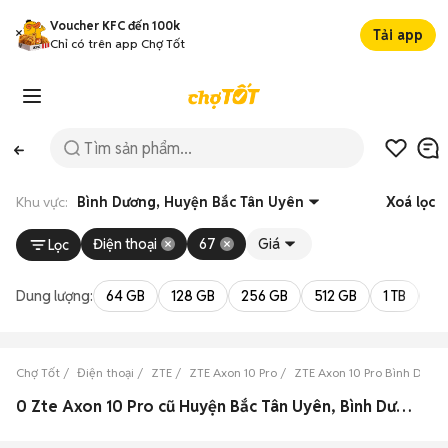
Voucher KFC đến 100k
Tải app
Chỉ có trên app Chợ Tốt
Khu vực:
Bình Dương, Huyện Bắc Tân Uyên
Xoá lọc
Điện thoại
67
Giá
Lọc
Dung lượng:
64 GB
128 GB
256 GB
512 GB
1 TB
2 
Chợ Tốt
Điện thoại
ZTE
ZTE Axon 10 Pro
ZTE Axon 10 Pro Bình Dươn
0 Zte Axon 10 Pro cũ Huyện Bắc Tân Uyên, Bình Dương đẹp