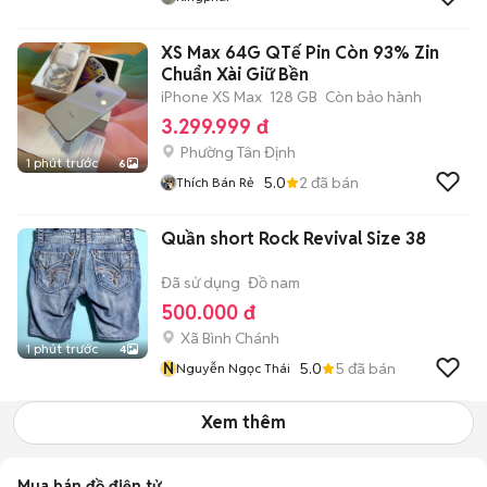
XS Max 64G QTế Pin Còn 93% Zin
Chuẩn Xài Giữ Bền
iPhone XS Max
128 GB
Còn bảo hành
3.299.999 đ
Phường Tân Định
1 phút trước
6
5.0
2
đã bán
Thích Bán Rẻ
Quần short Rock Revival Size 38
Đã sử dụng
Đồ nam
500.000 đ
Xã Bình Chánh
1 phút trước
4
N
5.0
5
đã bán
Nguyễn Ngọc Thái
Xem thêm
Mua bán đồ điện tử