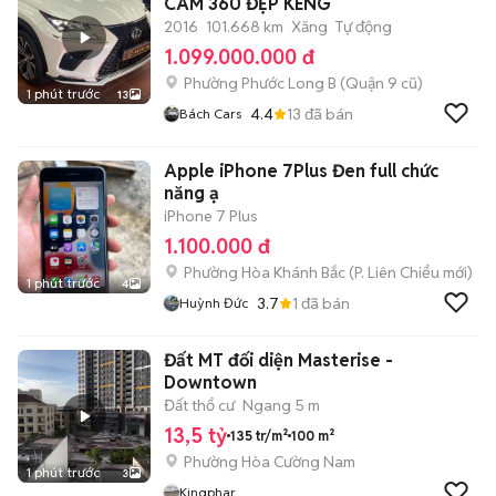
CAM 360 ĐẸP KENG
2016
101.668 km
Xăng
Tự động
1.099.000.000 đ
Phường Phước Long B (Quận 9 cũ)
1 phút trước
13
4.4
13
đã bán
Bách Cars
Apple iPhone 7Plus Đen full chức
năng ạ
iPhone 7 Plus
1.100.000 đ
Phường Hòa Khánh Bắc
(
P. Liên Chiểu
mới)
1 phút trước
4
3.7
1
đã bán
Huỳnh Đức
Đất MT đối diện Masterise -
Downtown
Đất thổ cư
Ngang 5 m
13,5 tỷ
135 tr/m²
100 m²
Phường Hòa Cường Nam
1 phút trước
3
Kingphar