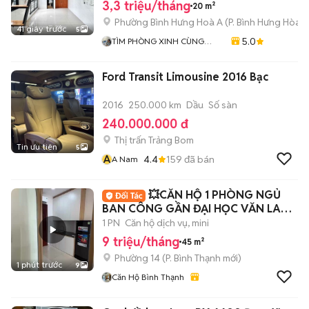
3,3 triệu/tháng
20 m²
Phường Bình Hưng Hoà A
(
P. Bình Hưng Hòa
m
41 giây trước
5
5.0
TÌM PHÒNG XINH CÙNG
MÌNH
Ford Transit Limousine 2016 Bạc
2016
250.000 km
Dầu
Số sàn
240.000.000 đ
Thị trấn Trảng Bom
Tin ưu tiên
5
A
4.4
159
đã bán
A Nam
💥CĂN HỘ 1 PHÒNG NGỦ
BAN CÔNG GẦN ĐẠI HỌC VĂN LANG
CS2 -FULL NT
1 PN
Căn hộ dịch vụ, mini
9 triệu/tháng
45 m²
Phường 14
(
P. Bình Thạnh
mới)
1 phút trước
9
Căn Hộ Bình Thạnh