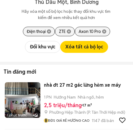
Thủ Dầu Một, Bình Dương
Hãy xóa một số bộ lọc hoặc thay đổi khu vực tìm 
kiếm để xem nhiều kết quả hơn
Điện thoại
ZTE
Axon 10 Pro
Đổi khu vực
Xóa tất cả bộ lọc
Tin đăng mới
nhà đt 27 m2 gác lửng hẻm xe máy
1 PN
Hướng Nam
Nhà ngõ, hẻm
2,5 triệu/tháng
17 m²
Phường Hiệp Thành
(
P. Tân Thới Hiệp
mới)
1 phút trước
4
B
1147
đã bán
BĐS GIÁ RẺ HƯƠNG CAO