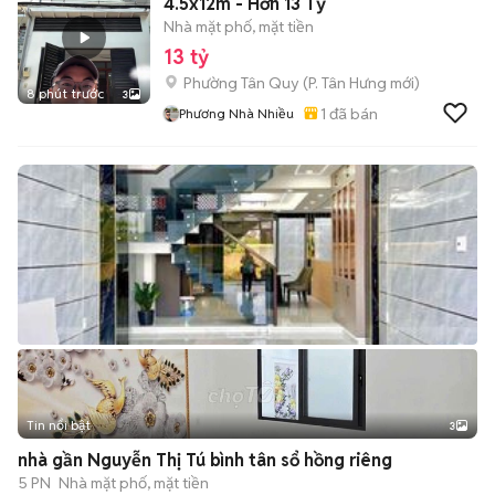
4.5x12m - Hơn 13 Tỷ
Nhà mặt phố, mặt tiền
13 tỷ
Phường Tân Quy
(
P. Tân Hưng
mới)
8 phút trước
3
1
đã bán
Phương Nhà Nhiều
Tin nổi bật
3
nhà gần Nguyễn Thị Tú bình tân sổ hồng riêng
5 PN
Nhà mặt phố, mặt tiền