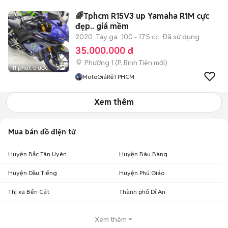
🌈Tphcm R15V3 up Yamaha R1M cực
đẹp.. giá mềm
2020
Tay ga
100 - 175 cc
Đã sử dụng
35.000.000 đ
Phường 1
(
P. Bình Tiên
mới)
11 phút trước
3
MotoGiáRẻTPHCM
Xem thêm
Mua bán đồ điện tử
Huyện Bắc Tân Uyên
Huyện Bàu Bàng
Huyện Dầu Tiếng
Huyện Phú Giáo
Thị xã Bến Cát
Thành phố Dĩ An
Xem thêm