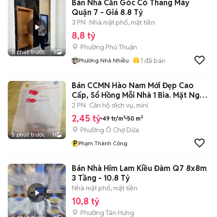
Bán Nhà Căn Góc Có Thang Máy
Quận 7 - Giá 8.8 Tỷ
3 PN
Nhà mặt phố, mặt tiền
8,8 tỷ
Phường Phú Thuận
5 phút trước
3
1
đã bán
Phương Nhà Nhiều
Bán CCMN Hào Nam Mới Đẹp Cao
Cấp, Sổ Hồng Mỗi Nhà 1 Bìa. Mặt Ngõ
Ô Tô
2 PN
Căn hộ dịch vụ, mini
2,45 tỷ
49 tr/m²
50 m²
Phường Ô Chợ Dừa
5 phút trước
11
P
Phạm Thành Công
Bán Nhà Him Lam Kiều Đàm Q7 8x8m
3 Tầng - 10.8 Tỷ
Nhà mặt phố, mặt tiền
10,8 tỷ
Phường Tân Hưng