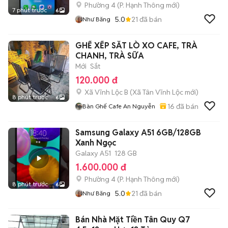
Phường 4
(
P. Hạnh Thông
mới)
7 phút trước
6
5.0
21
đã bán
Như Băng
GHẾ XẾP SẮT LÒ XO CAFE, TRÀ
CHANH, TRÀ SỮA
Mới
Sắt
120.000 đ
Xã Vĩnh Lộc B
(
Xã Tân Vĩnh Lộc
mới)
8 phút trước
6
16
đã bán
Bàn Ghế Cafe An Nguyễn
Samsung Galaxy A51 6GB/128GB
Xanh Ngọc
Galaxy A51
128 GB
1.600.000 đ
Phường 4
(
P. Hạnh Thông
mới)
8 phút trước
6
5.0
21
đã bán
Như Băng
Bán Nhà Mặt Tiền Tân Quy Q7