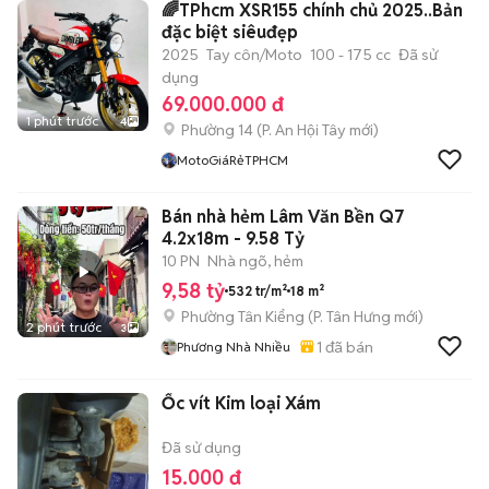
🌈TPhcm XSR155 chính chủ 2025..Bản
đặc biệt siêuđẹp
2025
Tay côn/Moto
100 - 175 cc
Đã sử
dụng
69.000.000 đ
1 phút trước
4
Phường 14
(
P. An Hội Tây
mới)
MotoGiáRẻTPHCM
Bán nhà hẻm Lâm Văn Bền Q7
4.2x18m - 9.58 Tỷ
10 PN
Nhà ngõ, hẻm
9,58 tỷ
532 tr/m²
18 m²
Phường Tân Kiểng
(
P. Tân Hưng
mới)
2 phút trước
3
1
đã bán
Phương Nhà Nhiều
Ốc vít Kim loại Xám
Đã sử dụng
15.000 đ