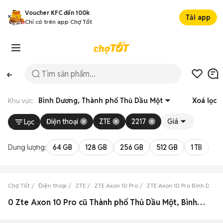
Voucher KFC đến 100k
Tải app
Chỉ có trên app Chợ Tốt
Khu vực:
Bình Dương, Thành phố Thủ Dầu Một
Xoá lọc
Điện thoại
ZTE
2217
Giá
Lọc
Dung lượng:
64 GB
128 GB
256 GB
512 GB
1 TB
2 
Chợ Tốt
Điện thoại
ZTE
ZTE Axon 10 Pro
ZTE Axon 10 Pro Bình Dươn
0 Zte Axon 10 Pro cũ Thành phố Thủ Dầu Một, Bình Dương đẹp