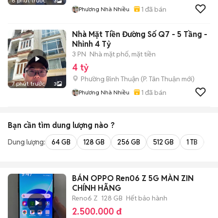
6 phút trước
3
1
đã bán
Phương Nhà Nhiều
Nhà Mặt Tiền Đường Số Q7 - 5 Tầng -
Nhỉnh 4 Tỷ
3 PN
Nhà mặt phố, mặt tiền
4 tỷ
Phường Bình Thuận
(
P. Tân Thuận
mới)
7 phút trước
3
1
đã bán
Phương Nhà Nhiều
Bạn cần tìm
dung lượng
nào ?
Dung lượng:
64 GB
128 GB
256 GB
512 GB
1 TB
2 
BÁN OPPO Ren06 Z 5G MÀN ZIN
CHÍNH HÃNG
Reno6 Z
128 GB
Hết bảo hành
2.500.000 đ