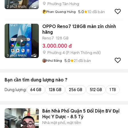
Phường Tân Hưng
2 phút trước
4
P
5.0
10
đã bán
Phan Quang Hưng
OPPO Reno7 128GB màn zin chính
hãng
Reno7
128 GB
3.000.000 đ
Phường 4
(
P. Hạnh Thông
mới)
3 phút trước
6
5.0
21
đã bán
Như Băng
Bạn cần tìm
dung lượng
nào ?
Dung lượng:
64 GB
128 GB
256 GB
512 GB
1 TB
2 
Bán Nhà Phố Quận 5 Đối Diện BV Đại
Học Y Dược - 8.5 Tỷ
Nhà mặt phố, mặt tiền