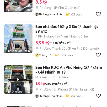
8,5 tỷ
Phường 1
(
P. Chợ Quán
mới)
3 phút trước
3
1
đã bán
Phương Nhà Nhiều
Bán nhà đúc 1 lững 3 lầu 1/ thạnh lộc
29 q12
4 PN
Hướng Tây Nam
Nhà ngõ, hẻm
5,95 tỷ
114 tr/m²
52 m²
Phường Thạnh Lộc
(
P. An Phú Đông
mới)
3 phút trước
12
c
4.5
68
đã bán
Cường
Bán Nhà KDC An Phú Hưng Q7 4x18m
- Giá Nhỉnh 18 Tỷ
Nhà mặt phố, mặt tiền
18 tỷ
250 tr/m²
72 m²
Phường Tân Phong
(
P. Tân Hưng
mới)
4 phút trước
3
1
đã bán
Phương Nhà Nhiều