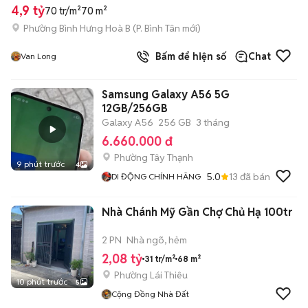
4,9 tỷ
70 tr/m²
70 m²
Phường Bình Hưng Hoà B
(
P. Bình Tân
mới)
Bấm để hiện số
Chat
Van Long
Samsung Galaxy A56 5G
12GB/256GB
Galaxy A56
256 GB
3 tháng
6.660.000 đ
Phường Tây Thạnh
9 phút trước
4
5.0
13
đã bán
DI ĐỘNG CHÍNH HÃNG
Nhà Chánh Mỹ Gần Chợ Chủ Hạ 100tr
2 PN
Nhà ngõ, hẻm
2,08 tỷ
31 tr/m²
68 m²
Phường Lái Thiêu
10 phút trước
5
Cộng Đồng Nhà Đất