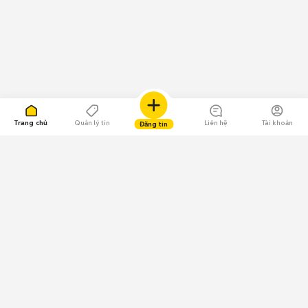
Trang chủ
Quản lý tin
Liên hệ
Tài khoản
Đăng tin
109.000 Bình chọn
Tải ứng dụng Chợ Tốt
Về Chợ Tốt
Quy chế sàn