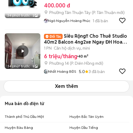
400.000 đ
Phường Tân Thuận Tây
(
P. Tân Thuận
mới)
34 phút trước
2
1
đã bán
Ngô Nguyễn Hoàng Phúc
Siêu Rộng!! Cho Thuê Studio
40m2 Balcon 4ng2xe Ngay ĐH Hoa
Sen ĐH UEH
1 PN
Căn hộ dịch vụ, mini
6 triệu/tháng
40 m²
Phường 14
(
P. Diên Hồng
mới)
34 phút trước
5
5.0
3
đã bán
Nhất Hoàng BĐS
Xem thêm
Mua bán đồ điện tử
Thành phố Thủ Dầu Một
Huyện Bắc Tân Uyên
Huyện Bàu Bàng
Huyện Dầu Tiếng