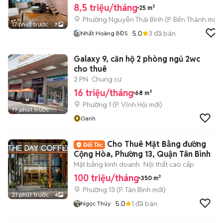
8,5 triệu/tháng
25 m²
Phường Nguyễn Thái Bình
(
P. Bến Thành
mới)
17 phút trước
7
5.0
3
đã bán
Nhất Hoàng BĐS
Galaxy 9, căn hộ 2 phòng ngủ 2wc
cho thuê
2 PN
Chung cư
16 triệu/tháng
68 m²
Phường 1
(
P. Vĩnh Hội
mới)
19 phút trước
O
Oanh
Cho Thuê Mặt Bằng đường
Cộng Hòa, Phường 13, Quận Tân Bình
Mặt bằng kinh doanh
Nội thất cao cấp
100 triệu/tháng
350 m²
Phường 13
(
P. Tân Bình
mới)
21 phút trước
4
5.0
1
đã bán
Ngọc Thúy