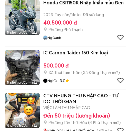
Honda CBR150R Nhập khẩu màu Đen
2023
Tay côn/Moto
Đã sử dụng
40.500.000 đ
Phường Phú Thạnh
5 phút trước
2
NgOanh
IC Carbon Raider 150 Kim loại
500.000 đ
Xã Thới Tam Thôn
(
Xã Đông Thạnh
mới)
3.0
Nghĩa
5 phút trước
8
CTV NHƯNG THU NHẬP CAO - TỰ
DO THỜI GIAN
VIỆC LÀM THU NHẬP CAO
Đến 50 triệu (lương khoán)
Phường Tân Thới Hòa
(
P. Phú Thạnh
mới)
8 phút trước
5
1
đã bán
KINH DOANH NHÀ PHỐ HCM