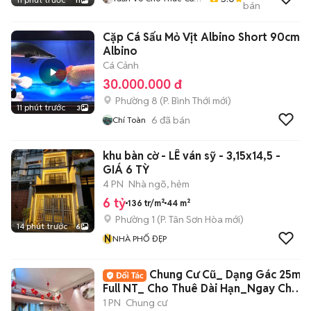
11
bán
Hộ Phòng Trọ
Cặp Cá Sấu Mỏ Vịt Albino Short 90cm
Albino
Cá Cảnh
30.000.000 đ
Phường 8
(
P. Bình Thới
mới)
11 phút trước
3
6
đã bán
Chí Toàn
khu bàn cờ - LÊ ván sỹ - 3,15x14,5 -
GIÁ 6 TỲ
4 PN
Nhà ngõ, hẻm
6 tỷ
136 tr/m²
44 m²
Phường 1
(
P. Tân Sơn Hòa
mới)
14 phút trước
6
N
NHÀ PHỐ ĐẸP
Chung Cư Cũ_ Dạng Gác 25m2
Full NT_ Cho Thuê Dài Hạn_Ngay Chợ
BThanh
1 PN
Chung cư