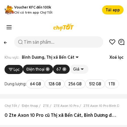
Voucher KFC đến 100k
Tải app
Chỉ có trên app Chợ Tốt
Khu vực:
Bình Dương, Thị xã Bến Cát
Xoá lọc
Điện thoại
67
Giá
Lọc
Dung lượng:
64 GB
128 GB
256 GB
512 GB
1 TB
2 
Chợ Tốt
Điện thoại
ZTE
ZTE Axon 10 Pro
ZTE Axon 10 Pro Bình Dươn
0 Zte Axon 10 Pro cũ Thị xã Bến Cát, Bình Dương đẹp