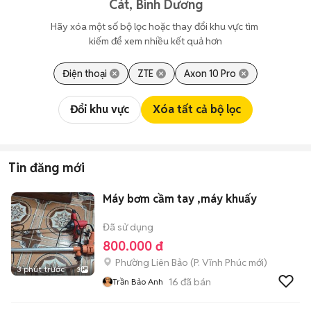
Cát, Bình Dương
Hãy xóa một số bộ lọc hoặc thay đổi khu vực tìm 
kiếm để xem nhiều kết quả hơn
Điện thoại
ZTE
Axon 10 Pro
Đổi khu vực
Xóa tất cả bộ lọc
Tin đăng mới
Máy bơm cầm tay ,máy khuấy
Đã sử dụng
800.000 đ
Phường Liên Bảo
(
P. Vĩnh Phúc
mới)
3 phút trước
3
16
đã bán
Trần Bảo Anh