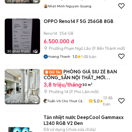
25 phút trước
3
Nhat Minh Nguyen Quang
OPPO Reno14 F 5G 256GB 8GB
Reno14
256 GB
6.500.000 đ
Phường Phạm Ngũ Lão
(
P. Bến Thành
mới)
30 phút trước
3
1.0
1
đã bán
Hoang Thanh
PHÒNG GIÁ SIU ZẺ BAN
CÔNG_SẴN NỘI THẤT_MỚI
100%_BÀ HOM_TỈNH LỘ 10_Q6
3,8 triệu/tháng
30 m²
Phường 14
(
P. Phú Lâm
mới)
13
đã
5.0
Tuấn Võ Cho Thuê Căn
31 phút trước
5
bán
Hộ Phòng Trọ
Tản nhiệt nước DeepCool Gammaxx
L240 RGB V2 Đen
Đã sử dụng (chưa sửa chữa)