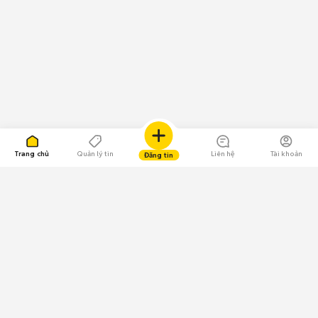
Trang chủ
Quản lý tin
Liên hệ
Tài khoản
Đăng tin
109.000 Bình chọn
Tải ứng dụng Chợ Tốt