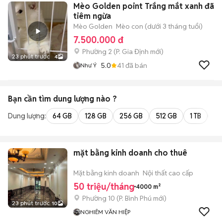
Mèo Golden point Trắng mắt xanh đã
tiêm ngừa
Mèo Golden
Mèo con (dưới 3 tháng tuổi)
7.500.000 đ
Phường 2
(
P. Gia Định
mới)
23 phút trước
4
5.0
41
đã bán
Như Ý
Bạn cần tìm
dung lượng
nào ?
Dung lượng:
64 GB
128 GB
256 GB
512 GB
1 TB
2 
mặt bằng kinh doanh cho thuê
Mặt bằng kinh doanh
Nội thất cao cấp
50 triệu/tháng
4000 m²
Phường 10
(
P. Bình Phú
mới)
23 phút trước
10
NGHIÊM VĂN HIỆP