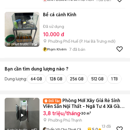
Bể cá cảnh Kính
Đã sử dụng
10.000 đ
Phường Phố Huế
(
P. Hai Bà Trưng
mới)
10 phút trước
2
P
7
đã bán
Phạm Khiêm
Bạn cần tìm
dung lượng
nào ?
Dung lượng:
64 GB
128 GB
256 GB
512 GB
1 TB
2 
Phòng Mới Xây Giá Rẻ Sinh
Viên Sẵn Nội Thất - Ngã Tư 4 Xã Gần
ĐH VUH
3,8 triệu/tháng
30 m²
Phường Phú Thạnh
13
đã
5.0
Tuấn Võ Cho Thuê Căn
11 phút trước