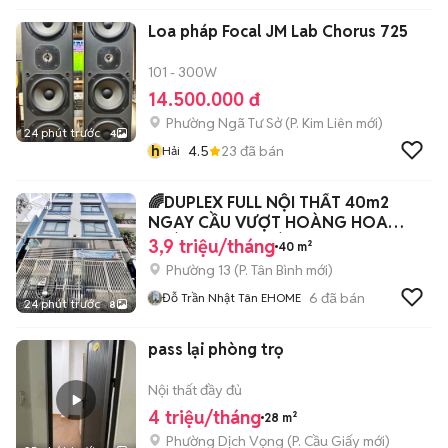
Loa pháp Focal JM Lab Chorus 725
101 - 300W
14.500.000 đ
Phường Ngã Tư Sở
(
P. Kim Liên
mới)
24 phút trước
4
h
4.5
23
đã bán
Hải
🌈DUPLEX FULL NỘI THẤT 40m2
NGAY CẦU VƯỢT HOÀNG HOA
THÁM CỘNG HOÀ
3,9 triệu/tháng
40 m²
Phường 13
(
P. Tân Bình
mới)
6
đã bán
Đỗ Trần Nhật Tân EHOME
24 phút trước
8
pass lại phòng trọ
Nội thất đầy đủ
4 triệu/tháng
28 m²
Phường Dịch Vọng
(
P. Cầu Giấy
mới)