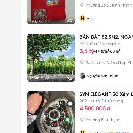
Phường 26
(
P. Bình Thạnh
H
Hiep
40 giây trước
3
BÁN ĐẤT 82,5M2, NGA
Đất thổ cư
Ngang 6 m
3,6 tỷ
44 tr/m²
83 m²
Xã Nhơn Đức
(
Xã Hiệp Ph
Nguyễn Văn Thuận
1 phút trước
3
SYM ELEGANT 50 Xám 
2021
Xe số
Đã sử dụng
4.500.000 đ
Phường Phú Thạnh
5.0
1
đã bán