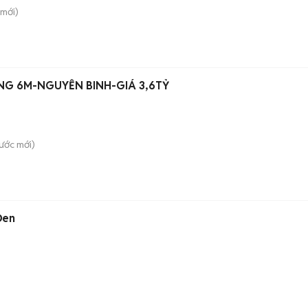
mới)
NG 6M-NGUYỄN BINH-GIÁ 3,6TỶ
ước
mới)
Đen