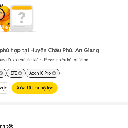
phù hợp tại Huyện Châu Phú, An Giang
hay đổi khu vực tìm kiếm để xem nhiều kết quả hơn
ZTE
Axon 10 Pro
 vực
Xóa tất cả bộ lọc
nh tốt