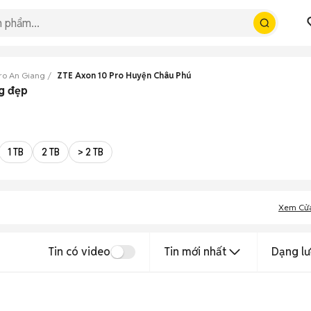
ro An Giang
ZTE Axon 10 Pro Huyện Châu Phú
g đẹp
1 TB
2 TB
> 2 TB
Xem Cử
Tin có video
Tin mới nhất
Dạng lư