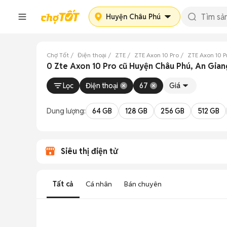
Huyện Châu Phú
Chợ Tốt
Điện thoại
ZTE
ZTE Axon 10 Pro
ZTE Axon 10 P
0 Zte Axon 10 Pro cũ Huyện Châu Phú, An Gian
Lọc
Điện thoại
67
Giá
Dung lượng:
64 GB
128 GB
256 GB
512 GB
Siêu thị điện tử
Tất cả
Cá nhân
Bán chuyên