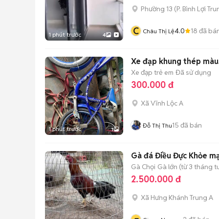
Phường 13
(
P. Bình Lợi Tr
C
4.0
18
đã bá
Châu Thị Lệ
1 phút trước
4
Xe đạp khung thép màu
Xe đạp trẻ em
Đã sử dụng
300.000 đ
Xã Vĩnh Lộc A
15
đã bán
Đỗ Thị Thu
1 phút trước
1
Gà đá Điều Đực Khỏe m
Gà Chọi
Gà lớn (từ 3 tháng t
2.500.000 đ
Xã Hưng Khánh Trung A