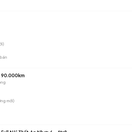
i)
 bán
ỏ 90.000km
ộng
ơng
mới)