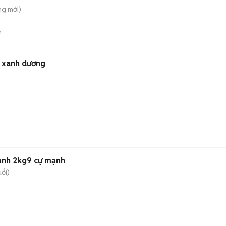
ung
mới)
n
 xanh dương
ạnh 2kg9 cự mạnh
uổi)