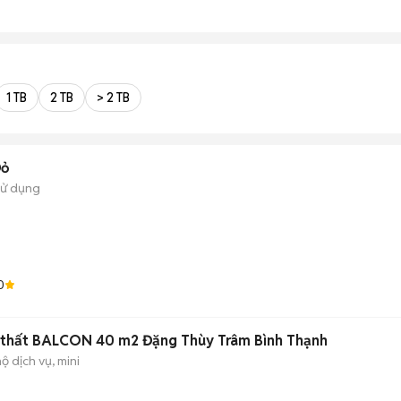
1 TB
2 TB
> 2 TB
Đỏ
sử dụng
0
ội thất BALCON 40 m2 Đặng Thùy Trâm Bình Thạnh
ộ dịch vụ, mini