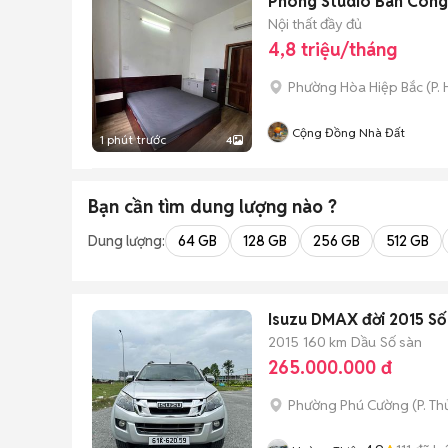
Phòng Studio Ban Công 
Nội thất đầy đủ
4,8 triệu/tháng
Phường Hòa Hiệp Bắc
(
P.
Cộng Đồng Nhà Đất
1 phút trước
4
Bạn cần tìm
dung lượng
nào ?
Dung lượng:
64 GB
128 GB
256 GB
512 GB
Isuzu DMAX đời 2015 Số
2015
160 km
Dầu
Số sàn
265.000.000 đ
Phường Phú Cường
(
P. T