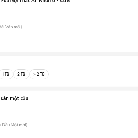
Full Nội Thất An Nhơn 6 - 4tr8
 Hải Vân
mới)
1 TB
2 TB
> 2 TB
 sàn một cầu
hủ Dầu Một
mới)