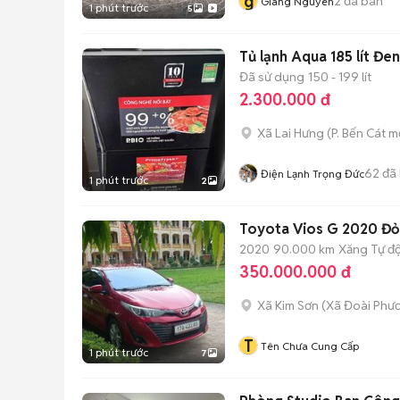
g
2
đã bán
Giang Nguyen
1 phút trước
5
Tủ lạnh Aqua 185 lít Đen
Đã sử dụng
150 - 199 lít
2.300.000 đ
Xã Lai Hưng
(
P. Bến Cát
mớ
62
đã
Điện Lạnh Trọng Đức
1 phút trước
2
Toyota Vios G 2020 Đ
2020
90.000 km
Xăng
Tự đ
350.000.000 đ
Xã Kim Sơn
(
Xã Đoài Phư
T
Tên Chưa Cung Cấp
1 phút trước
7