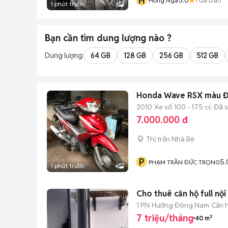
H
Hồng Nga
1 phút trước
3
Bạn cần tìm
dung lượng
nào ?
Dung lượng:
64 GB
128 GB
256 GB
512 GB
Honda Wave RSX màu 
2010
Xe số
100 - 175 cc
Đã 
7.000.000 đ
Thị trấn Nhà Bè
P
5.
PHẠM TRẦN ĐỨC TRỌNG
1 phút trước
4
Cho thuê căn hộ full n
1 PN
Hướng Đông Nam
Căn h
7 triệu/tháng
40 m²