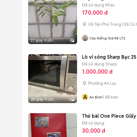
Đã sử dụng
Khác
170.000 đ
Xã Tân Phú Trung
(
Xã Củ 
Cây Kiểng Giá Rẻ LT2
27 giây trước
1
Đã sử dụng
Sharp
1.000.000 đ
Phường An Lạc
A
1
đã bán
An Bình
38 giây trước
5
Thẻ bài One Piece Giấy
Đã sử dụng
30.000 đ