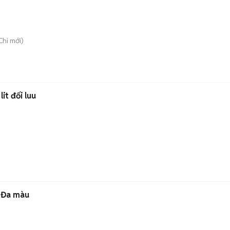
Chi
mới)
Lò vi sóng Sharp Bạc 25 lit đối luu
 Đa màu