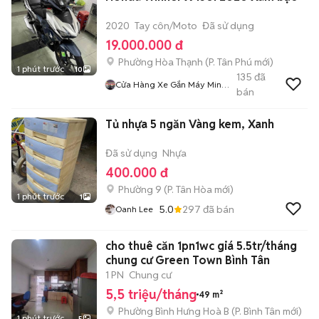
2020
Tay côn/Moto
Đã sử dụng
19.000.000 đ
Phường Hòa Thạnh
(
P. Tân Phú
mới)
1 phút trước
10
135
đã
Cửa Hàng Xe Gắn Máy Minh
bán
Tuấn
Tủ nhựa 5 ngăn Vàng kem, Xanh
Đã sử dụng
Nhựa
400.000 đ
Phường 9
(
P. Tân Hòa
mới)
1 phút trước
1
5.0
297
đã bán
Oanh Lee
cho thuê căn 1pn1wc giá 5.5tr/tháng
chung cư Green Town Bình Tân
1 PN
Chung cư
5,5 triệu/tháng
49 m²
Phường Bình Hưng Hoà B
(
P. Bình Tân
mới)
1 phút trước
5