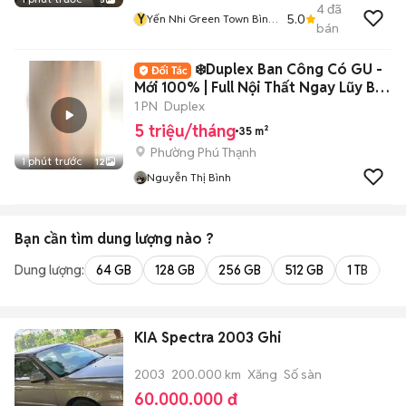
4
đã
Y
5.0
Yến Nhi Green Town Bình
bán
Tân
❄️Duplex Ban Công Có GU -
Mới 100% | Full Nội Thất Ngay Lũy Bán
Bích
1 PN
Duplex
5 triệu/tháng
35 m²
Phường Phú Thạnh
1 phút trước
12
Nguyễn Thị Bình
Bạn cần tìm
dung lượng
nào ?
Dung lượng:
64 GB
128 GB
256 GB
512 GB
1 TB
2 
KIA Spectra 2003 Ghi
2003
200.000 km
Xăng
Số sàn
60.000.000 đ