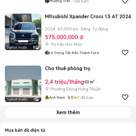
1
đã bán
Phương Trân
Mitsubishi Xpander Cross 1.5 AT 2024
2024
65.000 km
Xăng
Tự động
575.000.000 đ
Thị trấn Hóc Môn
1 phút trước
5
Lê Trọng Tấn Bến Thành Ford
Cho thuê phòng trọ
2,4 triệu/tháng
22 m²
Phường Đông Hưng Thuận
A
3.0
2
đã bán
Anh Nam
1 phút trước
3
Xem thêm
Mua bán đồ điện tử