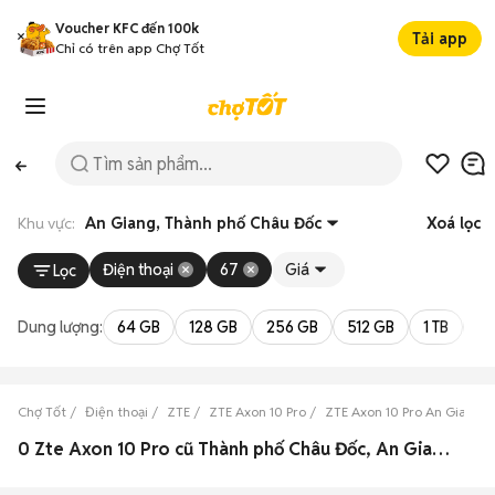
Voucher KFC đến 100k
Tải app
Chỉ có trên app Chợ Tốt
Khu vực:
An Giang, Thành phố Châu Đốc
Xoá lọc
Điện thoại
67
Giá
Lọc
Dung lượng:
64 GB
128 GB
256 GB
512 GB
1 TB
2 
Chợ Tốt
Điện thoại
ZTE
ZTE Axon 10 Pro
ZTE Axon 10 Pro An Giang
0 Zte Axon 10 Pro cũ Thành phố Châu Đốc, An Giang đẹp