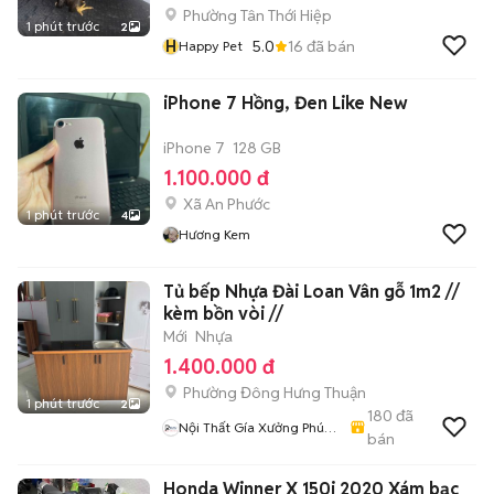
Phường Tân Thới Hiệp
1 phút trước
2
H
5.0
16
đã bán
Happy Pet
iPhone 7 Hồng, Đen Like New
iPhone 7
128 GB
1.100.000 đ
Xã An Phước
1 phút trước
4
Hương Kem
Tủ bếp Nhựa Đài Loan Vân gỗ 1m2 //
kèm bồn vòi //
Mới
Nhựa
1.400.000 đ
Phường Đông Hưng Thuận
1 phút trước
2
180
đã
Nội Thất Gía Xưởng Phúc
bán
An
Honda Winner X 150i 2020 Xám bạc