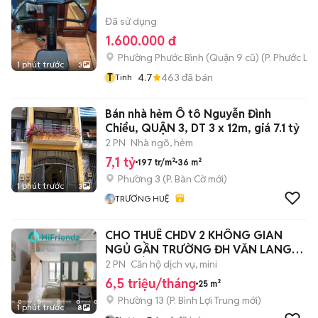
Đã sử dụng
1.600.000 đ
Phường Phước Bình (Quận 9 cũ)
(
P. Phước Lo
1 phút trước
3
T
4.7
463
đã bán
Tinh
Bán nhà hẻm Ô tô Nguyễn Đình
Chiểu, QUẬN 3, DT 3 x 12m, giá 7.1 tỷ
2 PN
Nhà ngõ, hẻm
7,1 tỷ
197 tr/m²
36 m²
Phường 3
(
P. Bàn Cờ
mới)
1 phút trước
3
TRƯƠNG HUỆ
CHO THUÊ CHDV 2 KHÔNG GIAN
NGỦ GẦN TRƯỜNG ĐH VĂN LANG
CS3 - BÌNH THANH
2 PN
Căn hộ dịch vụ, mini
6,5 triệu/tháng
25 m²
Phường 13
(
P. Bình Lợi Trung
mới)
1 phút trước
8