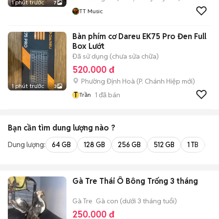
1 phút trước
7
TT Music
Bàn phím cơ Dareu EK75 Pro Đen Full
Box Lướt
Đã sử dụng (chưa sửa chữa)
520.000 đ
Phường Định Hoà
(
P. Chánh Hiệp
mới)
1 phút trước
3
T
1
đã bán
Trần
Bạn cần tìm
dung lượng
nào ?
Dung lượng:
64 GB
128 GB
256 GB
512 GB
1 TB
2 
Gà Tre Thái Ô Bông Trống 3 tháng
Gà Tre
Gà con (dưới 3 tháng tuổi)
250.000 đ