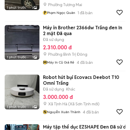
Phường Tương Mai
1 phút trước
3
P
1
đã bán
Phạm Ngọc Quân
Máy in Brother 2366dw Trắng đen In
2 mặt Đã qua
Đã sử dụng
2.310.000 đ
Phường Bình Trị Đông
1 phút trước
1
M
4
đã bán
Máy In Cũ Giá Rẻ
Robot hút bụi Ecovacs Deebot T10
Omni Trắng
Đã sử dụng
Khác
3.000.000 đ
Xã Tịnh Hà
(
Xã Sơn Tịnh
mới)
1 phút trước
3
N
4
đã bán
Nguyễn Xuân Thành
Máy tập thể dục EZSHAPE Đen Đã sử dụ