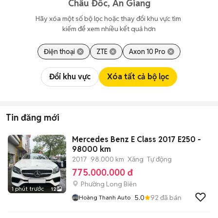
Châu Đốc, An Giang
Hãy xóa một số bộ lọc hoặc thay đổi khu vực tìm 
kiếm để xem nhiều kết quả hơn
Điện thoại
ZTE
Axon 10 Pro
Đổi khu vực
Xóa tất cả bộ lọc
Tin đăng mới
Mercedes Benz E Class 2017 E250 -
98000 km
2017
98.000 km
Xăng
Tự động
775.000.000 đ
Phường Long Biên
1 phút trước
12
5.0
92
đã bán
Hoàng Thanh Auto