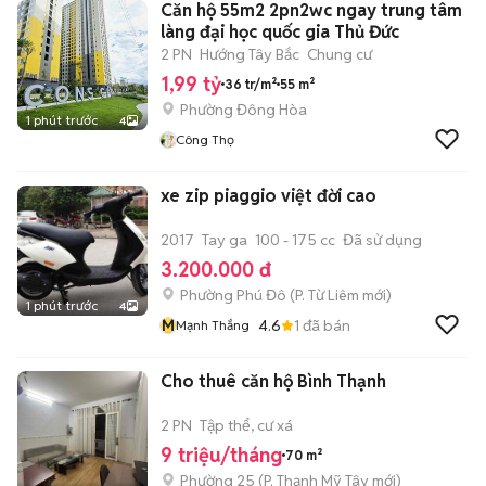
Căn hộ 55m2 2pn2wc ngay trung tâm
làng đại học quốc gia Thủ Đức
2 PN
Hướng Tây Bắc
Chung cư
1,99 tỷ
36 tr/m²
55 m²
Phường Đông Hòa
1 phút trước
4
Công Thọ
xe zip piaggio việt đời cao
2017
Tay ga
100 - 175 cc
Đã sử dụng
3.200.000 đ
Phường Phú Đô
(
P. Từ Liêm
mới)
1 phút trước
4
M
4.6
1
đã bán
Mạnh Thắng
Cho thuê căn hộ Bình Thạnh
2 PN
Tập thể, cư xá
9 triệu/tháng
70 m²
Phường 25
(
P. Thạnh Mỹ Tây
mới)