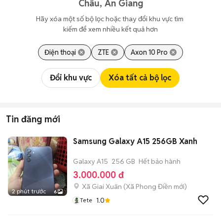
Châu, An Giang
Hãy xóa một số bộ lọc hoặc thay đổi khu vực tìm 
kiếm để xem nhiều kết quả hơn
Điện thoại
ZTE
Axon 10 Pro
Đổi khu vực
Xóa tất cả bộ lọc
Tin đăng mới
Samsung Galaxy A15 256GB Xanh
Galaxy A15
256 GB
Hết bảo hành
3.000.000 đ
Xã Giai Xuân
(
Xã Phong Điền
mới)
2 phút trước
6
1.0
Tete