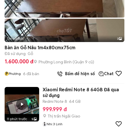
Tin nổi bật
3
Bàn ăn Gỗ Nâu 1m4x80cmx75cm
Đã sử dụng
Gỗ
1.600.000 đ
Phường Long Bình (Quận 9 cũ)
P
6
đã bán
Bấm để hiện số
Chat
Phương
Xiaomi Redmi Note 8 64GB Đã qua
sử dụng
Redmi Note 8
64 GB
999.999 đ
Thị trấn Ngãi Giao
11 phút trước
5
Nhi:3 Linh