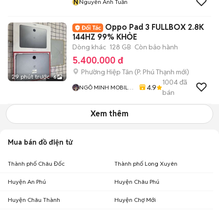
N
Nguyễn Anh Tuấn
Oppo Pad 3 FULLBOX 2.8K
144HZ 99% KHỎE
Dòng khác
128 GB
Còn bảo hành
5.400.000 đ
Phường Hiệp Tân
(
P. Phú Thạnh
mới)
29 phút trước
6
1004
đã
4.9
NGÔ MINH MOBILE
bán
SHOP
Xem thêm
Mua bán đồ điện tử
Thành phố Châu Đốc
Thành phố Long Xuyên
Huyện An Phú
Huyện Châu Phú
Huyện Châu Thành
Huyện Chợ Mới