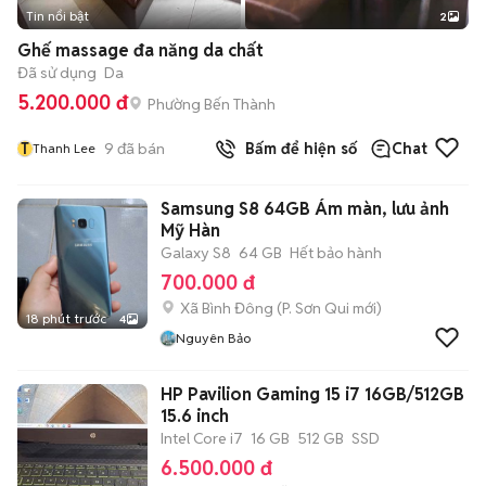
Tin nổi bật
2
Ghế massage đa năng da chất
Đã sử dụng
Da
5.200.000 đ
Phường Bến Thành
T
9
đã bán
Bấm để hiện số
Chat
Thanh Lee
Samsung S8 64GB Ám màn, lưu ảnh
Mỹ Hàn
Galaxy S8
64 GB
Hết bảo hành
700.000 đ
Xã Bình Đông
(
P. Sơn Qui
mới)
18 phút trước
4
Nguyên Bảo
HP Pavilion Gaming 15 i7 16GB/512GB
15.6 inch
Intel Core i7
16 GB
512 GB
SSD
6.500.000 đ