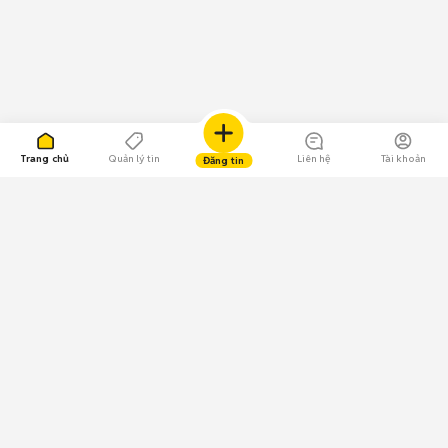
Trang chủ
Quản lý tin
Liên hệ
Tài khoản
Đăng tin
109.000 Bình chọn
Tải ứng dụng Chợ Tốt
Về Chợ Tốt
Quy chế sàn
Chính sách bảo mật
Giải quyết tranh chấp