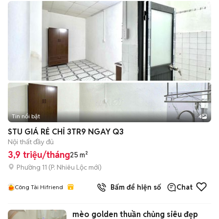
Tin nổi bật
4
STU GIÁ RẺ CHỈ 3TR9 NGAY Q3
Nội thất đầy đủ
3,9 triệu/tháng
25 m²
Phường 11
(
P. Nhiêu Lộc
mới)
Bấm để hiện số
Chat
Công Tài Hifriend
mèo golden thuần chủng siêu đẹp