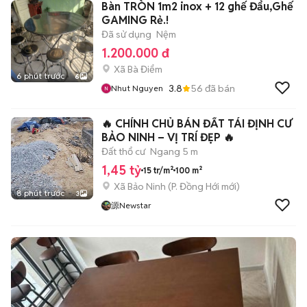
Bàn TRÒN 1m2 inox + 12 ghế Đẩu,Ghế
GAMING Rẻ.!
Đã sử dụng
Nệm
1.200.000 đ
Xã Bà Điểm
6 phút trước
6
3.8
56
đã bán
Nhut Nguyen
🔥 CHÍNH CHỦ BÁN ĐẤT TÁI ĐỊNH CƯ
BẢO NINH – VỊ TRÍ ĐẸP 🔥
Đất thổ cư
Ngang 5 m
1,45 tỷ
15 tr/m²
100 m²
Xã Bảo Ninh
(
P. Đồng Hới
mới)
8 phút trước
3
源Newstar