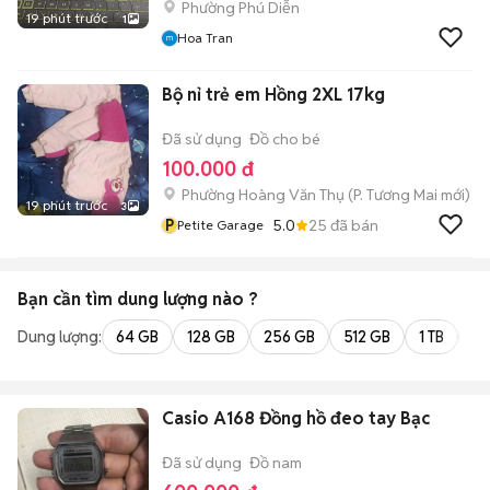
Phường Phú Diễn
19 phút trước
1
Hoa Tran
Bộ nỉ trẻ em Hồng 2XL 17kg
Đã sử dụng
Đồ cho bé
100.000 đ
Phường Hoàng Văn Thụ
(
P. Tương Mai
mới)
19 phút trước
3
P
5.0
25
đã bán
Petite Garage
Bạn cần tìm
dung lượng
nào ?
Dung lượng:
64 GB
128 GB
256 GB
512 GB
1 TB
2 
Casio A168 Đồng hồ đeo tay Bạc
Đã sử dụng
Đồ nam