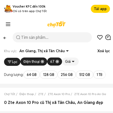
Voucher KFC đến 100k
Tải app
Chỉ có trên app Chợ Tốt
Khu vực:
An Giang, Thị xã Tân Châu
Xoá lọc
Điện thoại
67
Giá
Lọc
Dung lượng:
64 GB
128 GB
256 GB
512 GB
1 TB
2 
Chợ Tốt
Điện thoại
ZTE
ZTE Axon 10 Pro
ZTE Axon 10 Pro An Giang
0 Zte Axon 10 Pro cũ Thị xã Tân Châu, An Giang đẹp