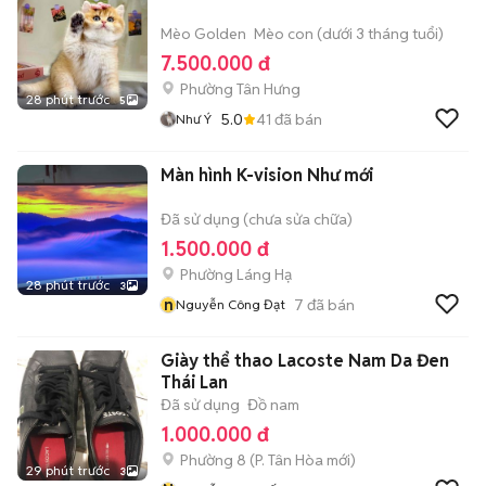
Mèo Golden
Mèo con (dưới 3 tháng tuổi)
7.500.000 đ
Phường Tân Hưng
28 phút trước
5
5.0
41
đã bán
Như Ý
Màn hình K-vision Như mới
Đã sử dụng (chưa sửa chữa)
1.500.000 đ
Phường Láng Hạ
28 phút trước
3
n
7
đã bán
Nguyễn Công Đạt
Giày thể thao Lacoste Nam Da Đen
Thái Lan
Đã sử dụng
Đồ nam
1.000.000 đ
Phường 8
(
P. Tân Hòa
mới)
29 phút trước
3