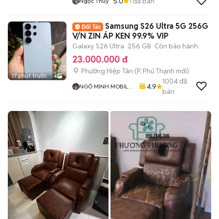
5.0
1
đã bán
Ngọc Thúy
Samsung S26 Ultra 5G 256G
V/N ZIN ÁP KEN 99.9% VIP
Galaxy S26 Ultra
256 GB
Còn bảo hành
23.000.000 đ
Phường Hiệp Tân
(
P. Phú Thạnh
mới)
17 phút trước
4
1004
đã
4.9
NGÔ MINH MOBILE
bán
SHOP