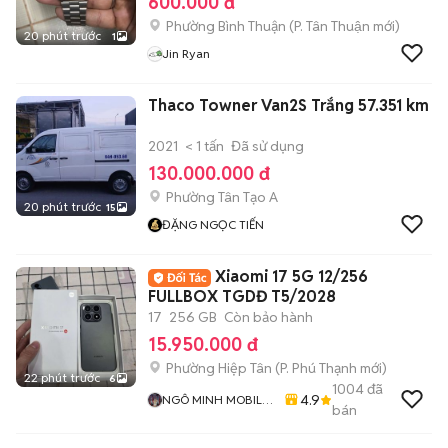
600.000 đ
Phường Bình Thuận
(
P. Tân Thuận
mới)
20 phút trước
1
Jin Ryan
Thaco Towner Van2S Trắng 57.351 km
2021
< 1 tấn
Đã sử dụng
130.000.000 đ
Phường Tân Tạo A
20 phút trước
15
ĐẶNG NGỌC TIẾN
Xiaomi 17 5G 12/256
FULLBOX TGDĐ T5/2028
17
256 GB
Còn bảo hành
15.950.000 đ
Phường Hiệp Tân
(
P. Phú Thạnh
mới)
22 phút trước
6
1004
đã
4.9
NGÔ MINH MOBILE
bán
SHOP