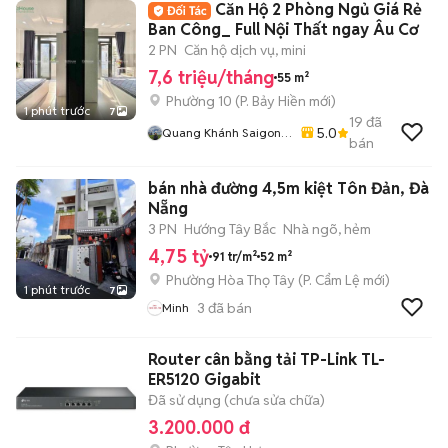
Căn Hộ 2 Phòng Ngủ Giá Rẻ
Ban Công_ Full Nội Thất ngay Âu Cơ
2 PN
Căn hộ dịch vụ, mini
7,6 triệu/tháng
55 m²
Phường 10
(
P. Bảy Hiền
mới)
1 phút trước
7
19
đã
5.0
Quang Khánh Saigon
bán
Homes
bán nhà đường 4,5m kiệt Tôn Đản, Đà
Nẵng
3 PN
Hướng Tây Bắc
Nhà ngõ, hẻm
4,75 tỷ
91 tr/m²
52 m²
Phường Hòa Thọ Tây
(
P. Cẩm Lệ
mới)
1 phút trước
7
3
đã bán
Minh
Router cân bằng tải TP-Link TL-
ER5120 Gigabit
Đã sử dụng (chưa sửa chữa)
3.200.000 đ