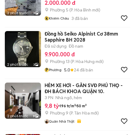
2.000.000 đ
Phường 5
(
P. Hòa Bình
mới)
2 phút trước
3
k
3
đã bán
Khiêm Châu
Đồng hồ Seiko Alpinist Cơ 38mm
Sapphire BH 2028
Đã sử dụng
Đồ nam
9.900.000 đ
Phường 13
(
P. Hòa Hưng
mới)
2 phút trước
3
P
5.0
24
đã bán
Phương
HẺM XE HƠI - GẦN SVĐ PHÚ THỌ -
ĐH BÁCH KHOA QUẬN 10.
3 PN
Nhà ngõ, hẻm
9,8 tỷ
196 tr/m²
50 m²
Phường 9
(
P. Tân Hòa
mới)
2 phút trước
9
Quân Nhà Thật