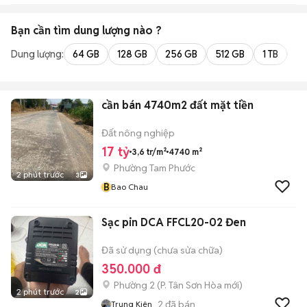
Bạn cần tìm
dung lượng
nào ?
Dung lượng:
64 GB
128 GB
256 GB
512 GB
1 TB
2 
cần bán 4740m2 đất mặt tiền
Đất nông nghiệp
17 tỷ
3,6 tr/m²
4740 m²
Phường Tam Phước
2 phút trước
3
B
Bao Chau
Sạc pin DCA FFCL20-02 Đen
Đã sử dụng (chưa sửa chữa)
350.000 đ
Phường 2
(
P. Tân Sơn Hòa
mới)
2 phút trước
2
2
đã bán
Trung Kiên