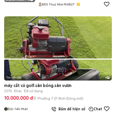
BĐS Thuý Nhà Phố827
Tin nổi bật
4
máy cắt cỏ golf.sân bóng.sân vườn
2015
Khác
Đã sử dụng
10.000.000 đ
Phường 7
(
P. Bình Đông
mới)
Bấm để hiện số
Chat
Đức Tiến Phát