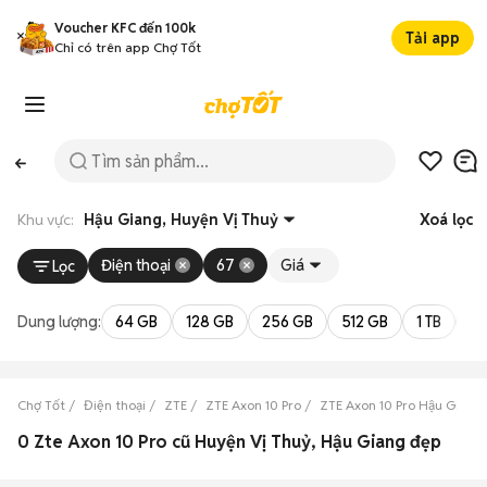
Voucher KFC đến 100k
Tải app
Chỉ có trên app Chợ Tốt
Khu vực:
Hậu Giang, Huyện Vị Thuỷ
Xoá lọc
Điện thoại
67
Giá
Lọc
Dung lượng:
64 GB
128 GB
256 GB
512 GB
1 TB
2 
Chợ Tốt
Điện thoại
ZTE
ZTE Axon 10 Pro
ZTE Axon 10 Pro Hậu Giang
0 Zte Axon 10 Pro cũ Huyện Vị Thuỷ, Hậu Giang đẹp