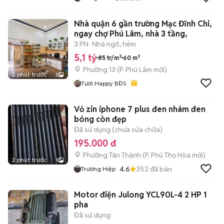
Nhà quận 6 gần trường Mạc Đĩnh Chi,
ngay chợ Phú Lâm, nhà 3 tầng,
3 PN
Nhà ngõ, hẻm
5,1 tỷ
85 tr/m²
60 m²
Phường 13
(
P. Phú Lâm
mới)
2 phút trước
3
Tươi Happy BĐS
Vỏ zin iphone 7 plus đen nhám đen
bóng còn đẹp
Đã sử dụng (chưa sửa chữa)
195.000 đ
Phường Tân Thành
(
P. Phú Thọ Hòa
mới)
2 phút trước
1
4.6
352
đã bán
Trương Hiệp
Motor điện Julong YCL90L-4 2 HP 1
pha
Đã sử dụng