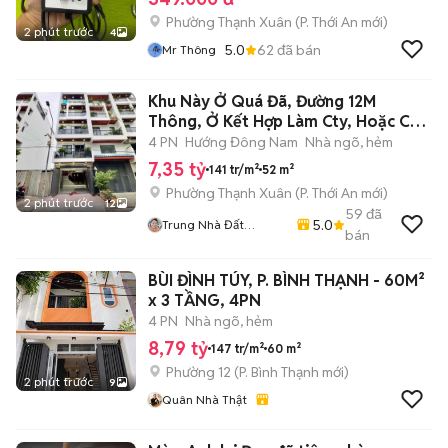
Phường Thạnh Xuân
(
P. Thới An
mới)
2 phút trước
4
5.0
62
đã bán
Mr Thông
Khu Này Ở Quá Đã, Đường 12M
Thông, Ở Kết Hợp Làm Cty, Hoặc Cho
Thuê
4 PN
Hướng Đông Nam
Nhà ngõ, hẻm
7,35 tỷ
141 tr/m²
52 m²
Phường Thạnh Xuân
(
P. Thới An
mới)
2 phút trước
12
59
đã
5.0
Trung Nhà Đất
bán
0901888734
BÙI ĐÌNH TÚY, P. BÌNH THẠNH - 60M²
x 3 TẦNG, 4PN
4 PN
Nhà ngõ, hẻm
8,79 tỷ
147 tr/m²
60 m²
Phường 12
(
P. Bình Thạnh
mới)
2 phút trước
9
Quân Nhà Thật