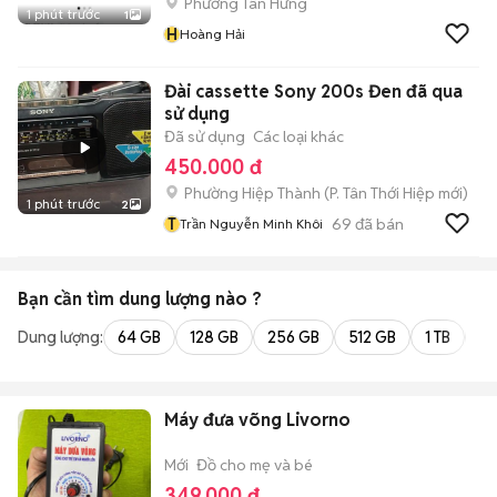
Phường Tân Hưng
1 phút trước
1
H
Hoàng Hải
Đài cassette Sony 200s Đen đã qua
sử dụng
Đã sử dụng
Các loại khác
450.000 đ
Phường Hiệp Thành
(
P. Tân Thới Hiệp
mới)
1 phút trước
2
T
69
đã bán
Trần Nguyễn Minh Khôi
Bạn cần tìm
dung lượng
nào ?
Dung lượng:
64 GB
128 GB
256 GB
512 GB
1 TB
2 
Máy đưa võng Livorno
Mới
Đồ cho mẹ và bé
349.000 đ