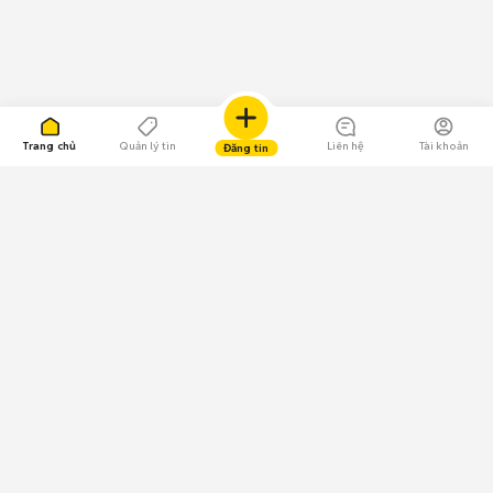
Trang chủ
Quản lý tin
Liên hệ
Tài khoản
Đăng tin
109.000 Bình chọn
Tải ứng dụng Chợ Tốt
Về Chợ Tốt
Quy chế sàn
Chính sách bảo mật
Giải quyết tranh chấp
CÔNG TY TNHH CHỢ TỐT - Người đại diện theo pháp luật:
Nguyễn Trọng Tấn; GPDKKD: 0312120782 do Sở KH & ĐT TP.HCM cấp ngày