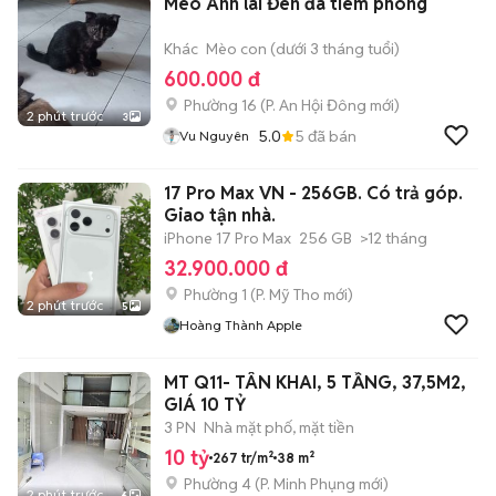
Mèo Anh lai Đen đã tiêm phòng
Khác
Mèo con (dưới 3 tháng tuổi)
600.000 đ
Phường 16
(
P. An Hội Đông
mới)
2 phút trước
3
5.0
5
đã bán
Vu Nguyên
17 Pro Max VN - 256GB. Có trả góp.
Giao tận nhà.
iPhone 17 Pro Max
256 GB
>12 tháng
32.900.000 đ
Phường 1
(
P. Mỹ Tho
mới)
2 phút trước
5
Hoàng Thành Apple
MT Q11- TÂN KHAI, 5 TẦNG, 37,5M2,
GIÁ 10 TỶ
3 PN
Nhà mặt phố, mặt tiền
10 tỷ
267 tr/m²
38 m²
Phường 4
(
P. Minh Phụng
mới)
2 phút trước
6