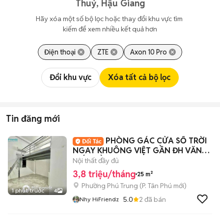
Thuỷ, Hậu Giang
Hãy xóa một số bộ lọc hoặc thay đổi khu vực tìm 
kiếm để xem nhiều kết quả hơn
Điện thoại
ZTE
Axon 10 Pro
Đổi khu vực
Xóa tất cả bộ lọc
Tin đăng mới
PHÒNG GÁC CỬA SỔ TRỜI
NGAY KHUÔNG VIỆT GẦN ĐH VĂN
HIẾN, ĐẦM SEN, Q10
Nội thất đầy đủ
3,8 triệu/tháng
25 m²
Phường Phú Trung
(
P. Tân Phú
mới)
1 phút trước
4
5.0
2
đã bán
Nhy HiFriendz