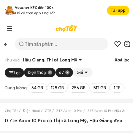
Voucher KFC đến 100k
Tải app
Chỉ có trên app Chợ Tốt
Khu vực:
Hậu Giang, Thị xã Long Mỹ
Xoá lọc
Điện thoại
67
Giá
Lọc
Dung lượng:
64 GB
128 GB
256 GB
512 GB
1 TB
2 
Chợ Tốt
Điện thoại
ZTE
ZTE Axon 10 Pro
ZTE Axon 10 Pro Hậu Giang
0 Zte Axon 10 Pro cũ Thị xã Long Mỹ, Hậu Giang đẹp