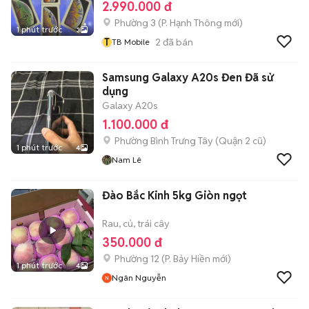
2.990.000 đ
Phường 3
(
P. Hạnh Thông
mới)
1 phút trước
3
T
2
đã bán
TB Mobile
Samsung Galaxy A20s Đen Đã sử
dụng
Galaxy A20s
1.100.000 đ
Phường Bình Trưng Tây (Quận 2 cũ)
1 phút trước
4
Nam Lê
Đào Bắc Kinh 5kg Giòn ngọt
Rau, củ, trái cây
350.000 đ
Phường 12
(
P. Bảy Hiền
mới)
1 phút trước
4
Ngân Nguyễn