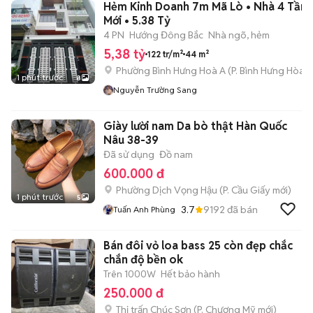
Hẻm Kinh Doanh 7m Mã Lò • Nhà 4 Tần
Mới • 5.38 Tỷ
4 PN
Hướng Đông Bắc
Nhà ngõ, hẻm
5,38 tỷ
122 tr/m²
44 m²
Phường Bình Hưng Hoà A
(
P. Bình Hưng Hòa
m
1 phút trước
8
Nguyễn Trường Sang
Giày lười nam Da bò thật Hàn Quốc
Nâu 38-39
Đã sử dụng
Đồ nam
600.000 đ
Phường Dịch Vọng Hậu
(
P. Cầu Giấy
mới)
1 phút trước
5
3.7
9192
đã bán
Tuấn Anh Phùng
Bán đôi vỏ loa bass 25 còn đẹp chắc
chắn độ bền ok
Trên 1000W
Hết bảo hành
250.000 đ
Thị trấn Chúc Sơn
(
P. Chương Mỹ
mới)