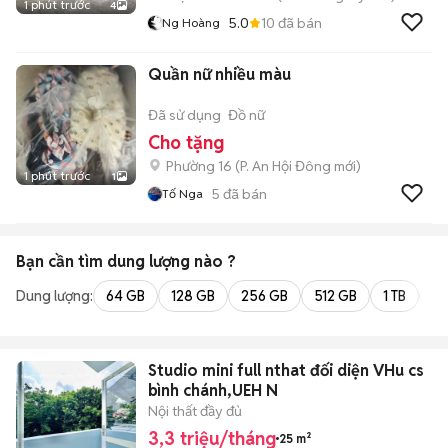
1 phút trước
4
5.0
10
đã bán
Ng Hoàng
Quần nữ nhiều màu
Đã sử dụng
Đồ nữ
Cho tặng
Phường 16
(
P. An Hội Đông
mới)
1 phút trước
1
5
đã bán
Tố Nga
Bạn cần tìm
dung lượng
nào ?
Dung lượng:
64 GB
128 GB
256 GB
512 GB
1 TB
2 
Studio mini full nthat đối diện VHu cs
bình chánh,UEH N
Nội thất đầy đủ
3,3 triệu/tháng
25 m²