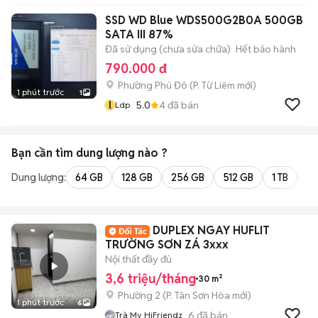
SSD WD Blue WDS500G2B0A 500GB
SATA III 87%
Đã sử dụng (chưa sửa chữa)
Hết bảo hành
790.000 đ
Phường Phú Đô
(
P. Từ Liêm
mới)
1 phút trước
1
l
5.0
4
đã bán
Ldp
Bạn cần tìm
dung lượng
nào ?
Dung lượng:
64 GB
128 GB
256 GB
512 GB
1 TB
2 
DUPLEX NGAY HUFLIT
TRƯỜNG SƠN ZÁ 3xxx
Nội thất đầy đủ
3,6 triệu/tháng
30 m²
Phường 2
(
P. Tân Sơn Hòa
mới)
1 phút trước
6
6
đã bán
Trà My HiFriendz