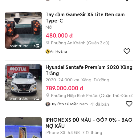
Tay cầm GameSir X5 Lite Đen cam
Type-C
Mới
480.000 đ
Phường An Khánh (Quận 2 cũ)
1 phút trước
6
A
An Hoàng
Hyundai Santafe Premium 2020 Xăng
Trắng
2020
24.000 km
Xăng
Tự động
789.000.000 đ
Phường Hiệp Bình Phước (Quận Thủ Đức cũ)
1 phút trước
19
41
đã bán
Thy Ôtô Cũ Miền Nam
IPHONE XS ĐỦ MÀU - GÓP 0% - BAO
NỢ XẤU
iPhone XS
64 GB
7-12 tháng