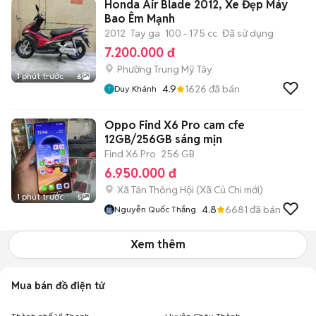
Honda Air Blade 2012, Xe Đẹp Máy
Bao Êm Mạnh
2012
Tay ga
100 - 175 cc
Đã sử dụng
7.200.000 đ
Phường Trung Mỹ Tây
1 phút trước
6
4.9
1626
đã bán
Duy Khánh
Oppo Find X6 Pro cam cfe
12GB/256GB sáng mịn
Find X6 Pro
256 GB
6.950.000 đ
Xã Tân Thông Hội
(
Xã Củ Chi
mới)
1 phút trước
5
4.8
6681
đã bán
Nguyễn Quốc Thắng
Xem thêm
Mua bán đồ điện tử