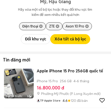
Mỹ, Hậu Giang
Hãy xóa một số bộ lọc hoặc thay đổi khu vực tìm 
kiếm để xem nhiều kết quả hơn
Điện thoại
ZTE
Axon 10 Pro
Đổi khu vực
Xóa tất cả bộ lọc
Tin đăng mới
Apple iPhone 15 Pro 256GB quốc tế
iPhone 15 Pro
256 GB
4-6 tháng
16.800.000 đ
Phường Mỹ Phước
(
P. Long Xuyên
mới)
1 phút trước
5
4.6
120
đã bán
TP Apple Store