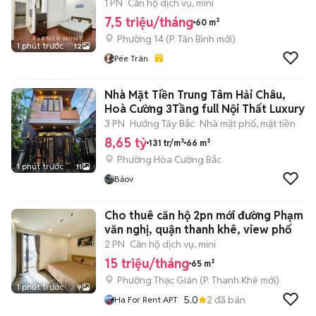
CÁT TÂN BÌNH
1 PN
Căn hộ dịch vụ, mini
7,5 triệu/tháng
60 m²
Phường 14
(
P. Tân Bình
mới)
1 phút trước
12
Pée Trân
Nhà Mặt Tiền Trung Tâm Hải Châu,
Hoà Cường 3Tầng full Nội Thất Luxury
3 PN
Hướng Tây Bắc
Nhà mặt phố, mặt tiền
8,65 tỷ
131 tr/m²
66 m²
Phường Hòa Cường Bắc
1 phút trước
11
Bảov
Cho thuê căn hộ 2pn mới đường Phạm
văn nghị, quận thanh khê, view phố
2 PN
Căn hộ dịch vụ, mini
15 triệu/tháng
65 m²
Phường Thạc Gián
(
P. Thanh Khê
mới)
1 phút trước
9
5.0
2
đã bán
Ha For Rent APT