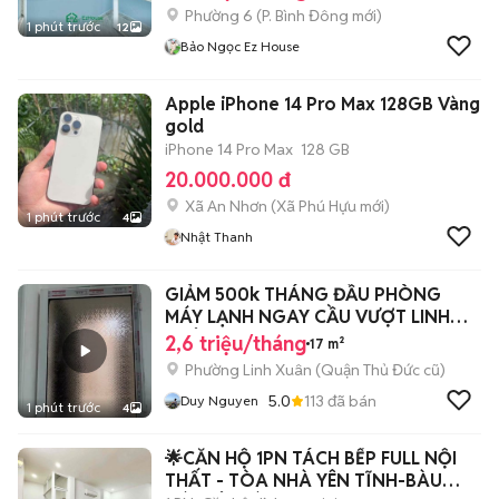
Phường 6
(
P. Bình Đông
mới)
1 phút trước
12
Bảo Ngọc Ez House
Apple iPhone 14 Pro Max 128GB Vàng
gold
iPhone 14 Pro Max
128 GB
20.000.000 đ
Xã An Nhơn
(
Xã Phú Hựu
mới)
1 phút trước
4
Nhật Thanh
GIẢM 500k THÁNG ĐẦU PHÒNG
MÁY LẠNH NGAY CẦU VƯỢT LINH
XUÂN
2,6 triệu/tháng
17 m²
Phường Linh Xuân (Quận Thủ Đức cũ)
5.0
113
đã bán
Duy Nguyen
1 phút trước
4
🌟CĂN HỘ 1PN TÁCH BẾP FULL NỘI
THẤT - TÒA NHÀ YÊN TĨNH-BÀU