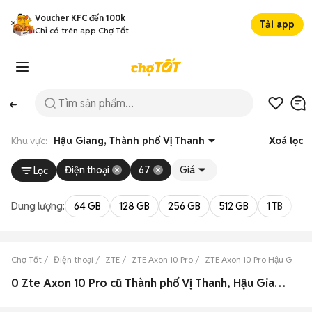
Voucher KFC đến 100k
Tải app
Chỉ có trên app Chợ Tốt
Khu vực:
Hậu Giang, Thành phố Vị Thanh
Xoá lọc
Điện thoại
67
Giá
Lọc
Dung lượng:
64 GB
128 GB
256 GB
512 GB
1 TB
2 
Chợ Tốt
Điện thoại
ZTE
ZTE Axon 10 Pro
ZTE Axon 10 Pro Hậu Giang
0 Zte Axon 10 Pro cũ Thành phố Vị Thanh, Hậu Giang đẹp