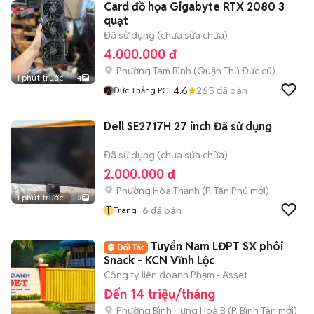
Card đồ họa Gigabyte RTX 2080 3
quạt
Đã sử dụng (chưa sửa chữa)
4.000.000 đ
Phường Tam Bình (Quận Thủ Đức cũ)
1 phút trước
4
4.6
265
đã bán
Đức Thắng PC
Dell SE2717H 27 inch Đã sử dụng
Đã sử dụng (chưa sửa chữa)
2.000.000 đ
Phường Hòa Thạnh
(
P. Tân Phú
mới)
1 phút trước
3
T
6
đã bán
Trang
Tuyển Nam LĐPT SX phôi
Snack - KCN Vĩnh Lộc
Công ty liên doanh Phạm - Asset
Đến 14 triệu/tháng
Phường Bình Hưng Hoà B
(
P. Bình Tân
mới)