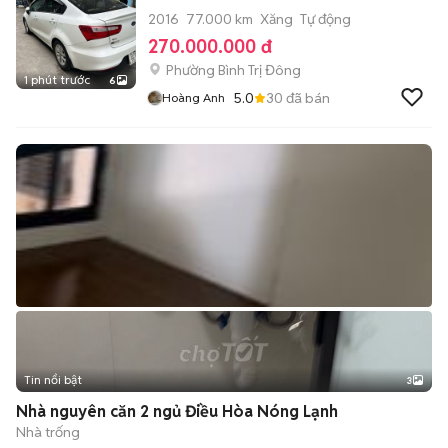
2016
77.000 km
Xăng
Tự động
270.000.000 đ
Phường Bình Trị Đông
1 phút trước
6
5.0
30
đã bán
Hoàng Anh
Tin nổi bật
3
Nhà nguyên căn 2 ngủ Điều Hòa Nóng Lạnh
Nhà trống