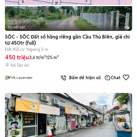
Tin nổi bật
3
SỐC - SỐC Đất sổ hồng riêng gần Cầu Thủ Biên, giá chỉ
từ 450tr (full)
Đất thổ cư
Ngang 5 m
450 triệu
3,6 tr/m²
125 m²
Xã Tân An
Bấm để hiện số
Chat
PVK Lavender