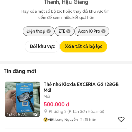
Thanh, Hậu Giang
Hãy xóa một số bộ lọc hoặc thay đổi khu vực tìm 
kiếm để xem nhiều kết quả hơn
Điện thoại
ZTE
Axon 10 Pro
Đổi khu vực
Xóa tất cả bộ lọc
Tin đăng mới
Thẻ nhớ Kioxia EXCERIA G2 128GB
Mới
Mới
500.000 đ
Phường 2
(
P. Tân Sơn Hòa
mới)
1 phút trước
1
V
2
đã bán
Việt Long Nguyễn