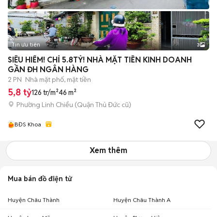
Tin ưu tiên
3
SIÊU HIẾM! CHỈ 5.8TỶ! NHÀ MẶT TIỀN KINH DOANH
GẦN ĐH NGÂN HÀNG
2 PN
Nhà mặt phố, mặt tiền
5,8 tỷ
126 tr/m²
46 m²
Phường Linh Chiểu (Quận Thủ Đức cũ)
BĐS Khoa
Xem thêm
Mua bán đồ điện tử
Huyện Châu Thành
Huyện Châu Thành A