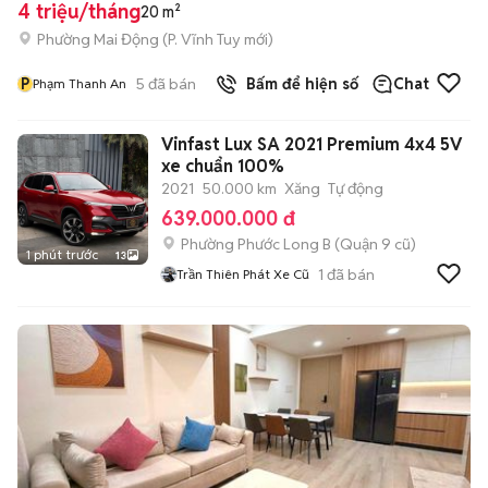
4 triệu/tháng
20 m²
Phường Mai Động
(
P. Vĩnh Tuy
mới)
P
5
đã bán
Bấm để hiện số
Chat
Phạm Thanh An
Vinfast Lux SA 2021 Premium 4x4 5V
xe chuẩn 100%
2021
50.000 km
Xăng
Tự động
639.000.000 đ
Phường Phước Long B (Quận 9 cũ)
1 phút trước
13
1
đã bán
Trần Thiên Phát Xe Cũ