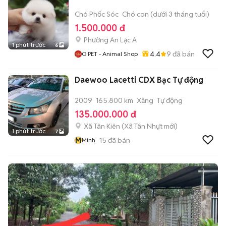
Chó Phốc Sóc
Chó con (dưới 3 tháng tuổi)
1.500.000 đ
Phường An Lạc A
1 phút trước
6
4.4
9
đã bán
O PET - Animal Shop
Daewoo Lacetti CDX Bạc Tự động
2009
165.800 km
Xăng
Tự động
135.000.000 đ
Xã Tân Kiên
(
Xã Tân Nhựt
mới)
1 phút trước
7
M
15
đã bán
Minh