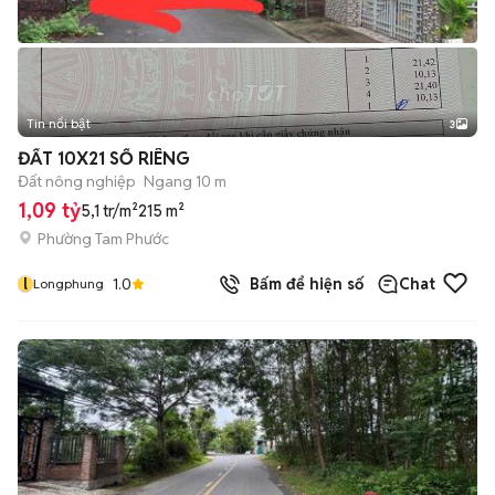
Tin nổi bật
3
ĐẤT 10X21 SỔ RIÊNG
Đất nông nghiệp
Ngang 10 m
1,09 tỷ
5,1 tr/m²
215 m²
Phường Tam Phước
l
1.0
Bấm để hiện số
Chat
Longphung