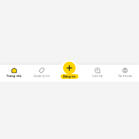
Trang chủ
Quản lý tin
Liên hệ
Tài khoản
Đăng tin
109.000 Bình chọn
Tải ứng dụng Chợ Tốt