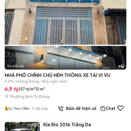
Tin nổi bật
8
+
2
NHÀ PHỐ CHÍNH CHỦ HẺM THÔNG XE TẢI VI VU
5 PN
Hướng Đông
Nhà ngõ, hẻm
6,9 tỷ
137 tr/m²
51 m²
Phường Bình Trị Đông
L
5
đã bán
Bấm để hiện số
Chat
Lý Thục HIền
Kia Rio 2016 Trắng Da