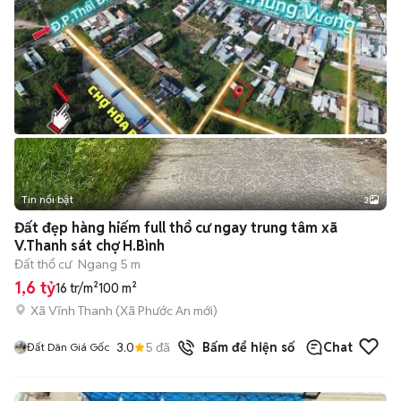
Tin nổi bật
3
Đất đẹp hàng hiếm full thổ cư ngay trung tâm xã
V.Thanh sát chợ H.Bình
Đất thổ cư
Ngang 5 m
1,6 tỷ
16 tr/m²
100 m²
Xã Vĩnh Thanh
(
Xã Phước An
mới)
3.0
5
đã bán
Bấm để hiện số
Chat
Đất Dân Giá Gốc