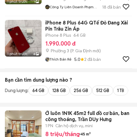
1 phút trước
1
18
đã bán
Công Ty Liên Doanh Phạm
Asset
iPhone 8 Plus 64G QTế Đỏ Đang Xài
Pin Trâu Zin Áp
iPhone 8 Plus
64 GB
1.990.000 đ
Phường 3
(
P. Gia Định
mới)
1 phút trước
6
5.0
2
đã bán
Thích Bán Rẻ
Bạn cần tìm
dung lượng
nào ?
Dung lượng:
64 GB
128 GB
256 GB
512 GB
1 TB
2 
Ở luôn 1N1K 45m2 full đồ cơ bản, ban
công thoáng, Trần DUy Hưng
1 PN
Căn hộ dịch vụ, mini
8 triệu/tháng
45 m²