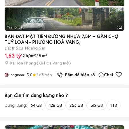
Tin nổi bật
3
BÁN ĐẤT MẶT TIỀN ĐƯỜNG NHỰA 7,5M – GẦN CHỢ
TUÝ LOAN - PHƯỜNG HOÀ VANG,
Đất thổ cư
Ngang 5 m
1,63 tỷ
12 tr/m²
135 m²
Xã Hòa Phong
(
Xã Hòa Vang
mới)
5.0
2
đã bán
Bấm để hiện số
Chat
Sangland
Bạn cần tìm
dung lượng
nào ?
Dung lượng:
64 GB
128 GB
256 GB
512 GB
1 TB
2 