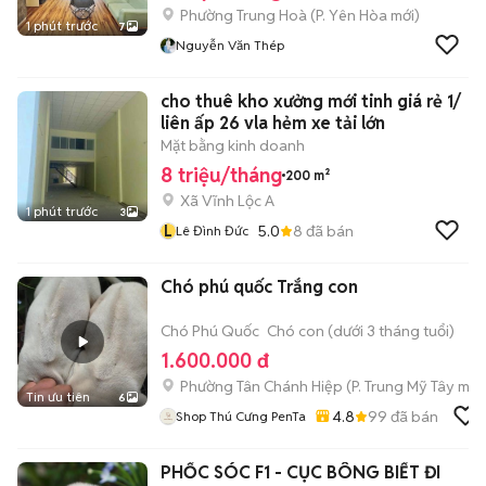
Phường Trung Hoà
(
P. Yên Hòa
mới)
1 phút trước
7
Nguyễn Văn Thép
cho thuê kho xưởng mới tinh giá rẻ 1/
liên ấp 26 vla hẻm xe tải lớn
Mặt bằng kinh doanh
8 triệu/tháng
200 m²
Xã Vĩnh Lộc A
1 phút trước
3
L
5.0
8
đã bán
Lê Đình Đức
Chó phú quốc Trắng con
Chó Phú Quốc
Chó con (dưới 3 tháng tuổi)
1.600.000 đ
Phường Tân Chánh Hiệp
(
P. Trung Mỹ Tây
mới
Tin ưu tiên
6
4.8
99
đã bán
Shop Thú Cưng PenTa
PHỐC SÓC F1 - CỤC BÔNG BIẾT ĐI