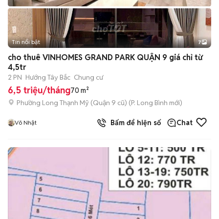
Tin nổi bật
7
+
2
cho thuê VINHOMES GRAND PARK QUẬN 9 giá chỉ từ
4,5tr
2 PN
Hướng Tây Bắc
Chung cư
6,5 triệu/tháng
70 m²
Phường Long Thạnh Mỹ (Quận 9 cũ)
(
P. Long Bình
mới)
Bấm để hiện số
Chat
Võ Nhật