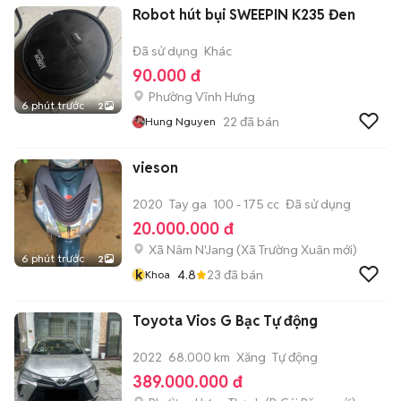
Robot hút bụi SWEEPIN K235 Đen
Đã sử dụng
Khác
90.000 đ
Phường Vĩnh Hưng
6 phút trước
2
22
đã bán
Hung Nguyen
vieson
2020
Tay ga
100 - 175 cc
Đã sử dụng
20.000.000 đ
Xã Nâm N'Jang
(
Xã Trường Xuân
mới)
6 phút trước
2
k
4.8
23
đã bán
Khoa
Toyota Vios G Bạc Tự động
2022
68.000 km
Xăng
Tự động
389.000.000 đ