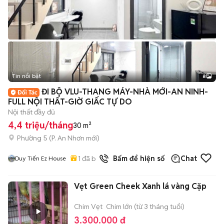
Tin nổi bật
8
+
2
ĐI BỘ VLU-THANG MÁY-NHÀ MỚI-AN NINH-
FULL NỘI THẤT-GIỜ GIẤC TỰ DO
Nội thất đầy đủ
4,4 triệu/tháng
30 m²
Phường 5
(
P. An Nhơn
mới)
1
đã bán
Bấm để hiện số
Chat
Duy Tiến Ez House
Vẹt Green Cheek Xanh lá vàng Cặp
Chim Vẹt
Chim lớn (từ 3 tháng tuổi)
3.300.000 đ