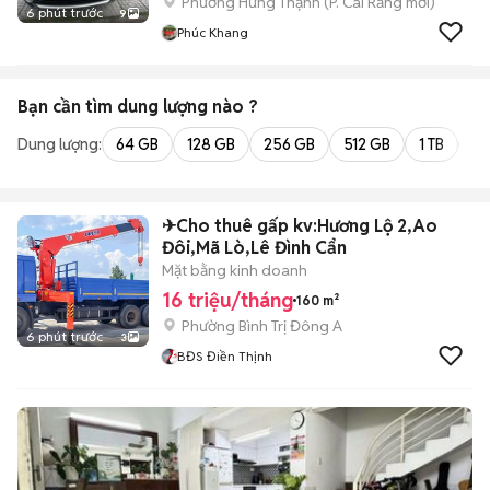
Phường Hưng Thạnh
(
P. Cái Răng
mới)
6 phút trước
9
Phúc Khang
Bạn cần tìm
dung lượng
nào ?
Dung lượng:
64 GB
128 GB
256 GB
512 GB
1 TB
2 
✈Cho thuê gấp kv:Hương Lộ 2,Ao
Đôi,Mã Lò,Lê Đình Cẩn
Mặt bằng kinh doanh
16 triệu/tháng
160 m²
Phường Bình Trị Đông A
6 phút trước
3
BĐS Điền Thịnh