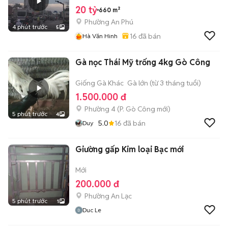
20 tỷ
660 m²
Phường An Phú
4 phút trước
5
16
đã bán
Hà Văn Hinh
Gà nọc Thái Mỹ trống 4kg Gò Công
Giống Gà Khác
Gà lớn (từ 3 tháng tuổi)
1.500.000 đ
Phường 4
(
P. Gò Công
mới)
5 phút trước
4
5.0
16
đã bán
Duy
Giường gấp Kim loại Bạc mới
Mới
200.000 đ
Phường An Lạc
5 phút trước
1
Duc Le