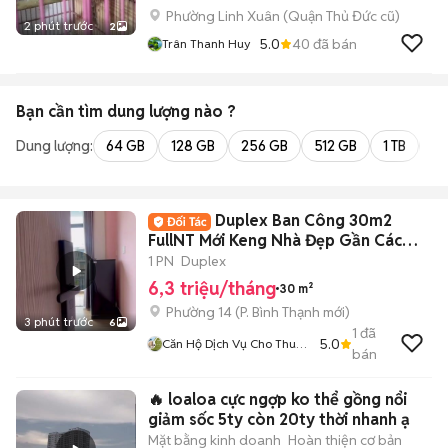
Phường Linh Xuân (Quận Thủ Đức cũ)
2 phút trước
2
5.0
40
đã bán
Trân Thanh Huy
Bạn cần tìm
dung lượng
nào ?
Dung lượng:
64 GB
128 GB
256 GB
512 GB
1 TB
2 
Duplex Ban Công 30m2
FullNT Mới Keng Nhà Đẹp Gần Các
Trường Đại Học
1 PN
Duplex
6,3 triệu/tháng
30 m²
Phường 14
(
P. Bình Thạnh
mới)
3 phút trước
6
1
đã
5.0
Căn Hộ Dịch Vụ Cho Thuê
bán
TPHCM
🔥 loaloa cực ngợp ko thể gồng nổi
giảm sốc 5ty còn 20ty thời nhanh ạ
Mặt bằng kinh doanh
Hoàn thiện cơ bản