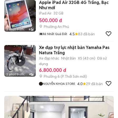
Apple iPad Air 32GB 4G Trắng, Bạc
Như mới
iPad Air
32 GB
500.000 đ
Phường An Phú
2 phút trước
6
4.5
83
đã bán
Rẻ Nhất Quả Đất
Xe đạp trợ lực nhật bản Yamaha Pas
Natura Trắng
Xe đạp khác
Nhật Bản
XS (43 cm)
Đã sử
dụng
6.800.000 đ
2 phút trước
4
Phường 6
(
P. Thới Sơn
mới)
4.0
29
đã bán
NGUYỄN KHOA STORE