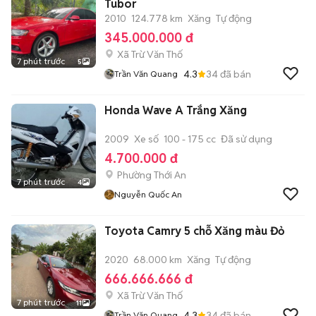
Tubor
2010
124.778 km
Xăng
Tự động
345.000.000 đ
Xã Trừ Văn Thố
7 phút trước
5
4.3
34
đã bán
Trần Văn Quang
Honda Wave A Trắng Xăng
2009
Xe số
100 - 175 cc
Đã sử dụng
4.700.000 đ
Phường Thới An
7 phút trước
4
Nguyễn Quốc An
Toyota Camry 5 chỗ Xăng màu Đỏ
2020
68.000 km
Xăng
Tự động
666.666.666 đ
Xã Trừ Văn Thố
7 phút trước
11
4.3
34
đã bán
Trần Văn Quang