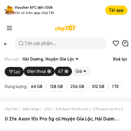
Voucher KFC đến 100k
Tải app
Chỉ có trên app Chợ Tốt
Khu vực:
Hải Dương, Huyện Gia Lộc
Xoá lọc
Điện thoại
67
Giá
Lọc
Dung lượng:
64 GB
128 GB
256 GB
512 GB
1 TB
2 
Chợ Tốt
Điện thoại
ZTE
ZTE Axon 10s Pro 5G
ZTE Axon 10s Pro 5G H
0 Zte Axon 10s Pro 5g cũ Huyện Gia Lộc, Hải Dương đẹp