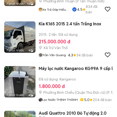
Phường Bình Thuận
(
P. Tân Thuận
mới)
7 phút trước
12
834
đã
4.5
Xe Trả Góp Hiếu
bán
CT
Kia K165 2015 2.4 tấn Trắng Inox
2015
2 tấn
Đã sử dụng
215.000.000 đ
Xã Trừ Văn Thố
7 phút trước
9
4.3
34
đã bán
Trần Văn Quang
Máy lọc nước Kangaroo KG99A 9 cấp lọc
Đã sử dụng
Kangaroo
1.800.000 đ
Phường Bình Chiểu (Quận Thủ Đức cũ)
(
P. Ta
7 phút trước
6
5.0
204
đã bán
Lọc Nước THỊNH THÀNH
Audi Quattro 2010 Đỏ Tự động 2.0