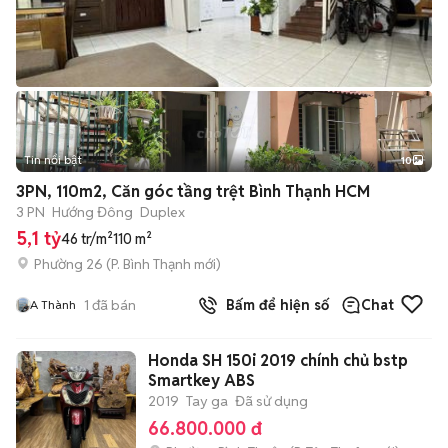
Tin nổi bật
10
+
2
3PN, 110m2, Căn góc tầng trệt Bình Thạnh HCM
3 PN
Hướng Đông
Duplex
5,1 tỷ
46 tr/m²
110 m²
Phường 26
(
P. Bình Thạnh
mới)
1
đã bán
Bấm để hiện số
Chat
A Thành
Honda SH 150i 2019 chính chủ bstp
Smartkey ABS
2019
Tay ga
Đã sử dụng
66.800.000 đ