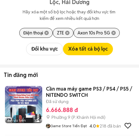
Lộc, Hải Dương
Hãy xóa một số bộ lọc hoặc thay đổi khu vực tìm 
kiếm để xem nhiều kết quả hơn
Điện thoại
ZTE
Axon 10s Pro 5G
Đổi khu vực
Xóa tất cả bộ lọc
Tin đăng mới
Cần mua máy game PS3 / PS4 / PS5 /
NITENDO SWITCH
Đã sử dụng
6.666.888 đ
Phường 9
(
P. Khánh Hội
mới)
Tin ưu tiên
3
4.0
218
đã bán
Game Store Tiến Đạt