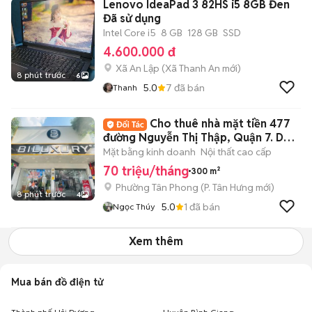
Lenovo IdeaPad 3 82HS i5 8GB Đen
Đã sử dụng
Intel Core i5
8 GB
128 GB
SSD
4.600.000 đ
Xã An Lập
(
Xã Thanh An
mới)
8 phút trước
6
5.0
7
đã bán
Thanh
Cho thuê nhà mặt tiền 477
đường Nguyễn Thị Thập, Quận 7. DT:
10x30m
Mặt bằng kinh doanh
Nội thất cao cấp
70 triệu/tháng
300 m²
Phường Tân Phong
(
P. Tân Hưng
mới)
8 phút trước
4
5.0
1
đã bán
Ngọc Thúy
Xem thêm
Mua bán đồ điện tử