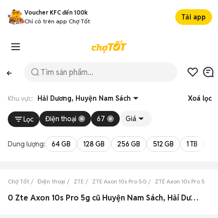
Voucher KFC đến 100k
Tải app
Chỉ có trên app Chợ Tốt
Khu vực:
Hải Dương, Huyện Nam Sách
Xoá lọc
Điện thoại
67
Giá
Lọc
Dung lượng:
64 GB
128 GB
256 GB
512 GB
1 TB
2 
Chợ Tốt
Điện thoại
ZTE
ZTE Axon 10s Pro 5G
ZTE Axon 10s Pro 5G H
0 Zte Axon 10s Pro 5g cũ Huyện Nam Sách, Hải Dương đẹp