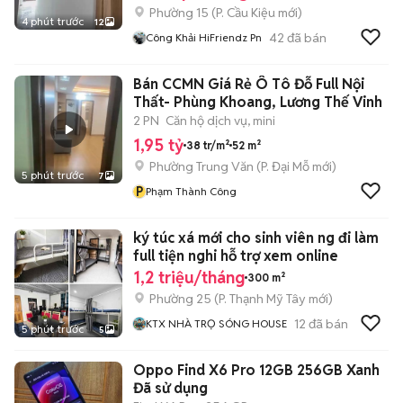
Phường 15
(
P. Cầu Kiệu
mới)
4 phút trước
12
42
đã bán
Công Khải HiFriendz Pn
Bán CCMN Giá Rẻ Ô Tô Đỗ Full Nội
Thất- Phùng Khoang, Lương Thế Vinh
2 PN
Căn hộ dịch vụ, mini
1,95 tỷ
38 tr/m²
52 m²
Phường Trung Văn
(
P. Đại Mỗ
mới)
5 phút trước
7
P
Phạm Thành Công
ký túc xá mới cho sinh viên ng đi làm
full tiện nghi hỗ trợ xem online
1,2 triệu/tháng
300 m²
Phường 25
(
P. Thạnh Mỹ Tây
mới)
12
đã bán
KTX NHÀ TRỌ SÓNG HOUSE
5 phút trước
5
Oppo Find X6 Pro 12GB 256GB Xanh
Đã sử dụng