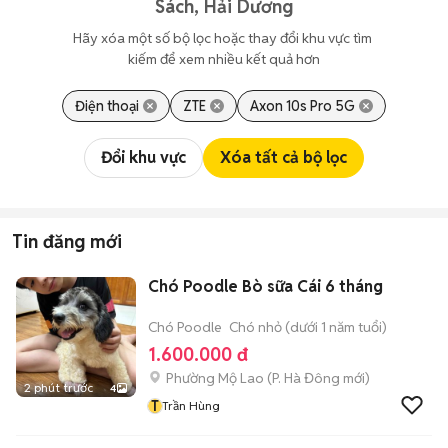
Sách, Hải Dương
Hãy xóa một số bộ lọc hoặc thay đổi khu vực tìm 
kiếm để xem nhiều kết quả hơn
Điện thoại
ZTE
Axon 10s Pro 5G
Đổi khu vực
Xóa tất cả bộ lọc
Tin đăng mới
Chó Poodle Bò sữa Cái 6 tháng
Chó Poodle
Chó nhỏ (dưới 1 năm tuổi)
1.600.000 đ
Phường Mộ Lao
(
P. Hà Đông
mới)
2 phút trước
4
T
Trần Hùng