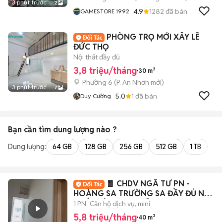
3 phút trước
2
4.9
1282
đã bán
GAMESTORE 1992
PHÒNG TRỌ MỚI XÂY LÊ
ĐỨC THỌ
Nội thất đầy đủ
3,8 triệu/tháng
30 m²
Phường 6
(
P. An Nhơn
mới)
3 phút trước
7
5.0
1
đã bán
Duy Cường
Bạn cần tìm
dung lượng
nào ?
Dung lượng:
64 GB
128 GB
256 GB
512 GB
1 TB
2 
🧧 CHDV NGÃ TƯ PN -
HOÀNG SA TRƯỜNG SA ĐẦY ĐỦ NỘI
THẤT SIÊU RỘNG RÃI
1 PN
Căn hộ dịch vụ, mini
5,8 triệu/tháng
40 m²