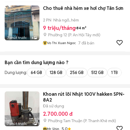
Cho thuê nhà hẻm xe hơi chợ Tân Sơn
2 PN
Nhà ngõ, hẻm
9 triệu/tháng
84 m²
Phường 12
(
P. An Hội Tây
mới)
7 phút trước
6
V
7
đã bán
Vo Thi Xuan Ngoc
Bạn cần tìm
dung lượng
nào ?
Dung lượng:
64 GB
128 GB
256 GB
512 GB
1 TB
2 
Khoan rút lõi Nhật 100V hakken SPN-
8A2
Đã sử dụng
2.700.000 đ
Phường Tam Thuận
(
P. Thanh Khê
mới)
7 phút trước
1
m
5.0
Mr Shin