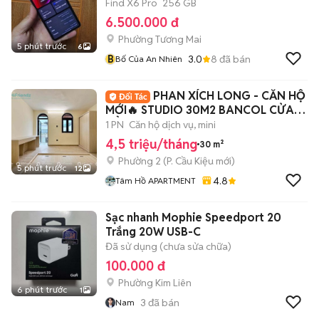
Find X6 Pro
256 GB
6.500.000 đ
Phường Tương Mai
5 phút trước
6
B
3.0
8
đã bán
Bố Của An Nhiên
PHAN XÍCH LONG - CĂN HỘ
MỚI🔥 STUDIO 30M2 BANCOL CỬA
SỔ - FULL NT 100%
1 PN
Căn hộ dịch vụ, mini
4,5 triệu/tháng
30 m²
Phường 2
(
P. Cầu Kiệu
mới)
5 phút trước
12
4.8
Tâm Hồ APARTMENT
Sạc nhanh Mophie Speedport 20
Trắng 20W USB-C
Đã sử dụng (chưa sửa chữa)
100.000 đ
Phường Kim Liên
6 phút trước
1
3
đã bán
Nam