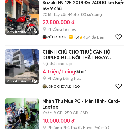
Suzuki EN 125 2018 Đỏ 24000 km Biển
SG 9 chủ
2018
Tay côn/Moto
Đã sử dụng
27.800.000 đ
Phường Tân Tạo
2 phút trước
8
4.4
454
đã bán
VIỆT MOTOR
CHÍNH CHỦ CHO THUÊ CĂN HỘ
DUPLEX FULL NỘI THẤT NGAY
LĐHQG + GO DĨ AN
Nội thất cao cấp
4 triệu/tháng
28 m²
Phường Đông Hòa
2 phút trước
12
LONG CHDV LĐHQG
Nhận Thu Mua PC - Màn Hình- Card-
Laptop
Khác
8 GB
250 GB
SSD
10.000.000 đ
Phường Phú Thứ
(
P. Hưng Phú
mới)