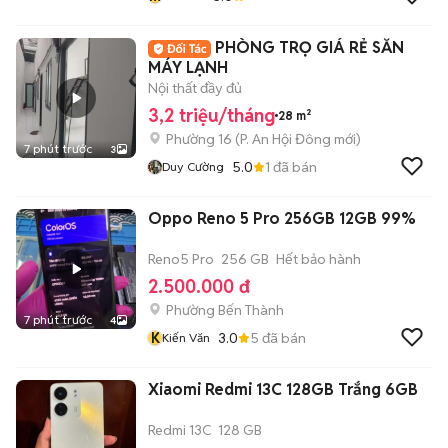
PHÒNG TRỌ GIÁ RẺ SẴN
MÁY LẠNH
Nội thất đầy đủ
3,2 triệu/tháng
28 m²
Phường 16
(
P. An Hội Đông
mới)
7 phút trước
3
5.0
1
đã bán
Duy Cường
Oppo Reno 5 Pro 256GB 12GB 99%
Reno5 Pro
256 GB
Hết bảo hành
2.500.000 đ
Phường Bến Thành
7 phút trước
4
K
3.0
5
đã bán
Kiến Văn
Xiaomi Redmi 13C 128GB Trắng 6GB
Redmi 13C
128 GB