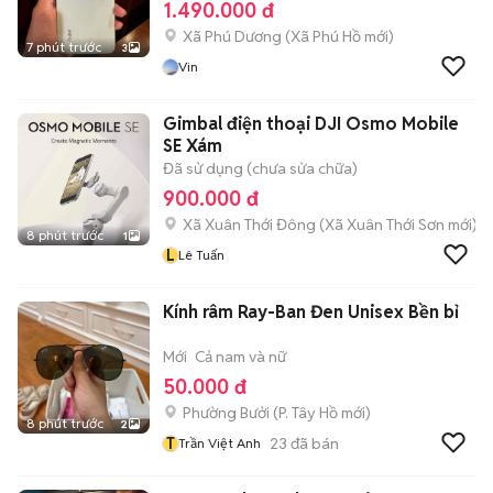
1.490.000 đ
Xã Phú Dương
(
Xã Phú Hồ
mới)
7 phút trước
3
Vin
Gimbal điện thoại DJI Osmo Mobile
SE Xám
Đã sử dụng (chưa sửa chữa)
900.000 đ
Xã Xuân Thới Đông
(
Xã Xuân Thới Sơn
mới)
8 phút trước
1
L
Lê Tuấn
Kính râm Ray-Ban Đen Unisex Bền bỉ
Mới
Cả nam và nữ
50.000 đ
Phường Bưởi
(
P. Tây Hồ
mới)
8 phút trước
2
T
23
đã bán
Trần Việt Anh