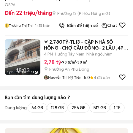
QSPA
Đến 22 triệu/tháng
Phường 12
(
P. Hòa Hưng
mới)
T
1
đã bán
Bấm để hiện số
Chat
Trương Thị Thi
✴️ 2.780TỶ-TL13 - CẶP NHÀ SỔ
HỒNG -CHỢ CẦU ĐỒNG- 2 LẦU ,4PN
- ĐƯỜNG 5M
4 PN
Hướng Tây Nam
Nhà ngõ, hẻm
2,78 tỷ
93 tr/m²
30 m²
Phường An Phú Đông
1 phút trước
12
5.0
4
đã bán
Nguyễn Thị Mỹ Tiên
Bạn cần tìm
dung lượng
nào ?
Dung lượng:
64 GB
128 GB
256 GB
512 GB
1 TB
2 