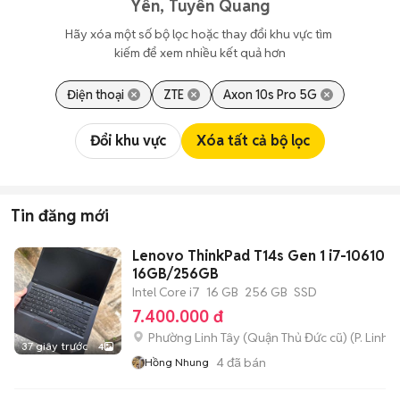
Yên, Tuyên Quang
Hãy xóa một số bộ lọc hoặc thay đổi khu vực tìm 
kiếm để xem nhiều kết quả hơn
Điện thoại
ZTE
Axon 10s Pro 5G
Đổi khu vực
Xóa tất cả bộ lọc
Tin đăng mới
Lenovo ThinkPad T14s Gen 1 i7-10610U
16GB/256GB
Intel Core i7
16 GB
256 GB
SSD
7.400.000 đ
Phường Linh Tây (Quận Thủ Đức cũ)
(
P. Linh 
37 giây trước
4
4
đã bán
Hồng Nhung