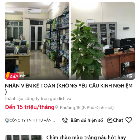
Tin nổi bật
2
NHÂN VIÊN KẾ TOÁN (KHÔNG YÊU CẦU KINH NGHIỆM
)
thành lập công ty trọn gói dich vụ
Đến 15 triệu/tháng
Phường 15
(
P. Phú Định
mới)
Bấm để hiện số
Chat
CÔNG TY TNHH TƯ VẤN
DỊCH VỤ TRÍ VIỆT
Chim chào mào trắng nâu hót hay