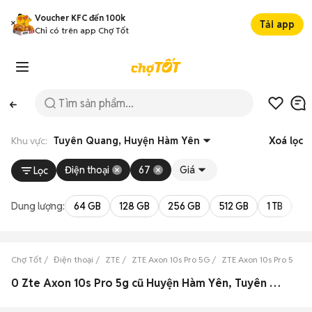
Voucher KFC đến 100k
Tải app
Chỉ có trên app Chợ Tốt
Khu vực:
Tuyên Quang, Huyện Hàm Yên
Xoá lọc
Điện thoại
67
Giá
Lọc
Dung lượng:
64 GB
128 GB
256 GB
512 GB
1 TB
2 
Chợ Tốt
Điện thoại
ZTE
ZTE Axon 10s Pro 5G
ZTE Axon 10s Pro 5G T
0 Zte Axon 10s Pro 5g cũ Huyện Hàm Yên, Tuyên Quang đẹp