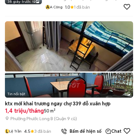
38 giây trước
12
A
1.0
1
đã bán
A Công
Tin nổi bật
11
+
2
ktx mới khai trương ngay chợ 339 đỗ xuân hợp
1,4 triệu/tháng
50 m²
Phường Phước Long B (Quận 9 cũ)
L
4.5
3
đã bán
Bấm để hiện số
Chat
Lệ Trần