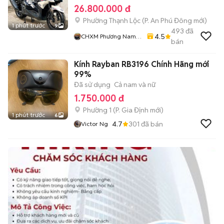
26.800.000 đ
Phường Thạnh Lộc
(
P. An Phú Đông
mới)
1 phút trước
9
493
đã
4.5
CHXM Phương Nam
bán
Chuyên Bán Xe Trả
Góp
Kính Rayban RB3196 Chính Hãng mới
99%
Đã sử dụng
Cả nam và nữ
1.750.000 đ
Phường 1
(
P. Gia Định
mới)
1 phút trước
6
4.7
301
đã bán
Victor Ng