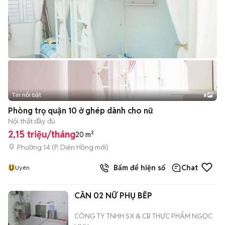
Tin nổi bật
8
+
2
Phòng trọ quận 10 ở ghép dành cho nữ
Nội thất đầy đủ
2,15 triệu/tháng
20 m²
Phường 14
(
P. Diên Hồng
mới)
U
Bấm để hiện số
Chat
Uyên
CẦN 02 NỮ PHỤ BẾP
CÔNG TY TNHH SX & CB THỰC PHẨM NGỌC