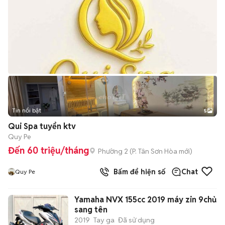
Tin nổi bật
5
Qui Spa tuyển ktv
Quy Pe
Đến 60 triệu/tháng
Phường 2
(
P. Tân Sơn Hòa
mới)
Bấm để hiện số
Chat
Quy Pe
Yamaha NVX 155cc 2019 máy zin 9chủ
sang tên
2019
Tay ga
Đã sử dụng