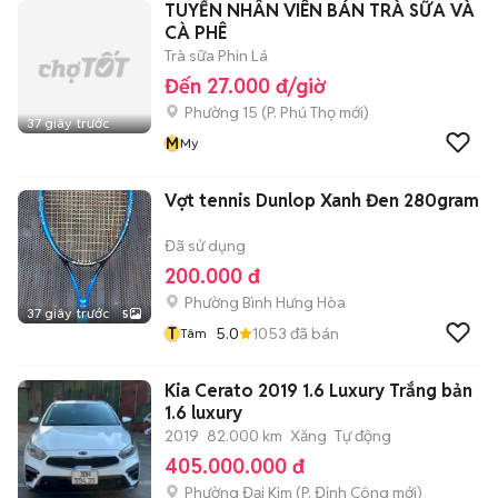
TUYỂN NHÂN VIÊN BÁN TRÀ SỮA VÀ
CÀ PHÊ
Trà sữa Phin Lá
Đến 27.000 đ/giờ
Phường 15
(
P. Phú Thọ
mới)
37 giây trước
M
My
Vợt tennis Dunlop Xanh Đen 280gram
Đã sử dụng
200.000 đ
Phường Bình Hưng Hòa
37 giây trước
5
T
5.0
1053
đã bán
Tâm
Kia Cerato 2019 1.6 Luxury Trắng bản
1.6 luxury
2019
82.000 km
Xăng
Tự động
405.000.000 đ
Phường Đại Kim
(
P. Định Công
mới)