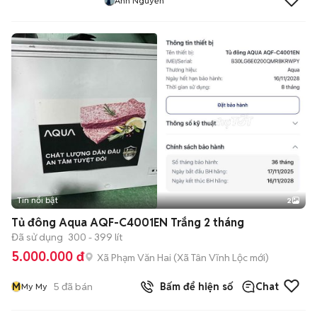
Ánh Nguyễn
Tin nổi bật
2
Tủ đông Aqua AQF-C4001EN Trắng 2 tháng
Đã sử dụng
300 - 399 lít
5.000.000 đ
Xã Phạm Văn Hai
(
Xã Tân Vĩnh Lộc
mới)
M
5
đã bán
Bấm để hiện số
Chat
My My