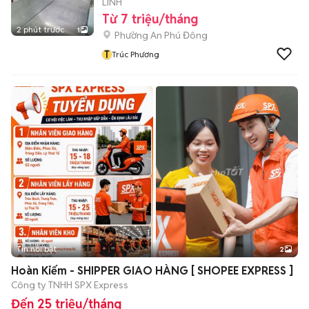
LINH
Từ 7 triệu/tháng
2 phút trước
1
Phường An Phú Đông
T
Trúc Phương
Tin nổi bật
2
Hoàn Kiếm - SHIPPER GIAO HÀNG [ SHOPEE EXPRESS ]
Công ty TNHH SPX Express
Đến 25 triệu/tháng