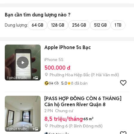
Bạn cần tìm
dung lượng
nào ?
Dung lượng:
64 GB
128 GB
256 GB
512 GB
1 TB
2 
Apple iPhone 5s Bạc
iPhone 5S
500.000 đ
Phường Hòa Hiệp Bắc
(
P. Hải Vân
mới)
1 phút trước
4
G
5.0
8
đã bán
Gà Cồ
[PASS HỢP ĐỒNG CÒN 6 THÁNG]
Căn hộ Green River Quận 8
2 PN
Chung cư
8,5 triệu/tháng
65 m²
Phường 6
(
P. Bình Đông
mới)
1 phút trước
9