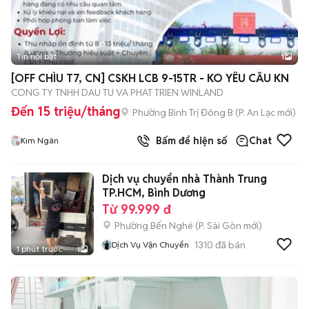
Tin nổi bật
1
[OFF CHÌU T7, CN] CSKH LCB 9-15TR - KO YÊU CẦU KN
CONG TY TNHH DAU TU VA PHAT TRIEN WINLAND
Đến 15 triệu/tháng
Phường Bình Trị Đông B
(
P. An Lạc
mới)
Bấm để hiện số
Chat
Kim Ngân
Dịch vụ chuyển nhà Thành Trung
TP.HCM, Bình Dương
Từ 99.999 đ
Phường Bến Nghé
(
P. Sài Gòn
mới)
1310
đã bán
Dịch Vụ Vận Chuyển
1 phút trước
1