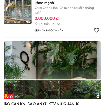
khỏe mạnh
Chim Chào Mào
Chim non (dưới 3 tháng
tuổi)
2.000.000 đ
1 phút trước
3
Thị trấn Chư Sê
P
PHAN NGỌC NHẪN
Tin nổi bật
3
[KO CẦN KN, BAO ĂN Ở] KTV NỮ QUẬN 10