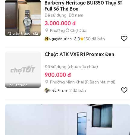
Burberry Heritage BU1350 Thụy Sĩ
Full Sổ Thẻ Box
Đã sử dụng
Đồ nam
3.000.000 đ
Phường Ô Chợ Dừa
42 giây trước
6
N
3.0
150
đã bán
Nguyễn Trình
Chuột ATK VXE R1 Promax Đen
Đã sử dụng (chưa sửa chữa)
900.000 đ
Phường Minh Khai
(
P. Bạch Mai
mới)
1 phút trước
2
đã bán
Hiếu Pham