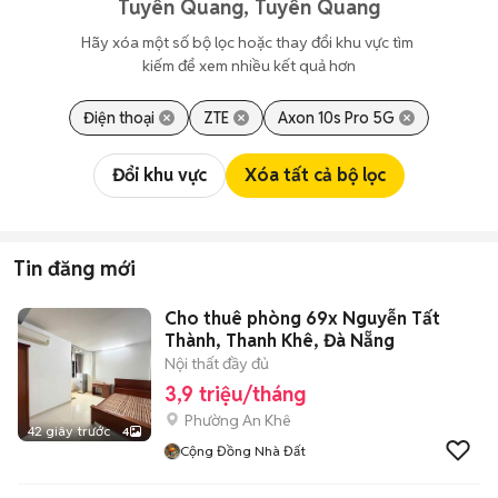
Tuyên Quang, Tuyên Quang
Hãy xóa một số bộ lọc hoặc thay đổi khu vực tìm 
kiếm để xem nhiều kết quả hơn
Điện thoại
ZTE
Axon 10s Pro 5G
Đổi khu vực
Xóa tất cả bộ lọc
Tin đăng mới
Cho thuê phòng 69x Nguyễn Tất
Thành, Thanh Khê, Đà Nẵng
Nội thất đầy đủ
3,9 triệu/tháng
Phường An Khê
42 giây trước
4
Cộng Đồng Nhà Đất