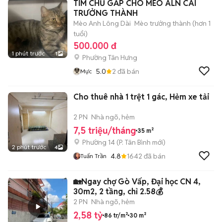
TÌM CHỦ GẤP CHO MÈO ALN CÁI
TRƯỞNG THÀNH
Mèo Anh Lông Dài
Mèo trưởng thành (hơn 1
tuổi)
500.000 đ
1 phút trước
1
Phường Tân Hưng
5.0
2
đã bán
Mực
Cho thuê nhà 1 trệt 1 gác, Hẻm xe tải
2 PN
Nhà ngõ, hẻm
7,5 triệu/tháng
35 m²
Phường 14
(
P. Tân Bình
mới)
2 phút trước
4
4.8
1642
đã bán
Tuấn Trần
🏡Ngay chợ Gò Vấp, Đại học CN 4,
30m2, 2 tầng, chỉ 2.58💰
2 PN
Nhà ngõ, hẻm
2,58 tỷ
86 tr/m²
30 m²