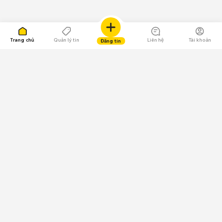
Trang chủ
Quản lý tin
Liên hệ
Tài khoản
Đăng tin
109.000 Bình chọn
Tải ứng dụng Chợ Tốt
Về Chợ Tốt
Quy chế sàn
Chính sách bảo mật
Giải quyết tranh chấp
CÔNG TY TNHH CHỢ TỐT - Người đại diện theo pháp luật:
Nguyễn Trọng Tấn; GPDKKD: 0312120782 do Sở KH & ĐT TP.HCM cấp ngày
11/01/2013;
GPMXH: 185/GP-BTTTT do Bộ Thông tin và Truyền thông
cấp ngày 09/07/2024 - Chịu trách nhiệm