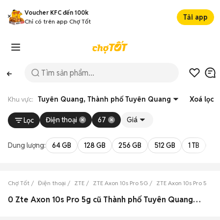
Voucher KFC đến 100k
Tải app
Chỉ có trên app Chợ Tốt
Khu vực:
Tuyên Quang, Thành phố Tuyên Quang
Xoá lọc
Điện thoại
67
Giá
Lọc
Dung lượng:
64 GB
128 GB
256 GB
512 GB
1 TB
2 
Chợ Tốt
Điện thoại
ZTE
ZTE Axon 10s Pro 5G
ZTE Axon 10s Pro 5G T
0 Zte Axon 10s Pro 5g cũ Thành phố Tuyên Quang, Tuyên Quang đẹp