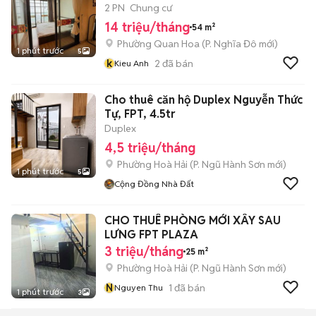
2 PN
Chung cư
14 triệu/tháng
54 m²
Phường Quan Hoa
(
P. Nghĩa Đô
mới)
1 phút trước
5
k
2
đã bán
Kieu Anh
Cho thuê căn hộ Duplex Nguyễn Thức
Tự, FPT, 4.5tr
Duplex
4,5 triệu/tháng
Phường Hoà Hải
(
P. Ngũ Hành Sơn
mới)
1 phút trước
5
Cộng Đồng Nhà Đất
CHO THUÊ PHÒNG MỚI XÂY SAU
LƯNG FPT PLAZA
3 triệu/tháng
25 m²
Phường Hoà Hải
(
P. Ngũ Hành Sơn
mới)
N
1
đã bán
Nguyen Thu
1 phút trước
3