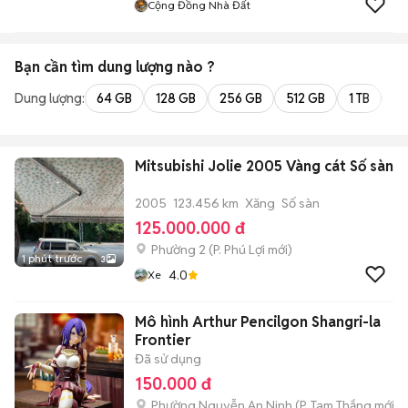
Cộng Đồng Nhà Đất
Bạn cần tìm
dung lượng
nào ?
Dung lượng:
64 GB
128 GB
256 GB
512 GB
1 TB
2 
Mitsubishi Jolie 2005 Vàng cát Số sàn
2005
123.456 km
Xăng
Số sàn
125.000.000 đ
Phường 2
(
P. Phú Lợi
mới)
1 phút trước
3
4.0
Xe
Mô hình Arthur Pencilgon Shangri-la
Frontier
Đã sử dụng
150.000 đ
Phường Nguyễn An Ninh
(
P. Tam Thắng
mới)