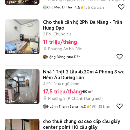
1 phút trước
1
4.5
135
đã bán
Chú Mèo Đi Hia
Cho thuê căn hộ 2PN Đà Nẵng - Trần
Hưng Đạo
2 PN
Chung cư
11 triệu/tháng
Phường An Hải Bắc
1 phút trước
5
Cộng Đồng Nhà Đất
Nhà 1 Trệt 2 Lầu 4x20m 4 Phòng 3 wc
Hẻm Âu Dương Lân
4 PN
Nhà ngõ, hẻm
17,5 triệu/tháng
80 m²
Phường 2
(
P. Chánh Hưng
mới)
1 phút trước
3
5.0
190
đã bán
Huỳnh Thanh Sang
cho thuê chung cư cao cấp cầu giấy
center point 110 cầu giấy