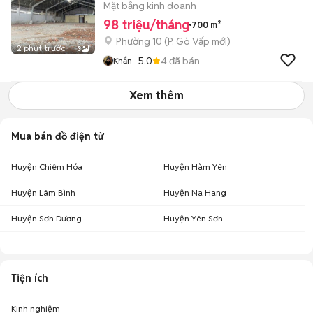
Mặt bằng kinh doanh
98 triệu/tháng
700 m²
Phường 10
(
P. Gò Vấp
mới)
2 phút trước
3
5.0
4
đã bán
Khẩn
Xem thêm
Mua bán đồ điện tử
Huyện Chiêm Hóa
Huyện Hàm Yên
Huyện Lâm Bình
Huyện Na Hang
Huyện Sơn Dương
Huyện Yên Sơn
Tiện ích
Kinh nghiệm