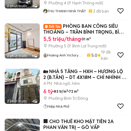
Phường 4
(
P. Hạnh Thông
mới)
2 phút trước
4
2
đã bán
THU THANH NHÀ THẬT
PHÒNG BAN CÔNG SIÊU
THOÁNG – TRẦN BÌNH TRỌNG, BÌNH
THẠNH
5,5 triệu/tháng
31 m²
Phường 5
(
P. Bình Lợi Trung
mới)
19
đã
5.0
Hoàng Anh Victory
2 phút trước
9
bán
Home
🏡 NHÀ 5 TẦNG – HXH – HƯƠNG LỘ
2 (B.TÂN) – DT 4X18M – CHỈ NHỈNH 6
TỶ
4 PN
Nhà ngõ, hẻm
6 tỷ
83 tr/m²
72 m²
Phường Bình Trị Đông
2 phút trước
4
Hiệp Nhà Phố
🏢 CHO THUÊ KHO MẶT TIỀN 2A
PHAN VĂN TRỊ – GÒ VẤP