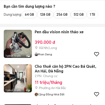
Bạn cần tìm
dung lượng
nào ?
Dung lượng:
64 GB
128 GB
256 GB
512 GB
1 TB
2 
Pen dầu vision nisin tháo xe
390.000 đ
Xã Nhị Long
Phan Dang
1 phút trước
3
Cho thuê căn hộ 2PN Cao Bá Quát,
An Hải, Đà Nẵng
2 PN
Chung cư
11 triệu/tháng
Phường An Hải Bắc
1 phút trước
5
Cộng Đồng Nhà Đất