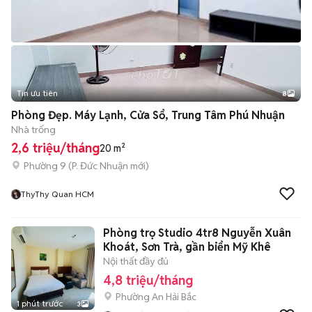
Tin ưu tiên
8
+
2
Phòng Đẹp. Máy Lạnh, Cửa Sổ, Trung Tâm Phú Nhuận
Nhà trống
2,6 triệu/tháng
20 m²
Phường 9
(
P. Đức Nhuận
mới)
ThyThy Quan HCM
Phòng trọ Studio 4tr8 Nguyễn Xuân
Khoát, Sơn Trà, gần biển Mỹ Khê
Nội thất đầy đủ
4,8 triệu/tháng
Phường An Hải Bắc
1 phút trước
3