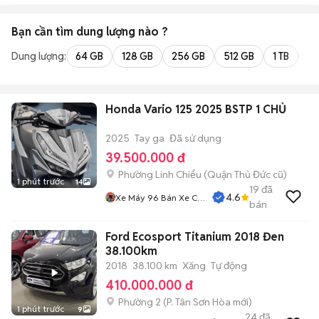
Bạn cần tìm
dung lượng
nào ?
Dung lượng:
64 GB
128 GB
256 GB
512 GB
1 TB
2 
Honda Vario 125 2025 BSTP 1 CHỦ
2025
Tay ga
Đã sử dụng
39.500.000 đ
Phường Linh Chiểu (Quận Thủ Đức cũ)
1 phút trước
14
19
đã
4.6
Xe Máy 96 Bán Xe Cũ
bán
Trả Góp
Ford Ecosport Titanium 2018 Đen
38.100km
2018
38.100 km
Xăng
Tự động
410.000.000 đ
Phường 2
(
P. Tân Sơn Hòa
mới)
1 phút trước
9
24
đã