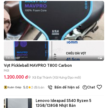
Tin nổi bật
6
+
2
Vợt Pickleball MAVPRO T800 Carbon
Mới
1.200.000 đ
Xã Đại Thành
(
Xã Hưng Đạo
mới)
X
5.0
2
đã bán
Bấm để hiện số
Chat
Xuân Giáp
Lenovo Ideapad S540 Ryzen 5
12GB/128GB Nhật Bản