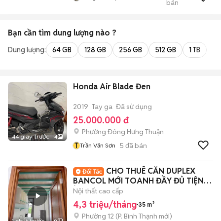
bán
Xuân . Thủ Đức .
Tphcm)
Bạn cần tìm
dung lượng
nào ?
Dung lượng:
64 GB
128 GB
256 GB
512 GB
1 TB
2 
Honda Air Blade Đen
2019
Tay ga
Đã sử dụng
25.000.000 đ
Phường Đông Hưng Thuận
44 giây trước
4
T
5
đã bán
Trần Văn Sơn
CHO THUÊ CĂN DUPLEX
BANCOL MỚI TOANH ĐẦY ĐỦ TIỆN
ÍCH
Nội thất cao cấp
4,3 triệu/tháng
35 m²
Phường 12
(
P. Bình Thạnh
mới)
1 phút trước