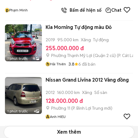
p
Bấm để hiện số
Chat
Phạm Minh
Kia Morning Tự động màu Đỏ
2019
95.000 km
Xăng
Tự động
255.000.000 đ
Phường Thạnh Mỹ Lợi (Quận 2 cũ)
(
P. Cát Lái
m
1 phút trước
15
h
3.8
6
đã bán
Hải Thiên
Nissan Grand Livina 2012 Vàng đồng
2012
160.000 km
Xăng
Số sàn
128.000.000 đ
Phường 11
(
P. Bình Lợi Trung
mới)
1 phút trước
4
A
Anh HIEU
Xem thêm