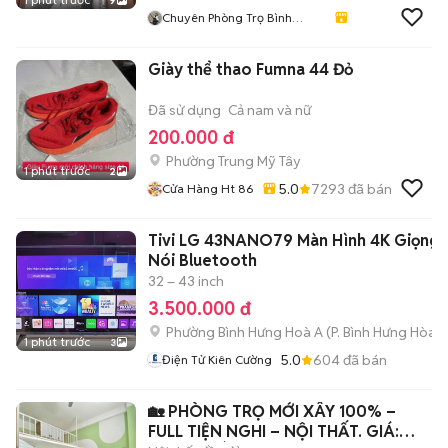
9
Chuyên Phòng Trọ Bình
Thạnh- TP HCM
Giày thể thao Fumna 44 Đỏ
Đã sử dụng
Cả nam và nữ
200.000 đ
Phường Trung Mỹ Tây
1 phút trước
2
5.0
7293
đã bán
Cửa Hàng Ht 86
Tivi LG 43NANO79 Màn Hình 4K Giọng
Nói Bluetooth
32 – 43 inch
3.500.000 đ
Phường Bình Hưng Hoà A
(
P. Bình Hưng Hòa
m
1 phút trước
3
5.0
604
đã bán
Điện Tử Kiên Cường
🏡 PHÒNG TRỌ MỚI XÂY 100% –
FULL TIỆN NGHI – NỘI THẤT. GIÁ: