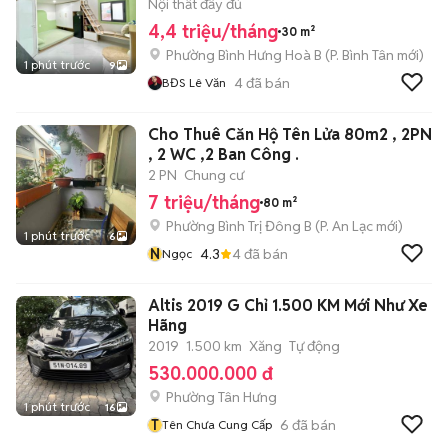
4TR4/THÁNG
Nội thất đầy đủ
4,4 triệu/tháng
30 m²
Phường Bình Hưng Hoà B
(
P. Bình Tân
mới)
1 phút trước
9
4
đã bán
BĐS Lê Văn
Cho Thuê Căn Hộ Tên Lửa 80m2 , 2PN
, 2 WC ,2 Ban Công .
2 PN
Chung cư
7 triệu/tháng
80 m²
Phường Bình Trị Đông B
(
P. An Lạc
mới)
1 phút trước
6
N
4.3
4
đã bán
Ngọc
Altis 2019 G Chỉ 1.500 KM Mới Như Xe
Hãng
2019
1.500 km
Xăng
Tự động
530.000.000 đ
Phường Tân Hưng
1 phút trước
16
T
6
đã bán
Tên Chưa Cung Cấp