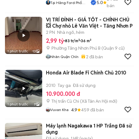
5.0
Tại Hãng Ford Phổ
bán
Quang
VỊ TRÍ ĐỈNH - GIÁ TỐT - CHÍNH CHỦ
💥 Chợ nhỏ Lê Văn Việt - Tăng Nhơn P
2 PN
Nhà ngõ, hẻm
2,99 tỷ
83 tr/m²
36 m²
Phường Tăng Nhơn Phú B (Quận 9 cũ)
1 phút trước
12
2
đã bán
Nhân Quận Chín
Honda Air Blade Fi Chính Chủ 2010
2010
Tay ga
Đã sử dụng
10.900.000 đ
Thị trấn Củ Chi
(
Xã Tân An Hội
mới)
1 phút trước
7
4.9
459
đã bán
Vuvan Kha
Máy lạnh Nagakawa 1 HP Trắng Đã sử
dụng
Đã sử dụng
1 HP (ngựa)