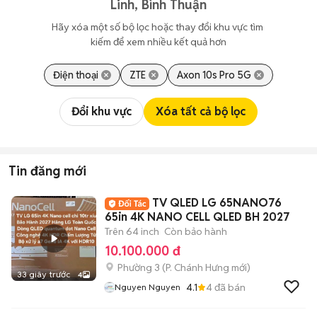
Linh, Bình Thuận
Hãy xóa một số bộ lọc hoặc thay đổi khu vực tìm 
kiếm để xem nhiều kết quả hơn
Điện thoại
ZTE
Axon 10s Pro 5G
Đổi khu vực
Xóa tất cả bộ lọc
Tin đăng mới
TV QLED LG 65NANO76
65in 4K NANO CELL QLED BH 2027
Trên 64 inch
Còn bảo hành
10.100.000 đ
Phường 3
(
P. Chánh Hưng
mới)
33 giây trước
4
4.1
4
đã bán
Nguyen Nguyen