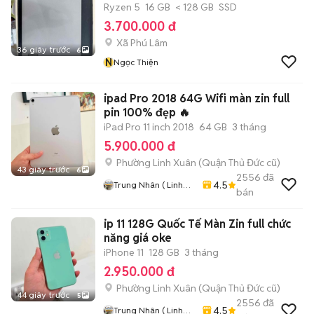
Ryzen 5
16 GB
< 128 GB
SSD
3.700.000 đ
Xã Phú Lâm
36 giây trước
6
N
Ngọc Thiện
ipad Pro 2018 64G Wifi màn zin full
pin 100% đẹp 🔥
iPad Pro 11 inch 2018
64 GB
3 tháng
5.900.000 đ
Phường Linh Xuân (Quận Thủ Đức cũ)
43 giây trước
6
2556
đã
4.5
Trung Nhân ( Linh
bán
Xuân . Thủ Đức .
Tphcm)
ip 11 128G Quốc Tế Màn Zin full chức
năng giá oke
iPhone 11
128 GB
3 tháng
2.950.000 đ
Phường Linh Xuân (Quận Thủ Đức cũ)
44 giây trước
5
2556
đã
4.5
Trung Nhân ( Linh