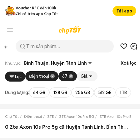
Voucher KFC đến 100k
Tải app
Chỉ có trên app Chợ Tốt
Khu vực:
Bình Thuận, Huyện Tánh Linh
Xoá lọc
Điện thoại
67
Giá
Lọc
Dung lượng:
64 GB
128 GB
256 GB
512 GB
1 TB
2 
Chợ Tốt
Điện thoại
ZTE
ZTE Axon 10s Pro 5G
ZTE Axon 10s Pro 5G Bì
0 Zte Axon 10s Pro 5g cũ Huyện Tánh Linh, Bình Thuận đẹp