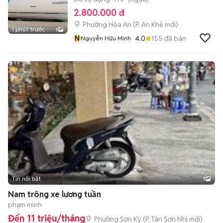
2.800.000 đ
Phường Hòa An
(
P. An Khê
mới)
1 phút trước
1
N
4.0
155
đã bán
Nguyễn Hữu Minh
Tin nổi bật
1
Nam trông xe lương tuần
phạm minh
Đến 11 triệu/tháng
Phường Sơn Kỳ
(
P. Tân Sơn Nhì
mới)