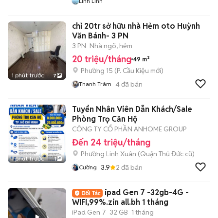
Linh Linh
chỉ 20tr sở hữu nhà Hẻm oto Huỳnh
Văn Bánh- 3 PN
3 PN
Nhà ngõ, hẻm
20 triệu/tháng
49 m²
Phường 15
(
P. Cầu Kiệu
mới)
1 phút trước
7
4
đã bán
Thanh Trâm
Tuyển Nhân Viên Dẫn Khách/Sale
Phòng Trọ Căn Hộ
CÔNG TY CỔ PHẦN ANHOME GROUP
Đến 24 triệu/tháng
Phường Linh Xuân (Quận Thủ Đức cũ)
1 phút trước
1
3.9
2
đã bán
Cường
ipad Gen 7 -32gb-4G -
WIFI,99%.zin all.bh 1 tháng
iPad Gen 7
32 GB
1 tháng