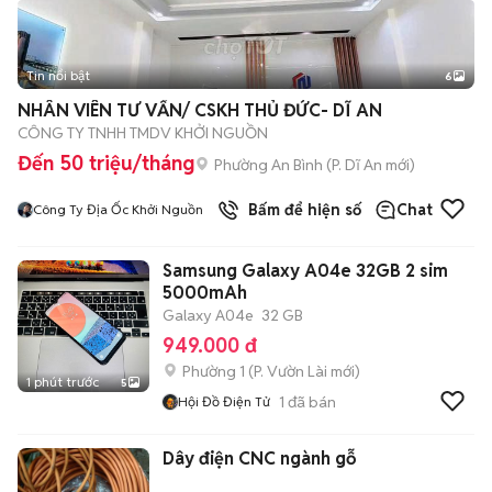
Tin nổi bật
6
+
2
NHÂN VIÊN TƯ VẤN/ CSKH THỦ ĐỨC- DĨ AN
CÔNG TY TNHH TMDV KHỞI NGUỒN
Đến 50 triệu/tháng
Phường An Bình
(
P. Dĩ An
mới)
1
đã bán
Bấm để hiện số
Chat
Công Ty Địa Ốc Khởi Nguồn
Samsung Galaxy A04e 32GB 2 sim
5000mAh
Galaxy A04e
32 GB
949.000 đ
Phường 1
(
P. Vườn Lài
mới)
1 phút trước
5
1
đã bán
Hội Đồ Điện Tử
Dây điện CNC ngành gỗ