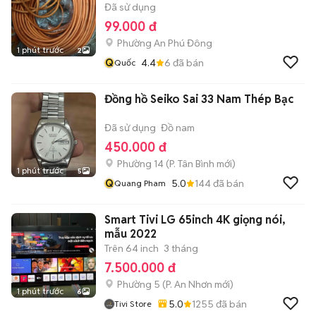
Đã sử dụng
99.000 đ
Phường An Phú Đông
1 phút trước
2
Q
4.4
6
đã bán
Quốc
Đồng hồ Seiko Sai 33 Nam Thép Bạc
Đã sử dụng
Đồ nam
450.000 đ
Phường 14
(
P. Tân Bình
mới)
1 phút trước
5
Q
5.0
144
đã bán
Quang Pham
Smart Tivi LG 65inch 4K giọng nói,
mẫu 2022
Trên 64 inch
3 tháng
7.500.000 đ
Phường 5
(
P. An Nhơn
mới)
1 phút trước
6
5.0
1255
đã bán
Tivi Store