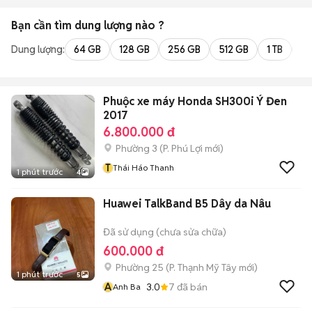
Bạn cần tìm
dung lượng
nào ?
Dung lượng:
64 GB
128 GB
256 GB
512 GB
1 TB
2 
Phuộc xe máy Honda SH300i Ý Đen
2017
6.800.000 đ
Phường 3
(
P. Phú Lợi
mới)
T
Thái Háo Thanh
1 phút trước
4
Huawei TalkBand B5 Dây da Nâu
Đã sử dụng (chưa sửa chữa)
600.000 đ
Phường 25
(
P. Thạnh Mỹ Tây
mới)
1 phút trước
5
A
3.0
7
đã bán
Anh Ba