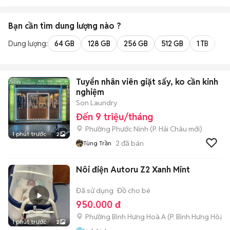
Bạn cần tìm
dung lượng
nào ?
Dung lượng:
64 GB
128 GB
256 GB
512 GB
1 TB
2 
Tuyển nhân viên giặt sấy, ko cần kinh
nghiệm
Son Laundry
Đến 9 triệu/tháng
Phường Phước Ninh
(
P. Hải Châu
mới)
1 phút trước
2
2
đã bán
Tùng Trần
Nôi điện Autoru Z2 Xanh Mint
Đã sử dụng
Đồ cho bé
950.000 đ
Phường Bình Hưng Hoà A
(
P. Bình Hưng Hòa
m
1 phút trước
2