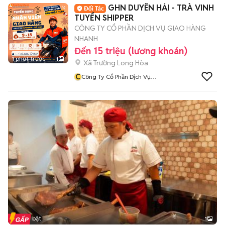
GHN DUYÊN HẢI - TRÀ VINH
TUYỂN SHIPPER
CÔNG TY CỔ PHẦN DỊCH VỤ GIAO HÀNG
NHANH
Đến 15 triệu (lương khoán)
1 phút trước
1
Xã Trường Long Hòa
C
Công Ty Cổ Phần Dịch Vụ
Giao Hàng Nhanh
Tin nổi bật
1