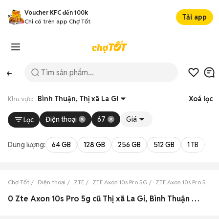
Voucher KFC đến 100k
Tải app
Chỉ có trên app Chợ Tốt
Khu vực:
Bình Thuận, Thị xã La Gi
Xoá lọc
Điện thoại
67
Giá
Lọc
Dung lượng:
64 GB
128 GB
256 GB
512 GB
1 TB
2 
Chợ Tốt
Điện thoại
ZTE
ZTE Axon 10s Pro 5G
ZTE Axon 10s Pro 5G Bì
0 Zte Axon 10s Pro 5g cũ Thị xã La Gi, Bình Thuận đẹp