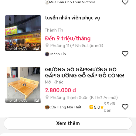
Mua Bán Cho Thuê Victoria
Village
tuyển nhân viên phục vụ
Thành Tín
Đến 9 triệu/tháng
Phường 11
(
P. Nhiêu Lộc
mới)
1 phút trước
2
Thành Tín
GIƯỜNG GỖ GẤP!GIƯỜNG GỖ
GẤP!GIƯỜNG GỖ GẤP!GỖ CÒNG!
Mới
Khác
2.800.000 đ
Phường Thạnh Xuân
(
P. Thới An
mới)
1 phút trước
1
95
đã
5.0
Cửa Hàng Nội Thất
bán
Đồ Gỗ
Xem thêm