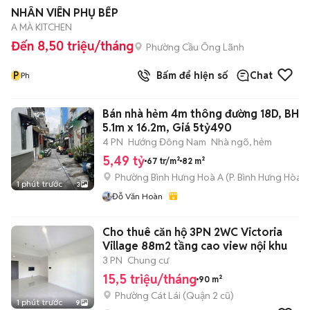
NHÂN VIÊN PHỤ BẾP
A MÀ KITCHEN
Đến 8,50 triệu/tháng
Phường Cầu Ông Lãnh
P
Bấm để hiện số
Chat
Ph
Bán nhà hẻm 4m thông đường 18D, BHH 
5.1m x 16.2m, Giá 5tỷ490
4 PN
Hướng Đông Nam
Nhà ngõ, hẻm
5,49 tỷ
67 tr/m²
82 m²
Phường Bình Hưng Hoà A
(
P. Bình Hưng Hòa
m
1 phút trước
3
Đỗ Văn Hoàn
Cho thuê căn hộ 3PN 2WC Victoria
Village 88m2 tầng cao view nội khu
3 PN
Chung cư
15,5 triệu/tháng
90 m²
Phường Cát Lái (Quận 2 cũ)
1 phút trước
9