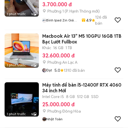
3.700.000 đ
Phường 1
(
P. Hạnh Thông
mới)
1 phút trước
5
126
đã
4.9
Bình Ipad Zin Giá
bán
Tốt
Macbook Air 13" M5 10GPU 16GB 1TB
Bạc Lướt Fullbox
Khác
16 GB
1 TB
32.600.000 đ
Phường An Lạc A
1 phút trước
6
5.0
1310
đã bán
Đạt
Máy tính để bàn i5-12400F RTX 4060
34 inch Mới
Intel Core i5
8 GB
512 GB
SSD
25.000.000 đ
Phường Đông Hòa
1 phút trước
5
Nhật Toàn