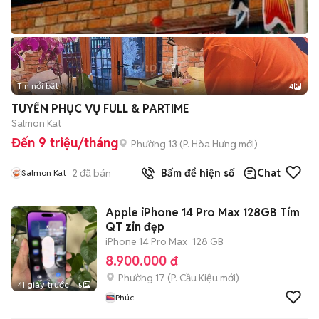
Tin nổi bật
4
TUYỂN PHỤC VỤ FULL & PARTIME
Salmon Kat
Đến 9 triệu/tháng
Phường 13
(
P. Hòa Hưng
mới)
2
đã bán
Bấm để hiện số
Chat
Salmon Kat
Apple iPhone 14 Pro Max 128GB Tím
QT zin đẹp
iPhone 14 Pro Max
128 GB
8.900.000 đ
Phường 17
(
P. Cầu Kiệu
mới)
41 giây trước
5
Phúc