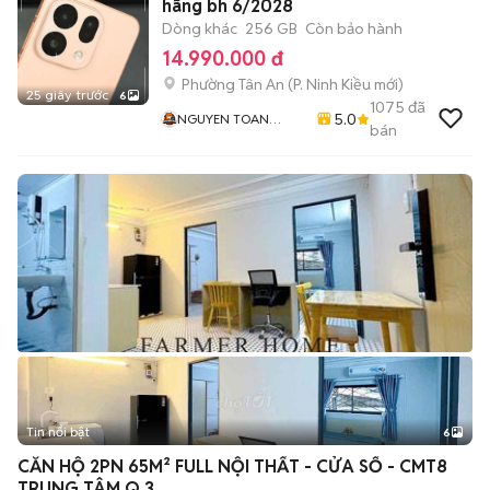
hãng bh 6/2028
Dòng khác
256 GB
Còn bảo hành
14.990.000 đ
Phường Tân An
(
P. Ninh Kiều
mới)
25 giây trước
6
1075
đã
5.0
NGUYEN TOAN
bán
Mobile - Thu Máy Cũ
- Bán Trả Góp
Tin nổi bật
6
+
2
CĂN HỘ 2PN 65M² FULL NỘI THẤT - CỬA SỔ - CMT8
TRUNG TÂM Q.3