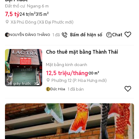
Đất thổ cư
Ngang 6 m
7,5 tỷ
24 tr/m²
315 m²
Xã Phú Đông
(
Xã Đại Phước
mới)
1
đã bán
Bấm để hiện số
Chat
NGUYỄN ĐĂNG THẮNG
Cho thuê mặt bằng Thành Thái
Mặt bằng kinh doanh
12,5 triệu/tháng
20 m²
Phường 12
(
P. Hòa Hưng
mới)
38 giây trước
3
Đ
1
đã bán
Đức Hòa