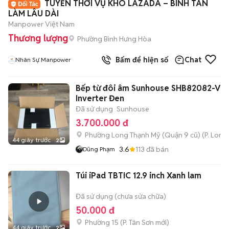
TUYỂN THỜI VỤ KHO LAZADA – BÌNH TÂN
LÀM LÂU DÀI
Manpower Việt Nam
Thương lượng
Phường Bình Hưng Hòa
Bấm để hiện số
Chat
Nhân Sự Manpower
Bếp từ đôi âm Sunhouse SHB82082-VM
Inverter Đen
Đã sử dụng
Sunhouse
3.700.000 đ
Phường Long Thạnh Mỹ (Quận 9 cũ)
(
P. Long
44 giây trước
2
3.6
113
đã bán
Dũng Phạm
Túi iPad TBTIC 12.9 inch Xanh lam
Đã sử dụng (chưa sửa chữa)
50.000 đ
Phường 15
(
P. Tân Sơn
mới)
44 giây trước
2