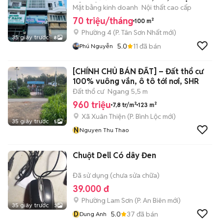
TÂN BÌNH
Mặt bằng kinh doanh
Nội thất cao cấp
70 triệu/tháng
100 m²
Phường 4
(
P. Tân Sơn Nhất
mới)
35 giây trước
8
5.0
11
đã bán
Phú Nguyễn
​[CHÍNH CHỦ BÁN ĐẤT] – Đất thổ cư
100% vuông vắn, ô tô tới nơi, SHR
Đất thổ cư
Ngang 5,5 m
960 triệu
7,8 tr/m²
123 m²
Xã Xuân Thiện
(
P. Bình Lộc
mới)
35 giây trước
5
N
Nguyen Thu Thao
Chuột Dell Có dây Đen
Đã sử dụng (chưa sửa chữa)
39.000 đ
Phường Lam Sơn
(
P. An Biên
mới)
35 giây trước
3
D
5.0
37
đã bán
Dung Anh