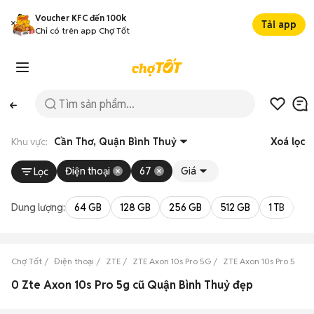
Voucher KFC đến 100k
Tải app
Chỉ có trên app Chợ Tốt
Khu vực:
Cần Thơ, Quận Bình Thuỷ
Xoá lọc
Điện thoại
67
Giá
Lọc
Dung lượng:
64 GB
128 GB
256 GB
512 GB
1 TB
2 
Chợ Tốt
Điện thoại
ZTE
ZTE Axon 10s Pro 5G
ZTE Axon 10s Pro 5G C
0 Zte Axon 10s Pro 5g cũ Quận Bình Thuỷ đẹp