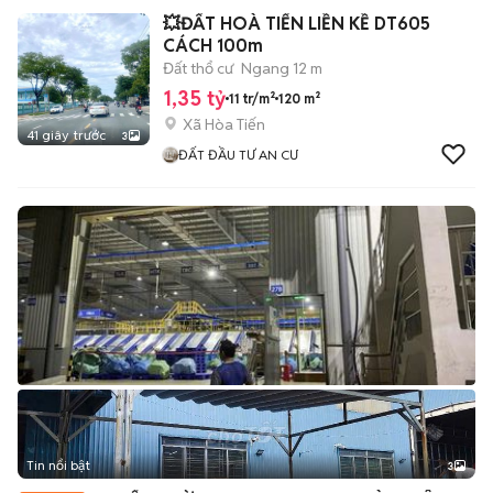
💥ĐẤT HOÀ TIẾN LIỀN KỀ DT605
CÁCH 100m
Đất thổ cư
Ngang 12 m
1,35 tỷ
11 tr/m²
120 m²
Xã Hòa Tiến
41 giây trước
3
ĐẤT ĐẦU TƯ AN CƯ
Tin nổi bật
3