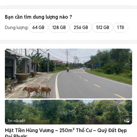
Bạn cần tìm
dung lượng
nào ?
Dung lượng:
64 GB
128 GB
256 GB
512 GB
1 TB
2 
Tin nổi bật
5
Mặt Tiền Hùng Vương – 250m² Thổ Cư – Quỹ Đất Đẹp
Đại Phước