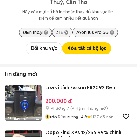
Thuỷ, Cần Thơ
Hãy xóa một số bộ lọc hoặc thay đổi khu vực tìm 
kiếm để xem nhiều kết quả hơn
Điện thoại
ZTE
Axon 10s Pro 5G
Đổi khu vực
Xóa tất cả bộ lọc
Tin đăng mới
Loa vi tính Earson ER2092 Đen
200.000 đ
Phường 7
(
P. Hạnh Thông
mới)
t
4.8
1127
đã bán
Trần Đức Phương
23 giây trước
5
Oppo Find X9s 12/256 99% chính