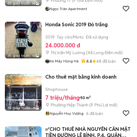
Phường 17
(
P. Gia Định
mới)
35 giây trước
10
Ngọc Trân Apartment
Honda Sonic 2019 Đỏ trắng
2019
Tay côn/Moto
Đã sử dụng
24.000.000 đ
Thị trấn Mỹ Luông
(
Xã Long Điền
mới)
35 giây trước
13
4.6
48
đã bán
Xe Máy Hùng Hà
Cho thuê mặt bằng kinh doanh
Shophouse
7 triệu/tháng
50 m²
Phường Hiệp Thành
(
P. Phú Lợi
mới)
35 giây trước
11
N
6
đã bán
Nguyễn Huy Vượng
✅CHO THUÊ NHÀ NGUYÊN CĂN MẶT
TIỀN ĐƯỜNG LÊ BÌNH, P.4, QUẬN