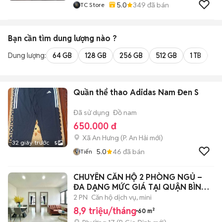
5.0
349
đã bán
TC Store
Bạn cần tìm
dung lượng
nào ?
Dung lượng:
64 GB
128 GB
256 GB
512 GB
1 TB
2 
Quần thể thao Adidas Nam Đen S
Đã sử dụng
Đồ nam
650.000 đ
Xã An Hưng
(
P. An Hải
mới)
32 giây trước
5
5.0
46
đã bán
Tiến
CHUYÊN CĂN HỘ 2 PHÒNG NGỦ –
ĐA DẠNG MỨC GIÁ TẠI QUẬN BÌNH
THẠNH
2 PN
Căn hộ dịch vụ, mini
8,9 triệu/tháng
60 m²