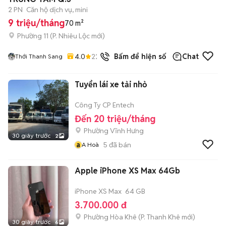
2 PN
Căn hộ dịch vụ, mini
9 triệu/tháng
70 m²
Phường 11
(
P. Nhiêu Lộc
mới)
4.0
22
đã bán
Bấm để hiện số
Chat
Thới Thanh Sang
Tuyển lái xe tải nhỏ
Công Ty CP Entech
Đến 20 triệu/tháng
Phường Vĩnh Hưng
30 giây trước
2
a
5
đã bán
A Hoà
Apple iPhone XS Max 64Gb
iPhone XS Max
64 GB
3.700.000 đ
Phường Hòa Khê
(
P. Thanh Khê
mới)
30 giây trước
6