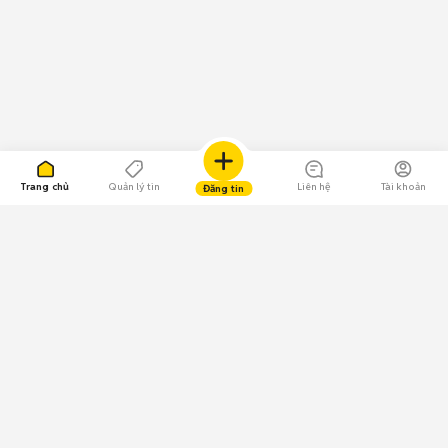
Trang chủ
Quản lý tin
Liên hệ
Tài khoản
Đăng tin
109.000 Bình chọn
Tải ứng dụng Chợ Tốt
Về Chợ Tốt
Quy chế sàn