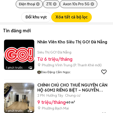
Điện thoại
ZTE
Axon 10s Pro 5G
Đổi khu vực
Xóa tất cả bộ lọc
Tin đăng mới
Nhân Viên Kho Siêu Thị GO! Đà Nẵng
Siêu Thị GO! Đà Nẵng
Từ 6 triệu/tháng
Phường Vĩnh Trung
(
P. Thanh Khê
mới)
1 phút trước
1
Đào Đặng Cẩm Ngọc
CHÍNH CHỦ CHO THUÊ NGUYÊN CĂN
HỘ 60M2 RIÊNG BIỆT – NGUYỄN
CÔNG TRỨ -
2 PN
Hướng Tây
Chung cư
9 triệu/tháng
60 m²
Phường Bạch Mai
1 phút trước
8