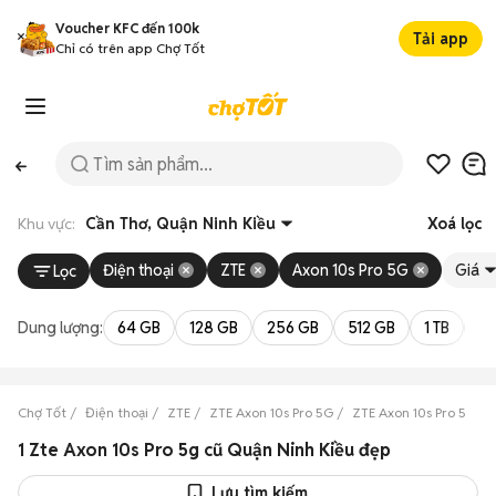
Voucher KFC đến 100k
Tải app
Chỉ có trên app Chợ Tốt
Khu vực:
Cần Thơ, Quận Ninh Kiều
Xoá lọc
Điện thoại
ZTE
Axon 10s Pro 5G
Giá
Lọc
Dung lượng:
64 GB
128 GB
256 GB
512 GB
1 TB
2 
Chợ Tốt
Điện thoại
ZTE
ZTE Axon 10s Pro 5G
ZTE Axon 10s Pro 5G C
1 Zte Axon 10s Pro 5g cũ Quận Ninh Kiều đẹp
Lưu tìm kiếm