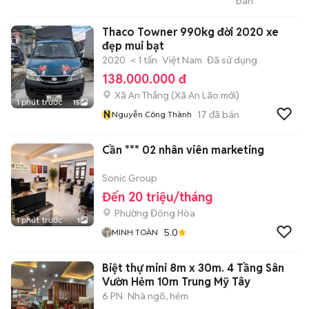
bán
CĂN HỘ CAO CẤP CÁC
QUẬN TRONG TP HCM
Thaco Towner 990kg đời 2020 xe
đẹp mui bạt
2020
< 1 tấn
Việt Nam
Đã sử dụng
138.000.000 đ
Xã An Thắng
(
Xã An Lão
mới)
1 phút trước
15
N
17
đã bán
Nguyễn Công Thành
Cần *** 02 nhân viên marketing
Sonic Group
Đến 20 triệu/tháng
Phường Đông Hòa
1 phút trước
1
5.0
MINH TOÀN
Biệt thự mini 8m x 30m. 4 Tầng Sân
Vườn Hẻm 10m Trung Mỹ Tây
6 PN
Nhà ngõ, hẻm