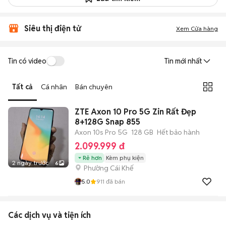
Siêu thị điện tử
Xem Cửa hàng
Tin có video
Tin mới nhất
Tất cả
Cá nhân
Bán chuyên
ZTE Axon 10 Pro 5G Zin Rất Đẹp
8+128G Snap 855
Axon 10s Pro 5G
128 GB
Hết bảo hành
2.099.999 đ
Rẻ hơn
Kèm phụ kiện
2 ngày trước
6
Phường Cái Khế
5.0
911
đã bán
Các dịch vụ và tiện ích