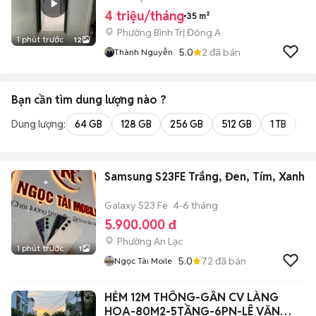
4 triệu/tháng
35 m²
Phường Bình Trị Đông A
1 phút trước
12
5.0
2
đã bán
Thành Nguyễn
Bạn cần tìm
dung lượng
nào ?
Dung lượng:
64 GB
128 GB
256 GB
512 GB
1 TB
2 
Samsung S23FE Trắng, Đen, Tím, Xanh
Galaxy S23 Fe
4-6 tháng
5.900.000 đ
Phường An Lạc
1 phút trước
1
5.0
72
đã bán
Ngọc Tài Moile
HẺM 12M THÔNG-GẦN CV LÀNG
HOA-80M2-5TẦNG-6PN-LÊ VĂN