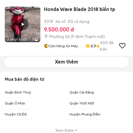
Honda Wave Blade 2018 biển tp
2018
Xe số
Đã sử dụng
9.500.000 đ
Phường 26
(
P. Bình Thạnh
mới)
2 phút trước
7
459
đã
C
4.9
Cửa Hàng Xe Máy
bán
Văn Vũ
Xem thêm
Mua bán đồ điện tử
Quận Bình Thuỷ
Quận Cái Răng
Quận Ô Môn
Quận Thốt Nốt
Huyện Cờ Đỏ
Huyện Phong Điền
Xem thêm