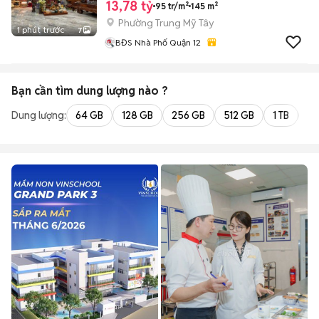
13,78 tỷ
95 tr/m²
145 m²
Phường Trung Mỹ Tây
1 phút trước
7
BĐS Nhà Phố Quận 12
Bạn cần tìm
dung lượng
nào ?
Dung lượng:
64 GB
128 GB
256 GB
512 GB
1 TB
2 