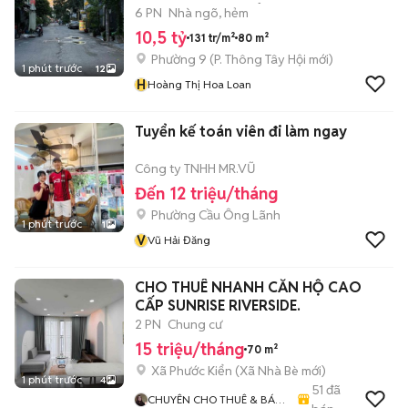
THỌ P9 GV-10,5TỶTL
6 PN
Nhà ngõ, hẻm
10,5 tỷ
131 tr/m²
80 m²
Phường 9
(
P. Thông Tây Hội
mới)
1 phút trước
12
H
Hoàng Thị Hoa Loan
Tuyển kế toán viên đi làm ngay
Công ty TNHH MR.VŨ
Đến 12 triệu/tháng
Phường Cầu Ông Lãnh
1 phút trước
1
V
Vũ Hải Đăng
CHO THUÊ NHANH CĂN HỘ CAO
CẤP SUNRISE RIVERSIDE.
2 PN
Chung cư
15 triệu/tháng
70 m²
Xã Phước Kiển
(
Xã Nhà Bè
mới)
1 phút trước
4
51
đã
CHUYÊN CHO THUÊ & BÁN