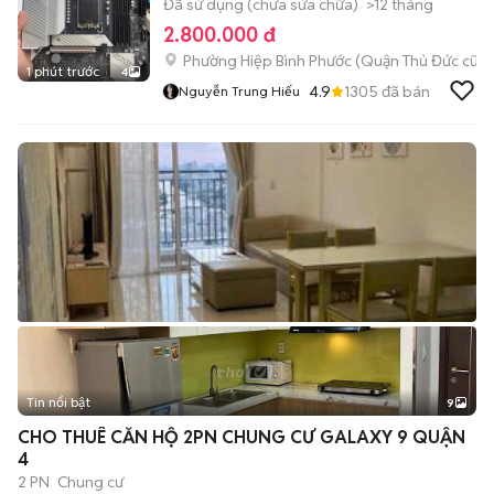
Đã sử dụng (chưa sửa chữa)
>12 tháng
2.800.000 đ
Phường Hiệp Bình Phước (Quận Thủ Đức cũ)
1 phút trước
4
4.9
1305
đã bán
Nguyễn Trung Hiếu
Tin nổi bật
9
+
2
CHO THUÊ CĂN HỘ 2PN CHUNG CƯ GALAXY 9 QUẬN
4
2 PN
Chung cư