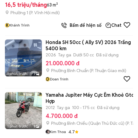
16,5 triệu/tháng
63 m²
Phường 1
(
P. Vĩnh Hội
mới)
K
Bấm để hiện số
Chat
Khánh Trình
Honda SH 50cc ( Ally SV) 2026 Trắng
5400 km
2026
Tay ga
Dưới 50 cc
Đã sử dụng
21.000.000 đ
Phường Bình Chuẩn
(
P. Thuận Giao
mới)
1 phút trước
7
D
Doan Trinh
Yamaha Jupiter Máy Cực Êm Khoẻ Gtdd
Hợp
2012
Tay ga
100 - 175 cc
Đã sử dụng
4.700.000 đ
Phường Bình Chiểu (Quận Thủ Đức cũ)
(
P. Ta
1 phút trước
5
4.7
Kim Thoa