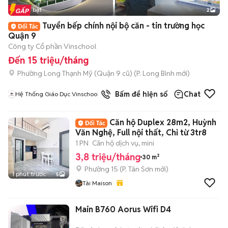
Tin nổi bật
2
Tuyển bếp chính nội bộ căn - tin trường học
Quận 9
Công ty Cổ phần Vinschool
Đến 15 triệu/tháng
Phường Long Thạnh Mỹ (Quận 9 cũ)
(
P. Long Bình
mới)
Bấm để hiện số
Chat
Hệ Thống Giáo Dục Vinschool
Căn hộ Duplex 28m2, Huỳnh
Văn Nghệ, Full nội thất, Chỉ từ 3tr8
1 PN
Căn hộ dịch vụ, mini
3,8 triệu/tháng
30 m²
Phường 15
(
P. Tân Sơn
mới)
1 phút trước
5
Tài Maison
Main B760 Aorus Wifi D4