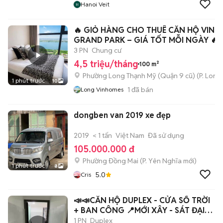
Hanoi Veit
🔥 GIỎ HÀNG CHO THUÊ CĂN HỘ VIN
GRAND PARK – GIÁ TỐT MỖI NGÀY 🔥
3 PN
Chung cư
4,5 triệu/tháng
100 m²
Phường Long Thạnh Mỹ (Quận 9 cũ)
(
P. Long
1 phút trước
10
1
đã bán
Long Vinhomes
dongben van 2019 xe đẹp
2019
< 1 tấn
Việt Nam
Đã sử dụng
105.000.000 đ
Phường Đồng Mai
(
P. Yên Nghĩa
mới)
1 phút trước
8
5.0
Cris
📣📣CĂN HỘ DUPLEX - CỬA SỔ TRỜI
+ BAN CÔNG 📍MỚI XÂY - SÁT ĐẠI
HỌC VHU
1 PN
Duplex