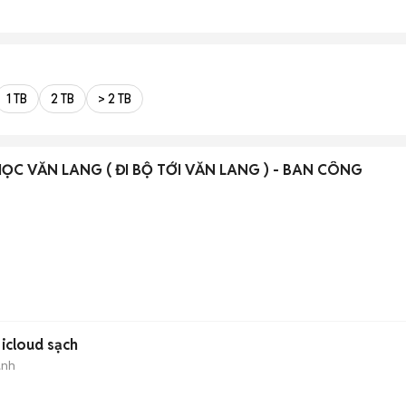
1 TB
2 TB
> 2 TB
ỌC VĂN LANG ( ĐI BỘ TỚI VĂN LANG ) - BAN CÔNG
icloud sạch
ành