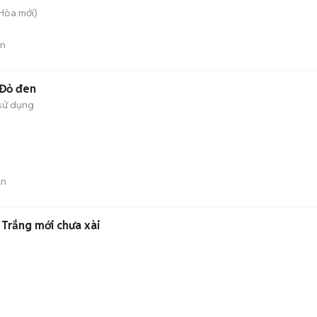
 Hòa
mới)
án
 Đỏ đen
sử dụng
án
Trắng mới chưa xài
)