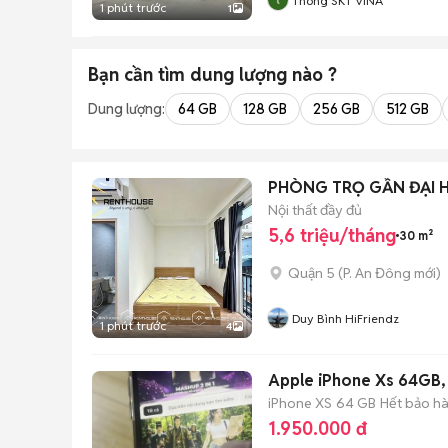
Thông SKT VINA
1 phút trước
1
Bạn cần tìm
dung lượng
nào ?
Dung lượng:
64 GB
128 GB
256 GB
512 GB
PHÒNG TRỌ GẦN ĐẠI H
Nội thất đầy đủ
5,6 triệu/tháng
30 m²
Quận 5
(
P. An Đông
mới)
Duy Bình HiFriendz
1 phút trước
4
Apple iPhone Xs 64GB, 
iPhone XS
64 GB
Hết bảo h
1.950.000 đ