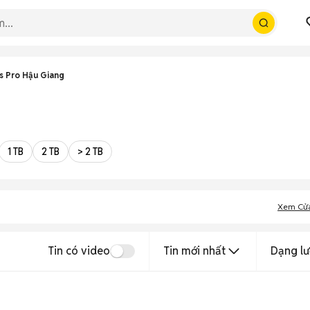
s Pro Hậu Giang
1 TB
2 TB
> 2 TB
Xem Cử
Tin có video
Tin mới nhất
Dạng lư