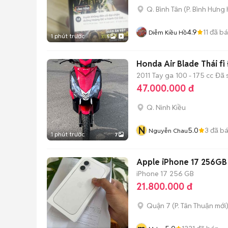
Q. Bình Tân
(
P. Bình Hưng
4.9
11
đã b
Diễm Kiều Hồ
1 phút trước
5
Honda Air Blade Thái fi
2011
Tay ga
100 - 175 cc
Đã 
47.000.000 đ
Q. Ninh Kiều
N
5.0
3
đã b
Nguyễn Chau
1 phút trước
7
Apple iPhone 17 256GB 
iPhone 17
256 GB
21.800.000 đ
Quận 7
(
P. Tân Thuận
mới