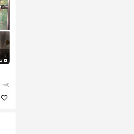
m
mới)