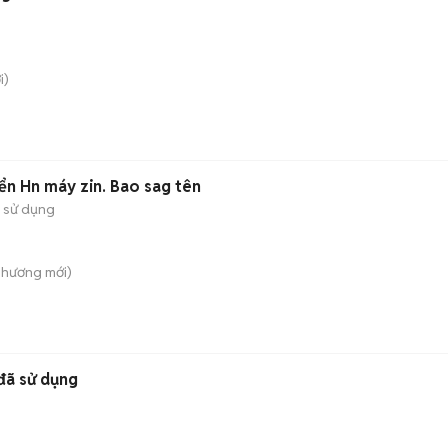
i)
iển Hn máy zin. Bao sag tên
 sử dụng
 Phương
mới)
đã sử dụng