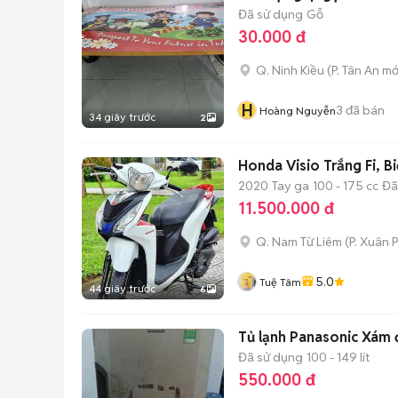
Đã sử dụng
Gỗ
30.000 đ
Q. Ninh Kiều
(
P. Tân An
mớ
H
3
đã bán
Hoàng Nguyễn
34 giây trước
2
Honda Visio Trắng Fi, B
2020
Tay ga
100 - 175 cc
Đã
11.500.000 đ
Q. Nam Từ Liêm
(
P. Xuân
5.0
Tuệ Tâm
44 giây trước
6
Tủ lạnh Panasonic Xám 
Đã sử dụng
100 - 149 lít
550.000 đ