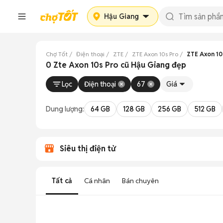
Hậu Giang
Chợ Tốt
Điện thoại
ZTE
ZTE Axon 10s Pro
ZTE Axon 10
0 Zte Axon 10s Pro cũ Hậu Giang đẹp
Lọc
Điện thoại
67
Giá
Dung lượng:
64 GB
128 GB
256 GB
512 GB
Siêu thị điện tử
Tất cả
Cá nhân
Bán chuyên