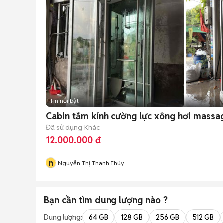
Tin nổi bật
Cabin tắm kính cường lực xông hơi massa
Đã sử dụng
Khác
12.000.000 đ
n
Nguyễn Thị Thanh Thúy
Bạn cần tìm
dung lượng
nào ?
Dung lượng:
64 GB
128 GB
256 GB
512 GB