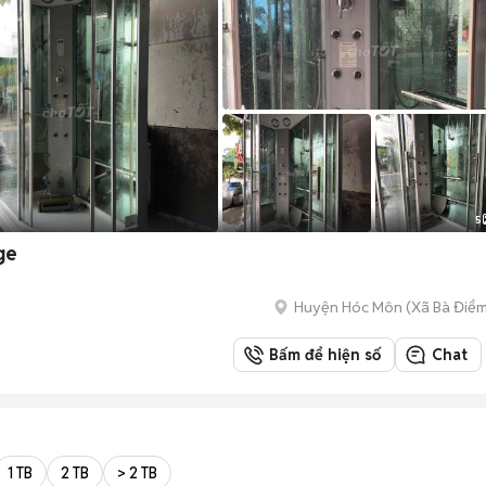
5
ge
Huyện Hóc Môn
(
Xã Bà Điể
Bấm để hiện số
Chat
1 TB
2 TB
> 2 TB