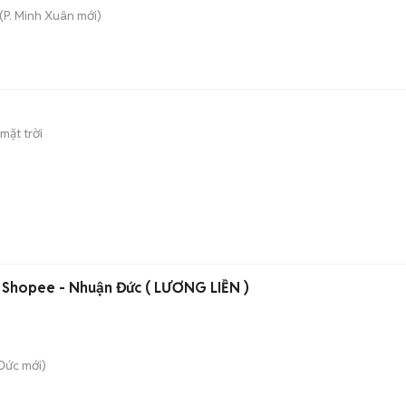
(
P. Minh Xuân
mới)
mặt trời
 Shopee - Nhuận Đức ( LƯƠNG LIỀN )
Đức
mới)