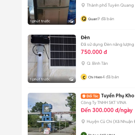
Thành phố Tuyên Quang
Q
9
đã bán
Quan
1 phút trước
3
Đèn
Đã sử dụng
Đèn năng lượng 
750.000 đ
Q. Bình Tân
c
4
đã bán
Chi Hien
1 phút trước
1
Tuyển Phụ Kho
Công Ty TNHH SKT VINA
Đến 300.000 đ/ngày
Huyện Củ Chi
(
Xã Nhuận 