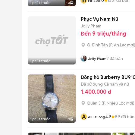
m
5.0
1331
đã bán
Mrlao
1 phút trước
3
Phục Vụ Nam Nữ
Jolly Pham
Đến 9 triệu/tháng
Q. Bình Tân
(
P. An Lạc
mới
2
đã bán
Jolly Pham
1 phút trước
Đồng hồ Burberry BU91
Đã sử dụng
Cả nam và nữ
1.400.000 đ
Quận 3
(
P. Nhiêu Lộc
mới)
A
4.9
89
đã bán
Ali Truong
1 phút trước
3