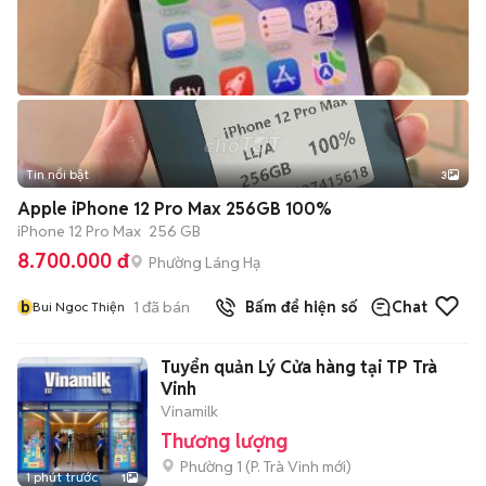
Tin nổi bật
3
Apple iPhone 12 Pro Max 256GB 100%
iPhone 12 Pro Max
256 GB
8.700.000 đ
Phường Láng Hạ
b
1
đã bán
Bấm để hiện số
Chat
Bui Ngoc Thiện
Tuyển quản Lý Cửa hàng tại TP Trà
Vinh
Vinamilk
Thương lượng
Phường 1
(
P. Trà Vinh
mới)
1 phút trước
1