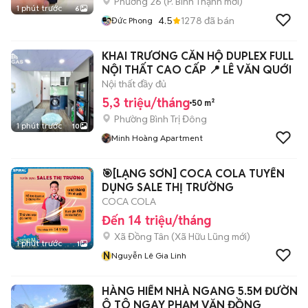
Phường 26
(
P. Bình Thạnh
mới)
1 phút trước
6
4.5
1278
đã bán
Đức Phong
KHAI TRƯƠNG CĂN HỘ DUPLEX FULL
NỘI THẤT CAO CẤP 📍 LÊ VĂN QUỚI
Nội thất đầy đủ
5,3 triệu/tháng
50 m²
Phường Bình Trị Đông
1 phút trước
10
Minh Hoàng Apartment
🎯[LẠNG SƠN] COCA COLA TUYỂN
DỤNG SALE THỊ TRƯỜNG
COCA COLA
Đến 14 triệu/tháng
Xã Đồng Tân
(
Xã Hữu Lũng
mới)
1 phút trước
1
N
Nguyễn Lê Gia Linh
HÀNG HIẾM NHÀ NGANG 5.5M ĐƯỜNG
Ô TÔ NGAY PHẠM VĂN ĐỒNG