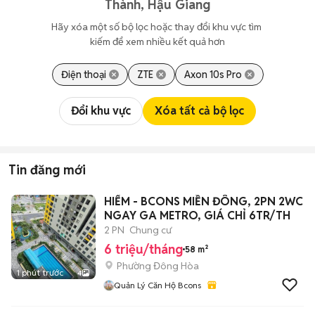
Thành, Hậu Giang
Hãy xóa một số bộ lọc hoặc thay đổi khu vực tìm 
kiếm để xem nhiều kết quả hơn
Điện thoại
ZTE
Axon 10s Pro
Đổi khu vực
Xóa tất cả bộ lọc
Tin đăng mới
HIẾM - BCONS MIỀN ĐÔNG, 2PN 2WC
NGAY GA METRO, GIÁ CHỈ 6TR/TH
2 PN
Chung cư
6 triệu/tháng
58 m²
Phường Đông Hòa
1 phút trước
4
Quản Lý Căn Hộ Bcons