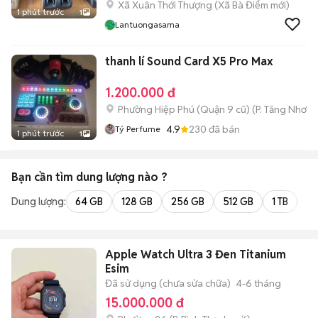
Xã Xuân Thới Thượng
(
Xã Bà Điểm
mới)
1 phút trước
1
Lantuongasama
thanh lí Sound Card X5 Pro Max
1.200.000 đ
Phường Hiệp Phú (Quận 9 cũ)
(
P. Tăng Nhơn 
4.9
230
đã bán
Tý Perfume
1 phút trước
1
Bạn cần tìm
dung lượng
nào ?
Dung lượng:
64 GB
128 GB
256 GB
512 GB
1 TB
2 
Apple Watch Ultra 3 Đen Titanium
Esim
Đã sử dụng (chưa sửa chữa)
4-6 tháng
15.000.000 đ