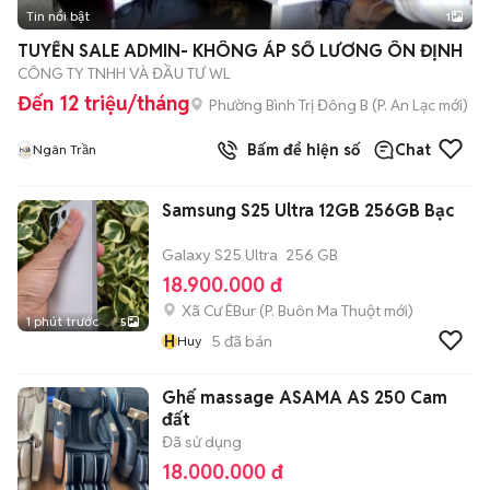
Tin nổi bật
1
TUYỂN SALE ADMIN- KHÔNG ÁP SỐ LƯƠNG ÔN ĐỊNH
CÔNG TY TNHH VÀ ĐẦU TƯ WL
Đến 12 triệu/tháng
Phường Bình Trị Đông B
(
P. An Lạc
mới)
Bấm để hiện số
Chat
Ngân Trần
Samsung S25 Ultra 12GB 256GB Bạc
Galaxy S25 Ultra
256 GB
18.900.000 đ
Xã Cư ÊBur
(
P. Buôn Ma Thuột
mới)
1 phút trước
5
H
5
đã bán
Huy
Ghế massage ASAMA AS 250 Cam
đất
Đã sử dụng
18.000.000 đ