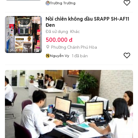
Trường Trường
Nồi chiên không dầu SRAPP SH-AF11
Đen
Đã sử dụng
Khác
500.000 đ
Phường Chánh Phú Hòa
1 phút trước
2
N
1
đã bán
Nguyễn Vy