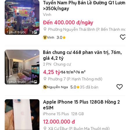
Tuyển Nam Phụ Bán Lề Đường Q1 Lương
>350k/ngay
Vinh
Đến 400.000 đ/ngày
Phường Nguyễn Thái Bình
(
P. Bến Thành
mới)
1 phút trước
2
V
3.0
Vinh
Bán chung cư 468 phan văn trị, 76m,
giá 4,2 tỷ
2 PN
Chung cư
4,25 tỷ
56 tr/m²
76 m²
Phường 7
(
P. Hạnh Thông
mới)
1 phút trước
11
N
5.0
35
đã bán
Nguyễn Nga
Apple iPhone 15 Plus 128GB Hồng 2
eSIM
iPhone 15 Plus
128 GB
12.000.000 đ
Xã Cư ÊBur
(
P. Buôn Ma Thuột
mới)