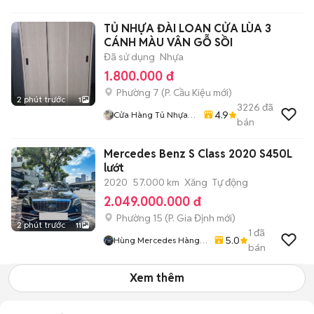
TỦ NHỰA ĐÀI LOAN CỬA LÙA 3
CÁNH MÀU VÂN GỖ SỒI
Đã sử dụng
Nhựa
1.800.000 đ
Phường 7
(
P. Cầu Kiệu
mới)
2 phút trước
1
3226
đã
4.9
Cửa Hàng Tủ Nhựa
bán
Đài Loan Hoàng
Quân
Mercedes Benz S Class 2020 S450L
lướt
2020
57.000 km
Xăng
Tự động
2.049.000.000 đ
Phường 15
(
P. Gia Định
mới)
2 phút trước
11
1
đã
5.0
Hùng Mercedes Hàng
bán
Xanh
Xem thêm