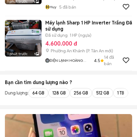
1 phút trước
5
H
5
đã bán
Huy
Máy lạnh Sharp 1 HP Inverter Trắng Đã
sử dụng
Đã sử dụng
1 HP (ngựa)
4.600.000 đ
Phường An Khánh
(
P. Tân An
mới)
1 phút trước
1
14
đã
4.5
ĐIỆN LẠNH HOÀNG
bán
KHẢI
Bạn cần tìm
dung lượng
nào ?
Dung lượng:
64 GB
128 GB
256 GB
512 GB
1 TB
2 