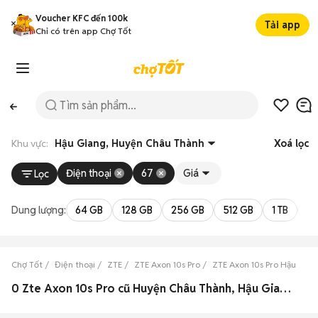
Voucher KFC đến 100k
Tải app
Chỉ có trên app Chợ Tốt
Khu vực:
Hậu Giang, Huyện Châu Thành
Xoá lọc
Điện thoại
67
Giá
Lọc
Dung lượng:
64 GB
128 GB
256 GB
512 GB
1 TB
2 
Chợ Tốt
Điện thoại
ZTE
ZTE Axon 10s Pro
ZTE Axon 10s Pro Hậu Gia
0 Zte Axon 10s Pro cũ Huyện Châu Thành, Hậu Giang đẹp