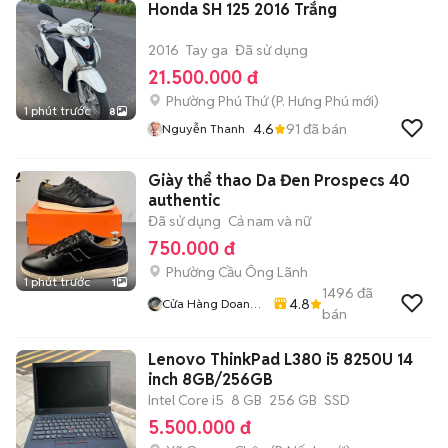
Honda SH 125 2016 Trắng
2016
Tay ga
Đã sử dụng
21.500.000 đ
Phường Phú Thứ
(
P. Hưng Phú
mới)
1 phút trước
8
4.6
91
đã bán
Nguyễn Thanh
Giày thể thao Da Đen Prospecs 40
authentic
Đã sử dụng
Cả nam và nữ
750.000 đ
Phường Cầu Ông Lãnh
1 phút trước
1
1496
đã
4.8
Cửa Hàng Doan
bán
Vu
Lenovo ThinkPad L380 i5 8250U 14
inch 8GB/256GB
Intel Core i5
8 GB
256 GB
SSD
5.500.000 đ