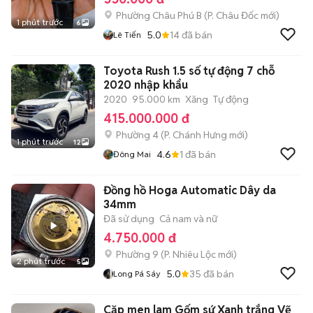
Phường Châu Phú B
(
P. Châu Đốc
mới)
1 phút trước
6
5.0
14
đã bán
Lê Tiến
Toyota Rush 1.5 số tự động 7 chỗ
2020 nhập khẩu
2020
95.000 km
Xăng
Tự động
415.000.000 đ
Phường 4
(
P. Chánh Hưng
mới)
1 phút trước
12
4.6
1
đã bán
Đông Mai
Đồng hồ Hoga Automatic Dây da
34mm
Đã sử dụng
Cả nam và nữ
4.750.000 đ
Phường 9
(
P. Nhiêu Lộc
mới)
2 phút trước
5
5.0
35
đã bán
Long Pá Sáy
Cặp men lam Gốm sứ Xanh trắng Vẽ