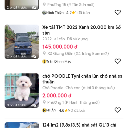
Phường 15
(
P. Tân Sơn
mới)
2 phút trước
3
4.2
1
đã bán
Minh Thiện
Xe tải TMT 2022 Xanh 20.000 km Số
sàn
2022
< 1 tấn
Đã sử dụng
145.000.000 đ
Xã Giang Điền
(
Xã Trảng Bom
mới)
2 phút trước
8
t
Trân Đìnhh Mạo
chó POODLE Tyni chân lùn chó nhà ss
thuần
Chó Poodle
Chó con (dưới 3 tháng tuổi)
2.000.000 đ
Phường 1
(
P. Hạnh Thông
mới)
3 phút trước
6
N
4.8
90
đã bán
NHÂN
124.1m2 (9,8x13,5) nhà sát QL13 chỉ