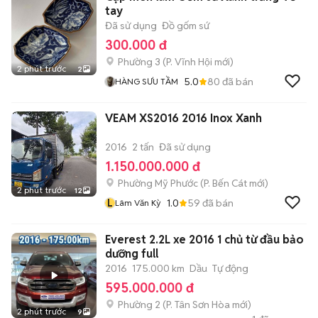
tay
Đã sử dụng
Đồ gốm sứ
300.000 đ
Phường 3
(
P. Vĩnh Hội
mới)
2 phút trước
2
5.0
80
đã bán
HÀNG SƯU TẦM
VEAM XS2016 2016 Inox Xanh
2016
2 tấn
Đã sử dụng
1.150.000.000 đ
Phường Mỹ Phước
(
P. Bến Cát
mới)
2 phút trước
12
L
1.0
59
đã bán
Lâm Văn Kỳ
Everest 2.2L xe 2016 1 chủ từ đầu bảo
dưỡng full
2016
175.000 km
Dầu
Tự động
595.000.000 đ
Phường 2
(
P. Tân Sơn Hòa
mới)
2 phút trước
9