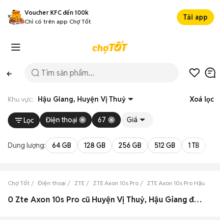
Voucher KFC đến 100k
Tải app
Chỉ có trên app Chợ Tốt
Khu vực:
Hậu Giang, Huyện Vị Thuỷ
Xoá lọc
Điện thoại
67
Giá
Lọc
Dung lượng:
64 GB
128 GB
256 GB
512 GB
1 TB
2 
Chợ Tốt
Điện thoại
ZTE
ZTE Axon 10s Pro
ZTE Axon 10s Pro Hậu Gia
0 Zte Axon 10s Pro cũ Huyện Vị Thuỷ, Hậu Giang đẹp