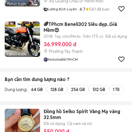
Xã Quang Châu
(
P. Nếnh
mới)
1 phút trước
6
4.7
581
đã bán
Lương Bích Luyên
🌈TPhcm Beneli302 Siêu đẹp..Giá
Mềm😍
2018
Tay côn/Moto
Trên 175 cc
Đã sử dụng
36.999.000 đ
Phường Tây Thạnh
1 phút trước
5
MotoGiáRẻTPHCM
Bạn cần tìm
dung lượng
nào ?
Dung lượng:
64 GB
128 GB
256 GB
512 GB
1 TB
2 
Đồng hồ Seiko Spirit Vàng Mạ vàng
32.5mm
Đã sử dụng
Cả nam và nữ
550.000 đ