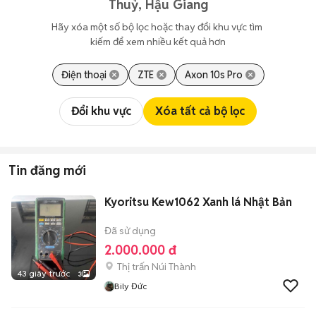
Thuỷ, Hậu Giang
Hãy xóa một số bộ lọc hoặc thay đổi khu vực tìm 
kiếm để xem nhiều kết quả hơn
Điện thoại
ZTE
Axon 10s Pro
Đổi khu vực
Xóa tất cả bộ lọc
Tin đăng mới
Kyoritsu Kew1062 Xanh lá Nhật Bản
Đã sử dụng
2.000.000 đ
Thị trấn Núi Thành
43 giây trước
3
Bily Đức