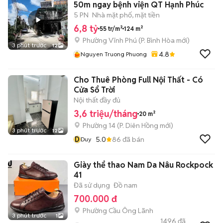
50m ngay bệnh viện QT Hạnh Phúc
5 PN
Nhà mặt phố, mặt tiền
6,8 tỷ
55 tr/m²
124 m²
Phường Vĩnh Phú
(
P. Bình Hòa
mới)
3 phút trước
12
4.8
Nguyen Truong Phuong
Cho Thuê Phòng Full Nội Thất - Có
Cửa Sổ Trời
Nội thất đầy đủ
3,6 triệu/tháng
20 m²
Phường 14
(
P. Diên Hồng
mới)
3 phút trước
12
D
5.0
86
đã bán
Duy
Giày thể thao Nam Da Nâu Rockpock
41
Đã sử dụng
Đồ nam
700.000 đ
Phường Cầu Ông Lãnh
3 phút trước
1
1496
đã