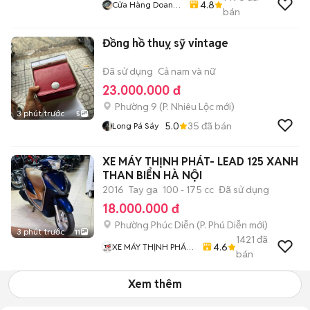
4.8
Cửa Hàng Doan
bán
Vu
Đồng hồ thuỵ sỹ vintage
Đã sử dụng
Cả nam và nữ
23.000.000 đ
Phường 9
(
P. Nhiêu Lộc
mới)
3 phút trước
5
5.0
35
đã bán
Long Pá Sáy
XE MÁY THỊNH PHÁT- LEAD 125 XANH
THAN BIỂN HÀ NỘI
2016
Tay ga
100 - 175 cc
Đã sử dụng
18.000.000 đ
Phường Phúc Diễn
(
P. Phú Diễn
mới)
3 phút trước
11
1421
đã
4.6
XE MÁY THỊNH PHÁT
bán
XE LƯỚT GIÁ RẺ
Xem thêm