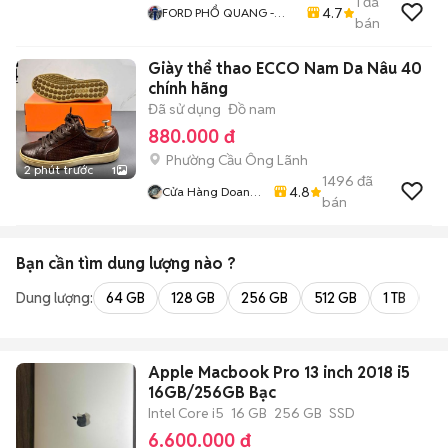
1
đã
4.7
FORD PHỔ QUANG -
bán
FORD CŨ CHÍNH HÃNG
Giày thể thao ECCO Nam Da Nâu 40
chính hãng
Đã sử dụng
Đồ nam
880.000 đ
Phường Cầu Ông Lãnh
2 phút trước
1
1496
đã
4.8
Cửa Hàng Doan
bán
Vu
Bạn cần tìm
dung lượng
nào ?
Dung lượng:
64 GB
128 GB
256 GB
512 GB
1 TB
2 
Apple Macbook Pro 13 inch 2018 i5
16GB/256GB Bạc
Intel Core i5
16 GB
256 GB
SSD
6.600.000 đ